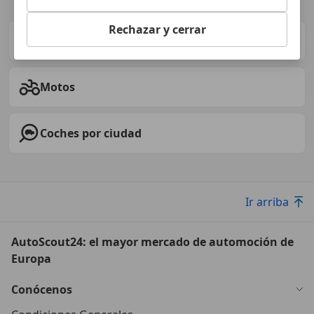
Tipos de coches
Rechazar y cerrar
Vehículos de ocasión por marca
Motos
Coches por ciudad
Ir arriba
AutoScout24: el mayor mercado de automoción de
Europa
Conócenos