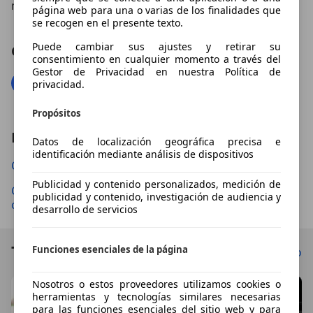
mínimo.
página web para una o varias de los finalidades que
se recogen en el presente texto.
Puede cambiar sus ajustes y retirar su
Compartir el artículo
consentimiento en cualquier momento a través del
Gestor de Privacidad en nuestra Política de
privacidad.
Propósitos
Leer tambien
Datos de localización geográfica precisa e
identificación mediante análisis de dispositivos
Cómo limpiar las llantas de aleación
Publicidad y contenido personalizados, medición de
Cada cuánto tiempo hay que hacer una revisión al
publicidad y contenido, investigación de audiencia y
coche
desarrollo de servicios
Todos los artículos
Funciones esenciales de la página
Ver todo
Nosotros o estos proveedores utilizamos cookies o
herramientas y tecnologías similares necesarias
para las funciones esenciales del sitio web y para