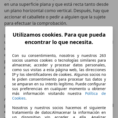
en una superficie plana y que está recta tanto desde
un plano horizontal como vertical. Después, hay que
accionar el caballete o pedir a alguien que la sujete
para efectuar la comprobación.
Utilizamos cookies. Para que pueda
La mayoría de los motores actuales incorporan, en
encontrar lo que necesita.
uno de sus laterales, un pequeño visor de cristal por el
que se puede comprobar el nivel de aceite que hay en
el interior del depósito. Además, dicho visor suele
Con su consentimiento, nosotros y nuestros 263
socios usamos cookies o tecnologías similares para
poseer dos pequeñas muescas, una para la cantidad
almacenar, acceder y procesar datos personales,
máxima y otra para la mínima. Mientras se encuentre
como sus visitas a esta página web, las direcciones
en este rango, no hay ningún problema.
IP y los identificadores de cookies. Algunos socios no
le piden consentimiento para procesar tus datos y
se amparan en su interés legítimo. Puede configurar
Cómo medir el aceite de una moto con varilla
sus preferencias en cualquier momento u obtener
más información visitando nuestra
Política de
Cookies
.
Algunos modelos como, por ejemplo, los fabricados
por Honda, cuentan con un sistema de varilla similar al
Nosotros y nuestros socios hacemos el siguiente
equipado en los coches. Si es así, basta con
tratamiento de datos:Almacenar la información en
un dispositivo y/o acceder a ella, Analizar