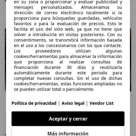
en su zona o proporcionar y evaluar publicidad y
mensajes personalizados. Almacenamos su
¿Cuál es el mejor anticongelante para el coche?
dirección de correo electrónico localmente si la
Marcos Diego
·
04/11/2024
·
3 minutos de lectura
proporciona para búsquedas guardadas, vehículos
favoritos o para la evaluación de precios. Esto le
facilita el uso del sitio web, ya que no tiene que
volver a introducirla en visitas posteriores. Con su
consentimiento, se transmitirá información basada
en el uso a los concesionarios con los que contacte.
Los proveedores utilizan algunas
cookies/herramientas para almacenar la información
que proporciona al realizar consultas de
financiación durante 30 días y reutilizarla
automáticamente durante este periodo para
completar nuevas consultas. Sin el uso de dichas
cookies/herramientas, estas funciones ampliadas no
se pueden utilizar total o parcialmente.
Cómo limpiar el cuero del coche
|
|
Política de privacidad
Aviso legal
Vendor List
AutoScout24
·
26/09/2024
·
4 minutos de lectura
Aceptar y cerrar
Más información