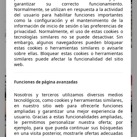
garantizar su correcto funcionamiento.
Normalmente, se utilizan en respuesta a la actividad
del usuario para habilitar funciones importantes
como la configuración y el mantenimiento de la
información de inicio de sesión o las preferencias de
privacidad. Normalmente, el uso de estas cookies o
tecnologías similares no se puede desactivar. Sin
embargo, algunos navegadores pueden bloquear
estas cookies o herramientas similares o avisarle
sobre ellas. Bloquear estas cookies o herramientas
Cómo cambiar las gomas de la puerta del coche
similares puede afectar la funcionalidad del sitio
Marcos Diego
·
18/02/2025
·
3 minutos de lectura
web.
Funciones de página avanzadas
Nosotros y terceros utilizamos diversos medios
tecnológicos, como cookies y herramientas similares,
en nuestro sitio web para ofrecerle funciones
ampliadas y garantizar una mejor experiencia de
usuario. Gracias a estas funcionalidades ampliadas,
le permitimos personalizar nuestra oferta; por
ejemplo, para que pueda continuar sus búsquedas
en una visita posterior, mostrarle ofertas adecuadas