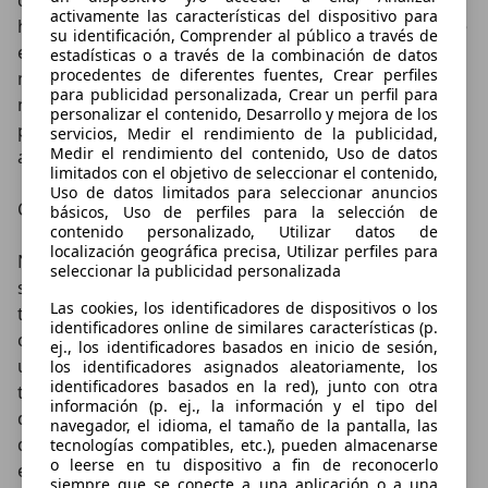
desenroscar el tapón del cárter, sacarla y comprobar
activamente las características del dispositivo para
hasta qué punto está manchada de aceite. Al igual que
su identificación, Comprender al público a través de
en el caso anterior, estos elementos disponen de
estadísticas o a través de la combinación de datos
procedentes de diferentes fuentes, Crear perfiles
muescas que indican entre qué valores debe estar el
para publicidad personalizada, Crear un perfil para
nivel de lubricante. Lo mejor de este sistema es que
personalizar el contenido, Desarrollo y mejora de los
puede efectuarse la comprobación montado sobre el
servicios, Medir el rendimiento de la publicidad,
Medir el rendimiento del contenido, Uso de datos
asiento de la moto.
limitados con el objetivo de seleccionar el contenido,
Uso de datos limitados para seleccionar anuncios
Cómo medir aceite moto con indicadores externos
básicos, Uso de perfiles para la selección de
contenido personalizado, Utilizar datos de
localización geográfica precisa, Utilizar perfiles para
No es demasiado común pero, algunas motocicletas,
seleccionar la publicidad personalizada
sobre todo si han sido fabricadas por KTM o Aprilia,
Las cookies, los identificadores de dispositivos o los
tienen un sistema de indicadores externos para
identificadores online de similares características (p.
comprobar el nivel del aceite. En concreto, se trata de
ej., los identificadores basados en inicio de sesión,
un pequeño depósito comunicado con el cárter a
los identificadores asignados aleatoriamente, los
identificadores basados en la red), junto con otra
través de un tubo trasparente que indica la cantidad
información (p. ej., la información y el tipo del
de lubricante que se encuentra en el depósito. Al igual
navegador, el idioma, el tamaño de la pantalla, las
que en los casos anteriores, la comprobación se
tecnologías compatibles, etc.), pueden almacenarse
o leerse en tu dispositivo a fin de reconocerlo
efectúa en función de muescas de valor máximo y
siempre que se conecte a una aplicación o a una