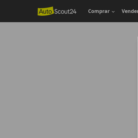
Saltar
al
Comprar
Vende
contenido
principal