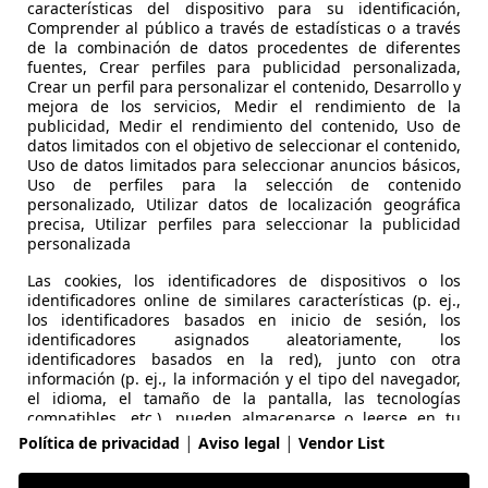
características del dispositivo para su identificación,
Comprender al público a través de estadísticas o a través
de la combinación de datos procedentes de diferentes
fuentes, Crear perfiles para publicidad personalizada,
Crear un perfil para personalizar el contenido, Desarrollo y
mejora de los servicios, Medir el rendimiento de la
publicidad, Medir el rendimiento del contenido, Uso de
datos limitados con el objetivo de seleccionar el contenido,
Uso de datos limitados para seleccionar anuncios básicos,
Uso de perfiles para la selección de contenido
personalizado, Utilizar datos de localización geográfica
precisa, Utilizar perfiles para seleccionar la publicidad
personalizada
Las cookies, los identificadores de dispositivos o los
identificadores online de similares características (p. ej.,
los identificadores basados en inicio de sesión, los
identificadores asignados aleatoriamente, los
identificadores basados en la red), junto con otra
información (p. ej., la información y el tipo del navegador,
el idioma, el tamaño de la pantalla, las tecnologías
compatibles, etc.), pueden almacenarse o leerse en tu
dispositivo a fin de reconocerlo siempre que se conecte a
|
|
Política de privacidad
Aviso legal
Vendor List
tomoción de Europa
una aplicación o a una página web para una o varias de
los finalidades que se recogen en el presente texto.