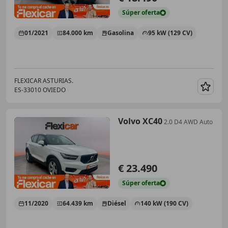
Súper
oferta
01/2021
84.000 km
Gasolina
95 kW (129 CV)
FLEXICAR ASTURIAS.
ES-33010 OVIEDO
Guar
Volvo XC40
2.0 D4 AWD Auto
€ 23.490
Súper
oferta
11/2020
64.439 km
Diésel
140 kW (190 CV)