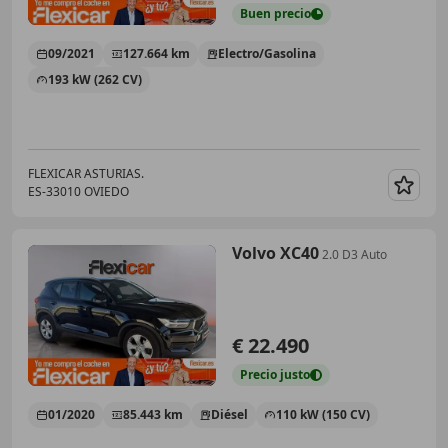
Buen
precio
09/2021
127.664 km
Electro/Gasolina
193 kW (262 CV)
FLEXICAR ASTURIAS.
ES-33010 OVIEDO
Guar
Volvo XC40
2.0 D3 Auto
€ 22.490
Precio
justo
01/2020
85.443 km
Diésel
110 kW (150 CV)