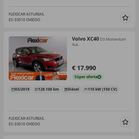
FLEXICAR ASTURIAS.
ES-33010 OVIEDO
Guar
Volvo XC40
D3 Momentum
Aut.
€ 17.990
Súper
oferta
03/2019
128.100 km
Diésel
110 kW (150 CV)
FLEXICAR ASTURIAS.
ES-33010 OVIEDO
Guar