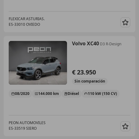
FLEXICAR ASTURIAS.
ES-33010 OVIEDO
Guar
Volvo XC40
D3 R-Design
€ 23.950
Sin
comparación
08/2020
144.000 km
Diésel
110 kW (150 CV)
PEON AUTOMOVILES
ES-33519 SIERO
Guar