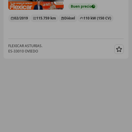
Buen
precio
02/2019
115.759 km
Diésel
110 kW (150 CV)
FLEXICAR ASTURIAS.
ES-33010 OVIEDO
Guar