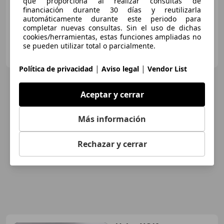
que proporciona al realizar consultas de
financiación durante 30 días y reutilizarla
automáticamente durante este periodo para
completar nuevas consultas. Sin el uso de dichas
cookies/herramientas, estas funciones ampliadas no
se pueden utilizar total o parcialmente.
FLEXICAR ASTURIAS.
ES-33010 OVIEDO
Guar
|
|
Política de privacidad
Aviso legal
Vendor List
Aceptar y cerrar
Más información
Rechazar y cerrar