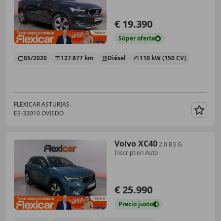
€ 19.390
Súper
oferta
05/2020
127.877 km
Diésel
110 kW (150 CV)
FLEXICAR ASTURIAS.
ES-33010 OVIEDO
Guar
Volvo XC40
2.0 B3 G
Inscription Auto
€ 25.990
Precio
justo