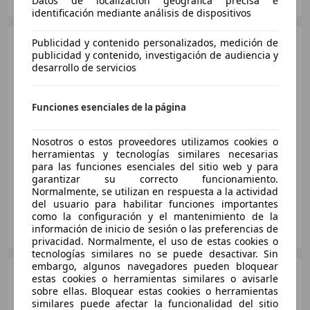
Datos de localización geográfica precisa e
Guar
identificación mediante análisis de dispositivos
Volvo XC40
Publicidad y contenido personalizados, medición de
2.0 D3
publicidad y contenido, investigación de audiencia y
desarrollo de servicios
€ 17.990
Funciones esenciales de la página
Precio
justo
Nosotros o estos proveedores utilizamos cookies o
herramientas y tecnologías similares necesarias
03/2019
129.490 km
Diésel
110 kW (150 CV)
para las funciones esenciales del sitio web y para
garantizar su correcto funcionamiento.
Normalmente, se utilizan en respuesta a la actividad
del usuario para habilitar funciones importantes
como la configuración y el mantenimiento de la
FLEXICAR ASTURIAS.
información de inicio de sesión o las preferencias de
ES-33010 OVIEDO
Guar
privacidad. Normalmente, el uso de estas cookies o
tecnologías similares no se puede desactivar. Sin
embargo, algunos navegadores pueden bloquear
Volvo XC40
1.5 T3 Auto
estas cookies o herramientas similares o avisarle
sobre ellas. Bloquear estas cookies o herramientas
similares puede afectar la funcionalidad del sitio