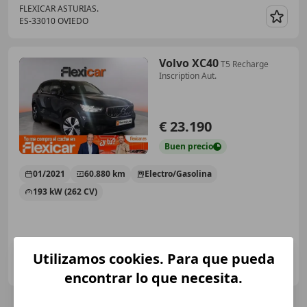
FLEXICAR ASTURIAS.
ES-33010 OVIEDO
Guar
Volvo XC40
T5 Recharge
Inscription Aut.
€ 23.190
Buen
precio
01/2021
60.880 km
Electro/Gasolina
193 kW (262 CV)
Utilizamos cookies. Para que pueda
FLEXICAR ASTURIAS.
ES-33010 OVIEDO
Guar
encontrar lo que necesita.