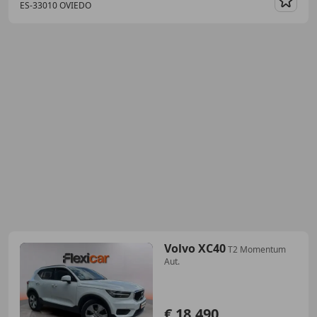
ES-33010 OVIEDO
Guar
Volvo XC40
T2 Momentum
Aut.
€ 18.490