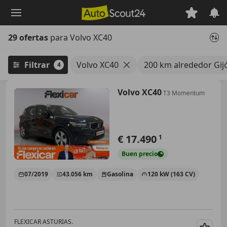
Saltar
al
contenido
29 ofertas
para Volvo XC40
principal
Filtrar
Volvo XC40
200 km alrededor Gij
4
Volvo XC40
T3 Momentum
€ 17.490
1
Buen
precio
07/2019
43.056 km
Gasolina
120 kW (163 CV)
FLEXICAR ASTURIAS.