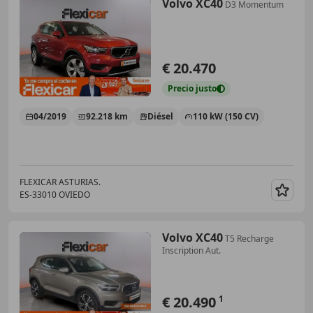
Volvo XC40
D3 Momentum
€ 20.470
Precio
justo
04/2019
92.218 km
Diésel
110 kW (150 CV)
FLEXICAR ASTURIAS.
ES-33010 OVIEDO
Guar
Volvo XC40
T5 Recharge
Inscription Aut.
€ 20.490
1