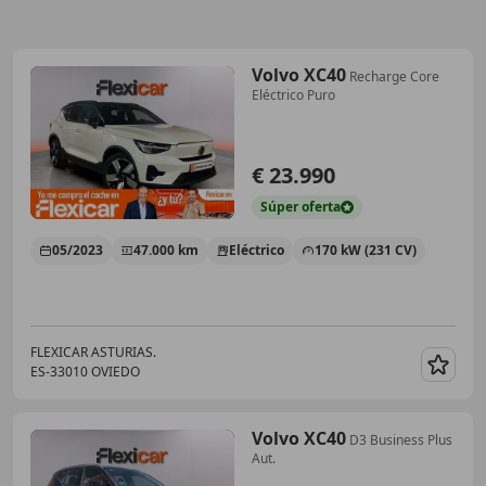
Volvo XC40
Recharge Core
Eléctrico Puro
€ 23.990
Súper
oferta
05/2023
47.000 km
Eléctrico
170 kW (231 CV)
FLEXICAR ASTURIAS.
ES-33010 OVIEDO
Guar
Volvo XC40
D3 Business Plus
Aut.