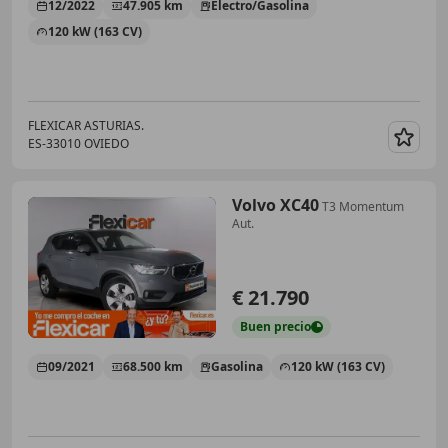
12/2022
47.905 km
Electro/Gasolina
120 kW (163 CV)
FLEXICAR ASTURIAS.
ES-33010 OVIEDO
Guar
Volvo XC40
T3 Momentum
Aut.
€ 21.790
Buen
precio
09/2021
68.500 km
Gasolina
120 kW (163 CV)