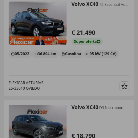
Volvo XC40
T2 Essential Aut.
€ 21.490
Súper
oferta
05/2022
36.804 km
Gasolina
95 kW (129 CV)
FLEXICAR ASTURIAS.
ES-33010 OVIEDO
Guar
Volvo XC40
D3 Inscription
€ 18.790