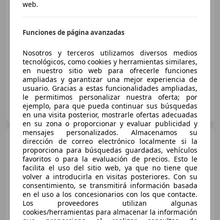
web.
€ 20.090
Funciones de página avanzadas
Buen
precio
Nosotros y terceros utilizamos diversos medios
11/2020
95.182 km
Gasolina
120 kW (163 CV)
tecnológicos, como cookies y herramientas similares,
en nuestro sitio web para ofrecerle funciones
ampliadas y garantizar una mejor experiencia de
usuario. Gracias a estas funcionalidades ampliadas,
le permitimos personalizar nuestra oferta; por
FLEXICAR ASTURIAS.
ejemplo, para que pueda continuar sus búsquedas
ES-33010 OVIEDO
Guar
en una visita posterior, mostrarle ofertas adecuadas
en su zona o proporcionar y evaluar publicidad y
mensajes personalizados. Almacenamos su
Volvo XC40
T2 Momentum
dirección de correo electrónico localmente si la
Pro
proporciona para búsquedas guardadas, vehículos
favoritos o para la evaluación de precios. Esto le
facilita el uso del sitio web, ya que no tiene que
volver a introducirla en visitas posteriores. Con su
€ 20.990
consentimiento, se transmitirá información basada
en el uso a los concesionarios con los que contacte.
Buen
precio
Los proveedores utilizan algunas
cookies/herramientas para almacenar la información
01/2021
35.532 km
Gasolina
95 kW (129 CV)