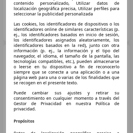
12/2019
75.797 km
Gasolina
115 kW (156 CV)
contenido personalizado, Utilizar datos de
localización geográfica precisa, Utilizar perfiles para
seleccionar la publicidad personalizada
Las cookies, los identificadores de dispositivos o los
FLEXICAR ASTURIAS.
identificadores online de similares características (p.
ES-33010 OVIEDO
Guar
ej., los identificadores basados en inicio de sesión,
los identificadores asignados aleatoriamente, los
identificadores basados en la red), junto con otra
información (p. ej., la información y el tipo del
Volvo XC40
1.5 T2 Core Pro
navegador, el idioma, el tamaño de la pantalla, las
tecnologías compatibles, etc.), pueden almacenarse
o leerse en tu dispositivo a fin de reconocerlo
siempre que se conecte a una aplicación o a una
página web para una o varias de los finalidades que
€ 17.990
se recogen en el presente texto.
Buen
precio
Puede cambiar sus ajustes y retirar su
consentimiento en cualquier momento a través del
04/2022
103.383 km
Gasolina
95 kW (129 CV)
Gestor de Privacidad en nuestra Política de
privacidad.
Propósitos
FLEXICAR ASTURIAS.
ES-33010 OVIEDO