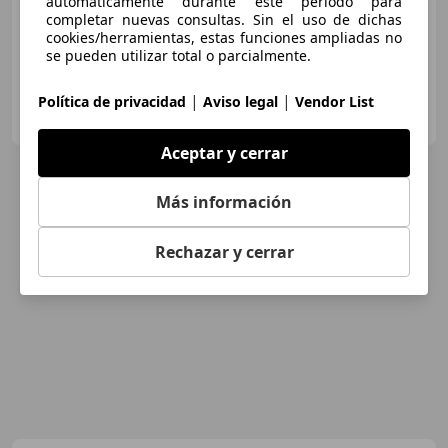
automáticamente durante este periodo para
05/2023
89.824 km
Gasolina
81 kW (110 CV)
completar nuevas consultas. Sin el uso de dichas
cookies/herramientas, estas funciones ampliadas no
se pueden utilizar total o parcialmente.
|
|
Política de privacidad
Aviso legal
Vendor List
FLEXICAR ASTURIAS.
ES-33010 OVIEDO
Guar
Aceptar y cerrar
Más información
Rechazar y cerrar