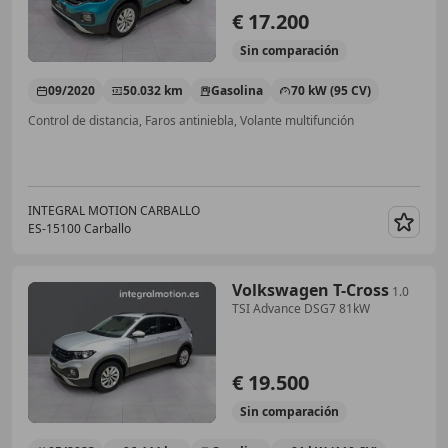
€ 17.200
Sin
comparación
09/2020
50.032 km
Gasolina
70 kW (95 CV)
Control de distancia, Faros antiniebla, Volante multifunción
INTEGRAL MOTION CARBALLO
ES-15100 Carballo
Guar
Volkswagen T-Cross
1.0
TSI Advance DSG7 81kW
€ 19.500
Sin
comparación