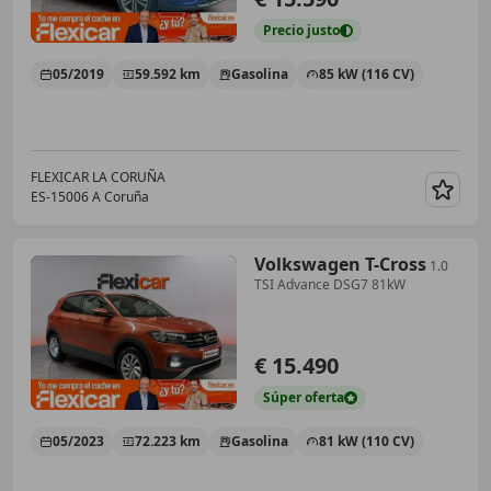
Precio
justo
05/2019
59.592 km
Gasolina
85 kW (116 CV)
FLEXICAR LA CORUÑA
ES-15006 A Coruña
Guar
Volkswagen T-Cross
1.0
TSI Advance DSG7 81kW
€ 15.490
Súper
oferta
05/2023
72.223 km
Gasolina
81 kW (110 CV)