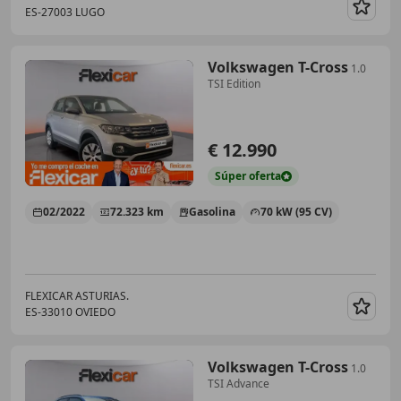
ES-27003 LUGO
Guar
Volkswagen T-Cross
1.0
TSI Edition
€ 12.990
Súper
oferta
02/2022
72.323 km
Gasolina
70 kW (95 CV)
FLEXICAR ASTURIAS.
ES-33010 OVIEDO
Guar
Volkswagen T-Cross
1.0
TSI Advance