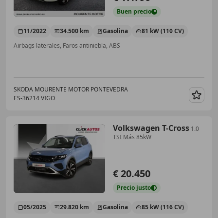
Buen
precio
11/2022
34.500 km
Gasolina
81 kW (110 CV)
Airbags laterales, Faros antiniebla, ABS
SKODA MOURENTE MOTOR PONTEVEDRA
ES-36214 VIGO
Guar
Volkswagen T-Cross
1.0
TSI Más 85kW
€ 20.450
Precio
justo
05/2025
29.820 km
Gasolina
85 kW (116 CV)