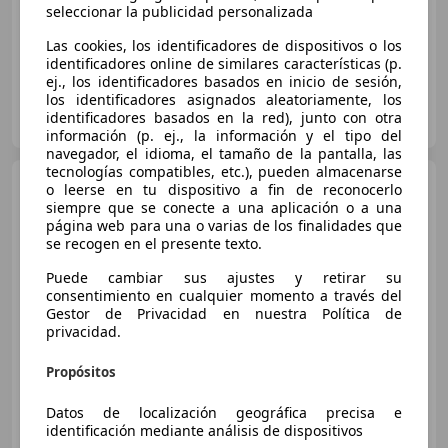
seleccionar la publicidad personalizada
04/2022
118.000 km
Gasolina
81 kW (110 CV)
Las cookies, los identificadores de dispositivos o los
identificadores online de similares características (p.
ej., los identificadores basados en inicio de sesión,
los identificadores asignados aleatoriamente, los
FLEXICAR ASTURIAS.
identificadores basados en la red), junto con otra
ES-33010 OVIEDO
Guar
información (p. ej., la información y el tipo del
navegador, el idioma, el tamaño de la pantalla, las
tecnologías compatibles, etc.), pueden almacenarse
Volkswagen T-Cross
1.0
o leerse en tu dispositivo a fin de reconocerlo
TSI Life Aut. 85kW
siempre que se conecte a una aplicación o a una
página web para una o varias de los finalidades que
se recogen en el presente texto.
€ 16.990
1
Puede cambiar sus ajustes y retirar su
consentimiento en cualquier momento a través del
Súper
oferta
Gestor de Privacidad en nuestra Política de
privacidad.
02/2024
88.619 km
Gasolina
85 kW (116 CV)
Propósitos
Datos de localización geográfica precisa e
identificación mediante análisis de dispositivos
FLEXICAR ASTURIAS.