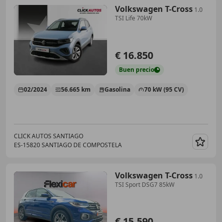
Volkswagen T-Cross
1.0
TSI Life 70kW
€ 16.850
Buen
precio
02/2024
56.665 km
Gasolina
70 kW (95 CV)
CLICK AUTOS SANTIAGO
ES-15820 SANTIAGO DE COMPOSTELA
Guar
Volkswagen T-Cross
1.0
TSI Sport DSG7 85kW
€ 15.590