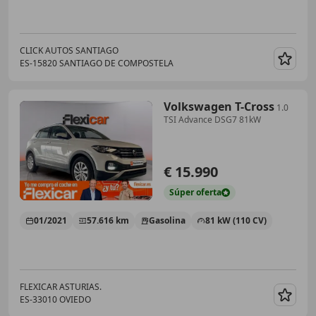
CLICK AUTOS SANTIAGO
ES-15820 SANTIAGO DE COMPOSTELA
Guar
Volkswagen T-Cross
1.0
TSI Advance DSG7 81kW
€ 15.990
Súper
oferta
01/2021
57.616 km
Gasolina
81 kW (110 CV)
FLEXICAR ASTURIAS.
ES-33010 OVIEDO
Guar