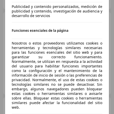
ES-33010 OVIEDO
Guar
Publicidad y contenido personalizados, medición de
publicidad y contenido, investigación de audiencia y
desarrollo de servicios
Volkswagen T-Cross
1.0
TSI Advance DSG7 81kW
Funciones esenciales de la página
€ 14.990
Nosotros o estos proveedores utilizamos cookies o
herramientas y tecnologías similares necesarias
Súper
oferta
para las funciones esenciales del sitio web y para
garantizar su correcto funcionamiento.
05/2021
80.384 km
Gasolina
81 kW (110 CV)
Normalmente, se utilizan en respuesta a la actividad
del usuario para habilitar funciones importantes
como la configuración y el mantenimiento de la
información de inicio de sesión o las preferencias de
privacidad. Normalmente, el uso de estas cookies o
FLEXICAR ASTURIAS.
tecnologías similares no se puede desactivar. Sin
ES-33010 OVIEDO
Guar
embargo, algunos navegadores pueden bloquear
estas cookies o herramientas similares o avisarle
sobre ellas. Bloquear estas cookies o herramientas
similares puede afectar la funcionalidad del sitio
Volkswagen T-Cross
1.0
web.
TSI Advance DSG7 81kW