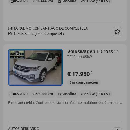
05/2023
96.444 km
Gasolina
81 kW (110 CV)
INTEGRAL MOTION SANTIAGO DE COMPOSTELA
ES-15898 Santiago de Compostela
Guar
Volkswagen T-Cross
1.0
TSI Sport 85kW
€ 17.950
1
Sin
comparación
02/2020
59.000 km
Gasolina
85 kW (116 CV)
Faros antiniebla, Control de distancia, Volante multifunción, Cierre centralizado, Airbag acompañante
AUTOS BERNARDO