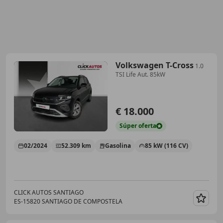
Volkswagen T-Cross
1.0
TSI Life Aut. 85kW
€ 18.000
Súper
oferta
02/2024
52.309 km
Gasolina
85 kW (116 CV)
CLICK AUTOS SANTIAGO
ES-15820 SANTIAGO DE COMPOSTELA
Guar