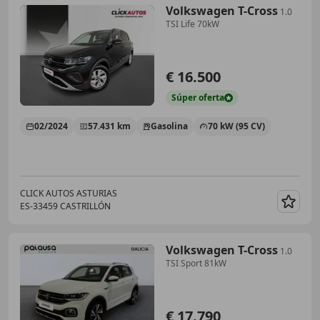
Volkswagen T-Cross
1.0
TSI Life 70kW
€ 16.500
Súper
oferta
02/2024
57.431 km
Gasolina
70 kW (95 CV)
CLICK AUTOS ASTURIAS
ES-33459 CASTRILLÓN
Guar
Volkswagen T-Cross
1.0
TSI Sport 81kW
€ 17.790