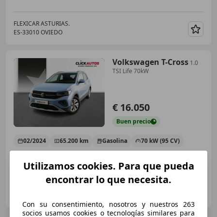
FLEXICAR ASTURIAS.
ES-33010 OVIEDO
Guar
Volkswagen T-Cross
1.0
TSI Life 70kW
€ 16.050
Buen
precio
02/2024
65.200 km
Gasolina
70 kW (95 CV)
Utilizamos cookies. Para que pueda
encontrar lo que necesita.
CLICK AUTOS ASTURIAS
ES-33459 CASTRILLÓN
Guar
Con su consentimiento, nosotros y nuestros 263
socios usamos cookies o tecnologías similares para