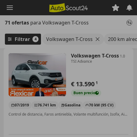
Saltar
al
contenido
71 ofertas
para Volkswagen T-Cross
principal
Filtrar
Volkswagen T-Cross
200 km alre
4
Volkswagen T-Cross
1.0
TSI Advance
€ 13.590
1
Buen
precio
07/2019
76.741 km
Gasolina
70 kW (95 CV)
Control de distancia, Faros antiniebla, Volante multifunción, Isofix, Airbag acompañante