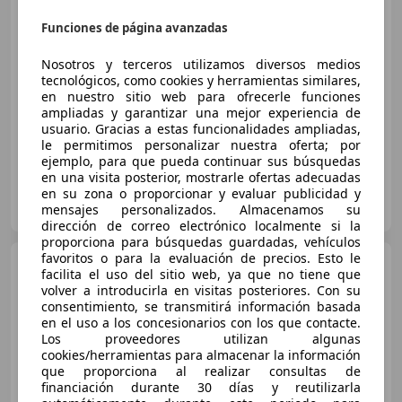
Funciones de página avanzadas
€ 16.390
1
Nosotros y terceros utilizamos diversos medios
Súper
oferta
tecnológicos, como cookies y herramientas similares,
en nuestro sitio web para ofrecerle funciones
05/2023
82.462 km
Gasolina
81 kW (110 CV)
ampliadas y garantizar una mejor experiencia de
usuario. Gracias a estas funcionalidades ampliadas,
le permitimos personalizar nuestra oferta; por
ejemplo, para que pueda continuar sus búsquedas
en una visita posterior, mostrarle ofertas adecuadas
en su zona o proporcionar y evaluar publicidad y
FLEXICAR OVIEDO
mensajes personalizados. Almacenamos su
ES-33010 Oviedo
Guar
dirección de correo electrónico localmente si la
proporciona para búsquedas guardadas, vehículos
favoritos o para la evaluación de precios. Esto le
Volkswagen T-Cross
1.0
facilita el uso del sitio web, ya que no tiene que
TSI Advance DSG7 81kW
volver a introducirla en visitas posteriores. Con su
consentimiento, se transmitirá información basada
en el uso a los concesionarios con los que contacte.
Los proveedores utilizan algunas
€ 16.290
cookies/herramientas para almacenar la información
que proporciona al realizar consultas de
Súper
oferta
financiación durante 30 días y reutilizarla