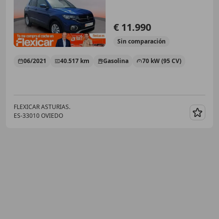
€ 11.990
Sin
comparación
06/2021
40.517 km
Gasolina
70 kW (95 CV)
FLEXICAR ASTURIAS.
ES-33010 OVIEDO
Guar