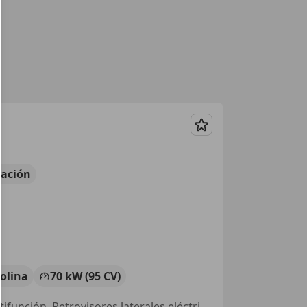
Guardar
ación
olina
70 kW (95 CV)
Faros antiniebla, Control de distancia, Dirección asistida, Volante multifunción, Retrovisores laterales eléctricos, Cierre centralizado, Airbag acompañante