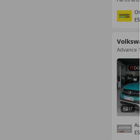
O
E
Volksw
Advance 1
37
Au
E