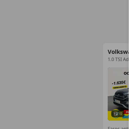
Volksw
1.0 TSI A
10