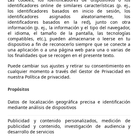
identificadores online de similares características (p. ej.,
los identificadores basados en inicio de sesión, los
identificadores asignados aleatoriamente, los
identificadores basados en la red), junto con otra
información (p. ej., la información y el tipo del navegador,
el idioma, el tamaño de la pantalla, las tecnologías
compatibles, etc.), pueden almacenarse o leerse en tu
dispositivo a fin de reconocerlo siempre que se conecte a
una aplicación o a una página web para una o varias de
agen T-Cross
los finalidades que se recogen en el presente texto.
dvance
Puede cambiar sus ajustes y retirar su consentimiento en
cualquier momento a través del Gestor de Privacidad en
€ 16.355
1
nuestra Política de privacidad.
Sin
compar
Propósitos
Datos de localización geográfica precisa e identificación
mediante análisis de dispositivos
Publicidad y contenido personalizados, medición de
05/2022
71.388 km
Gas
publicidad y contenido, investigación de audiencia y
desarrollo de servicios