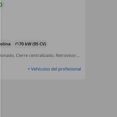
olina
70 kW (95 CV)
Elevalunas eléctrico, Faros antiniebla, Dirección asistida, Aire Acondicionado, Cierre centralizado, Retrovisores laterales eléctricos
+ Vehículos del profesional