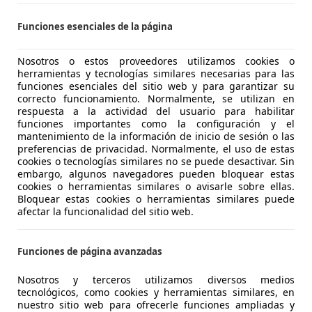
CASIONPLUS ZARAGOZA
Funciones esenciales de la página
S-50013 ZARAGOZA
Nosotros o estos proveedores utilizamos cookies o
herramientas y tecnologías similares necesarias para las
funciones esenciales del sitio web y para garantizar su
agen T-Cross
correcto funcionamiento. Normalmente, se utilizan en
.0 TSI 81kW (110CV)
respuesta a la actividad del usuario para habilitar
funciones importantes como la configuración y el
€ 16.560
mantenimiento de la información de inicio de sesión o las
Precio
justo
preferencias de privacidad. Normalmente, el uso de estas
cookies o tecnologías similares no se puede desactivar. Sin
embargo, algunos navegadores pueden bloquear estas
cookies o herramientas similares o avisarle sobre ellas.
Bloquear estas cookies o herramientas similares puede
afectar la funcionalidad del sitio web.
01/2021
100.000 km
Ga
Funciones de página avanzadas
tos Sala Cars
Nosotros y terceros utilizamos diversos medios
tecnológicos, como cookies y herramientas similares, en
S-48903 BARAKALDO
nuestro sitio web para ofrecerle funciones ampliadas y