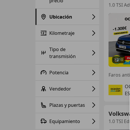
precio
1.0 TSI A
Ubicación
Kilometraje
Tipo de
transmisión
10
Potencia
Faros ant
O
Vendedor
ES
Plazas y puertas
Volksw
Equipamiento
1.0 TSI Ed