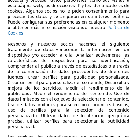
€ 13.990
Precio
justo
esta página web, las direcciones IP y los identificadores de
cookies. Algunos socios no le piden consentimiento para
procesar tus datos y se amparan en su interés legítimo.
Puede configurar sus preferencias en cualquier momento
u obtener más información visitando nuestra
Política de
Cookies
.
Nosotros y nuestros socios hacemos el siguiente
tratamiento de datos:Almacenar la información en un
04/2021
76.205 km
Gas
dispositivo y/o acceder a ella, Analizar activamente las
características del dispositivo para su identificación,
Comprender al público a través de estadísticas o a través
de la combinación de datos procedentes de diferentes
 SANTANDER
fuentes, Crear perfiles para publicidad personalizada,
Crear un perfil para personalizar el contenido, Desarrollo y
 Santander
mejora de los servicios, Medir el rendimiento de la
publicidad, Medir el rendimiento del contenido, Uso de
datos limitados con el objetivo de seleccionar el contenido,
Uso de datos limitados para seleccionar anuncios básicos,
Uso de perfiles para la selección de contenido
personalizado, Utilizar datos de localización geográfica
precisa, Utilizar perfiles para seleccionar la publicidad
personalizada
Las cookies, los identificadores de dispositivos o los