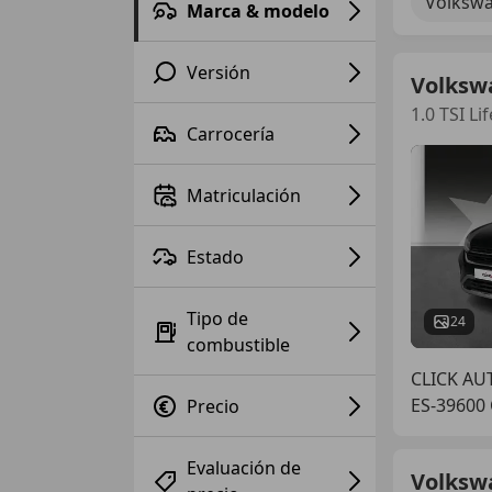
Volkswa
Marca & modelo
Versión
Volksw
1.0 TSI Li
Carrocería
Matriculación
Estado
Tipo de
24
combustible
CLICK A
ES-3960
Precio
Evaluación de
Volksw