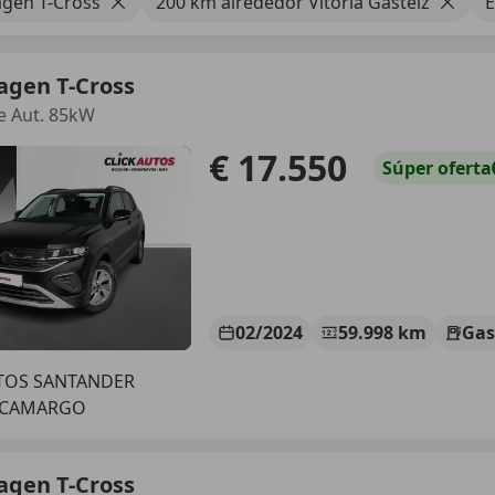
gen T-Cross
200 km alrededor Vitoria Gasteiz
agen T-Cross
fe Aut. 85kW
€ 17.550
Súper
oferta
02/2024
59.998 km
Gas
UTOS SANTANDER
0 CAMARGO
agen T-Cross