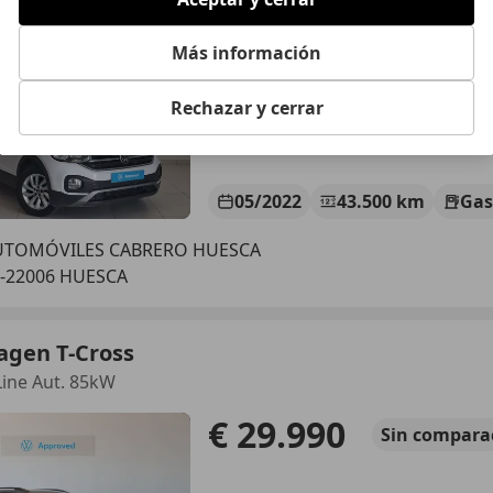
€ 18.990
Precio
justo
Más información
Rechazar y cerrar
05/2022
43.500 km
Gas
UTOMÓVILES CABRERO HUESCA
-22006 HUESCA
agen T-Cross
-Line Aut. 85kW
€ 29.990
Sin
compara