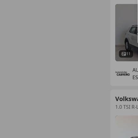
11
A
ES
Volksw
1.0 TSI R