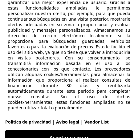
garantizar una mejor experiencia de usuario. Gracias a
estas funcionalidades ampliadas, le permitimos
agen T-Cross
personalizar nuestra oferta; por ejemplo, para que pueda
continuar sus búsquedas en una visita posterior, mostrarle
port 81kW
ofertas adecuadas en su zona o proporcionar y evaluar
publicidad y mensajes personalizados. Almacenamos su
€ 24.200
dirección de correo electrónico localmente si la
Sin
compara
proporciona para búsquedas guardadas, vehículos
favoritos o para la evaluación de precios. Esto le facilita el
uso del sitio web, ya que no tiene que volver a introducirla
en visitas posteriores. Con su consentimiento, se
transmitirá información basada en el uso a los
concesionarios con los que contacte. Los proveedores
utilizan algunas cookies/herramientas para almacenar la
información que proporciona al realizar consultas de
08/2023
31.494 km
Gas
financiación durante 30 días y reutilizarla
automáticamente durante este periodo para completar
lera Burgos
nuevas consultas. Sin el uso de dichas
cookies/herramientas, estas funciones ampliadas no se
 BURGOS
pueden utilizar total o parcialmente.
|
|
Política de privacidad
Aviso legal
Vendor List
agen T-Cross
Advance DSG7 81kW
Aceptar y cerrar