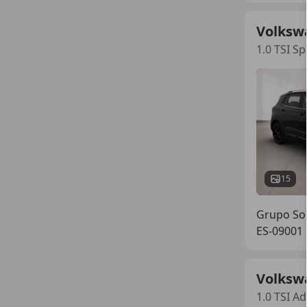
Volksw
1.0 TSI S
15
Grupo So
ES-09001
Volksw
1.0 TSI 