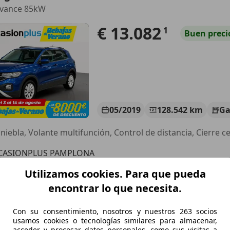
dvance 85kW
€ 13.082
1
Buen
preci
05/2019
128.542 km
Ga
iniebla, Volante multifunción, Control de distancia, Cierre c
CASIONPLUS PAMPLONA
-31610 VILLAVA
Utilizamos cookies. Para que pueda
encontrar lo que necesita.
agen T-Cross
Con su consentimiento, nosotros y nuestros 263 socios
ition
usamos cookies o tecnologías similares para almacenar,
acceder y procesar datos personales, como sus visitas a