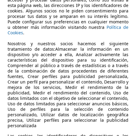
BMT Sport 66kW
esta página web, las direcciones IP y los identificadores de
cookies. Algunos socios no le piden consentimiento para
€ 8.990
procesar tus datos y se amparan en su interés legítimo.
Súper
oferta
Puede configurar sus preferencias en cualquier momento
u obtener más información visitando nuestra
Política de
Cookies
.
Nosotros y nuestros socios hacemos el siguiente
tratamiento de datos:Almacenar la información en un
dispositivo y/o acceder a ella, Analizar activamente las
características del dispositivo para su identificación,
01/2017
135.000 km
Di
Comprender al público a través de estadísticas o a través
de la combinación de datos procedentes de diferentes
orámico, Elevalunas eléctrico, Paquete Sport, ESP, Start/St
fuentes, Crear perfiles para publicidad personalizada,
Crear un perfil para personalizar el contenido, Desarrollo y
mejora de los servicios, Medir el rendimiento de la
UALIAUTO
publicidad, Medir el rendimiento del contenido, Uso de
-35013 LAS PALMAS DE GRAN CANARIA
datos limitados con el objetivo de seleccionar el contenido,
Uso de datos limitados para seleccionar anuncios básicos,
Uso de perfiles para la selección de contenido
personalizado, Utilizar datos de localización geográfica
precisa, Utilizar perfiles para seleccionar la publicidad
personalizada
Las cookies, los identificadores de dispositivos o los