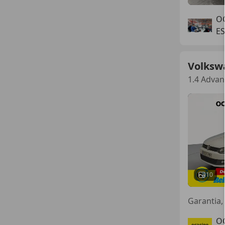
O
E
Volksw
1.4 Advan
10
O