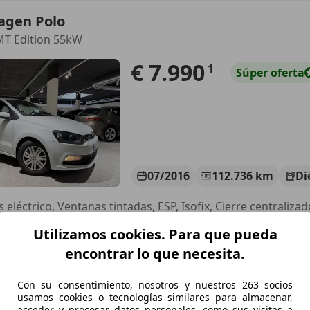
agen Polo
MT Edition 55kW
€ 7.990
1
Súper
oferta
07/2016
112.736 km
Di
 eléctrico, Ventanas tintadas, ESP, Isofix, Cierre centralizad
Utilizamos cookies. Para que pueda
OUSE OF CARS
-08940 CORNELLA DE LLOBREGAT
encontrar lo que necesita.
Con su consentimiento, nosotros y nuestros 263 socios
agen Polo
usamos cookies o tecnologías similares para almacenar,
acceder y procesar datos personales, como sus visitas a