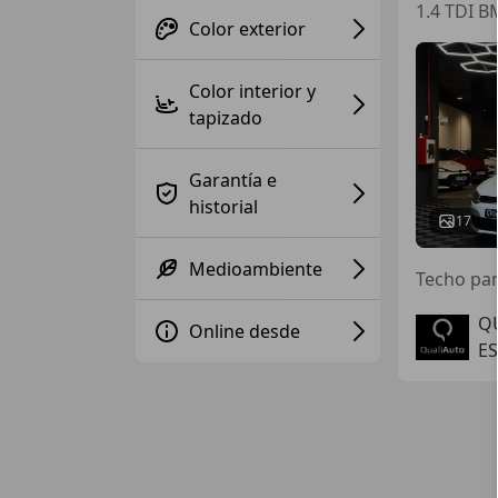
1.4 TDI 
Color exterior
Color interior y
tapizado
Garantía e
historial
17
Medioambiente
Techo pan
Q
Online desde
ES