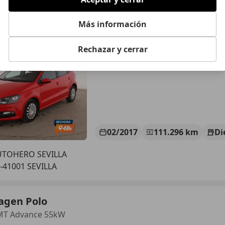
agen Polo
Más información
dition BlueMotion Tech
Rechazar y cerrar
€ 8.761
Buen
precio
02/2017
111.296 km
Di
UTOHERO SEVILLA
-41001 SEVILLA
agen Polo
BMT Advance 55kW