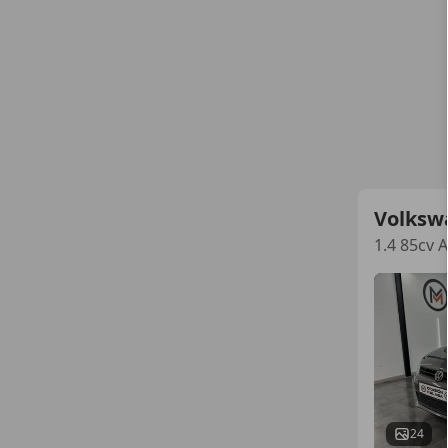
Volksw
1.4 85cv 
24