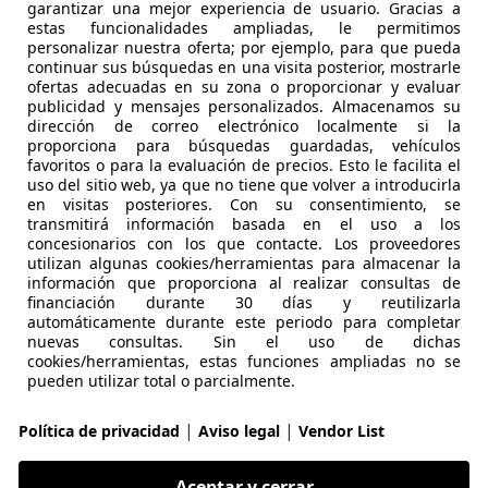
garantizar una mejor experiencia de usuario. Gracias a
-28500 ARGANDA DEL REY
estas funcionalidades ampliadas, le permitimos
personalizar nuestra oferta; por ejemplo, para que pueda
continuar sus búsquedas en una visita posterior, mostrarle
ofertas adecuadas en su zona o proporcionar y evaluar
agen Polo
publicidad y mensajes personalizados. Almacenamos su
d 80
dirección de correo electrónico localmente si la
proporciona para búsquedas guardadas, vehículos
€ 6.799
favoritos o para la evaluación de precios. Esto le facilita el
Sin
comparaci
uso del sitio web, ya que no tiene que volver a introducirla
en visitas posteriores. Con su consentimiento, se
transmitirá información basada en el uso a los
concesionarios con los que contacte. Los proveedores
utilizan algunas cookies/herramientas para almacenar la
información que proporciona al realizar consultas de
financiación durante 30 días y reutilizarla
automáticamente durante este periodo para completar
10/2008
121.000 km
Ga
nuevas consultas. Sin el uso de dichas
cookies/herramientas, estas funciones ampliadas no se
pueden utilizar total o parcialmente.
ABS, Isofix, Cierre centralizado, Airbags laterales, Ventanas
OCHES A MIL
|
|
Política de privacidad
Aviso legal
Vendor List
S-28015 MADRID
Aceptar y cerrar