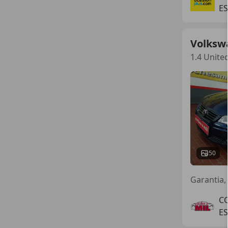
ES
Volksw
1.4 Unite
50
Garantia, 
C
E