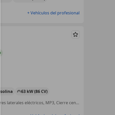
+ Vehículos del profesional
Guardar
solina
63 kW (86 CV)
Garantia, ESP, Elevalunas eléctrico, Airbags laterales, Isofix, Retrovisores laterales eléctricos, MP3, Cierre centralizado