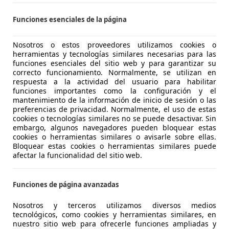
CASION MALAGA
Funciones esenciales de la página
S-29004 MALAGA
Nosotros o estos proveedores utilizamos cookies o
herramientas y tecnologías similares necesarias para las
funciones esenciales del sitio web y para garantizar su
agen Polo
correcto funcionamiento. Normalmente, se utilizan en
ce
respuesta a la actividad del usuario para habilitar
funciones importantes como la configuración y el
€ 7.600
mantenimiento de la información de inicio de sesión o las
1
Precio
justo
preferencias de privacidad. Normalmente, el uso de estas
cookies o tecnologías similares no se puede desactivar. Sin
embargo, algunos navegadores pueden bloquear estas
cookies o herramientas similares o avisarle sobre ellas.
Bloquear estas cookies o herramientas similares puede
afectar la funcionalidad del sitio web.
02/2011
146.525 km
Ga
Funciones de página avanzadas
Nosotros y terceros utilizamos diversos medios
tecnológicos, como cookies y herramientas similares, en
nuestro sitio web para ofrecerle funciones ampliadas y
CASIONPLUS ARGANDA