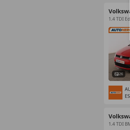
Volksw
1.4 TDI E
26
A
ES
Volksw
1.4 TDI 