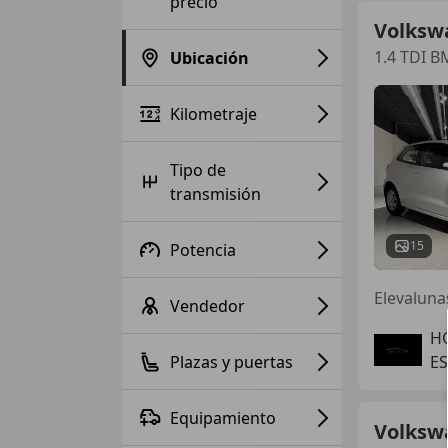
precio
Volksw
1.4 TDI B
Ubicación
Kilometraje
Tipo de
transmisión
15
Potencia
Elevalunas
Vendedor
H
Plazas y puertas
ES
Equipamiento
Volksw