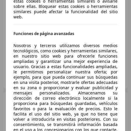
Volkswagen Polo
estas cookies o herramientas similares o avisarle
1.0 BMT
sobre ellas. Bloquear estas cookies o herramientas
Edition 55kW
similares puede afectar la funcionalidad del sitio
web.
€ 6.490
Funciones de página avanzadas
Buen
precio
Nosotros y terceros utilizamos diversos medios
10/2014
150.000 km
Gasolina
55 kW (75 CV)
tecnológicos, como cookies y herramientas similares,
en nuestro sitio web para ofrecerle funciones
ampliadas y garantizar una mejor experiencia de
usuario. Gracias a estas funcionalidades ampliadas,
le permitimos personalizar nuestra oferta; por
GARCIA MESAS AUTOMOCIONS
ejemplo, para que pueda continuar sus búsquedas
ES-08401 GRANOLLERS
Guar
en una visita posterior, mostrarle ofertas adecuadas
en su zona o proporcionar y evaluar publicidad y
mensajes personalizados. Almacenamos su
dirección de correo electrónico localmente si la
Volkswagen Polo
Rojo
proporciona para búsquedas guardadas, vehículos
1.4TDI United 80cv
favoritos o para la evaluación de precios. Esto le
facilita el uso del sitio web, ya que no tiene que
volver a introducirla en visitas posteriores. Con su
consentimiento, se transmitirá información basada
€ 2.995
en el uso a los concesionarios con los que contacte.