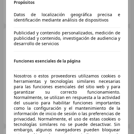
Propósitos
FLEXICAR MADRID GRUPO
Datos de localización geográfica precisa e
ES-2870 SAN SEBASTIAN DE LOS REYES
Guar
identificación mediante análisis de dispositivos
Publicidad y contenido personalizados, medición de
Volkswagen Polo
1.2 TSI
publicidad y contenido, investigación de audiencia y
BMT Sport 66kW
desarrollo de servicios
Funciones esenciales de la página
€ 7.500
Súper
oferta
Nosotros o estos proveedores utilizamos cookies o
herramientas y tecnologías similares necesarias
03/2015
157.000 km
Gasolina
66 kW (90 CV)
para las funciones esenciales del sitio web y para
garantizar su correcto funcionamiento.
Normalmente, se utilizan en respuesta a la actividad
del usuario para habilitar funciones importantes
como la configuración y el mantenimiento de la
Clidrive Group
información de inicio de sesión o las preferencias de
ES-28006 MADRID
Guar
privacidad. Normalmente, el uso de estas cookies o
tecnologías similares no se puede desactivar. Sin
embargo, algunos navegadores pueden bloquear