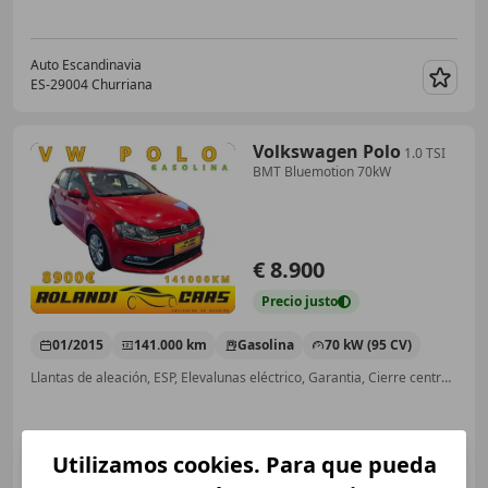
Auto Escandinavia
ES-29004 Churriana
Guar
Volkswagen Polo
1.0 TSI
BMT Bluemotion 70kW
€ 8.900
Precio
justo
01/2015
141.000 km
Gasolina
70 kW (95 CV)
Llantas de aleación, ESP, Elevalunas eléctrico, Garantia, Cierre centralizado, Start/Stop automático, Airbags laterales
Utilizamos cookies. Para que pueda
ROLLANDI ALL CARS