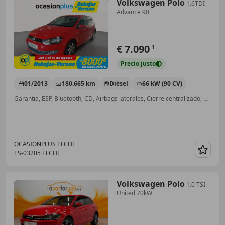
Volkswagen Polo
1.6TDI
Advance 90
€ 7.090
1
Precio
justo
01/2013
180.665 km
Diésel
66 kW (90 CV)
Garantia, ESP, Bluetooth, CD, Airbags laterales, Cierre centralizado, Elevalunas eléctrico
OCASIONPLUS ELCHE
ES-03205 ELCHE
Guar
Volkswagen Polo
1.0 TSI
United 70kW