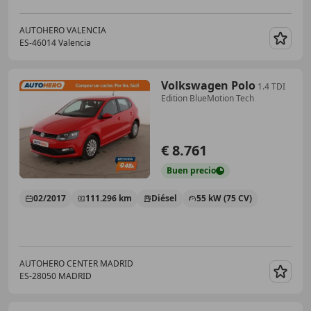
AUTOHERO VALENCIA
ES-46014 Valencia
Guar
Volkswagen Polo
1.4 TDI
Edition BlueMotion Tech
€ 8.761
Buen
precio
02/2017
111.296 km
Diésel
55 kW (75 CV)
AUTOHERO CENTER MADRID
ES-28050 MADRID
Guar