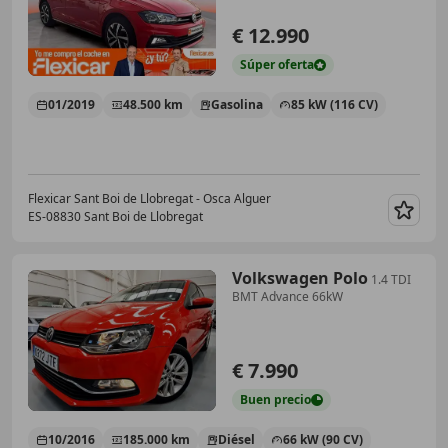
€ 12.990
Súper
oferta
01/2019
48.500 km
Gasolina
85 kW (116 CV)
Flexicar Sant Boi de Llobregat - Osca Alguer
ES-08830 Sant Boi de Llobregat
Guar
Volkswagen Polo
1.4 TDI
BMT Advance 66kW
€ 7.990
Buen
precio
10/2016
185.000 km
Diésel
66 kW (90 CV)