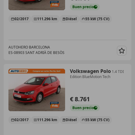
Buen
precio
02/2017
111.296 km
Diésel
55 kW (75 CV)
AUTOHERO BARCELONA
ES-08903 SANT ADRIÀ DE BESÒS
Guar
Volkswagen Polo
1.4 TDI
Edition BlueMotion Tech
€ 8.761
Buen
precio
02/2017
111.296 km
Diésel
55 kW (75 CV)