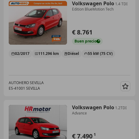
Volkswagen Polo
1.4 TDI
Edition BlueMotion Tech
€ 8.761
Buen
precio
02/2017
111.296 km
Diésel
55 kW (75 CV)
AUTOHERO SEVILLA
ES-41001 SEVILLA
Guar
Volkswagen Polo
1.2TDI
Advance
€ 7.490
1