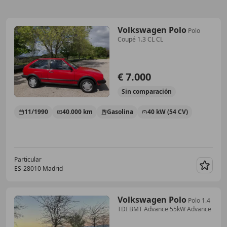
Volkswagen Polo
Polo
Coupé 1.3 CL CL
€ 7.000
Sin
comparación
11/1990
40.000 km
Gasolina
40 kW (54 CV)
Particular
ES-28010 Madrid
Guar
Volkswagen Polo
Polo 1.4
TDI BMT Advance 55kW Advance