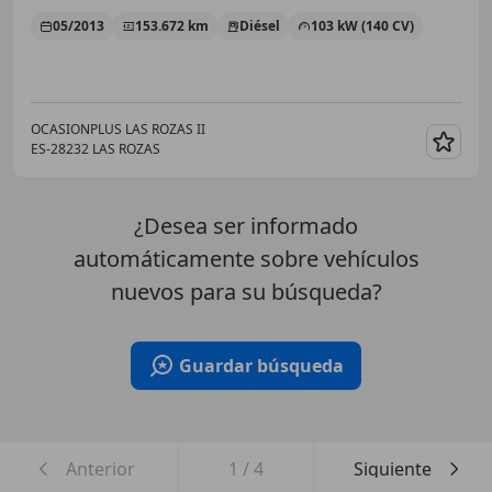
05/2013
153.672 km
Diésel
103 kW (140 CV)
OCASIONPLUS LAS ROZAS II
ES-28232 LAS ROZAS
Guar
¿Desea ser informado
automáticamente sobre vehículos
nuevos para su búsqueda?
Guardar búsqueda
Anterior
1
/
4
Siguiente