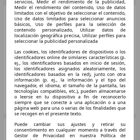
servicios, Medir el rendimiento de la publicidad,
Medir el rendimiento del contenido, Uso de datos
Volkswagen Passat
limitados con el objetivo de seleccionar el contenido,
1.4
GTE e-Power
Uso de datos limitados para seleccionar anuncios
básicos, Uso de perfiles para la selección de
contenido personalizado, Utilizar datos de
localización geográfica precisa, Utilizar perfiles para
€ 17.817
1
seleccionar la publicidad personalizada
Súper
oferta
Las cookies, los identificadores de dispositivos o los
identificadores online de similares características (p.
ej., los identificadores basados en inicio de sesión,
06/2022
115.394 km
Electro/Gasolina
los identificadores asignados aleatoriamente, los
160 kW (218 CV)
identificadores basados en la red), junto con otra
información (p. ej., la información y el tipo del
navegador, el idioma, el tamaño de la pantalla, las
tecnologías compatibles, etc.), pueden almacenarse
o leerse en tu dispositivo a fin de reconocerlo
AUTOHERO CENTER MADRID
siempre que se conecte a una aplicación o a una
ES-28050 MADRID
Guar
página web para una o varias de los finalidades que
se recogen en el presente texto.
Puede cambiar sus ajustes y retirar su
Volkswagen Passat
consentimiento en cualquier momento a través del
Variant 2.0TDI EVO R-Line DGS7
Gestor de Privacidad en nuestra Política de
110kW