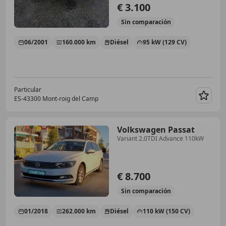
€ 3.100
Sin
comparación
06/2001
160.000 km
Diésel
95 kW (129 CV)
Particular
ES-43300 Mont-roig del Camp
Guar
Volkswagen Passat
Variant 2.0TDI Advance 110kW
€ 8.700
Sin
comparación
01/2018
262.000 km
Diésel
110 kW (150 CV)