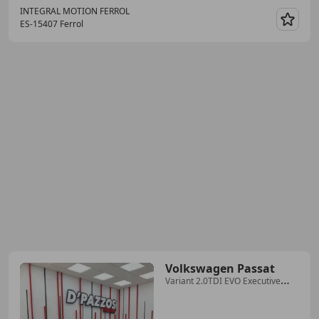
INTEGRAL MOTION FERROL
ES-15407 Ferrol
Guar
Volkswagen Passat
Variant 2.0TDI EVO Executive
90kW DSG7