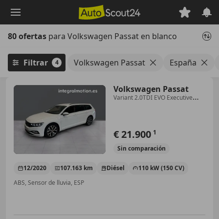
Saltar
al
contenido
80 ofertas
para Volkswagen Passat en blanco
principal
Filtrar
Volkswagen Passat
España
4
Volkswagen Passat
Variant 2.0TDI EVO Executive
DGS7 110kW
€ 21.900
1
Sin
comparación
12/2020
107.163 km
Diésel
110 kW (150 CV)
ABS, Sensor de lluvia, ESP