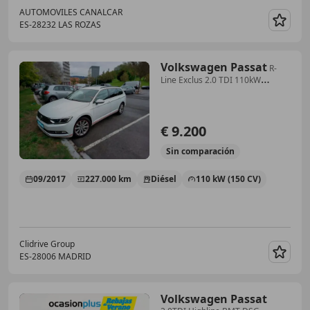
AUTOMOVILES CANALCAR
ES-28232 LAS ROZAS
Guar
Volkswagen Passat
R-
Line Exclus 2.0 TDI 110kW
(150CV) DSG
€ 9.200
Sin
comparación
09/2017
227.000 km
Diésel
110 kW (150 CV)
Clidrive Group
ES-28006 MADRID
Guar
Volkswagen Passat