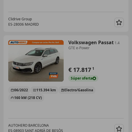
Clidrive Group
ES-28006 MADRID
Guar
Volkswagen Passat
1.4
GTE e-Power
€ 17.817
1
Súper
oferta
06/2022
115.394 km
Electro/Gasolina
160 kW (218 CV)
AUTOHERO BARCELONA
ES-08903 SANT ADRIÀ DE BESÒS