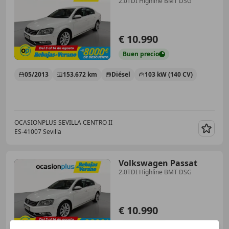
2.0TDI Highline BMT DSG
€ 10.990
Buen
precio
05/2013
153.672 km
Diésel
103 kW (140 CV)
OCASIONPLUS SEVILLA CENTRO II
ES-41007 Sevilla
Guar
Volkswagen Passat
2.0TDI Highline BMT DSG
€ 10.990
Buen
precio