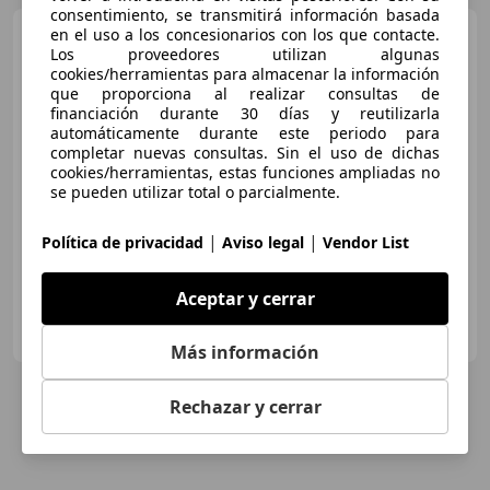
consentimiento, se transmitirá información basada
Volkswagen Passat
en el uso a los concesionarios con los que contacte.
VAR
Los proveedores utilizan algunas
GTE 1.4 TSI BUSINESS PLUG-IN
cookies/herramientas para almacenar la información
HYBRID
que proporciona al realizar consultas de
financiación durante 30 días y reutilizarla
€ 15.890
automáticamente durante este periodo para
completar nuevas consultas. Sin el uso de dichas
Sin
comparación
cookies/herramientas, estas funciones ampliadas no
se pueden utilizar total o parcialmente.
02/2018
94.458 km
Gasolina
162 kW (220 CV)
|
|
Política de privacidad
Aviso legal
Vendor List
Aceptar y cerrar
CARHAY ALCORCÓN
ES-28923 ALCORCÓN
Guar
Más información
Rechazar y cerrar