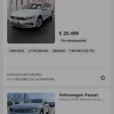
€ 20.499
Sin
comparación
05/2023
116.300 km
Diésel
90 kW (122 CV)
D-PAZZOS MOTOR JEREZ
ES-11405 JEREZ DE LA FRONTERA
Guar
Volkswagen Passat
Passat 2.0TDI Advance DSG6
110kW Advance