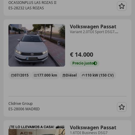
OCASIONPLUS LAS ROZAS II
ES-28232 LAS ROZAS
Guar
Volkswagen Passat
Variant 2.0TDI Sport DSG7
110kW
€ 14.000
Precio
justo
07/2015
177.000 km
Diésel
110 kW (150 CV)
Clidrive Group
ES-28006 MADRID
Guar
Volkswagen Passat
1.6TDI Business DSG7