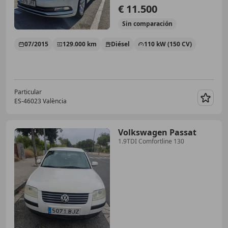
€ 11.500
Sin
comparación
07/2015
129.000 km
Diésel
110 kW (150 CV)
Particular
ES-46023 València
Guar
Volkswagen Passat
1.9TDI Comfortline 130