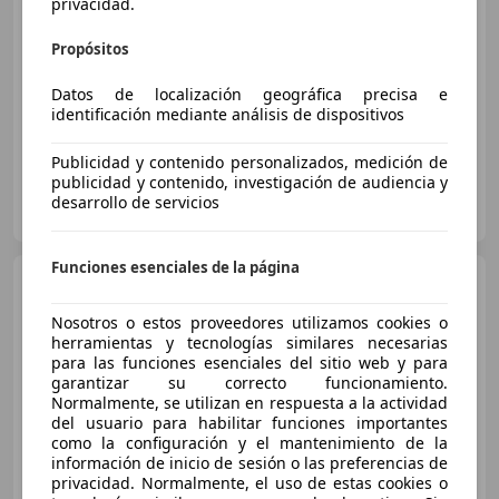
privacidad.
€ 19.900
Sin
comparación
Propósitos
01/2021
152.000 km
Diésel
110 kW (150 CV)
Datos de localización geográfica precisa e
identificación mediante análisis de dispositivos
Publicidad y contenido personalizados, medición de
publicidad y contenido, investigación de audiencia y
3C AUTOMOVIL.
desarrollo de servicios
ES-28760 MADRID
Guar
Funciones esenciales de la página
Volkswagen Passat
GTE
1.4 TSI e-Power
Nosotros o estos proveedores utilizamos cookies o
herramientas y tecnologías similares necesarias
para las funciones esenciales del sitio web y para
€ 19.690
garantizar su correcto funcionamiento.
Normalmente, se utilizan en respuesta a la actividad
Precio
justo
del usuario para habilitar funciones importantes
como la configuración y el mantenimiento de la
información de inicio de sesión o las preferencias de
08/2021
132.626 km
Electro/Gasolina
privacidad. Normalmente, el uso de estas cookies o
160 kW (218 CV)