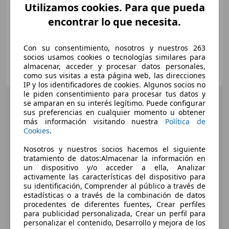
Utilizamos cookies. Para que pueda
05/2013
153.672 km
Diésel
103 kW (140 CV)
encontrar lo que necesita.
Con su consentimiento, nosotros y nuestros 263
socios usamos cookies o tecnologías similares para
OCASIONPLUS TERRASSA
almacenar, acceder y procesar datos personales,
ES-08223 TERRASSA
como sus visitas a esta página web, las direcciones
Guar
IP y los identificadores de cookies. Algunos socios no
le piden consentimiento para procesar tus datos y
se amparan en su interés legítimo. Puede configurar
sus preferencias en cualquier momento u obtener
más información visitando nuestra
Política de
Cookies
.
Nosotros y nuestros socios hacemos el siguiente
tratamiento de datos:Almacenar la información en
un dispositivo y/o acceder a ella, Analizar
activamente las características del dispositivo para
su identificación, Comprender al público a través de
estadísticas o a través de la combinación de datos
procedentes de diferentes fuentes, Crear perfiles
para publicidad personalizada, Crear un perfil para
personalizar el contenido, Desarrollo y mejora de los