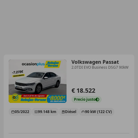
Volkswagen Passat
2.0TDI EVO Business DSG7 90kW
€ 18.522
Precio
justo
05/2022
99.148 km
Diésel
90 kW (122 CV)