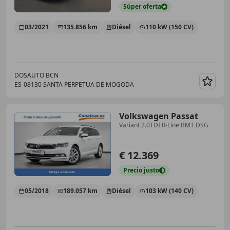
Súper
oferta
03/2021
135.856 km
Diésel
110 kW (150 CV)
DOSAUTO BCN
ES-08130 SANTA PERPETUA DE MOGODA
Guar
Volkswagen Passat
Variant 2.0TDI R-Line BMT DSG
€ 12.369
Precio
justo
05/2018
189.057 km
Diésel
103 kW (140 CV)