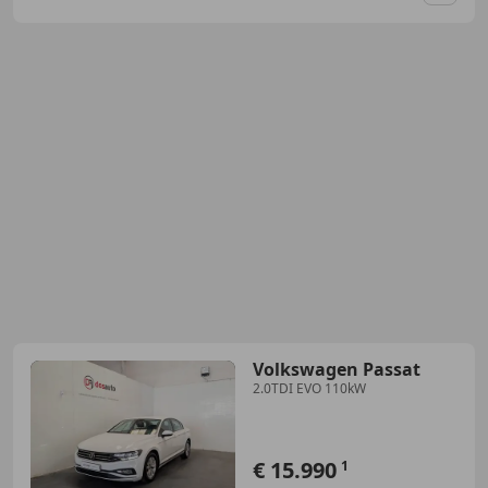
Guar
Volkswagen Passat
2.0TDI EVO 110kW
€ 15.990
1