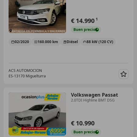
€ 14.990
1
Buen
precio
02/2020
160.000 km
Diésel
88 kW (120 CV)
ACS AUTOMOCION
ES-13170 Miguelturra
Guar
Volkswagen Passat
2.0TDI Highline BMT DSG
€ 10.990
Buen
precio