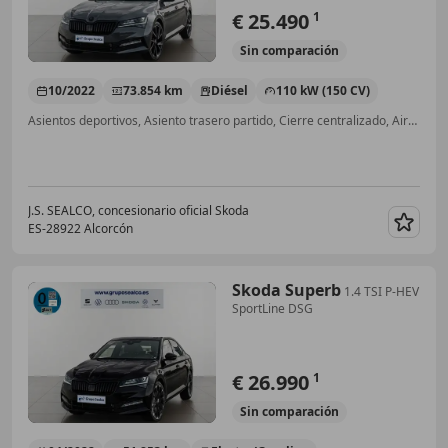
€ 25.490
1
Sin
comparación
10/2022
73.854 km
Diésel
110 kW (150 CV)
Asientos deportivos, Asiento trasero partido, Cierre centralizado, Airbag del conductor, Sensor de lluvia, Airbags laterales, Ventanas tintadas, Dirección asistida
J.S. SEALCO, concesionario oficial Skoda
ES-28922 Alcorcón
Guar
Skoda Superb
1.4 TSI P-HEV
SportLine DSG
€ 26.990
1
Sin
comparación