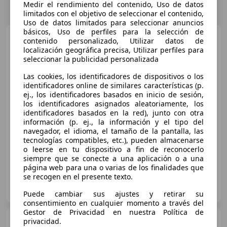
Medir el rendimiento del contenido, Uso de datos
limitados con el objetivo de seleccionar el contenido,
Uso de datos limitados para seleccionar anuncios
básicos, Uso de perfiles para la selección de
Skoda Superb
1.4 TSI P-HEV
contenido personalizado, Utilizar datos de
Style DSG
localización geográfica precisa, Utilizar perfiles para
seleccionar la publicidad personalizada
Las cookies, los identificadores de dispositivos o los
€ 16.490
1
identificadores online de similares características (p.
ej., los identificadores basados en inicio de sesión,
Súper
oferta
los identificadores asignados aleatoriamente, los
identificadores basados en la red), junto con otra
07/2021
100.000 km
Electro/Gasolina
información (p. ej., la información y el tipo del
navegador, el idioma, el tamaño de la pantalla, las
160 kW (218 CV)
tecnologías compatibles, etc.), pueden almacenarse
o leerse en tu dispositivo a fin de reconocerlo
siempre que se conecte a una aplicación o a una
página web para una o varias de los finalidades que
se recogen en el presente texto.
SUBASTACAR
ES-28850 Torrejón de Ardoz
Guar
Puede cambiar sus ajustes y retirar su
consentimiento en cualquier momento a través del
Gestor de Privacidad en nuestra Política de
Skoda Superb
privacidad.
Superb