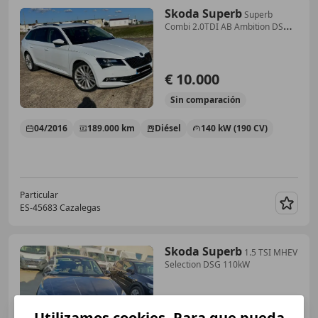
Skoda Superb
Superb
Combi 2.0TDI AB Ambition DSG6
140kW Ambition
€ 10.000
Sin
comparación
04/2016
189.000 km
Diésel
140 kW (190 CV)
Particular
ES-45683 Cazalegas
Guar
Skoda Superb
1.5 TSI MHEV
Selection DSG 110kW
€ 12.500
Utilizamos cookies. Para que pueda