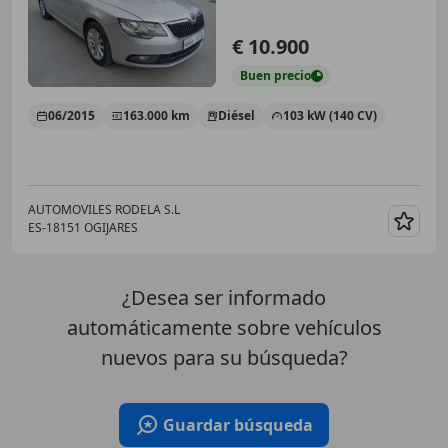
€ 10.900
Buen
precio
06/2015
163.000 km
Diésel
103 kW (140 CV)
AUTOMOVILES RODELA S.L
ES-18151 OGIJARES
Guar
¿Desea ser informado
automáticamente sobre vehículos
nuevos para su búsqueda?
Guardar búsqueda