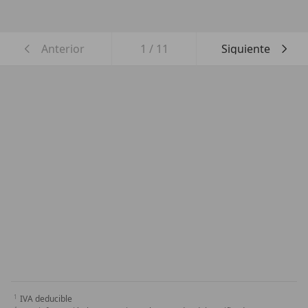
Anterior
1
/
11
Siguiente
IVA deducible