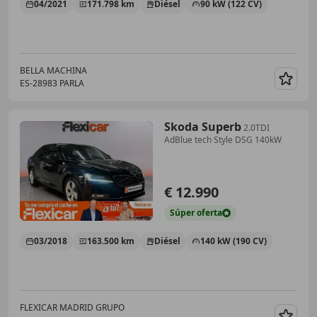
04/2021
171.798 km
Diésel
90 kW (122 CV)
BELLA MACHINA
ES-28983 PARLA
Guar
Skoda Superb
2.0TDI
AdBlue tech Style DSG 140kW
€ 12.990
Súper
oferta
03/2018
163.500 km
Diésel
140 kW (190 CV)
FLEXICAR MADRID GRUPO