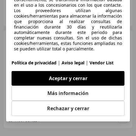
en el uso a los concesionarios con los que contacte.
Los proveedores utilizan algunas
Particular
cookies/herramientas para almacenar la información
ES-30720 San Javier
Guar
que proporciona al realizar consultas de
financiación durante 30 días y reutilizarla
automáticamente durante este periodo para
Skoda Superb
completar nuevas consultas. Sin el uso de dichas
2.0TDI
AdBlue tech Style DSG 140kW
cookies/herramientas, estas funciones ampliadas no
se pueden utilizar total o parcialmente.
|
|
Política de privacidad
Aviso legal
Vendor List
€ 12.990
Súper
oferta
Aceptar y cerrar
03/2018
163.500 km
Diésel
140 kW (190 CV)
Más información
Rechazar y cerrar
GRUPO FLEXICAR SEVILLA.
ES-41007 SEVILLA
Guar