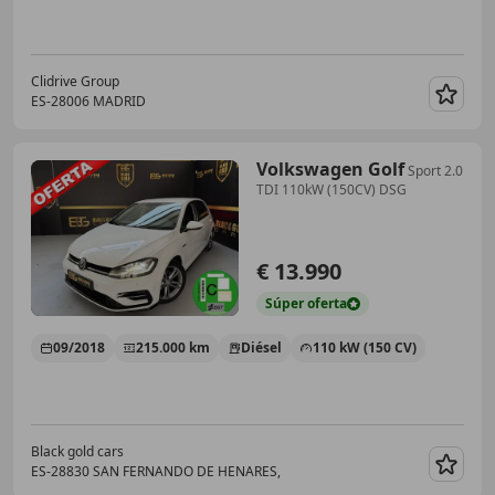
Clidrive Group
ES-28006 MADRID
Guar
Volkswagen Golf
Sport 2.0
TDI 110kW (150CV) DSG
€ 13.990
Súper
oferta
09/2018
215.000 km
Diésel
110 kW (150 CV)
Black gold cars
ES-28830 SAN FERNANDO DE HENARES,
Guar