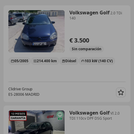
Volkswagen Golf
2.0 TDi
140
€ 3.500
Sin
comparación
05/2005
214.400 km
Diésel
103 kW (140 CV)
Clidrive Group
ES-28006 MADRID
Guar
Volkswagen Golf
VI 2.0
TDI 110cv DPF DSG Sport