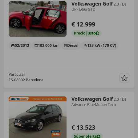
Volkswagen Golf
2.0 TDI
DPF DSG GTD
€ 12.999
Precio
justo
02/2012
102.000 km
Diésel
125 kW (170 CV)
Particular
ES-08002 Barcelona
Guar
Volkswagen Golf
2.0 TDI
Advance BlueMotion Tech
€ 13.523
Súper
oferta