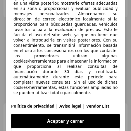
en una visita posterior, mostrarle ofertas adecuadas
Clidrive Group
en su zona o proporcionar y evaluar publicidad y
ES-28006 MADRID
Guar
mensajes personalizados. Almacenamos su
dirección de correo electrónico localmente si la
proporciona para búsquedas guardadas, vehículos
favoritos o para la evaluación de precios. Esto le
facilita el uso del sitio web, ya que no tiene que
volver a introducirla en visitas posteriores. Con su
consentimiento, se transmitirá información basada
en el uso a los concesionarios con los que contacte.
Los proveedores utilizan algunas
cookies/herramientas para almacenar la información
que proporciona al realizar consultas de
financiación durante 30 días y reutilizarla
automáticamente durante este periodo para
completar nuevas consultas. Sin el uso de dichas
cookies/herramientas, estas funciones ampliadas no
se pueden utilizar total o parcialmente.
|
|
Política de privacidad
Aviso legal
Vendor List
Volkswagen Golf
2.0 TDI
DSG Join
Aceptar y cerrar