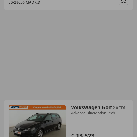
ES-28050 MADRID
Guar
Volkswagen Golf
2.0 TDI
Advance BlueMotion Tech
€ 13.523