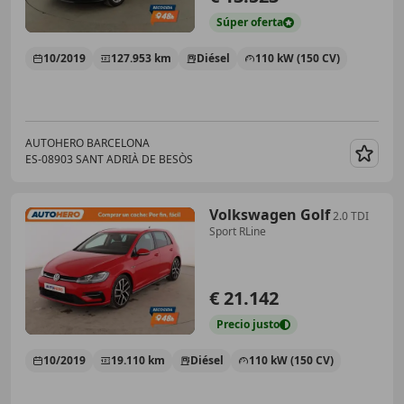
Súper
oferta
10/2019
127.953 km
Diésel
110 kW (150 CV)
AUTOHERO BARCELONA
ES-08903 SANT ADRIÀ DE BESÒS
Guar
Volkswagen Golf
2.0 TDI
Sport RLine
€ 21.142
Precio
justo
10/2019
19.110 km
Diésel
110 kW (150 CV)