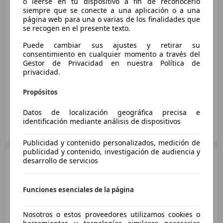
o leerse en tu dispositivo a fin de reconocerlo
Advance BlueMotion Tech
siempre que se conecte a una aplicación o a una
página web para una o varias de los finalidades que
se recogen en el presente texto.
€ 13.523
Puede cambiar sus ajustes y retirar su
consentimiento en cualquier momento a través del
Súper
oferta
Gestor de Privacidad en nuestra Política de
privacidad.
10/2019
127.953 km
Diésel
110 kW (150 CV)
Propósitos
Datos de localización geográfica precisa e
AUTOHERO MÁLAGA
identificación mediante análisis de dispositivos
ES-29001 MÁLAGA
Guar
Publicidad y contenido personalizados, medición de
publicidad y contenido, investigación de audiencia y
Volkswagen Golf
desarrollo de servicios
VII 2.0
TDI 4MOTION R LINE
Funciones esenciales de la página
€ 20.900
Nosotros o estos proveedores utilizamos cookies o
Sin
comparación