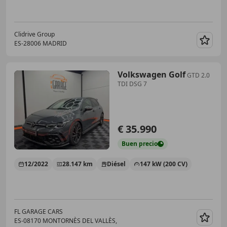
Clidrive Group
ES-28006 MADRID
Guar
Volkswagen Golf
GTD 2.0
TDI DSG 7
€ 35.990
Buen
precio
12/2022
28.147 km
Diésel
147 kW (200 CV)
FL GARAGE CARS
ES-08170 MONTORNÈS DEL VALLÈS,
Guar