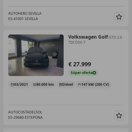
AUTOHERO SEVILLA
ES-41001 SEVILLA
Guar
Volkswagen Golf
GTD 2.0
TDI DSG 7
€ 27.999
Súper
oferta
03/2021
80.000 km
Diésel
147 kW (200 CV)
AUTOCOSTADELSOL
ES-29680 ESTEPONA
Guar