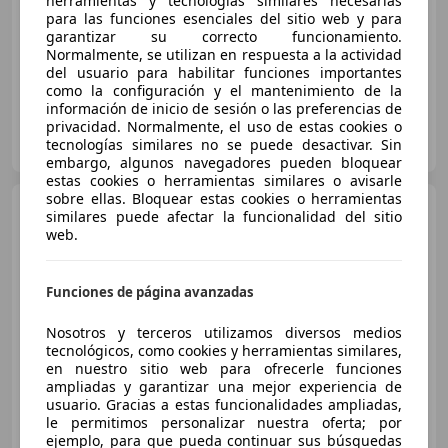
herramientas y tecnologías similares necesarias
para las funciones esenciales del sitio web y para
01/2015
39.910 km
Diésel
110 kW (150 CV)
garantizar su correcto funcionamiento.
Normalmente, se utilizan en respuesta a la actividad
del usuario para habilitar funciones importantes
como la configuración y el mantenimiento de la
información de inicio de sesión o las preferencias de
privacidad. Normalmente, el uso de estas cookies o
AUTO ELAND BARCELONA
tecnologías similares no se puede desactivar. Sin
ES-08029 BARCELONA
Guar
embargo, algunos navegadores pueden bloquear
estas cookies o herramientas similares o avisarle
sobre ellas. Bloquear estas cookies o herramientas
Volkswagen Golf
2.0 TDI
similares puede afectar la funcionalidad del sitio
140cv DPF Sport
web.
Funciones de página avanzadas
€ 5.200
Buen
precio
Nosotros y terceros utilizamos diversos medios
tecnológicos, como cookies y herramientas similares,
en nuestro sitio web para ofrecerle funciones
01/2008
202.300 km
Diésel
100 kW (136 CV)
ampliadas y garantizar una mejor experiencia de
usuario. Gracias a estas funcionalidades ampliadas,
le permitimos personalizar nuestra oferta; por
ejemplo, para que pueda continuar sus búsquedas