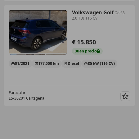
Volkswagen Golf
Golf 8
2.0 TDI 116 CV
€ 15.850
Buen
precio
01/2021
177.000 km
Diésel
85 kW (116 CV)
Particular
ES-30201 Cartagena
Guar