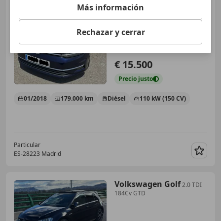
Más información
Rechazar y cerrar
€ 15.500
Precio
justo
01/2018
179.000 km
Diésel
110 kW (150 CV)
Particular
ES-28223 Madrid
Guar
Volkswagen Golf
2.0 TDI
184Cv GTD