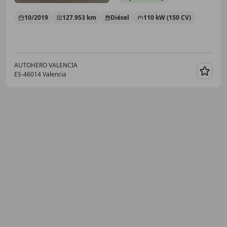
10/2019
127.953 km
Diésel
110 kW (150 CV)
AUTOHERO VALENCIA
ES-46014 Valencia
Guar