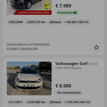
€ 7.989
Precio
justo
05/2009
205.279 km
Diésel
80 kW (109 CV)
GARCIA MESAS AUTOMOCIONS
ES-08401 GRANOLLERS
Guar
Volkswagen Golf
2.0 TDI
140cv DPF Advance
€ 8.000
Sin
comparación
11/2011
245.000 km
Diésel
103 kW (140 CV)