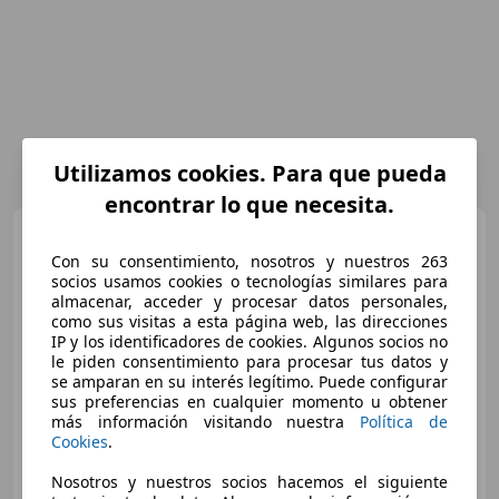
Utilizamos cookies. Para que pueda
encontrar lo que necesita.
Volkswagen Golf
2.0 TDI
Sport RLine
Con su consentimiento, nosotros y nuestros 263
socios usamos cookies o tecnologías similares para
almacenar, acceder y procesar datos personales,
como sus visitas a esta página web, las direcciones
€ 21.142
IP y los identificadores de cookies. Algunos socios no
le piden consentimiento para procesar tus datos y
Precio
justo
se amparan en su interés legítimo. Puede configurar
sus preferencias en cualquier momento u obtener
10/2019
19.110 km
Diésel
110 kW (150 CV)
más información visitando nuestra
Política de
Cookies
.
Nosotros y nuestros socios hacemos el siguiente