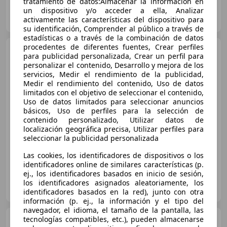
tratamiento de datos:Almacenar la información en
AUTOHERO BARCELONA
un dispositivo y/o acceder a ella, Analizar
ES-08903 SANT ADRIÀ DE BESÒS
activamente las características del dispositivo para
Guar
su identificación, Comprender al público a través de
estadísticas o a través de la combinación de datos
procedentes de diferentes fuentes, Crear perfiles
Volkswagen Golf
Sport 2.0
para publicidad personalizada, Crear un perfil para
TDI 150CV BMT
personalizar el contenido, Desarrollo y mejora de los
servicios, Medir el rendimiento de la publicidad,
Medir el rendimiento del contenido, Uso de datos
limitados con el objetivo de seleccionar el contenido,
€ 14.000
Uso de datos limitados para seleccionar anuncios
básicos, Uso de perfiles para la selección de
Buen
precio
contenido personalizado, Utilizar datos de
localización geográfica precisa, Utilizar perfiles para
01/2015
137.000 km
Diésel
110 kW (150 CV)
seleccionar la publicidad personalizada
Las cookies, los identificadores de dispositivos o los
identificadores online de similares características (p.
ej., los identificadores basados en inicio de sesión,
FCR CARS
los identificadores asignados aleatoriamente, los
ES-32699 VERÍN
Guar
identificadores basados en la red), junto con otra
información (p. ej., la información y el tipo del
navegador, el idioma, el tamaño de la pantalla, las
Volkswagen Golf
tecnologías compatibles, etc.), pueden almacenarse
2.0 TDI