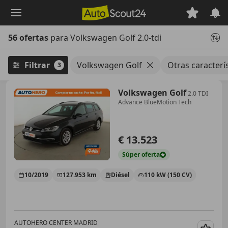
Saltar
al
contenido
56 ofertas
para Volkswagen Golf 2.0-tdi
principal
Filtrar
Volkswagen Golf
Otras caracterís
3
Volkswagen Golf
2.0 TDI
Advance BlueMotion Tech
€ 13.523
Súper
oferta
10/2019
127.953 km
Diésel
110 kW (150 CV)
AUTOHERO CENTER MADRID