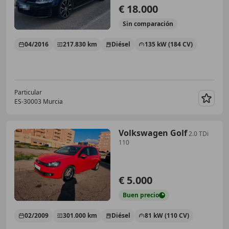
€ 18.000
Sin
comparación
04/2016
217.830 km
Diésel
135 kW (184 CV)
Particular
ES-30003 Murcia
Guar
Volkswagen Golf
2.0 TDi
110
€ 5.000
Buen
precio
02/2009
301.000 km
Diésel
81 kW (110 CV)