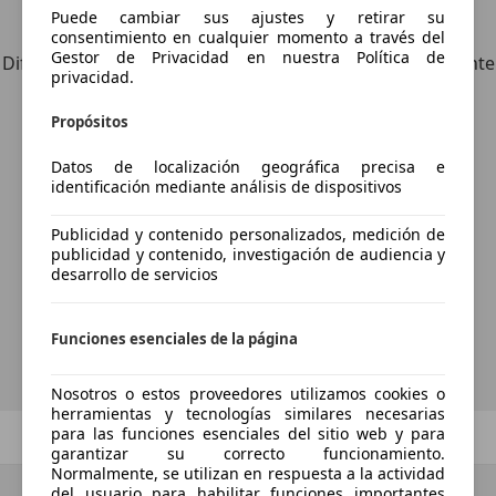
Puede cambiar sus ajustes y retirar su
Explora vehículos similares
consentimiento en cualquier momento a través del
Gestor de Privacidad en nuestra Política de
Diferente de tus criterios de búsqueda, pero posiblemente
privacidad.
una coincidencia perfecta.
Propósitos
Datos de localización geográfica precisa e
identificación mediante análisis de dispositivos
¿Desea ser informado
automáticamente sobre vehículos
Publicidad y contenido personalizados, medición de
nuevos para su búsqueda?
publicidad y contenido, investigación de audiencia y
desarrollo de servicios
Guardar búsqueda
Funciones esenciales de la página
Nosotros o estos proveedores utilizamos cookies o
herramientas y tecnologías similares necesarias
para las funciones esenciales del sitio web y para
Anterior
1
/
1
Siguiente
garantizar su correcto funcionamiento.
Normalmente, se utilizan en respuesta a la actividad
del usuario para habilitar funciones importantes