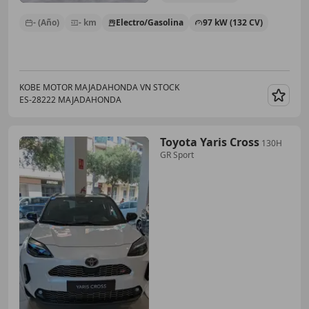
- (Año)
- km
Electro/Gasolina
97 kW (132 CV)
KOBE MOTOR MAJADAHONDA VN STOCK
ES-28222 MAJADAHONDA
Guar
Toyota Yaris Cross
130H
GR Sport