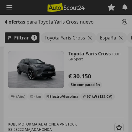
Saltar
al
contenido
4 ofertas
para Toyota Yaris Cross nuevo
principal
Filtrar
Toyota Yaris Cross
España
4
Toyota Yaris Cross
130H
GR Sport
€ 30.150
Sin
comparación
- (Año)
- km
Electro/Gasolina
97 kW (132 CV)
KOBE MOTOR MAJADAHONDA VN STOCK
ES-28222 MAJADAHONDA
Guar