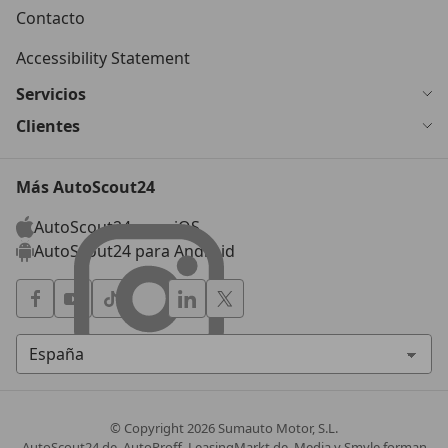
Contacto
Accessibility Statement
Servicios
Clientes
Más AutoScout24
AutoScout24 para iOS
AutoScout24 para Android
© Copyright
2026
Sumauto Motor, S.L.
AutoScout24.de, AutoProff, LeasingMarkt.de, Media y Smyle forman