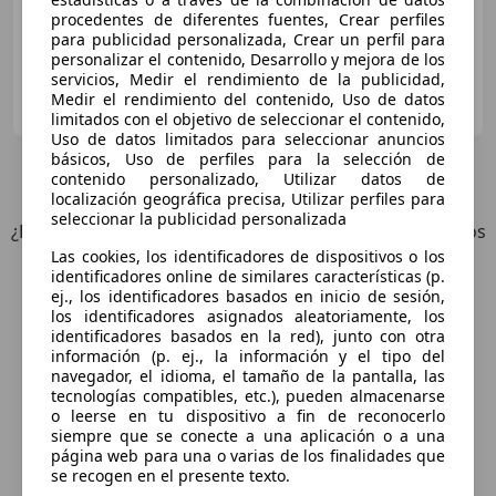
procedentes de diferentes fuentes, Crear perfiles
para publicidad personalizada, Crear un perfil para
personalizar el contenido, Desarrollo y mejora de los
servicios, Medir el rendimiento de la publicidad,
KOBE MOTOR MAJADAHONDA VN STOCK
Medir el rendimiento del contenido, Uso de datos
ES-28222 MAJADAHONDA
Guar
limitados con el objetivo de seleccionar el contenido,
Uso de datos limitados para seleccionar anuncios
básicos, Uso de perfiles para la selección de
4
Ofertas
para Toyota Yaris Cross
contenido personalizado, Utilizar datos de
localización geográfica precisa, Utilizar perfiles para
seleccionar la publicidad personalizada
¿Desea ser informado automáticamente sobre vehículos
nuevos para su búsqueda?
Las cookies, los identificadores de dispositivos o los
identificadores online de similares características (p.
ej., los identificadores basados en inicio de sesión,
Guardar búsqueda
los identificadores asignados aleatoriamente, los
identificadores basados en la red), junto con otra
información (p. ej., la información y el tipo del
navegador, el idioma, el tamaño de la pantalla, las
tecnologías compatibles, etc.), pueden almacenarse
o leerse en tu dispositivo a fin de reconocerlo
siempre que se conecte a una aplicación o a una
página web para una o varias de los finalidades que
se recogen en el presente texto.