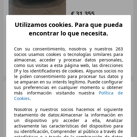
€ 31.355
Sin
comparación
Utilizamos cookies. Para que pueda
encontrar lo que necesita.
- (Año)
- km
Electro/Gasolina
97 kW (132 CV)
Con su consentimiento, nosotros y nuestros 263
socios usamos cookies o tecnologías similares para
almacenar, acceder y procesar datos personales,
D.L. STARBAIX VN
como sus visitas a esta página web, las direcciones
ES-08830 SANT BOI DE LLOBREGAT
Guar
IP y los identificadores de cookies. Algunos socios no
le piden consentimiento para procesar tus datos y
se amparan en su interés legítimo. Puede configurar
sus preferencias en cualquier momento u obtener
Toyota Yaris Cross
130H
más información visitando nuestra
Política de
Active
Cookies
.
Nosotros y nuestros socios hacemos el siguiente
€ 31.199
tratamiento de datos:Almacenar la información en
un dispositivo y/o acceder a ella, Analizar
Sin
comparación
activamente las características del dispositivo para
su identificación, Comprender al público a través de
- (Año)
- km
Electro/Gasolina
96 kW (131 CV)
estadísticas o a través de la combinación de datos