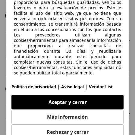
proporciona para búsquedas guardadas, vehículos
favoritos o para la evaluación de precios. Esto le
facilita el uso del sitio web, ya que no tiene que
Estado del vehículo
volver a introducirla en visitas posteriores. Con su
consentimiento, se transmitirá información basada
Toyota Yaris Cross ocasión
Toyota Yaris Cross demostración
en el uso a los concesionarios con los que contacte.
Los proveedores utilizan algunas
Toyota Yaris Cross KM0
Toyota Yaris Cross nuevo
cookies/herramientas para almacenar la información
que proporciona al realizar consultas de
financiación durante 30 días y reutilizarla
automáticamente durante este periodo para
Tipos de combustible
completar nuevas consultas. Sin el uso de dichas
cookies/herramientas, estas funciones ampliadas no
Toyota Yaris Cross electro/gasolina
Toyota Yaris Cross gasolina
se pueden utilizar total o parcialmente.
|
|
Política de privacidad
Aviso legal
Vendor List
Color de la carrocería
Toyota Yaris Cross blanco
Toyota Yaris Cross gris
Aceptar y cerrar
Toyota Yaris Cross rojo
Toyota Yaris Cross negro
Más información
Toyota Yaris Cross verde
Toyota Yaris Cross amarillo
Rechazar y cerrar