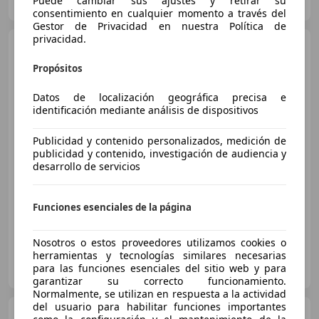
Puede cambiar sus ajustes y retirar su
ES-28022 MADRID
Guar
consentimiento en cualquier momento a través del
Gestor de Privacidad en nuestra Política de
privacidad.
Toyota C-HR
180H Advance
Propósitos
Datos de localización geográfica precisa e
€ 24.400
identificación mediante análisis de dispositivos
Precio
justo
Publicidad y contenido personalizados, medición de
publicidad y contenido, investigación de audiencia y
12/2021
80.091 km
Electro/Gasolina
desarrollo de servicios
135 kW (184 CV)
Garantia, Faros antiniebla, Airbags laterales, ABS
Funciones esenciales de la página
Nosotros o estos proveedores utilizamos cookies o
herramientas y tecnologías similares necesarias
TOYOTA NIMO GORDILLO
para las funciones esenciales del sitio web y para
ES-41007 SEVILLA
Guar
garantizar su correcto funcionamiento.
Normalmente, se utilizan en respuesta a la actividad
del usuario para habilitar funciones importantes
Toyota C-HR
125H Advance