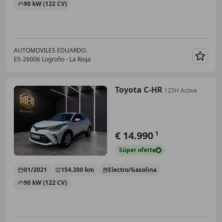
90 kW (122 CV)
AUTOMOVILES EDUARDO.
ES-26006 Logroño - La Rioja
Guar
Toyota C-HR
125H Active
€ 14.990
1
Súper
oferta
01/2021
154.300 km
Electro/Gasolina
90 kW (122 CV)