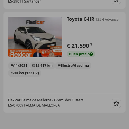
ES-39011 Santander
Guar
Toyota C-HR
125H Advance
€ 21.590
1
Buen
precio
11/2021
15.417 km
Electro/Gasolina
90 kW (122 CV)
Flexicar Palma de Mallorca - Gremi des Fusters
ES-07009 PALMA DE MALLORCA
Guar