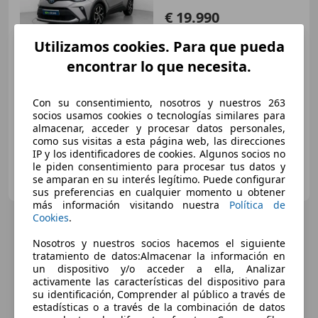
€ 19.990
Precio
justo
Utilizamos cookies. Para que pueda
encontrar lo que necesita.
11/2021
72.827 km
Electro/Gasolina
72 kW (98 CV)
Con su consentimiento, nosotros y nuestros 263
¡STOCK FUERA! Hasta -45% dto sobre financiación!
socios usamos cookies o tecnologías similares para
almacenar, acceder y procesar datos personales,
como sus visitas a esta página web, las direcciones
IP y los identificadores de cookies. Algunos socios no
le piden consentimiento para procesar tus datos y
CLICARS MADRID
se amparan en su interés legítimo. Puede configurar
ES-28021 MADRID
Guar
sus preferencias en cualquier momento u obtener
más información visitando nuestra
Política de
Cookies
.
Nosotros y nuestros socios hacemos el siguiente
tratamiento de datos:Almacenar la información en
un dispositivo y/o acceder a ella, Analizar
activamente las características del dispositivo para
su identificación, Comprender al público a través de
estadísticas o a través de la combinación de datos