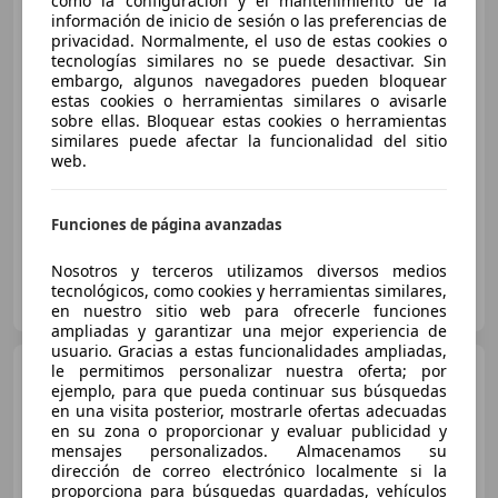
como la configuración y el mantenimiento de la
información de inicio de sesión o las preferencias de
privacidad. Normalmente, el uso de estas cookies o
tecnologías similares no se puede desactivar. Sin
€ 21.900
1
embargo, algunos navegadores pueden bloquear
estas cookies o herramientas similares o avisarle
Sin
comparación
sobre ellas. Bloquear estas cookies o herramientas
similares puede afectar la funcionalidad del sitio
07/2021
86.000 km
Electro/Gasolina
web.
90 kW (122 CV)
Funciones de página avanzadas
Nosotros y terceros utilizamos diversos medios
PRIETO AUTOMOVILES
tecnológicos, como cookies y herramientas similares,
ES-13170 MIGUELTURRA
Guar
en nuestro sitio web para ofrecerle funciones
ampliadas y garantizar una mejor experiencia de
usuario. Gracias a estas funcionalidades ampliadas,
Toyota C-HR
le permitimos personalizar nuestra oferta; por
125H Advance
ejemplo, para que pueda continuar sus búsquedas
en una visita posterior, mostrarle ofertas adecuadas
en su zona o proporcionar y evaluar publicidad y
mensajes personalizados. Almacenamos su
€ 21.990
1
dirección de correo electrónico localmente si la
proporciona para búsquedas guardadas, vehículos