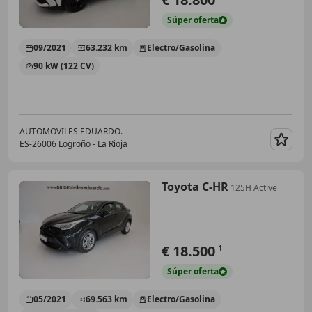
Súper
oferta
09/2021
63.232 km
Electro/Gasolina
90 kW (122 CV)
AUTOMOVILES EDUARDO.
ES-26006 Logroño - La Rioja
Guar
Toyota C-HR
125H Active
€ 18.500
1
Súper
oferta
05/2021
69.563 km
Electro/Gasolina