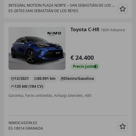
INTEGRAL MOTION PLAZA NORTE – SAN SEBASTIÁN DE LOS REYES
ES-28703 SAN SEBASTIÁN DE LOS REYES
Guar
Toyota C-HR
180H Advance
€ 24.400
Precio
justo
12/2021
80.091 km
Electro/Gasolina
135 kW (184 CV)
Garantia, Faros antiniebla, Airbags laterales, ABS
NIMOCASION.ES
ES-18014 GRANADA
Guar