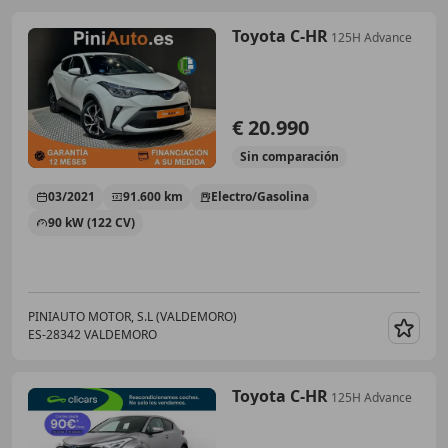
Toyota C-HR
125H Advance
€ 20.990
Sin
comparación
03/2021
91.600 km
Electro/Gasolina
90 kW (122 CV)
PINIAUTO MOTOR, S.L (VALDEMORO)
ES-28342 VALDEMORO
Guar
Toyota C-HR
125H Advance