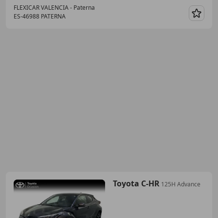
FLEXICAR VALENCIA - Paterna
ES-46988 PATERNA
Guar
Toyota C-HR
125H Advance