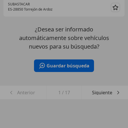
SUBASTACAR
ES-28850 Torrejón de Ardoz
Guar
¿Desea ser informado
automáticamente sobre vehículos
nuevos para su búsqueda?
Guardar búsqueda
Anterior
1
/
17
Siguiente