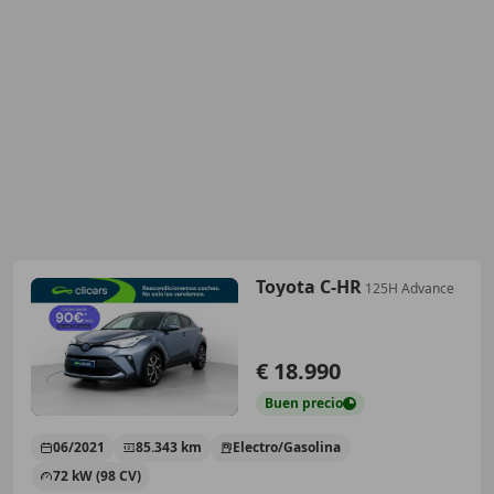
Toyota C-HR
125H Advance
€ 18.990
Buen
precio
06/2021
85.343 km
Electro/Gasolina
72 kW (98 CV)