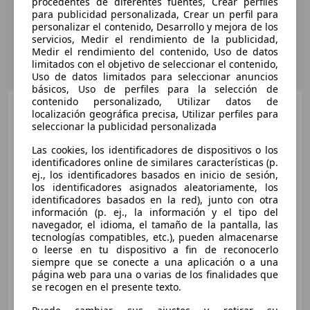
procedentes de diferentes fuentes, Crear perfiles
para publicidad personalizada, Crear un perfil para
personalizar el contenido, Desarrollo y mejora de los
servicios, Medir el rendimiento de la publicidad,
Medir el rendimiento del contenido, Uso de datos
limitados con el objetivo de seleccionar el contenido,
Uso de datos limitados para seleccionar anuncios
básicos, Uso de perfiles para la selección de
contenido personalizado, Utilizar datos de
Toyota C-HR
Hybrid Advance
localización geográfica precisa, Utilizar perfiles para
seleccionar la publicidad personalizada
Las cookies, los identificadores de dispositivos o los
identificadores online de similares características (p.
€ 19.900
ej., los identificadores basados en inicio de sesión,
los identificadores asignados aleatoriamente, los
Buen
precio
identificadores basados en la red), junto con otra
información (p. ej., la información y el tipo del
10/2021
63.500 km
Electro/Gasolina
navegador, el idioma, el tamaño de la pantalla, las
90 kW (122 CV)
tecnologías compatibles, etc.), pueden almacenarse
o leerse en tu dispositivo a fin de reconocerlo
siempre que se conecte a una aplicación o a una
página web para una o varias de los finalidades que
se recogen en el presente texto.
COCHES SEGUNDA MANO MADRID