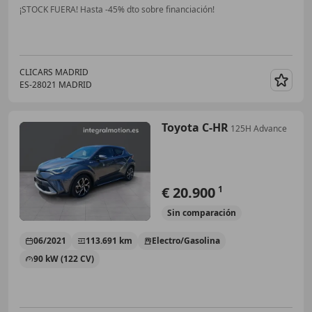
¡STOCK FUERA! Hasta -45% dto sobre financiación!
CLICARS MADRID
ES-28021 MADRID
Guar
Toyota C-HR
125H Advance
€ 20.900
1
Sin
comparación
06/2021
113.691 km
Electro/Gasolina
90 kW (122 CV)