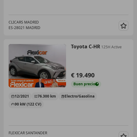
CLICARS MADRID
ES-28021 MADRID
Guar
Toyota C-HR
125H Active
€ 19.490
Buen
precio
12/2021
76.300 km
Electro/Gasolina
90 kW (122 CV)
FLEXICAR SANTANDER