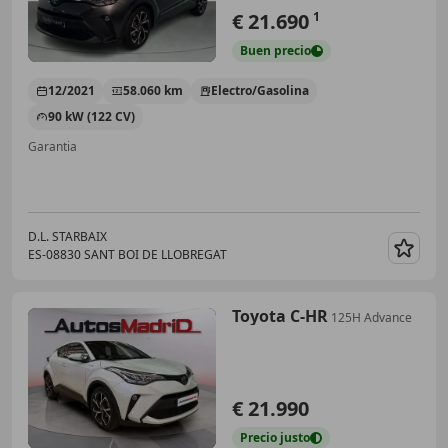
€ 21.690
1
Buen
precio
12/2021
58.060 km
Electro/Gasolina
90 kW (122 CV)
Garantia
D.L. STARBAIX
ES-08830 SANT BOI DE LLOBREGAT
Guar
Toyota C-HR
125H Advance
€ 21.990
Precio
justo