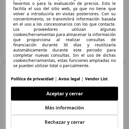
Precio
justo
favoritos o para la evaluación de precios. Esto le
facilita el uso del sitio web, ya que no tiene que
volver a introducirla en visitas posteriores. Con su
10/2021
56.910 km
Electro/Gasolina
consentimiento, se transmitirá información basada
90 kW (122 CV)
en el uso a los concesionarios con los que contacte.
Los proveedores utilizan algunas
cookies/herramientas para almacenar la información
que proporciona al realizar consultas de
financiación durante 30 días y reutilizarla
STELLANTIS & YOU ALMERÍA
automáticamente durante este periodo para
ES-04009 ALMERIA
Guar
completar nuevas consultas. Sin el uso de dichas
cookies/herramientas, estas funciones ampliadas no
se pueden utilizar total o parcialmente.
Toyota C-HR
125H Advance
|
|
Política de privacidad
Aviso legal
Vendor List
Aceptar y cerrar
€ 23.220
Sin
comparación
Más información
09/2021
57.850 km
Electro/Gasolina
Rechazar y cerrar
90 kW (122 CV)