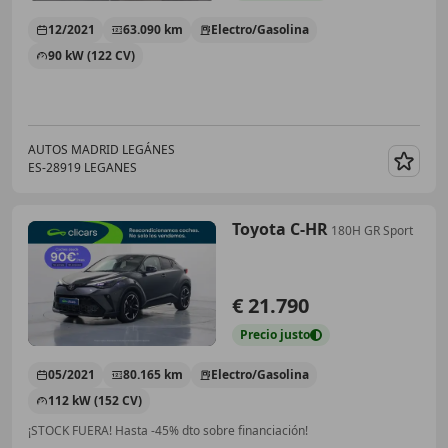
12/2021
63.090 km
Electro/Gasolina
90 kW (122 CV)
AUTOS MADRID LEGÁNES
ES-28919 LEGANES
Guar
Toyota C-HR
180H GR Sport
€ 21.790
Precio
justo
05/2021
80.165 km
Electro/Gasolina
112 kW (152 CV)
¡STOCK FUERA! Hasta -45% dto sobre financiación!