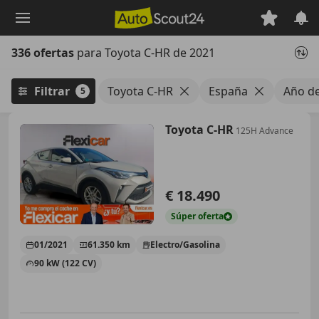
Saltar
al
contenido
336 ofertas
para Toyota C-HR de 2021
principal
Filtrar
Toyota C-HR
España
Año d
5
Toyota C-HR
125H Advance
€ 18.490
Súper
oferta
01/2021
61.350 km
Electro/Gasolina
90 kW (122 CV)