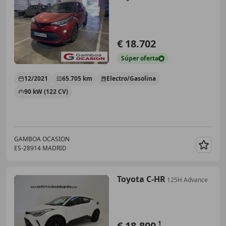
€ 18.702
Súper
oferta
12/2021
65.705 km
Electro/Gasolina
90 kW (122 CV)
GAMBOA OCASION
ES-28914 MADRID
Guar
Toyota C-HR
125H Advance
€ 18.800
1