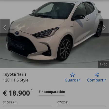
1
/
20
Toyota Yaris
120H 1.5 Style
Guardar
Compartir
Anterior
Sigu
€ 18.900
Sin comparación
34.589 km
07/2021