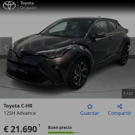
1
/
21
Toyota C-HR
125H Advance
Guardar
Compartir
Anterior
Sigu
€ 21.690
Buen precio