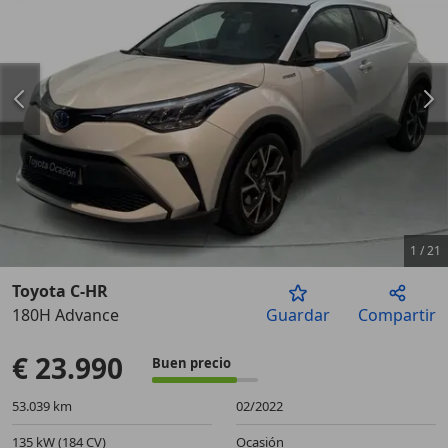
1
/
21
Toyota C-HR
180H Advance
Guardar
Compartir
Anterior
Sigu
€ 23.990
Buen precio
53.039 km
02/2022
135 kW (184 CV)
Ocasión