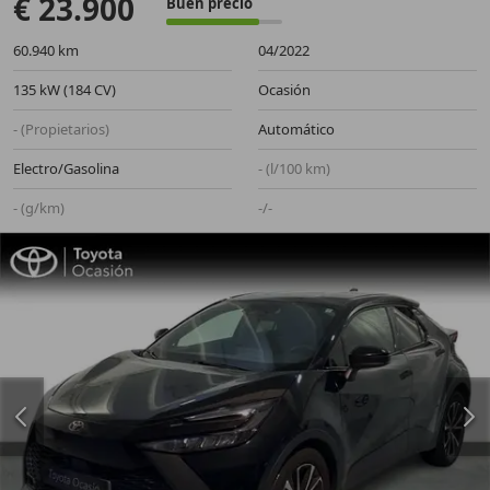
€ 23.900
Buen precio
60.940 km
04/2022
135 kW (184 CV)
Ocasión
- (Propietarios)
Automático
Electro/Gasolina
- (l/100 km)
- (g/km)
-/-