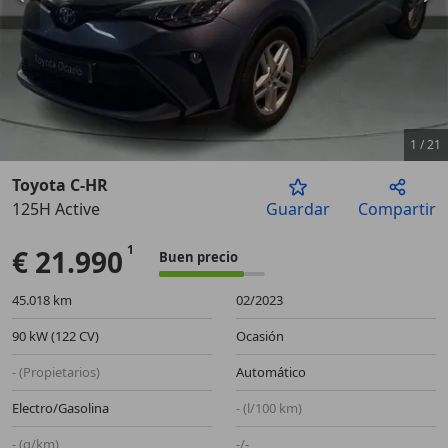
1
/
21
Toyota C-HR
125H Active
Guardar
Compartir
Anterior
Sigu
€ 21.990
Buen precio
45.018 km
02/2023
90 kW (122 CV)
Ocasión
- (Propietarios)
Automático
Electro/Gasolina
- (l/100 km)
- (g/km)
-/-