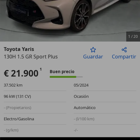
1
/
20
Toyota Yaris
130H 1.5 GR Sport Plus
Guardar
Compartir
Anterior
Sigu
€ 21.900
Buen precio
37.502 km
05/2024
96 kW (131 CV)
Ocasión
- (Propietarios)
Automático
Electro/Gasolina
- (l/100 km)
- (g/km)
-/-