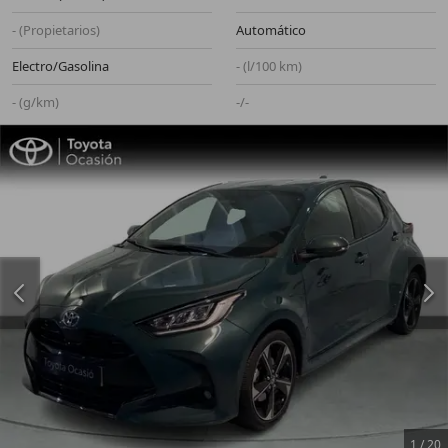
- (Propietarios)
Automático
Electro/Gasolina
- (l/100 km)
- (g/km)
-/-
1
/
20