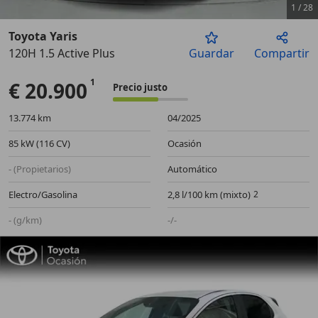
1
/
28
Toyota Yaris
120H 1.5 Active Plus
Guardar
Compartir
Anterior
Sigu
€ 20.900
Precio justo
13.774 km
04/2025
85 kW (116 CV)
Ocasión
- (Propietarios)
Automático
Electro/Gasolina
2,8 l/100 km (mixto)
- (g/km)
-/-