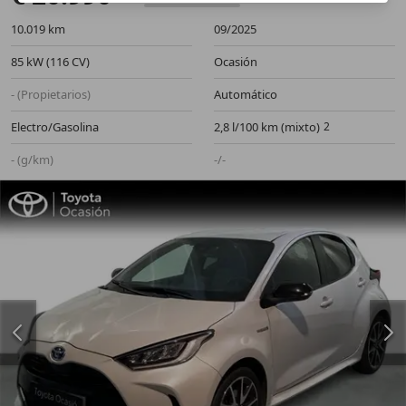
10.019 km
09/2025
85 kW (116 CV)
Ocasión
- (Propietarios)
Automático
Electro/Gasolina
2,8 l/100 km (mixto)
- (g/km)
-/-