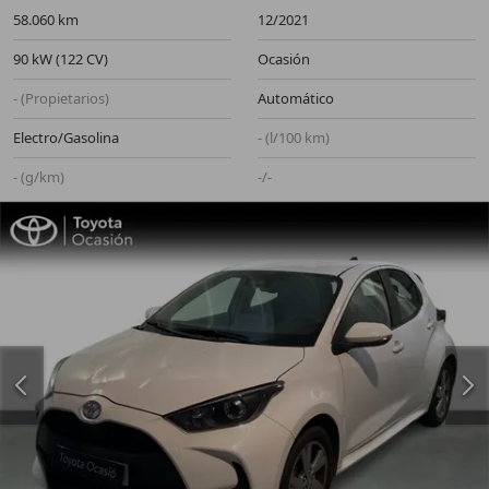
58.060 km
12/2021
90 kW (122 CV)
Ocasión
- (Propietarios)
Automático
Electro/Gasolina
- (l/100 km)
- (g/km)
-/-