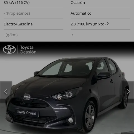
85 kW (116 CV)
Ocasión
- (Propietarios)
Automático
Electro/Gasolina
2,8 l/100 km (mixto)
- (g/km)
-/-