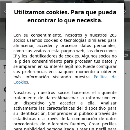
Utilizamos cookies. Para que pueda
encontrar lo que necesita.
Con su consentimiento, nosotros y nuestros 263
socios usamos cookies o tecnologías similares para
almacenar, acceder y procesar datos personales,
como sus visitas a esta página web, las direcciones
1
/
20
IP y los identificadores de cookies. Algunos socios no
le piden consentimiento para procesar tus datos y
se amparan en su interés legítimo. Puede configurar
Toyota Yaris
sus preferencias en cualquier momento u obtener
120H 1.5 Active Plus
Guardar
Compartir
Anterior
Sigu
más información visitando nuestra
Política de
Cookies
.
€ 20.990
Precio justo
Nosotros y nuestros socios hacemos el siguiente
tratamiento de datos:Almacenar la información en
8.680 km
09/2025
un dispositivo y/o acceder a ella, Analizar
activamente las características del dispositivo para
85 kW (116 CV)
Ocasión
su identificación, Comprender al público a través de
estadísticas o a través de la combinación de datos
- (Propietarios)
Automático
procedentes de diferentes fuentes, Crear perfiles
para publicidad personalizada, Crear un perfil para