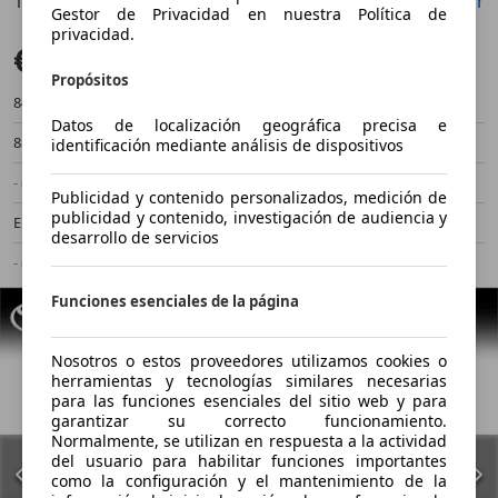
120H 1.5 Style
Guardar
Compartir
Anterior
Sigu
Gestor de Privacidad en nuestra Política de
privacidad.
€ 17.900
Sin comparación
Propósitos
84.591 km
02/2021
Datos de localización geográfica precisa e
85 kW (116 CV)
Ocasión
identificación mediante análisis de dispositivos
- (Propietarios)
Automático
Publicidad y contenido personalizados, medición de
publicidad y contenido, investigación de audiencia y
Electro/Gasolina
2,8 l/100 km (mixto)
desarrollo de servicios
- (g/km)
-/-
Funciones esenciales de la página
Nosotros o estos proveedores utilizamos cookies o
herramientas y tecnologías similares necesarias
para las funciones esenciales del sitio web y para
garantizar su correcto funcionamiento.
Normalmente, se utilizan en respuesta a la actividad
del usuario para habilitar funciones importantes
como la configuración y el mantenimiento de la