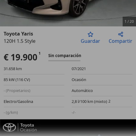
1
/
20
Toyota Yaris
120H 1.5 Style
Guardar
Compartir
Anterior
Sigu
€ 19.900
Sin comparación
31.658 km
07/2021
85 kW (116 CV)
Ocasión
- (Propietarios)
Automático
Electro/Gasolina
2,8 l/100 km (mixto)
- (g/km)
-/-