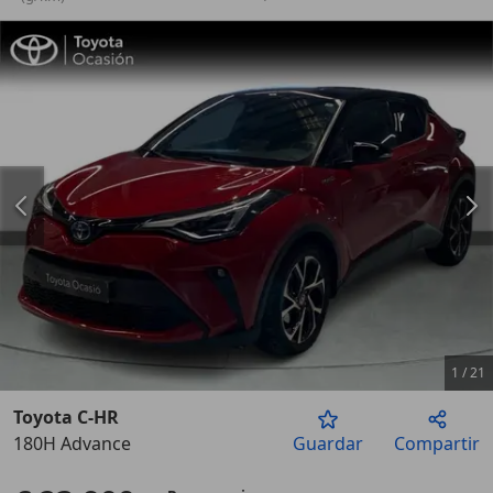
1
/
21
Toyota C-HR
180H Advance
Guardar
Compartir
Anterior
Sigu