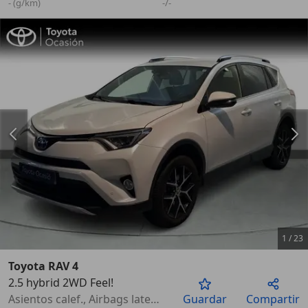
- (g/km)
-/-
1
/
23
Toyota RAV 4
2.5 hybrid 2WD Feel!
Anterior
Sigu
Asientos calef., Airbags laterales, Sensor de lluvia, Faros antiniebla, Airbag del conductor, Cierre centralizado, Climatizador
Guardar
Compartir