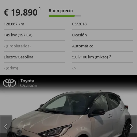
€ 19.890
Buen precio
128.667 km
05/2018
145 kW (197 CV)
Ocasión
- (Propietarios)
Automático
Electro/Gasolina
5,0 l/100 km (mixto)
- (g/km)
-/-