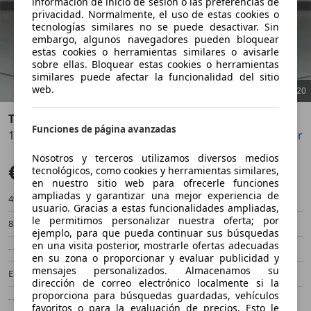
información de inicio de sesión o las preferencias de
privacidad. Normalmente, el uso de estas cookies o
tecnologías similares no se puede desactivar. Sin
embargo, algunos navegadores pueden bloquear
estas cookies o herramientas similares o avisarle
sobre ellas. Bloquear estas cookies o herramientas
similares puede afectar la funcionalidad del sitio
web.
1
/
20
Toyota Yaris
Funciones de página avanzadas
120H 1.5 Style
Guardar
Compartir
Anterior
Sigu
Nosotros y terceros utilizamos diversos medios
€ 19.490
Sin comparación
tecnológicos, como cookies y herramientas similares,
en nuestro sitio web para ofrecerle funciones
ampliadas y garantizar una mejor experiencia de
49.798 km
08/2022
usuario. Gracias a estas funcionalidades ampliadas,
le permitimos personalizar nuestra oferta; por
85 kW (116 CV)
Ocasión
ejemplo, para que pueda continuar sus búsquedas
en una visita posterior, mostrarle ofertas adecuadas
- (Propietarios)
Automático
en su zona o proporcionar y evaluar publicidad y
mensajes personalizados. Almacenamos su
Electro/Gasolina
2,8 l/100 km (mixto)
dirección de correo electrónico localmente si la
proporciona para búsquedas guardadas, vehículos
- (g/km)
-/-
favoritos o para la evaluación de precios. Esto le