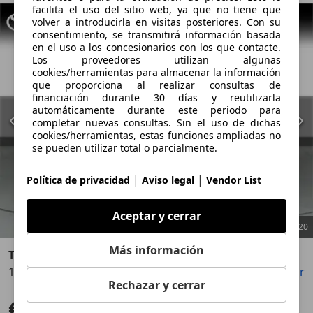
facilita el uso del sitio web, ya que no tiene que
volver a introducirla en visitas posteriores. Con su
consentimiento, se transmitirá información basada
en el uso a los concesionarios con los que contacte.
Los proveedores utilizan algunas
cookies/herramientas para almacenar la información
que proporciona al realizar consultas de
financiación durante 30 días y reutilizarla
automáticamente durante este periodo para
completar nuevas consultas. Sin el uso de dichas
cookies/herramientas, estas funciones ampliadas no
se pueden utilizar total o parcialmente.
|
|
Política de privacidad
Aviso legal
Vendor List
Aceptar y cerrar
1
/
20
Más información
Toyota Yaris
120H 1.5 Active Plus
Guardar
Compartir
Anterior
Sigu
Rechazar y cerrar
€ 20.990
Sin comparación