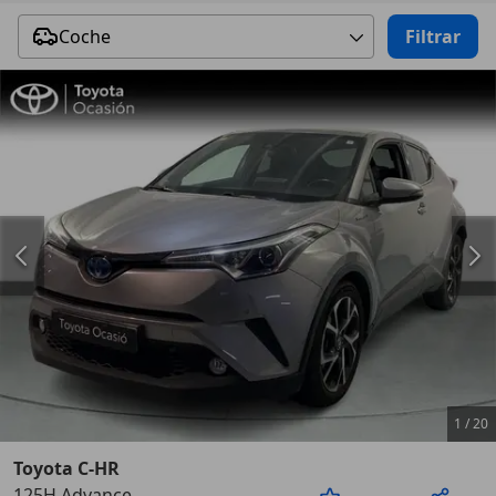
Coche
Filtrar
1
/
20
Toyota C-HR
125H Advance