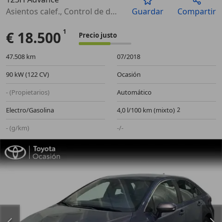
Anterior
Sigu
Asientos calef., Control de distancia, Llantas de aleación, ABS, Faros antiniebla, Control de velocidad, Climatizador, Control de tracción
Guardar
Compartir
€ 18.500
Precio justo
47.508 km
07/2018
90 kW (122 CV)
Ocasión
- (Propietarios)
Automático
Electro/Gasolina
4,0 l/100 km (mixto)
- (g/km)
-/-