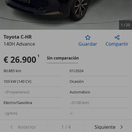
1
/
20
Toyota C-HR
140H Advance
Guardar
Compartir
Anterior
Sigu
€ 26.900
Sin comparación
80.885 km
01/2024
103 kW (140 CV)
Ocasión
- (Propietarios)
Automático
Electro/Gasolina
- (l/100 km)
- (g/km)
-/-
Anterior
1
/
4
Siguiente