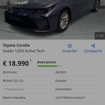
1
/
20
Toyota Corolla
Sedán 125H Active Tech
Guardar
Compartir
Anterior
Sigu
€ 18.990
Buen precio
83.314 km
06/2021
90 kW (122 CV)
Ocasión
- (Propietarios)
Automático
Electro/Gasolina
3,4 l/100 km (mixto)