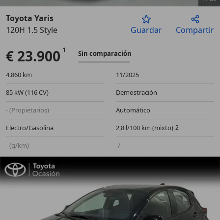
Toyota Yaris
120H 1.5 Style
Guardar
Compartir
Anterior
Sigu
€ 23.900
Sin comparación
4.860 km
11/2025
85 kW (116 CV)
Demostración
- (Propietarios)
Automático
Electro/Gasolina
2,8 l/100 km (mixto)
- (g/km)
-/-