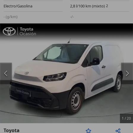
Electro/Gasolina
2,8 l/100 km (mixto)
- (g/km)
-/-
1
/
20
Toyota