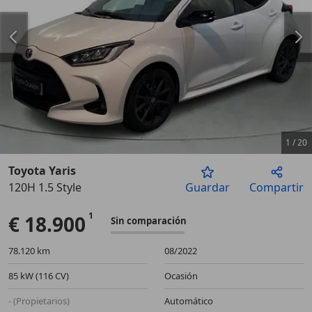
1
/
20
Toyota Yaris
120H 1.5 Style
Guardar
Compartir
Anterior
Sigu
€ 18.900
Sin comparación
78.120 km
08/2022
85 kW (116 CV)
Ocasión
- (Propietarios)
Automático