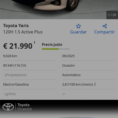
1
/
20
Toyota Yaris
120H 1.5 Active Plus
Guardar
Compartir
Anterior
Sigu
€ 21.990
Precio justo
9.028 km
09/2025
85 kW (116 CV)
Ocasión
- (Propietarios)
Automático
Electro/Gasolina
2,8 l/100 km (mixto)
- (g/km)
-/-