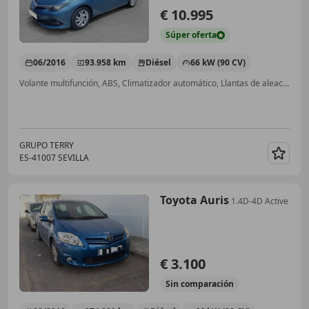
€ 10.995
Súper
oferta
06/2016
93.958 km
Diésel
66 kW (90 CV)
Volante multifunción, ABS, Climatizador automático, Llantas de aleación, Bluetooth, USB, Control de tracción, ESP
GRUPO TERRY
ES-41007 SEVILLA
Guar
Toyota Auris
1.4D-4D Active
€ 3.100
Sin
comparación