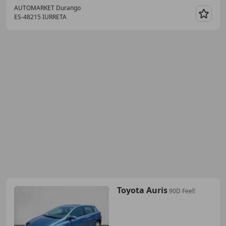
AUTOMARKET Durango
ES-48215 IURRETA
Guar
Toyota Auris
90D Feel!