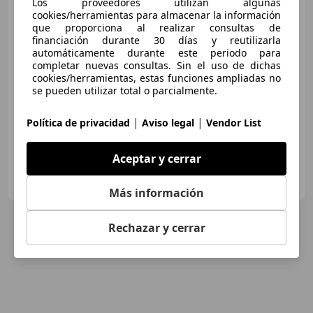
Los proveedores utilizan algunas
ACTIVE TOURING SPORTS
cookies/herramientas para almacenar la información
que proporciona al realizar consultas de
financiación durante 30 días y reutilizarla
automáticamente durante este periodo para
€ 11.490
completar nuevas consultas. Sin el uso de dichas
Sin
comparación
cookies/herramientas, estas funciones ampliadas no
se pueden utilizar total o parcialmente.
09/2017
218.000 km
Diésel
82 kW (111 CV)
|
|
Política de privacidad
Aviso legal
Vendor List
Aceptar y cerrar
Clidrive Group
ES-28006 MADRID
Guar
Más información
Rechazar y cerrar