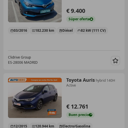
€ 9.400
Súper
oferta
03/2016
182.230 km
Diésel
82 kW (111 CV)
Clidrive Group
ES-28006 MADRID
Guar
Toyota Auris
hybrid 140H
Active
€ 12.761
Buen
precio
12/2015
120.944 km
Electro/Gasolina