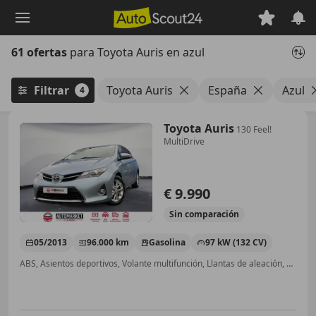
Saltar
al
contenido
61 ofertas
para Toyota Auris en azul
principal
Filtrar
Toyota Auris
España
Azul
4
Toyota Auris
130 Feel!
MultiDrive
€ 9.990
Sin
comparación
05/2013
96.000 km
Gasolina
97 kW (132 CV)
ABS, Asientos deportivos, Volante multifunción, Llantas de aleación, Faros antiniebla, Climatizador automático, Garantia, Airbag acompañante