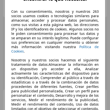
AUTOHERO BARCELONA
ES-08903 SANT ADRIÀ DE BESÒS
Con su consentimiento, nosotros y nuestros 263
Guar
socios usamos cookies o tecnologías similares para
almacenar, acceder y procesar datos personales,
como sus visitas a esta página web, las direcciones
IP y los identificadores de cookies. Algunos socios no
le piden consentimiento para procesar tus datos y
se amparan en su interés legítimo. Puede configurar
sus preferencias en cualquier momento u obtener
más información visitando nuestra
Política de
Cookies
.
Nosotros y nuestros socios hacemos el siguiente
tratamiento de datos:Almacenar la información en
un dispositivo y/o acceder a ella, Analizar
activamente las características del dispositivo para
su identificación, Comprender al público a través de
estadísticas o a través de la combinación de datos
procedentes de diferentes fuentes, Crear perfiles
para publicidad personalizada, Crear un perfil para
Toyota Auris
personalizar el contenido, Desarrollo y mejora de los
hybrid 140H
servicios, Medir el rendimiento de la publicidad,
Active
Medir el rendimiento del contenido, Uso de datos
limitados con el objetivo de seleccionar el contenido,