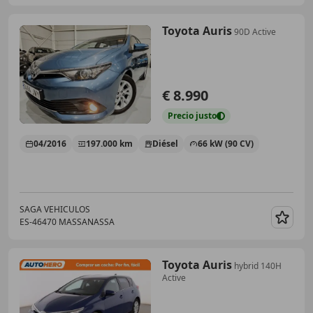
Toyota Auris
90D Active
€ 8.990
Precio
justo
04/2016
197.000 km
Diésel
66 kW (90 CV)
SAGA VEHICULOS
ES-46470 MASSANASSA
Guar
Toyota Auris
hybrid 140H
Active