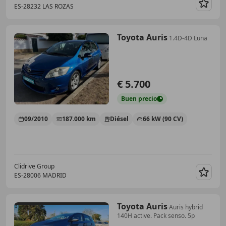
ES-28232 LAS ROZAS
Guar
Toyota Auris
1.4D-4D Luna
€ 5.700
Buen
precio
09/2010
187.000 km
Diésel
66 kW (90 CV)
Clidrive Group
ES-28006 MADRID
Guar
Toyota Auris
Auris hybrid
140H active. Pack senso. 5p