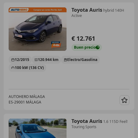
Toyota Auris
hybrid 140H
Active
€ 12.761
Buen
precio
12/2015
120.944 km
Electro/Gasolina
100 kW (136 CV)
AUTOHERO MÁLAGA
ES-29001 MÁLAGA
Guar
Toyota Auris
1.6 115D Feel!
Touring Sports