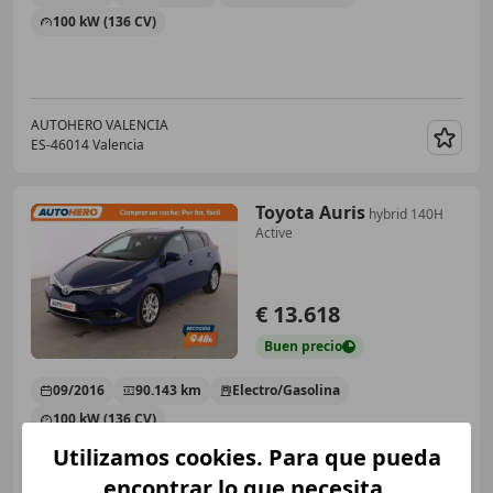
100 kW (136 CV)
AUTOHERO VALENCIA
ES-46014 Valencia
Guar
Toyota Auris
hybrid 140H
Active
€ 13.618
Buen
precio
09/2016
90.143 km
Electro/Gasolina
100 kW (136 CV)
Utilizamos cookies. Para que pueda
encontrar lo que necesita.