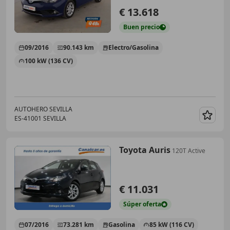
€ 13.618
Buen
precio
09/2016
90.143 km
Electro/Gasolina
100 kW (136 CV)
AUTOHERO SEVILLA
ES-41001 SEVILLA
Guar
Toyota Auris
120T Active
€ 11.031
Súper
oferta
07/2016
73.281 km
Gasolina
85 kW (116 CV)