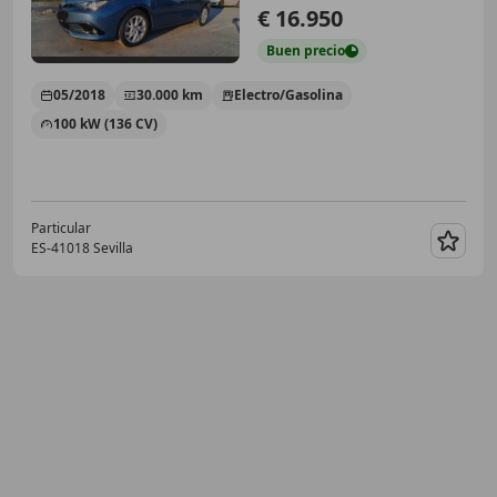
€ 16.950
Buen
precio
05/2018
30.000 km
Electro/Gasolina
100 kW (136 CV)
Particular
ES-41018 Sevilla
Guar