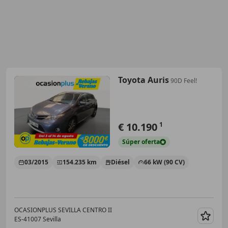
Toyota Auris
90D Feel!
€ 10.190
1
Súper
oferta
03/2015
154.235 km
Diésel
66 kW (90 CV)
OCASIONPLUS SEVILLA CENTRO II
ES-41007 Sevilla
Guar