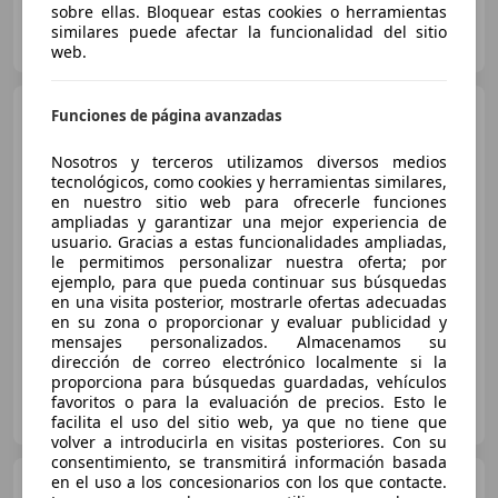
sobre ellas. Bloquear estas cookies o herramientas
AUTOHERO VALENCIA
similares puede afectar la funcionalidad del sitio
ES-46014 Valencia
Guar
web.
Toyota Auris
Auris 90D
Funciones de página avanzadas
Active Active
Nosotros y terceros utilizamos diversos medios
tecnológicos, como cookies y herramientas similares,
en nuestro sitio web para ofrecerle funciones
€ 6.700
ampliadas y garantizar una mejor experiencia de
usuario. Gracias a estas funcionalidades ampliadas,
Sin
comparación
le permitimos personalizar nuestra oferta; por
ejemplo, para que pueda continuar sus búsquedas
06/2014
280.000 km
Diésel
66 kW (90 CV)
en una visita posterior, mostrarle ofertas adecuadas
en su zona o proporcionar y evaluar publicidad y
mensajes personalizados. Almacenamos su
dirección de correo electrónico localmente si la
proporciona para búsquedas guardadas, vehículos
Particular
favoritos o para la evaluación de precios. Esto le
ES-19170 El Casar
Guar
facilita el uso del sitio web, ya que no tiene que
volver a introducirla en visitas posteriores. Con su
consentimiento, se transmitirá información basada
en el uso a los concesionarios con los que contacte.
Toyota Auris
1.6 115D