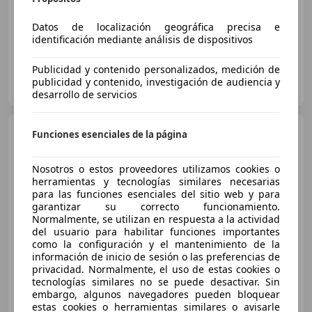
04/2018
75.417 km
Gasolina
85 kW (116 CV)
Datos de localización geográfica precisa e
identificación mediante análisis de dispositivos
Publicidad y contenido personalizados, medición de
HR MOTOR BILBAO
publicidad y contenido, investigación de audiencia y
ES-48960 GALDAKANO
Guar
desarrollo de servicios
Toyota Auris
hybrid 140H
Funciones esenciales de la página
Active
Nosotros o estos proveedores utilizamos cookies o
herramientas y tecnologías similares necesarias
€ 13.618
para las funciones esenciales del sitio web y para
garantizar su correcto funcionamiento.
Buen
precio
Normalmente, se utilizan en respuesta a la actividad
del usuario para habilitar funciones importantes
como la configuración y el mantenimiento de la
09/2016
90.143 km
Electro/Gasolina
información de inicio de sesión o las preferencias de
100 kW (136 CV)
privacidad. Normalmente, el uso de estas cookies o
tecnologías similares no se puede desactivar. Sin
embargo, algunos navegadores pueden bloquear
estas cookies o herramientas similares o avisarle