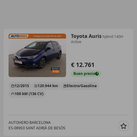
Toyota Auris
hybrid 140H
Active
€ 12.761
Buen
precio
12/2015
120.944 km
Electro/Gasolina
100 kW (136 CV)
AUTOHERO BARCELONA
ES-08903 SANT ADRIÀ DE BESÒS
Guar