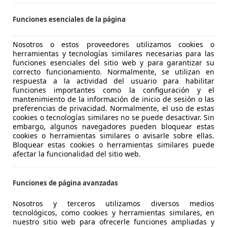
Funciones esenciales de la página
Swift
Hybrid S3
Nosotros o estos proveedores utilizamos cookies o
herramientas y tecnologías similares necesarias para las
€ 19.000
1
funciones esenciales del sitio web y para garantizar su
Sin
compar
correcto funcionamiento. Normalmente, se utilizan en
respuesta a la actividad del usuario para habilitar
funciones importantes como la configuración y el
mantenimiento de la información de inicio de sesión o las
preferencias de privacidad. Normalmente, el uso de estas
cookies o tecnologías similares no se puede desactivar. Sin
embargo, algunos navegadores pueden bloquear estas
cookies o herramientas similares o avisarle sobre ellas.
05/2024
4.200 km
Gaso
Bloquear estas cookies o herramientas similares puede
afectar la funcionalidad del sitio web.
ULIAN AUTOMOTIVE Ocasión
 BURGOS
Funciones de página avanzadas
Nosotros y terceros utilizamos diversos medios
5
Ofertas
para Suzuki Sw
tecnológicos, como cookies y herramientas similares, en
nuestro sitio web para ofrecerle funciones ampliadas y