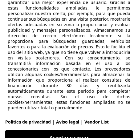
garantizar una mejor experiencia de usuario. Gracias a
¿Desea ser informado automáticamente sobre vehículo
estas funcionalidades ampliadas, le permitimos
personalizar nuestra oferta; por ejemplo, para que pueda
continuar sus búsquedas en una visita posterior, mostrarle
Guardar búsqueda
ofertas adecuadas en su zona o proporcionar y evaluar
publicidad y mensajes personalizados. Almacenamos su
dirección de correo electrónico localmente si la
proporciona para búsquedas guardadas, vehículos
favoritos o para la evaluación de precios. Esto le facilita el
uso del sitio web, ya que no tiene que volver a introducirla
en visitas posteriores. Con su consentimiento, se
transmitirá información basada en el uso a los
concesionarios con los que contacte. Los proveedores
utilizan algunas cookies/herramientas para almacenar la
Explora vehículos simila
información que proporciona al realizar consultas de
financiación durante 30 días y reutilizarla
Diferente de tus criterios de búsqueda, pero posiblemen
automáticamente durante este periodo para completar
nuevas consultas. Sin el uso de dichas
cookies/herramientas, estas funciones ampliadas no se
pueden utilizar total o parcialmente.
ea ser informado automáticamente sobre vehícu
|
|
Política de privacidad
Aviso legal
Vendor List
Guardar búsqueda
Aceptar y cerrar