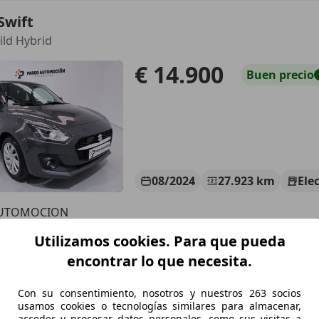
Swift
ild Hybrid
€ 14.900
Buen
precio
08/2024
27.923 km
Ele
AUTOMOCION
 LUGO
Utilizamos cookies. Para que pueda
encontrar lo que necesita.
Swift
Con su consentimiento, nosotros y nuestros 263 socios
Hybrid S2
usamos cookies o tecnologías similares para almacenar,
acceder y procesar datos personales, como sus visitas a