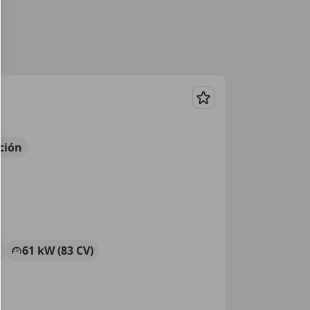
Guardar
ción
61 kW (83 CV)