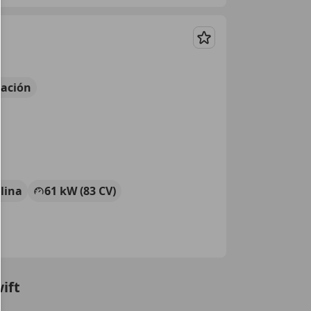
Guardar
ación
lina
61 kW (83 CV)
ift