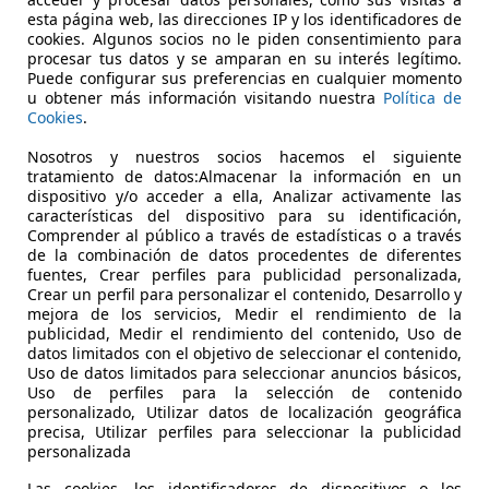
€ 19.110
Sin
compara
esta página web, las direcciones IP y los identificadores de
cookies. Algunos socios no le piden consentimiento para
procesar tus datos y se amparan en su interés legítimo.
Puede configurar sus preferencias en cualquier momento
u obtener más información visitando nuestra
Política de
Cookies
.
Nosotros y nuestros socios hacemos el siguiente
tratamiento de datos:Almacenar la información en un
07/2024
2 km
Gasolina
dispositivo y/o acceder a ella, Analizar activamente las
características del dispositivo para su identificación,
MADRID
Comprender al público a través de estadísticas o a través
de la combinación de datos procedentes de diferentes
 P.I. CIUDAD AUTOMOVIL - MADRID
fuentes, Crear perfiles para publicidad personalizada,
Crear un perfil para personalizar el contenido, Desarrollo y
mejora de los servicios, Medir el rendimiento de la
publicidad, Medir el rendimiento del contenido, Uso de
datos limitados con el objetivo de seleccionar el contenido,
Uso de datos limitados para seleccionar anuncios básicos,
Uso de perfiles para la selección de contenido
personalizado, Utilizar datos de localización geográfica
precisa, Utilizar perfiles para seleccionar la publicidad
personalizada
Las cookies, los identificadores de dispositivos o los