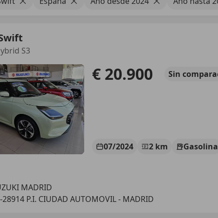
Swift
España
Año desde 2024
Año hasta 2
Swift
Hybrid S3
€ 20.900
Sin
compara
07/2024
2 km
Gasolina
UZUKI MADRID
-28914 P.I. CIUDAD AUTOMOVIL - MADRID