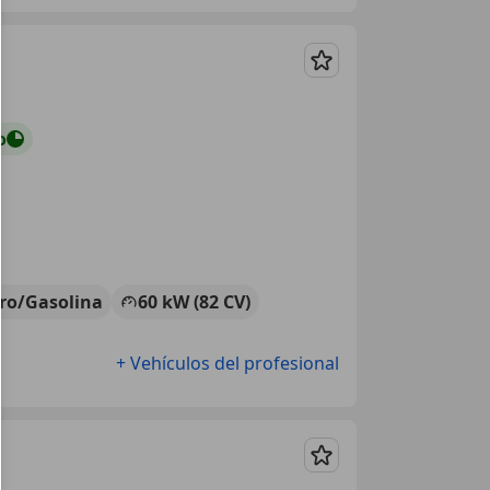
Guardar
o
tro/Gasolina
60 kW (82 CV)
+ Vehículos del profesional
Guardar