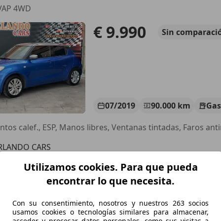
EVAP 4WD
€ 9.990
Sin
comparaci
07/2019
90.000 km
Gas
RLANDO CARS
-46980 PATERNA
Utilizamos cookies. Para que pueda
encontrar lo que necesita.
Swift
Con su consentimiento, nosotros y nuestros 263 socios
ld Hybrid
usamos cookies o tecnologías similares para almacenar,
acceder y procesar datos personales, como sus visitas a