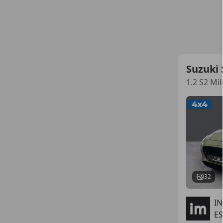
Suzuki 
1.2 S2 Mi
32
I
ES