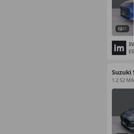
31
I
ES
Suzuki 
1.2 S2 Mi