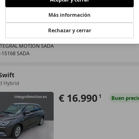
Más información
Rechazar y cerrar
06/2026
5.200 km
Elec
NTEGRAL MOTION SADA
-15168 SADA
Swift
ld Hybrid
€ 16.990
1
Buen
preci