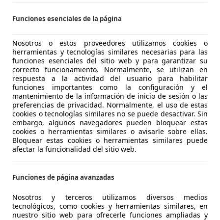
Funciones esenciales de la página
Swift
ld Hybrid
Nosotros o estos proveedores utilizamos cookies o
herramientas y tecnologías similares necesarias para las
€ 16.990
1
funciones esenciales del sitio web y para garantizar su
Buen
preci
correcto funcionamiento. Normalmente, se utilizan en
respuesta a la actividad del usuario para habilitar
funciones importantes como la configuración y el
mantenimiento de la información de inicio de sesión o las
preferencias de privacidad. Normalmente, el uso de estas
cookies o tecnologías similares no se puede desactivar. Sin
embargo, algunos navegadores pueden bloquear estas
cookies o herramientas similares o avisarle sobre ellas.
06/2026
5.800 km
Elec
Bloquear estas cookies o herramientas similares puede
afectar la funcionalidad del sitio web.
NTEGRAL MOTION SADA
-15168 SADA
Funciones de página avanzadas
Nosotros y terceros utilizamos diversos medios
Swift
tecnológicos, como cookies y herramientas similares, en
nuestro sitio web para ofrecerle funciones ampliadas y
ld Hybrid