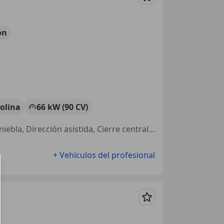
Guardar
ón
olina
66 kW (90 CV)
4WD, Asientos calef., ESP, Manos libres, Ventanas tintadas, Faros antiniebla, Dirección asistida, Cierre centralizado
+ Vehículos del profesional
Guardar