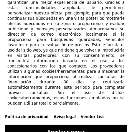
garantizar una mejor experiencia de usuario. Gracias a
estas funcionalidades ampliadas, le permitimos
€ 22.047
1
Sin
compar
personalizar nuestra oferta; por ejemplo, para que pueda
continuar sus búsquedas en una visita posterior, mostrarle
ofertas adecuadas en su zona o proporcionar y evaluar
publicidad y mensajes personalizados. Almacenamos su
dirección de correo electrónico localmente si la
proporciona para búsquedas guardadas, vehículos
favoritos o para la evaluación de precios. Esto le facilita el
uso del sitio web, ya que no tiene que volver a introducirla
en visitas posteriores. Con su consentimiento, se
- (Año)
- km
Electro/Ga
transmitirá información basada en el uso a los
concesionarios con los que contacte. Los proveedores
IPER AUTOMOCIÓN : CONCESIONARIO OFICIAL SUZUKI OU
utilizan algunas cookies/herramientas para almacenar la
-32915 SAN CIBRAO DAS VIÑAS
información que proporciona al realizar consultas de
financiación durante 30 días y reutilizarla
automáticamente durante este periodo para completar
nuevas consultas. Sin el uso de dichas
Swift
cookies/herramientas, estas funciones ampliadas no se
pueden utilizar total o parcialmente.
ld Hybrid
€ 16.990
|
|
1
Política de privacidad
Aviso legal
Vendor List
Buen
preci
Aceptar y cerrar