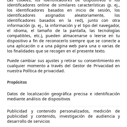
identificadores online de similares características (p. ej.,
los identificadores basados en inicio de sesión, los
identificadores asignados aleatoriamente, los
identificadores basados en la red), junto con otra
información (p. ej., la información y el tipo del navegador,
el idioma, el tamaño de la pantalla, las tecnologías
compatibles, etc.), pueden almacenarse o leerse en tu
Swift
dispositivo a fin de reconocerlo siempre que se conecte a
una aplicación o a una página web para una o varias de
ld Hybrid 4WD
los finalidades que se recogen en el presente texto.
€ 17.900
1
Sin
compar
Puede cambiar sus ajustes y retirar su consentimiento en
cualquier momento a través del Gestor de Privacidad en
nuestra Política de privacidad.
Propósitos
Datos de localización geográfica precisa e identificación
mediante análisis de dispositivos
03/2025
1.742 km
Elec
Publicidad y contenido personalizados, medición de
NTEGRAL MOTION GIJÓN
publicidad y contenido, investigación de audiencia y
desarrollo de servicios
-33211 GIJÓN