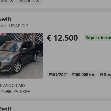
Swift
España
Swift
Hybrid EVAP GLE
€ 12.500
Súper
oferta
01/2021
60.000 km
Gas
RLANDO CARS
-46980 PATERNA
Swift