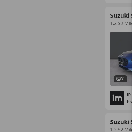
Suzuki 
1.2 S2 Mi
31
I
ES
Suzuki 
1.2 S2 Mi