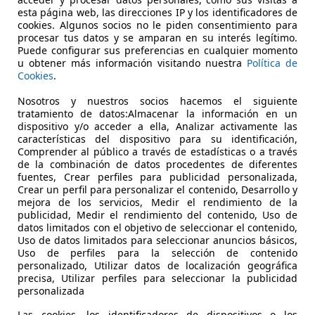
€ 16.900
1
Sin
compar
esta página web, las direcciones IP y los identificadores de
cookies. Algunos socios no le piden consentimiento para
procesar tus datos y se amparan en su interés legítimo.
Puede configurar sus preferencias en cualquier momento
u obtener más información visitando nuestra
Política de
Cookies
.
Nosotros y nuestros socios hacemos el siguiente
tratamiento de datos:Almacenar la información en un
05/2025
4.295 km
Elec
dispositivo y/o acceder a ella, Analizar activamente las
características del dispositivo para su identificación,
NTEGRAL MOTION CIUDAD DEL AUTOMÓVIL
Comprender al público a través de estadísticas o a través
de la combinación de datos procedentes de diferentes
-28914 LEGANES
fuentes, Crear perfiles para publicidad personalizada,
Crear un perfil para personalizar el contenido, Desarrollo y
mejora de los servicios, Medir el rendimiento de la
publicidad, Medir el rendimiento del contenido, Uso de
datos limitados con el objetivo de seleccionar el contenido,
Uso de datos limitados para seleccionar anuncios básicos,
Uso de perfiles para la selección de contenido
personalizado, Utilizar datos de localización geográfica
precisa, Utilizar perfiles para seleccionar la publicidad
personalizada
Las cookies, los identificadores de dispositivos o los