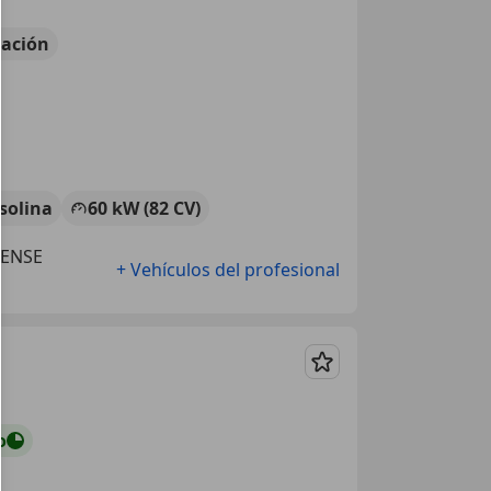
ación
solina
60 kW (82 CV)
RENSE
+ Vehículos del profesional
Guardar
o