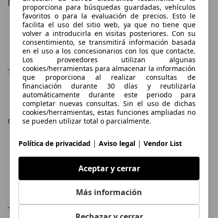
Estado del vehículo
proporciona para búsquedas guardadas, vehículos
favoritos o para la evaluación de precios. Esto le
Skoda Scala ocasión
Skoda Scala nuevo
facilita el uso del sitio web, ya que no tiene que
volver a introducirla en visitas posteriores. Con su
Skoda Scala demostración
Skoda Scala KM0
consentimiento, se transmitirá información basada
en el uso a los concesionarios con los que contacte.
Los proveedores utilizan algunas
cookies/herramientas para almacenar la información
Tipos de combustible
que proporciona al realizar consultas de
financiación durante 30 días y reutilizarla
Skoda Scala gasolina
Skoda Scala diésel
automáticamente durante este periodo para
completar nuevas consultas. Sin el uso de dichas
cookies/herramientas, estas funciones ampliadas no
Color de la carrocería
se pueden utilizar total o parcialmente.
Skoda Scala blanco
Skoda Scala gris
|
|
Política de privacidad
Aviso legal
Vendor List
Skoda Scala azul
Skoda Scala rojo
Aceptar y cerrar
Skoda Scala negro
Skoda Scala plateado
Más información
Transmisión
Rechazar y cerrar