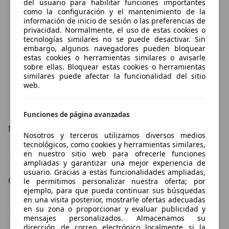
del usuario para habilitar funciones importantes
como la configuración y el mantenimiento de la
información de inicio de sesión o las preferencias de
privacidad. Normalmente, el uso de estas cookies o
tecnologías similares no se puede desactivar. Sin
embargo, algunos navegadores pueden bloquear
estas cookies o herramientas similares o avisarle
sobre ellas. Bloquear estas cookies o herramientas
similares puede afectar la funcionalidad del sitio
IVA deducible
web.
Esta información la proporciona el proveedor del certificado.
Funciones de página avanzadas
Más detalles
Nosotros y terceros utilizamos diversos medios
tecnológicos, como cookies y herramientas similares,
Skoda Scala Especificaciones técnicas
en nuestro sitio web para ofrecerle funciones
ampliadas y garantizar una mejor experiencia de
usuario. Gracias a estas funcionalidades ampliadas,
Carrocería
le permitimos personalizar nuestra oferta; por
ejemplo, para que pueda continuar sus búsquedas
Skoda Scala coche pequeño
Skoda Scala sedán
en una visita posterior, mostrarle ofertas adecuadas
en su zona o proporcionar y evaluar publicidad y
mensajes personalizados. Almacenamos su
dirección de correo electrónico localmente si la