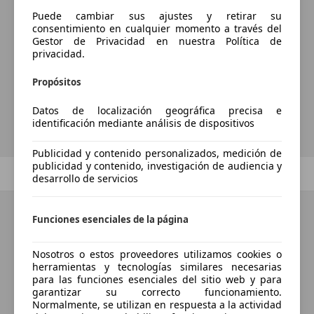
¿Desea ser informado
Puede cambiar sus ajustes y retirar su
consentimiento en cualquier momento a través del
automáticamente sobre vehículos
Gestor de Privacidad en nuestra Política de
privacidad.
nuevos para su búsqueda?
Propósitos
Guardar búsqueda
Datos de localización geográfica precisa e
identificación mediante análisis de dispositivos
Publicidad y contenido personalizados, medición de
publicidad y contenido, investigación de audiencia y
Anterior
1
/
1
Siguiente
desarrollo de servicios
Funciones esenciales de la página
Nosotros o estos proveedores utilizamos cookies o
herramientas y tecnologías similares necesarias
para las funciones esenciales del sitio web y para
garantizar su correcto funcionamiento.
Normalmente, se utilizan en respuesta a la actividad