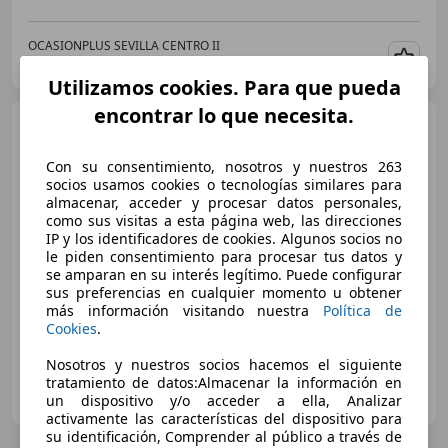
OCASIONPLUS SEVILLA CENTRO II
ES-41007 Sevilla
Guar
Utilizamos cookies. Para que pueda
encontrar lo que necesita.
Skoda Scala
1.5 TSI First
Edition 110kW DSG
Con su consentimiento, nosotros y nuestros 263
socios usamos cookies o tecnologías similares para
almacenar, acceder y procesar datos personales,
€ 13.991
1
como sus visitas a esta página web, las direcciones
IP y los identificadores de cookies. Algunos socios no
Precio
justo
le piden consentimiento para procesar tus datos y
se amparan en su interés legítimo. Puede configurar
08/2019
145.116 km
Gasolina
110 kW (150 CV)
sus preferencias en cualquier momento u obtener
más información visitando nuestra
Política de
Cookies
.
Nosotros y nuestros socios hacemos el siguiente
OCASIONPLUS MOTRIL
tratamiento de datos:Almacenar la información en
ES-18600 Motril
un dispositivo y/o acceder a ella, Analizar
Guar
activamente las características del dispositivo para
su identificación, Comprender al público a través de