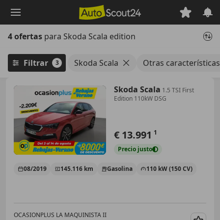
Saltar
al
contenido
4 ofertas
para Skoda Scala edition
principal
Filtrar
Skoda Scala
Otras características
3
Skoda Scala
1.5 TSI First
Edition 110kW DSG
€ 13.991
1
Precio
justo
08/2019
145.116 km
Gasolina
110 kW (150 CV)
OCASIONPLUS LA MAQUINISTA II