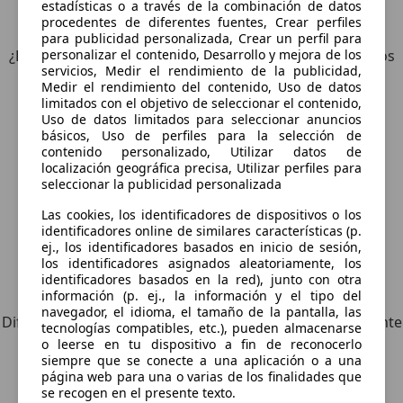
estadísticas o a través de la combinación de datos
4
Ofertas
para Skoda Scala
procedentes de diferentes fuentes, Crear perfiles
para publicidad personalizada, Crear un perfil para
¿Desea ser informado automáticamente sobre vehículos
personalizar el contenido, Desarrollo y mejora de los
servicios, Medir el rendimiento de la publicidad,
nuevos para su búsqueda?
Medir el rendimiento del contenido, Uso de datos
limitados con el objetivo de seleccionar el contenido,
Uso de datos limitados para seleccionar anuncios
Guardar búsqueda
básicos, Uso de perfiles para la selección de
contenido personalizado, Utilizar datos de
localización geográfica precisa, Utilizar perfiles para
seleccionar la publicidad personalizada
Las cookies, los identificadores de dispositivos o los
identificadores online de similares características (p.
ej., los identificadores basados en inicio de sesión,
los identificadores asignados aleatoriamente, los
identificadores basados en la red), junto con otra
Explora vehículos similares
información (p. ej., la información y el tipo del
navegador, el idioma, el tamaño de la pantalla, las
Diferente de tus criterios de búsqueda, pero posiblemente
tecnologías compatibles, etc.), pueden almacenarse
una coincidencia perfecta.
o leerse en tu dispositivo a fin de reconocerlo
siempre que se conecte a una aplicación o a una
página web para una o varias de los finalidades que
se recogen en el presente texto.