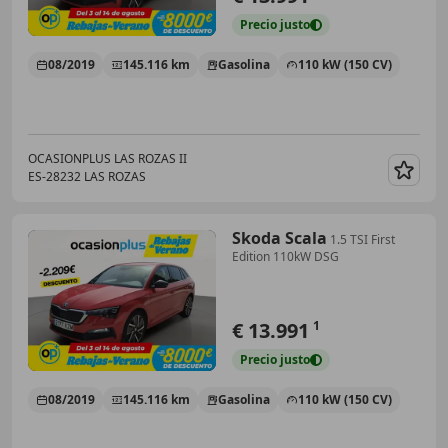
Precio
justo
08/2019
145.116 km
Gasolina
110 kW (150 CV)
OCASIONPLUS LAS ROZAS II
ES-28232 LAS ROZAS
Guar
Skoda Scala
1.5 TSI First
Edition 110kW DSG
€ 13.991
1
Precio
justo
08/2019
145.116 km
Gasolina
110 kW (150 CV)