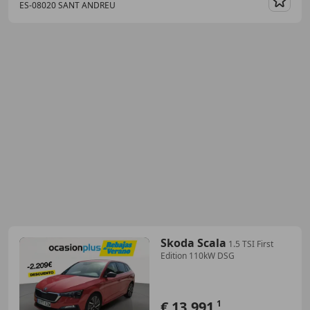
ES-08020 SANT ANDREU
Guar
Skoda Scala
1.5 TSI First
Edition 110kW DSG
€ 13.991
1