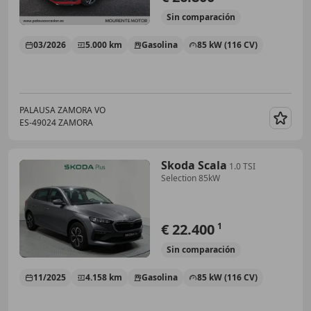
Sin
comparación
03/2026
5.000 km
Gasolina
85 kW (116 CV)
PALAUSA ZAMORA VO
ES-49024 ZAMORA
Guar
Skoda Scala
1.0 TSI
Selection 85kW
€ 22.400
1
Sin
comparación
11/2025
4.158 km
Gasolina
85 kW (116 CV)