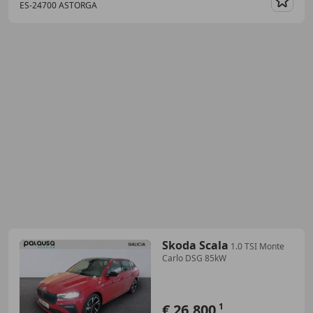
ES-24700 ASTORGA
Guar
Skoda Scala
1.0 TSI Monte
Carlo DSG 85kW
€ 26.800
1