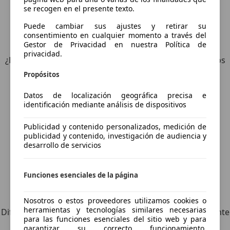
se recogen en el presente texto.
Puede cambiar sus ajustes y retirar su
consentimiento en cualquier momento a través del
6
Ofertas
para Skoda Scala
Gestor de Privacidad en nuestra Política de
privacidad.
¿Desea ser informado automáticamente sobre vehículos
nuevos para su búsqueda?
Propósitos
Datos de localización geográfica precisa e
Guardar búsqueda
identificación mediante análisis de dispositivos
Publicidad y contenido personalizados, medición de
publicidad y contenido, investigación de audiencia y
desarrollo de servicios
Funciones esenciales de la página
Explora vehículos similares
Nosotros o estos proveedores utilizamos cookies o
herramientas y tecnologías similares necesarias
Diferente de tus criterios de búsqueda, pero posiblemente
para las funciones esenciales del sitio web y para
una coincidencia perfecta.
garantizar su correcto funcionamiento.