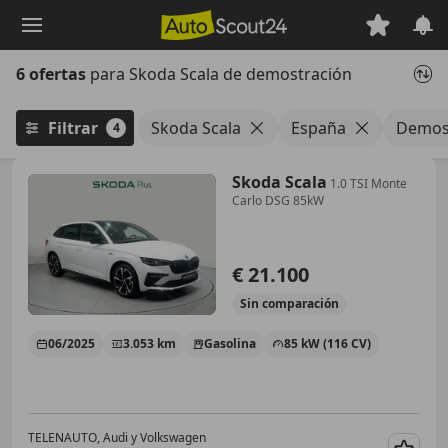
Saltar
al
contenido
6 ofertas
para Skoda Scala de demostración
principal
Filtrar
Skoda Scala
España
Demos
4
Skoda Scala
1.0 TSI Monte
Carlo DSG 85kW
€ 21.100
Sin
comparación
06/2025
3.053 km
Gasolina
85 kW (116 CV)
TELENAUTO, Audi y Volkswagen