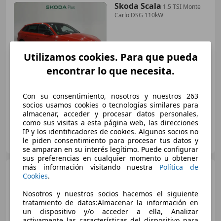
Skoda Scala
1.5 TSI Monte
Carlo DSG 110kW
€ 25.600
1
Utilizamos cookies. Para que pueda
Sin
comparación
encontrar lo que necesita.
10/2025
2.793 km
Gasolina
110 kW (150 CV)
Con su consentimiento, nosotros y nuestros 263
socios usamos cookies o tecnologías similares para
almacenar, acceder y procesar datos personales,
como sus visitas a esta página web, las direcciones
IP y los identificadores de cookies. Algunos socios no
TELENAUTO, Audi y Volkswagen
le piden consentimiento para procesar tus datos y
ES-24700 ASTORGA
Guar
se amparan en su interés legítimo. Puede configurar
sus preferencias en cualquier momento u obtener
más información visitando nuestra
Política de
Skoda Scala
1.0 TSI Monte
Cookies
.
Carlo DSG 85kW
Nosotros y nuestros socios hacemos el siguiente
tratamiento de datos:Almacenar la información en
un dispositivo y/o acceder a ella, Analizar
€ 26.800
1
activamente las características del dispositivo para