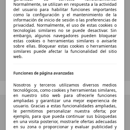
Normalmente, se utilizan en respuesta a la actividad
del usuario para habilitar funciones importantes
como la configuración y el mantenimiento de la
información de inicio de sesión o las preferencias de
¿Desea ser informado
privacidad. Normalmente, el uso de estas cookies o
tecnologías similares no se puede desactivar. Sin
automáticamente sobre vehículos
embargo, algunos navegadores pueden bloquear
nuevos para su búsqueda?
estas cookies o herramientas similares o avisarle
sobre ellas. Bloquear estas cookies o herramientas
similares puede afectar la funcionalidad del sitio
web.
Guardar búsqueda
Funciones de página avanzadas
Nosotros y terceros utilizamos diversos medios
Anterior
1
/
1
Siguiente
tecnológicos, como cookies y herramientas similares,
en nuestro sitio web para ofrecerle funciones
ampliadas y garantizar una mejor experiencia de
usuario. Gracias a estas funcionalidades ampliadas,
le permitimos personalizar nuestra oferta; por
ejemplo, para que pueda continuar sus búsquedas
en una visita posterior, mostrarle ofertas adecuadas
en su zona o proporcionar y evaluar publicidad y