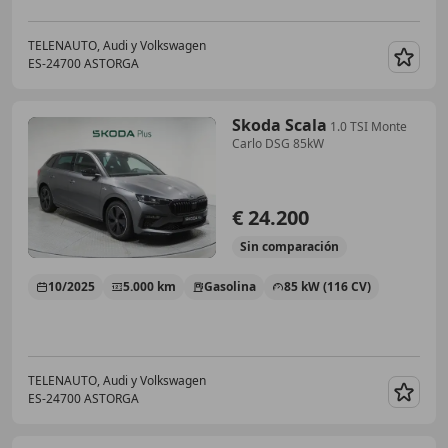
TELENAUTO, Audi y Volkswagen
ES-24700 ASTORGA
Guar
Skoda Scala
1.0 TSI Monte
Carlo DSG 85kW
€ 24.200
Sin
comparación
10/2025
5.000 km
Gasolina
85 kW (116 CV)
TELENAUTO, Audi y Volkswagen
ES-24700 ASTORGA
Guar