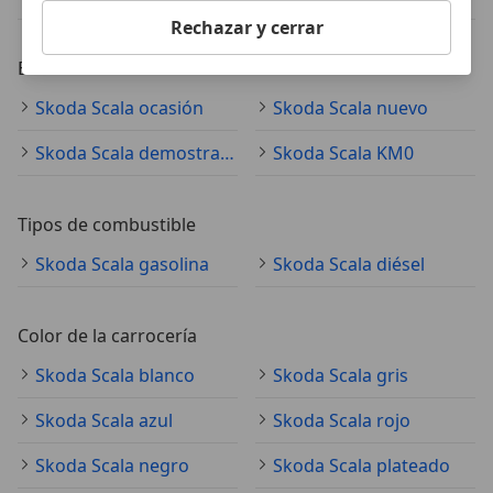
Rechazar y cerrar
Estado del vehículo
Skoda Scala ocasión
Skoda Scala nuevo
Skoda Scala demostración
Skoda Scala KM0
Tipos de combustible
Skoda Scala gasolina
Skoda Scala diésel
Color de la carrocería
Skoda Scala blanco
Skoda Scala gris
Skoda Scala azul
Skoda Scala rojo
Skoda Scala negro
Skoda Scala plateado