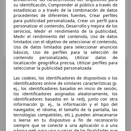
su identificación, Comprender al público a través de
Sin
comparación
estadísticas o a través de la combinación de datos
procedentes de diferentes fuentes, Crear perfiles
03/2026
5.000 km
Gasolina
85 kW (116 CV)
para publicidad personalizada, Crear un perfil para
personalizar el contenido, Desarrollo y mejora de los
servicios, Medir el rendimiento de la publicidad,
Medir el rendimiento del contenido, Uso de datos
limitados con el objetivo de seleccionar el contenido,
PALAUSA ESLAUTO LEON VO
Uso de datos limitados para seleccionar anuncios
ES-24005 LEON
Guar
básicos, Uso de perfiles para la selección de
contenido personalizado, Utilizar datos de
localización geográfica precisa, Utilizar perfiles para
seleccionar la publicidad personalizada
Las cookies, los identificadores de dispositivos o los
identificadores online de similares características (p.
ej., los identificadores basados en inicio de sesión,
los identificadores asignados aleatoriamente, los
identificadores basados en la red), junto con otra
información (p. ej., la información y el tipo del
navegador, el idioma, el tamaño de la pantalla, las
tecnologías compatibles, etc.), pueden almacenarse
o leerse en tu dispositivo a fin de reconocerlo
siempre que se conecte a una aplicación o a una
página web para una o varias de los finalidades que