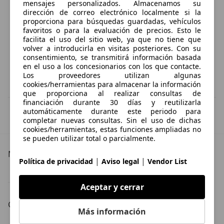
mensajes personalizados. Almacenamos su
dirección de correo electrónico localmente si la
proporciona para búsquedas guardadas, vehículos
favoritos o para la evaluación de precios. Esto le
facilita el uso del sitio web, ya que no tiene que
volver a introducirla en visitas posteriores. Con su
consentimiento, se transmitirá información basada
en el uso a los concesionarios con los que contacte.
Los proveedores utilizan algunas
cookies/herramientas para almacenar la información
que proporciona al realizar consultas de
financiación durante 30 días y reutilizarla
IVA deducible
automáticamente durante este periodo para
Esta información la proporciona el proveedor del certificado.
completar nuevas consultas. Sin el uso de dichas
cookies/herramientas, estas funciones ampliadas no
se pueden utilizar total o parcialmente.
Más detalles
|
|
Política de privacidad
Aviso legal
Vendor List
Skoda Scala Especificaciones técnicas
Aceptar y cerrar
Carrocería
Más información
Skoda Scala coche pequeño
Skoda Scala sedán