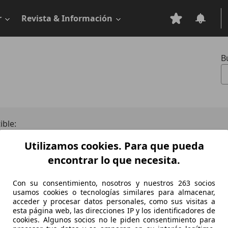
r
Revista & Información
B
0
ble:
na
Diésel
Otros
Utilizamos cookies. Para que pueda
encontrar lo que necesita.
Con su consentimiento, nosotros y nuestros 263 socios
usamos cookies o tecnologías similares para almacenar,
acceder y procesar datos personales, como sus visitas a
esta página web, las direcciones IP y los identificadores de
 1471
Potencia:
70 - 110 KW (95 - 150 PS)
Puertas
cookies. Algunos socios no le piden consentimiento para