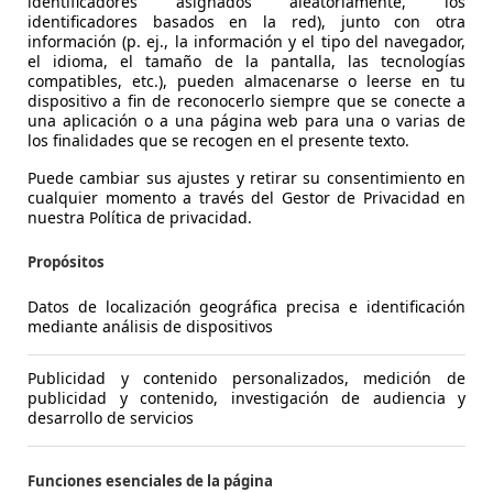
identificadores asignados aleatoriamente, los
85 KW (115 PS)
identificadores basados en la red), junto con otra
información (p. ej., la información y el tipo del navegador,
66 KW (90 PS)
Ø 5.0 l/100km 5.4
Maletero:
467 - 1410 litros
Capaci
SG 85kW
85 KW (115 PS)
el idioma, el tamaño de la pantalla, las tecnologías
remolq
compatibles, etc.), pueden almacenarse o leerse en tu
66 KW (90 PS)
Ø 5.0 l/100km 5.4
dispositivo a fin de reconocerlo siempre que se conecte a
70 KW (95 PS)
Mostrar variantes
una aplicación o a una página web para una o varias de
los finalidades que se recogen en el presente texto.
66 KW (90 PS)
Ø 5.4 m³/100km
85 KW (115 PS)
Puede cambiar sus ajustes y retirar su consentimiento en
cualquier momento a través del Gestor de Privacidad en
sel
66 KW (90 PS)
Ø 5.0 l/100km 5.4
nuestra Política de privacidad.
85kW
85 KW (115 PS)
 1471
Potencia:
85 KW (115 PS)
Puertas
Propósitos
85 KW (115 PS)
70 KW (95 PS)
Ø 5.0 l/100km
Maletero:
467 - 1410 litros
Capaci
Datos de localización geográfica precisa e identificación
9 mostrar más variantes
mediante análisis de dispositivos
remolq
81 KW (110 PS)
Mostrar variantes
Publicidad y contenido personalizados, medición de
publicidad y contenido, investigación de audiencia y
85 KW (116 PS)
Ø 5.0 l/100km
desarrollo de servicios
xactitud de la información.
70 KW (95 PS)
Ø 5.0 l/100km
Com
Funciones esenciales de la página