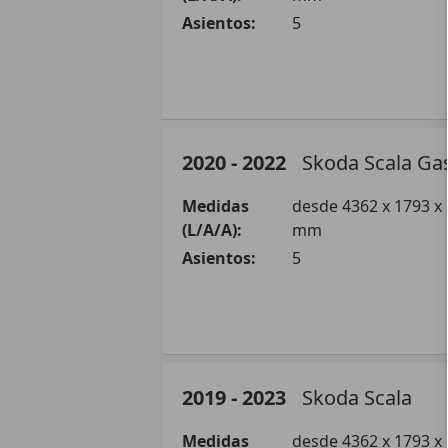
Asientos:
5
Sedán
2020 - 2022
Skoda
Scala Ga
Gasolina
Medidas
desde 4362 x 1793 x
(L/A/A):
mm
Scala 1.0 TSI Design 70kW
Asientos:
5
Scala 1.0 TSI Design 85kW
Scala 1.0 TSI Design DSG 85
Sedán
2019 - 2023
Skoda
Scala
Scala 1.0 TSI Essence 70kW
Otros
Medidas
desde 4362 x 1793 x