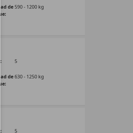
dad de
590 - 1200 kg
ue:
:
5
dad de
630 - 1250 kg
ue:
:
5