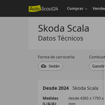
Saltar
al
Comprar
Vende
contenido
principal
Skoda Scala
Datos Técnicos
Forma de carrocería:
Combusti
Sedán
Gasoli
Desde 2024
Skoda
Scala
Medidas
desde 4365 x 1793 x
(L/A/A):
mm