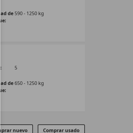
 m³/100km
dad de
590 - 1250 kg
ue:
 m³/100km
 m³/100km
:
5
dad de
650 - 1250 kg
ue:
prar nuevo
Comprar usado