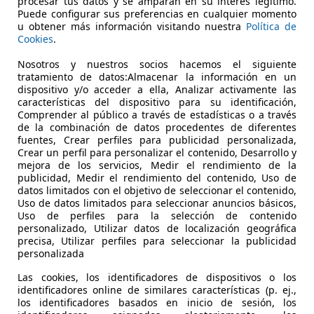
procesar tus datos y se amparan en su interés legítimo.
Puede configurar sus preferencias en cualquier momento
Maletero:
467 - 1410 litros
Capaci
u obtener más información visitando nuestra
Política de
remolq
Cookies
.
Mostrar variantes
Nosotros y nuestros socios hacemos el siguiente
tratamiento de datos:Almacenar la información en un
dispositivo y/o acceder a ella, Analizar activamente las
características del dispositivo para su identificación,
solina/Gas
Comprender al público a través de estadísticas o a través
de la combinación de datos procedentes de diferentes
fuentes, Crear perfiles para publicidad personalizada,
 1471
Potencia:
66 KW (90 PS)
Puertas
Crear un perfil para personalizar el contenido, Desarrollo y
mejora de los servicios, Medir el rendimiento de la
publicidad, Medir el rendimiento del contenido, Uso de
70 KW (95 PS)
Maletero:
467 - 1410 litros
Capaci
datos limitados con el objetivo de seleccionar el contenido,
remolq
Uso de datos limitados para seleccionar anuncios básicos,
85 KW (115 PS)
Uso de perfiles para la selección de contenido
Mostrar variantes
personalizado, Utilizar datos de localización geográfica
precisa, Utilizar perfiles para seleccionar la publicidad
kW
85 KW (115 PS)
personalizada
Las cookies, los identificadores de dispositivos o los
70 KW (95 PS)
identificadores online de similares características (p. ej.,
los identificadores basados en inicio de sesión, los
 1471
Potencia:
70 - 110 KW (95 - 150 PS)
Puertas