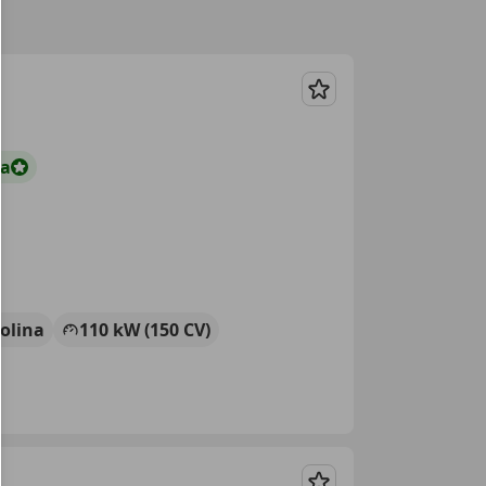
Guardar
ta
olina
110 kW (150 CV)