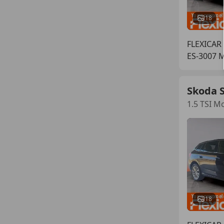
18
FLEXICAR
ES-3007 
Skoda S
1.5 TSI M
18