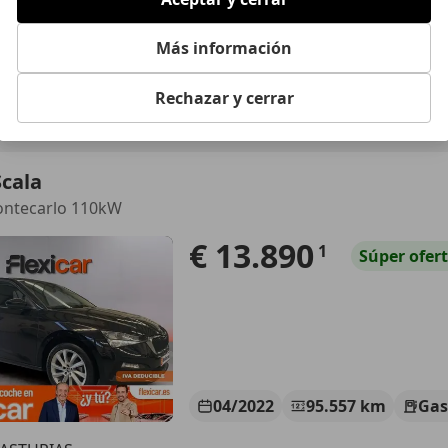
04/2022
95.557 km
Gas
Más información
 MURCIA.
Rechazar y cerrar
MURCIA
cala
ontecarlo 110kW
€ 13.890
1
Súper
ofer
04/2022
95.557 km
Gas