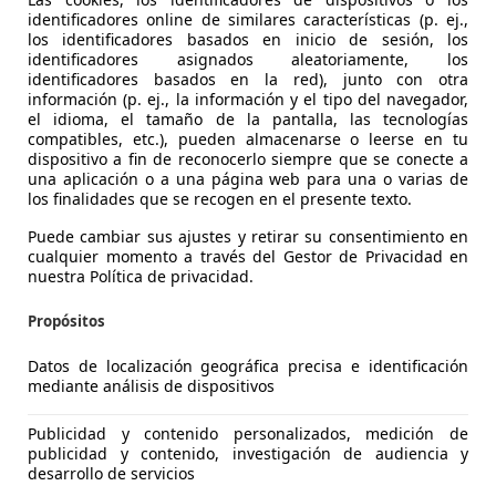
identificadores online de similares características (p. ej.,
los identificadores basados en inicio de sesión, los
identificadores asignados aleatoriamente, los
identificadores basados en la red), junto con otra
cala
información (p. ej., la información y el tipo del navegador,
ontecarlo 110kW
el idioma, el tamaño de la pantalla, las tecnologías
compatibles, etc.), pueden almacenarse o leerse en tu
€ 13.890
dispositivo a fin de reconocerlo siempre que se conecte a
1
Súper
ofer
una aplicación o a una página web para una o varias de
los finalidades que se recogen en el presente texto.
Puede cambiar sus ajustes y retirar su consentimiento en
cualquier momento a través del Gestor de Privacidad en
nuestra Política de privacidad.
Propósitos
04/2022
95.557 km
Gas
Datos de localización geográfica precisa e identificación
 GRUPO BARCELONA.
mediante análisis de dispositivos
L'Hospitalet de Llobregat
Publicidad y contenido personalizados, medición de
publicidad y contenido, investigación de audiencia y
desarrollo de servicios
cala