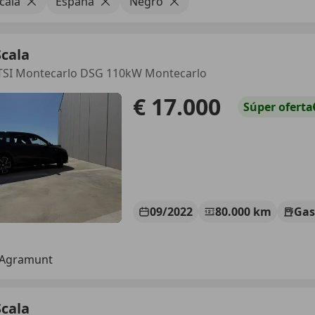
cala
España
Negro
cala
 TSI Montecarlo DSG 110kW Montecarlo
€ 17.000
Súper
oferta
09/2022
80.000 km
Gas
 Agramunt
cala