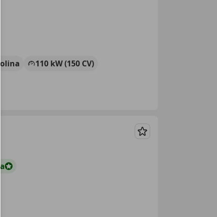
olina
110 kW (150 CV)
Guardar
ta