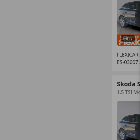
18
FLEXICAR
ES-03007
Skoda S
1.5 TSI M