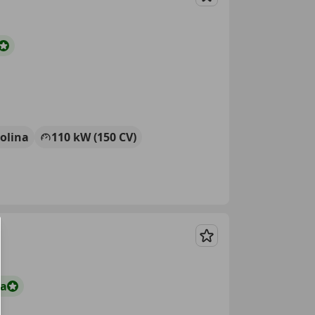
Guardar
olina
110 kW (150 CV)
Guardar
ta