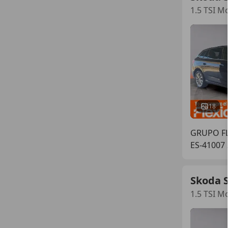
1.5 TSI M
18
GRUPO FL
ES-41007 
Skoda S
1.5 TSI M