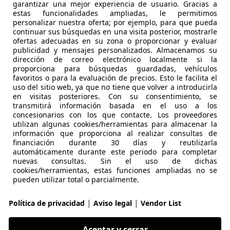
garantizar una mejor experiencia de usuario. Gracias a
estas funcionalidades ampliadas, le permitimos
personalizar nuestra oferta; por ejemplo, para que pueda
continuar sus búsquedas en una visita posterior, mostrarle
ofertas adecuadas en su zona o proporcionar y evaluar
publicidad y mensajes personalizados. Almacenamos su
dirección de correo electrónico localmente si la
04/2022
95.557 km
Gas
proporciona para búsquedas guardadas, vehículos
favoritos o para la evaluación de precios. Esto le facilita el
uso del sitio web, ya que no tiene que volver a introducirla
 ALICANTE.
en visitas posteriores. Con su consentimiento, se
 ALICANTE
transmitirá información basada en el uso a los
concesionarios con los que contacte. Los proveedores
utilizan algunas cookies/herramientas para almacenar la
información que proporciona al realizar consultas de
cala
financiación durante 30 días y reutilizarla
ontecarlo 110kW
automáticamente durante este periodo para completar
nuevas consultas. Sin el uso de dichas
€ 13.890
cookies/herramientas, estas funciones ampliadas no se
1
Súper
ofer
pueden utilizar total o parcialmente.
|
|
Política de privacidad
Aviso legal
Vendor List
Aceptar y cerrar