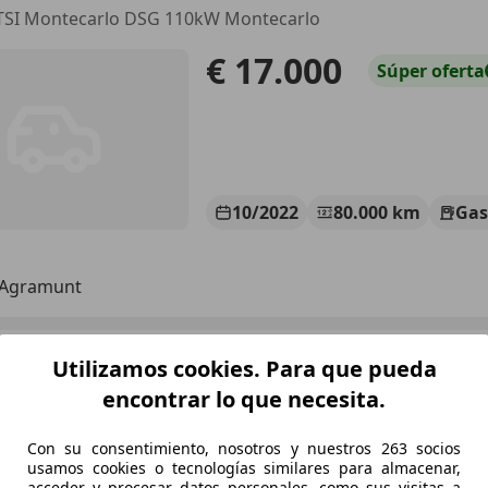
 TSI Montecarlo DSG 110kW Montecarlo
€ 17.000
Súper
oferta
10/2022
80.000 km
Gas
 Agramunt
cala
Utilizamos cookies. Para que pueda
ontecarlo 110kW
encontrar lo que necesita.
€ 13.890
1
Súper
ofer
Con su consentimiento, nosotros y nuestros 263 socios
usamos cookies o tecnologías similares para almacenar,
acceder y procesar datos personales, como sus visitas a