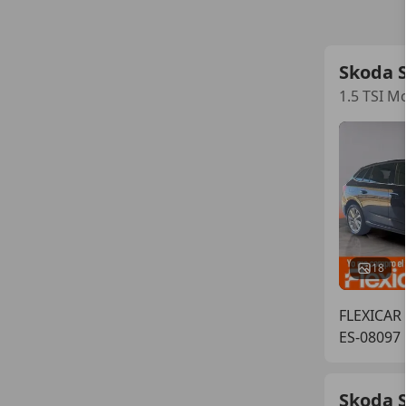
Skoda S
1.5 TSI M
18
FLEXICAR
ES-08097 
Skoda S