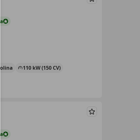
Guardar
ta
olina
110 kW (150 CV)
Guardar
ta