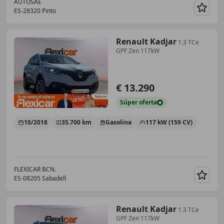
AUTOSAE
ES-28320 Pinto
Guar
Renault Kadjar
1.3 TCe
GPF Zen 117kW
€ 13.290
Súper
oferta
10/2018
35.700 km
Gasolina
117 kW (159 CV)
FLEXICAR BCN.
ES-08205 Sabadell
Guar
Renault Kadjar
1.3 TCe
GPF Zen 117kW