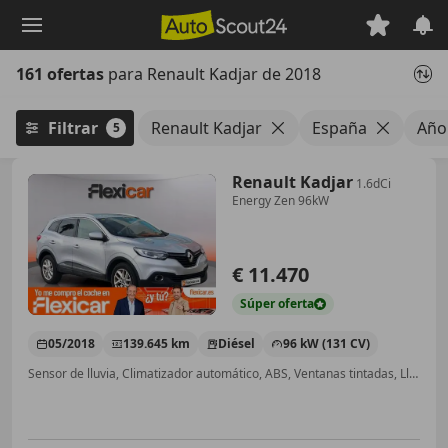
Saltar
al
contenido
161 ofertas
para Renault Kadjar de 2018
principal
Filtrar
Renault Kadjar
España
Año
5
Renault Kadjar
1.6dCi
Energy Zen 96kW
€ 11.470
Súper
oferta
05/2018
139.645 km
Diésel
96 kW (131 CV)
Sensor de lluvia, Climatizador automático, ABS, Ventanas tintadas, Llantas de aleación, Elevalunas eléctrico, Airbag acompañante, Airbags laterales