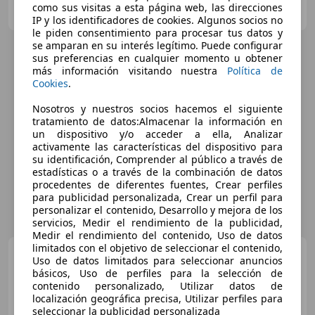
como sus visitas a esta página web, las direcciones
ES-08020 SANT ANDREU
Guar
IP y los identificadores de cookies. Algunos socios no
le piden consentimiento para procesar tus datos y
se amparan en su interés legítimo. Puede configurar
sus preferencias en cualquier momento u obtener
más información visitando nuestra
Política de
Cookies
.
Nosotros y nuestros socios hacemos el siguiente
tratamiento de datos:Almacenar la información en
un dispositivo y/o acceder a ella, Analizar
activamente las características del dispositivo para
su identificación, Comprender al público a través de
estadísticas o a través de la combinación de datos
procedentes de diferentes fuentes, Crear perfiles
para publicidad personalizada, Crear un perfil para
personalizar el contenido, Desarrollo y mejora de los
servicios, Medir el rendimiento de la publicidad,
Medir el rendimiento del contenido, Uso de datos
limitados con el objetivo de seleccionar el contenido,
Renault Kadjar
1.6dCi
Uso de datos limitados para seleccionar anuncios
Energy Tech Road 4x4 96kW
básicos, Uso de perfiles para la selección de
contenido personalizado, Utilizar datos de
€ 9.900
1
localización geográfica precisa, Utilizar perfiles para
seleccionar la publicidad personalizada
Súper
oferta