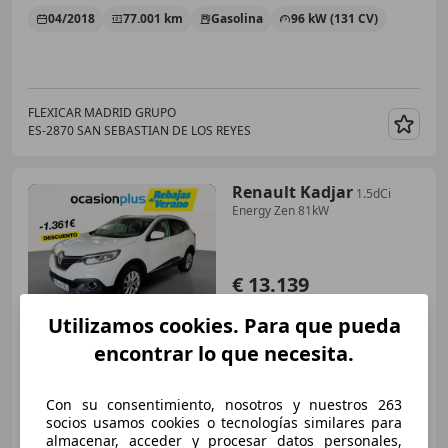
04/2018
77.001 km
Gasolina
96 kW (131 CV)
FLEXICAR MADRID GRUPO
ES-2870 SAN SEBASTIAN DE LOS REYES
Guar
Renault Kadjar
1.5dCi
Energy Zen 81kW
€ 13.139
Buen
precio
Utilizamos cookies. Para que pueda
encontrar lo que necesita.
10/2018
67.475 km
Diésel
81 kW (110 CV)
Con su consentimiento, nosotros y nuestros 263
socios usamos cookies o tecnologías similares para
almacenar, acceder y procesar datos personales,
OCASIONPLUS LA MAQUINISTA II