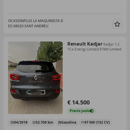
OCASIONPLUS LA MAQUINISTA II
ES-08020 SANT ANDREU
Guar
Renault Kadjar
Kadjar 1.2
TCe Energy Limited 97kW Limited
€ 14.500
Precio
justo
04/2018
52.700 km
Gasolina
97 kW (132 CV)