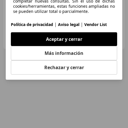
completar nuevas consultas. Sin el uso de dichas
cookies/herramientas, estas funciones ampliadas no
10/2018
35.700 km
Gasolina
117 kW (159 CV)
se pueden utilizar total o parcialmente.
|
|
Política de privacidad
Aviso legal
Vendor List
GRUPO FLEXICAR VALENCIA.
Aceptar y cerrar
ES-46980 PATERNA
Guar
Más información
Rechazar y cerrar