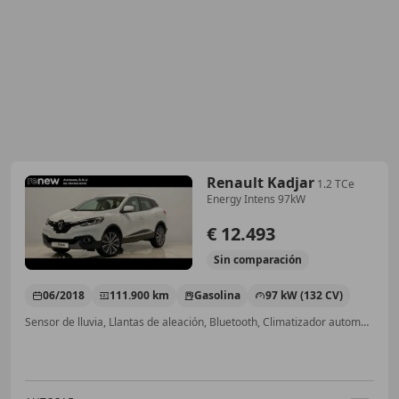
Renault Kadjar
1.2 TCe
Energy Intens 97kW
€ 12.493
Sin
comparación
06/2018
111.900 km
Gasolina
97 kW (132 CV)
Sensor de lluvia, Llantas de aleación, Bluetooth, Climatizador automático, USB, Airbag del conductor, Elevalunas eléctrico, Airbags laterales