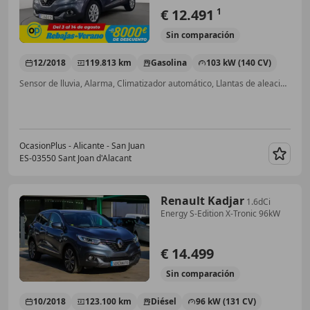
€ 12.491
1
Sin
comparación
12/2018
119.813 km
Gasolina
103 kW (140 CV)
Sensor de lluvia, Alarma, Climatizador automático, Llantas de aleación, Ventanas tintadas, Airbag del conductor, Bluetooth, Airbags laterales
OcasionPlus - Alicante - San Juan
ES-03550 Sant Joan d'Alacant
Guar
Renault Kadjar
1.6dCi
Energy S-Edition X-Tronic 96kW
€ 14.499
Sin
comparación
10/2018
123.100 km
Diésel
96 kW (131 CV)