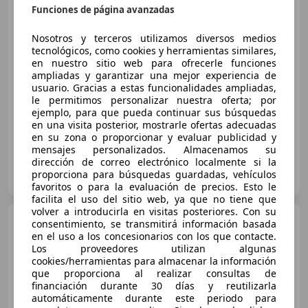
GPF 103kW (131CV) - 18 - 5P
Funciones de página avanzadas
(2018)
Nosotros y terceros utilizamos diversos medios
tecnológicos, como cookies y herramientas similares,
€ 10.990
en nuestro sitio web para ofrecerle funciones
Súper
oferta
ampliadas y garantizar una mejor experiencia de
usuario. Gracias a estas funcionalidades ampliadas,
le permitimos personalizar nuestra oferta; por
04/2018
77.001 km
Gasolina
96 kW (131 CV)
ejemplo, para que pueda continuar sus búsquedas
en una visita posterior, mostrarle ofertas adecuadas
en su zona o proporcionar y evaluar publicidad y
mensajes personalizados. Almacenamos su
dirección de correo electrónico localmente si la
FLEXICAR VALENCIA - QUART DE POBLET
proporciona para búsquedas guardadas, vehículos
ES-46930 Quart de Poblet
Guar
favoritos o para la evaluación de precios. Esto le
facilita el uso del sitio web, ya que no tiene que
volver a introducirla en visitas posteriores. Con su
Renault Kadjar
1.3 TCe
consentimiento, se transmitirá información basada
GPF Zen 117kW
en el uso a los concesionarios con los que contacte.
Los proveedores utilizan algunas
cookies/herramientas para almacenar la información
que proporciona al realizar consultas de
€ 13.290
financiación durante 30 días y reutilizarla
automáticamente durante este periodo para
Súper
oferta