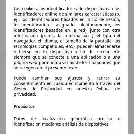
Las cookies, los identificadores de dispositivos o los
03/2018
179.000 km
Diésel
96 kW (131 CV)
identificadores online de similares características (p.
ej., los identificadores basados en inicio de sesión,
los identificadores asignados aleatoriamente, los
identificadores basados en la red), junto con otra
información (p. ej., la información y el tipo del
AUTOSUBASTASDELFIN
navegador, el idioma, el tamaño de la pantalla, las
ES-3400 Villena
Guar
tecnologías compatibles, etc.), pueden almacenarse
o leerse en tu dispositivo a fin de reconocerlo
siempre que se conecte a una aplicación o a una
página web para una o varias de los finalidades que
Renault Kadjar
1.2 TCe
se recogen en el presente texto.
Energy Zen EDC 97kW
Puede cambiar sus ajustes y retirar su
consentimiento en cualquier momento a través del
Gestor de Privacidad en nuestra Política de
€ 12.491
1
privacidad.
Súper
oferta
Propósitos
07/2018
78.461 km
Gasolina
97 kW (132 CV)
Datos de localización geográfica precisa e
identificación mediante análisis de dispositivos