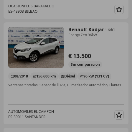
OCASIONPLUS BARAKALDO
ES-48903 BILBAO
Guar
Renault Kadjar
1.6dCi
Energy Zen 96kW
€ 13.500
Sin
comparación
08/2018
156.600 km
Diésel
96 kW (131 CV)
Ventanas tintadas, Sensor de lluvia, Climatizador automático, Llantas de aleación, Elevalunas eléctrico, ABS, Airbags laterales, Manos libres
AUTOMOVILES EL CAMPON
ES-39011 SANTANDER
Guar