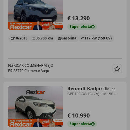
€ 13.290
Súper
oferta
10/2018
35.700 km
Gasolina
117 kW (159 CV)
FLEXICAR COLMENAR VIEJO
ES-28770 Colmenar Viejo
Guar
Renault Kadjar
Life Tce
GPF 103kW (131CV) - 18 - 5P
(2018)
€ 10.990
Súper
oferta