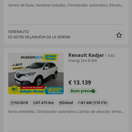
Sensor de lluvia, Ventanas tintadas, Climatizador automático, Elevalunas eléctrico, Llantas de aleación, Airbags laterales, Manos libres, Airbag del conductor
SERENAUTO
ES-06700 VILLANUEVA DE LA SERENA
Guar
Renault Kadjar
1.5dCi
Energy Zen 81kW
€ 13.139
Buen
precio
10/2018
67.475 km
Diésel
81 kW (110 CV)
Faros antiniebla, Climatizador automático, Llantas de aleación, Ventanas tintadas, Sensor de lluvia, Airbag acompañante, Bluetooth, Manos libres