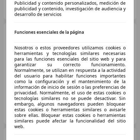
Publicidad y contenido personalizados, medición de
OCASIONPLUS LA MAQUINISTA II
publicidad y contenido, investigación de audiencia y
ES-08020 SANT ANDREU
Guar
desarrollo de servicios
Renault Kadjar
1.2 TCe
Funciones esenciales de la página
Energy Zen EDC 97kW
Nosotros o estos proveedores utilizamos cookies o
herramientas y tecnologías similares necesarias
€ 12.491
1
para las funciones esenciales del sitio web y para
garantizar su correcto funcionamiento.
Súper
oferta
Normalmente, se utilizan en respuesta a la actividad
del usuario para habilitar funciones importantes
07/2018
78.461 km
Gasolina
97 kW (132 CV)
como la configuración y el mantenimiento de la
información de inicio de sesión o las preferencias de
privacidad. Normalmente, el uso de estas cookies o
tecnologías similares no se puede desactivar. Sin
embargo, algunos navegadores pueden bloquear
estas cookies o herramientas similares o avisarle
OCASIONPLUS LAS ROZAS II
sobre ellas. Bloquear estas cookies o herramientas
ES-28232 LAS ROZAS
Guar
similares puede afectar la funcionalidad del sitio
web.
Renault Kadjar
Life Tce