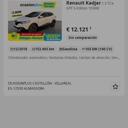
Renault Kadjar
1.3 TCe
GPF S-Edition 103kW
€ 12.121
1
Sin
comparación
12/2018
152.493 km
Gasolina
103 kW (140 CV)
Climatizador automático, Ventanas tintadas, Llantas de aleación, Sensor de lluvia, Bluetooth, Airbag del conductor, Faros antiniebla, Airbags laterales
OCASIONPLUS CASTELLÓN - VILLAREAL
ES-12550 ALMASSORA
Guar