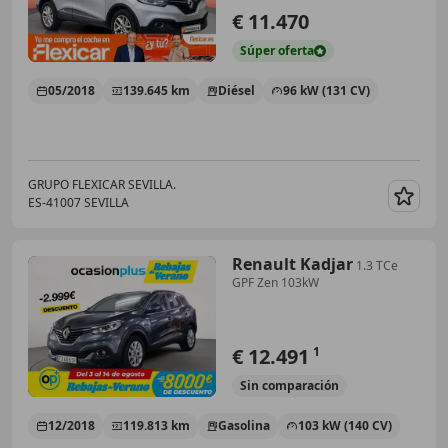
€ 11.470
Súper
oferta
05/2018
139.645 km
Diésel
96 kW (131 CV)
GRUPO FLEXICAR SEVILLA.
ES-41007 SEVILLA
Guar
Renault Kadjar
1.3 TCe
GPF Zen 103kW
€ 12.491
1
Sin
comparación
12/2018
119.813 km
Gasolina
103 kW (140 CV)