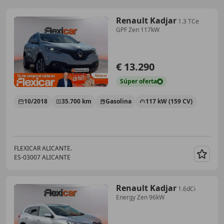
Renault Kadjar
1.3 TCe
GPF Zen 117kW
€ 13.290
Súper
oferta
10/2018
35.700 km
Gasolina
117 kW (159 CV)
FLEXICAR ALICANTE.
ES-03007 ALICANTE
Guar
Renault Kadjar
1.6dCi
Energy Zen 96kW