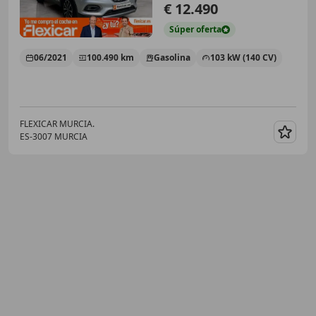
€ 12.490
Súper
oferta
06/2021
100.490 km
Gasolina
103 kW (140 CV)
FLEXICAR MURCIA.
ES-3007 MURCIA
Guar