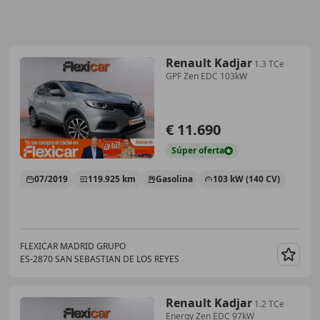
Renault Kadjar
1.3 TCe
GPF Zen EDC 103kW
€ 11.690
Súper
oferta
07/2019
119.925 km
Gasolina
103 kW (140 CV)
FLEXICAR MADRID GRUPO
ES-2870 SAN SEBASTIAN DE LOS REYES
Guar
Renault Kadjar
1.2 TCe
Energy Zen EDC 97kW