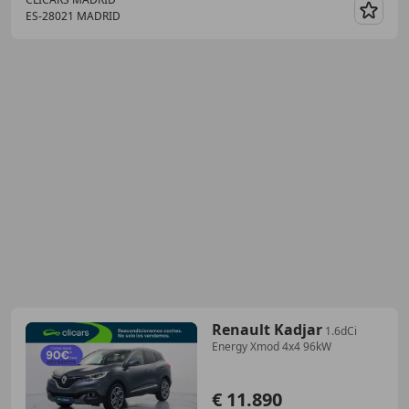
ES-28021 MADRID
Guar
Renault Kadjar
1.6dCi
Energy Xmod 4x4 96kW
€ 11.890