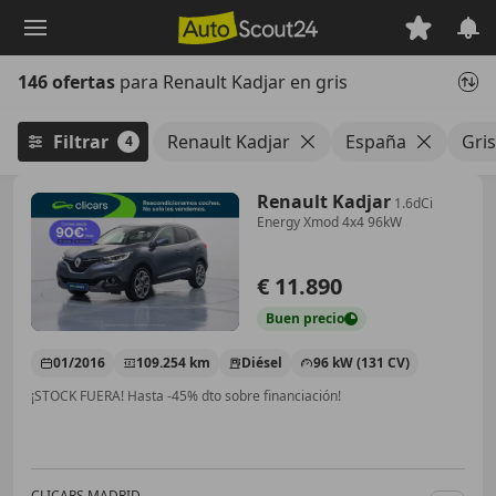
Saltar
al
contenido
146 ofertas
para Renault Kadjar en gris
principal
Filtrar
Renault Kadjar
España
Gris
4
Renault Kadjar
1.6dCi
Energy Xmod 4x4 96kW
€ 11.890
Buen
precio
01/2016
109.254 km
Diésel
96 kW (131 CV)
¡STOCK FUERA! Hasta -45% dto sobre financiación!
CLICARS MADRID