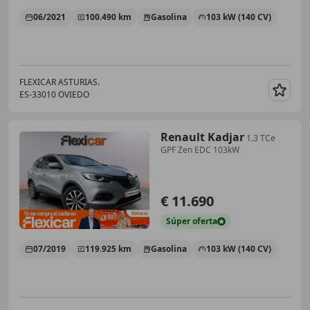
06/2021
100.490 km
Gasolina
103 kW (140 CV)
FLEXICAR ASTURIAS.
ES-33010 OVIEDO
Guar
Renault Kadjar
1.3 TCe
GPF Zen EDC 103kW
€ 11.690
Súper
oferta
07/2019
119.925 km
Gasolina
103 kW (140 CV)