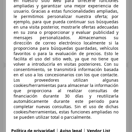
en nuestro sitio web para ofrecerle funciones
€ 12.490
ampliadas y garantizar una mejor experiencia de
usuario. Gracias a estas funcionalidades ampliadas,
Súper
oferta
le permitimos personalizar nuestra oferta; por
ejemplo, para que pueda continuar sus búsquedas
06/2021
100.490 km
Gasolina
103 kW (140 CV)
en una visita posterior, mostrarle ofertas adecuadas
en su zona o proporcionar y evaluar publicidad y
mensajes personalizados. Almacenamos su
dirección de correo electrónico localmente si la
proporciona para búsquedas guardadas, vehículos
FLEXICAR ALICANTE.
favoritos o para la evaluación de precios. Esto le
ES-03007 ALICANTE
Guar
facilita el uso del sitio web, ya que no tiene que
volver a introducirla en visitas posteriores. Con su
consentimiento, se transmitirá información basada
Renault Kadjar
1.3 TCe
en el uso a los concesionarios con los que contacte.
GPF Business 103kW
Los proveedores utilizan algunas
cookies/herramientas para almacenar la información
que proporciona al realizar consultas de
financiación durante 30 días y reutilizarla
€ 12.490
automáticamente durante este periodo para
completar nuevas consultas. Sin el uso de dichas
Súper
oferta
cookies/herramientas, estas funciones ampliadas no
se pueden utilizar total o parcialmente.
06/2021
100.490 km
Gasolina
103 kW (140 CV)
|
|
Política de privacidad
Aviso legal
Vendor List