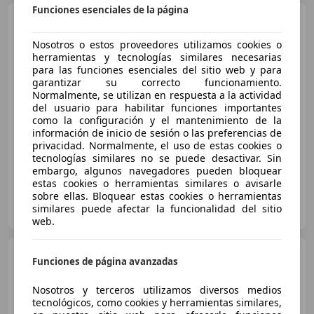
Funciones esenciales de la página
Renault Kadjar
1.6dCi
Energy Intens 96kW
Nosotros o estos proveedores utilizamos cookies o
herramientas y tecnologías similares necesarias
para las funciones esenciales del sitio web y para
€ 14.723
garantizar su correcto funcionamiento.
1
Normalmente, se utilizan en respuesta a la actividad
Sin
comparación
del usuario para habilitar funciones importantes
como la configuración y el mantenimiento de la
información de inicio de sesión o las preferencias de
03/2017
96.977 km
Diésel
96 kW (131 CV)
privacidad. Normalmente, el uso de estas cookies o
tecnologías similares no se puede desactivar. Sin
embargo, algunos navegadores pueden bloquear
estas cookies o herramientas similares o avisarle
sobre ellas. Bloquear estas cookies o herramientas
OCASIONPLUS PAMPLONA
similares puede afectar la funcionalidad del sitio
ES-31610 VILLAVA
Guar
web.
Renault Kadjar
1.3 TCe
Funciones de página avanzadas
GPF Business 103kW
Nosotros y terceros utilizamos diversos medios
tecnológicos, como cookies y herramientas similares,