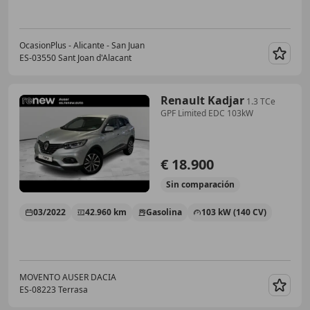
OcasionPlus - Alicante - San Juan
ES-03550 Sant Joan d'Alacant
Guar
Renault Kadjar
1.3 TCe
GPF Limited EDC 103kW
€ 18.900
Sin
comparación
03/2022
42.960 km
Gasolina
103 kW (140 CV)
MOVENTO AUSER DACIA
ES-08223 Terrasa
Guar