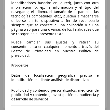
identificadores basados en la red), junto con otra
información (p. ej., la información y el tipo del
navegador, el idioma, el tamaño de la pantalla, las
GRUPO FLEXICAR SEVILLA.
tecnologías compatibles, etc.), pueden almacenarse
ES-41007 SEVILLA
Guar
o leerse en tu dispositivo a fin de reconocerlo
siempre que se conecte a una aplicación o a una
página web para una o varias de los finalidades que
se recogen en el presente texto.
Renault Kadjar
1.6 TCe
Energy Zen
Puede cambiar sus ajustes y retirar su
consentimiento en cualquier momento a través del
Gestor de Privacidad en nuestra Política de
privacidad.
€ 12.176
1
Buen
precio
Propósitos
12/2017
127.906 km
Gasolina
120 kW (163 CV)
Datos de localización geográfica precisa e
identificación mediante análisis de dispositivos
Publicidad y contenido personalizados, medición de
publicidad y contenido, investigación de audiencia y
OCASIONPLUS LA MAQUINISTA II
desarrollo de servicios
ES-08020 SANT ANDREU
Guar