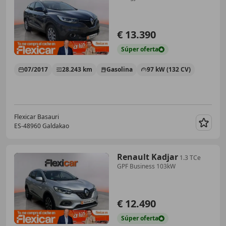
€ 13.390
Súper
oferta
07/2017
28.243 km
Gasolina
97 kW (132 CV)
Flexicar Basauri
ES-48960 Galdakao
Guar
Renault Kadjar
1.3 TCe
GPF Business 103kW
€ 12.490
Súper
oferta