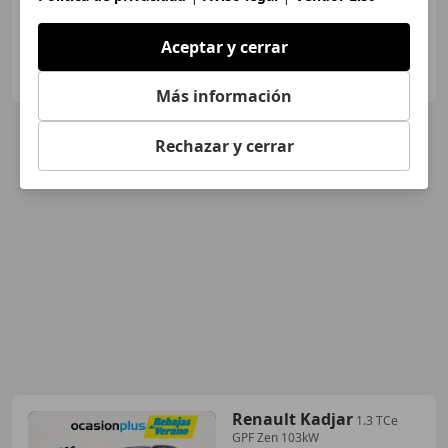
Aceptar y cerrar
GRUPO FLEXICAR VALENCIA.
ES-46980 PATERNA
Guar
Más información
Rechazar y cerrar
Renault Kadjar
1.3 TCe
GPF Zen 103kW