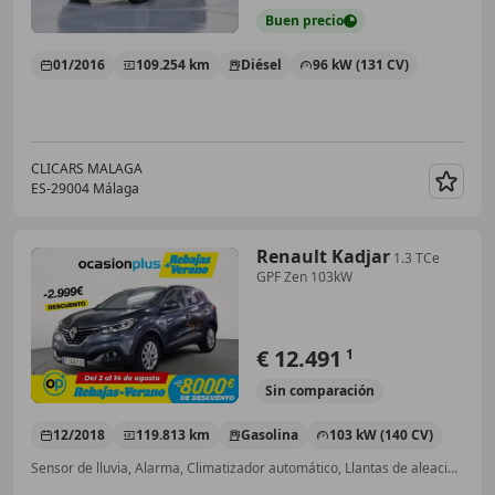
Buen
precio
01/2016
109.254 km
Diésel
96 kW (131 CV)
CLICARS MALAGA
ES-29004 Málaga
Guar
Renault Kadjar
1.3 TCe
GPF Zen 103kW
€ 12.491
1
Sin
comparación
12/2018
119.813 km
Gasolina
103 kW (140 CV)
Sensor de lluvia, Alarma, Climatizador automático, Llantas de aleación, Ventanas tintadas, Airbag del conductor, Bluetooth, Airbags laterales