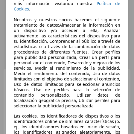
más información visitando nuestra
Política de
Cookies
.
Nosotros y nuestros socios hacemos el siguiente
tratamiento de datos:Almacenar la información en
un dispositivo y/o acceder a ella, Analizar
activamente las características del dispositivo para
su identificación, Comprender al público a través de
estadísticas o a través de la combinación de datos
procedentes de diferentes fuentes, Crear perfiles
para publicidad personalizada, Crear un perfil para
personalizar el contenido, Desarrollo y mejora de los
servicios, Medir el rendimiento de la publicidad,
Medir el rendimiento del contenido, Uso de datos
Renault Kadjar
1.3 TCe
limitados con el objetivo de seleccionar el contenido,
GPF Business 103kW
Uso de datos limitados para seleccionar anuncios
básicos, Uso de perfiles para la selección de
contenido personalizado, Utilizar datos de
localización geográfica precisa, Utilizar perfiles para
€ 12.490
seleccionar la publicidad personalizada
Súper
oferta
Las cookies, los identificadores de dispositivos o los
identificadores online de similares características (p.
06/2021
100.490 km
Gasolina
103 kW (140 CV)
ej., los identificadores basados en inicio de sesión,
los identificadores asignados aleatoriamente, los