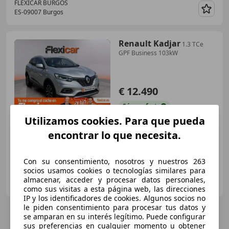
FLEXICAR BURGOS
ES-09007 Burgos
Guar
Renault Kadjar
1.3 TCe
GPF Business 103kW
€ 12.490
Súper
oferta
Utilizamos cookies. Para que pueda
06/2021
100.490 km
Gasolina
103 kW (140 CV)
encontrar lo que necesita.
Con su consentimiento, nosotros y nuestros 263
socios usamos cookies o tecnologías similares para
FLEXICAR GRUPO BARCELONA.
almacenar, acceder y procesar datos personales,
ES-08097 L'Hospitalet de Llobregat
Guar
como sus visitas a esta página web, las direcciones
IP y los identificadores de cookies. Algunos socios no
le piden consentimiento para procesar tus datos y
se amparan en su interés legítimo. Puede configurar
sus preferencias en cualquier momento u obtener