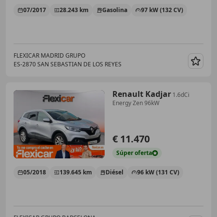
07/2017
28.243 km
Gasolina
97 kW (132 CV)
FLEXICAR MADRID GRUPO
ES-2870 SAN SEBASTIAN DE LOS REYES
Guar
Renault Kadjar
1.6dCi
Energy Zen 96kW
€ 11.470
Súper
oferta
05/2018
139.645 km
Diésel
96 kW (131 CV)