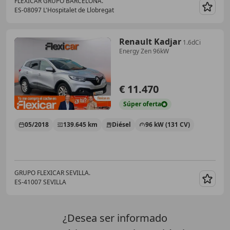
FLEXICAR GRUPO BARCELONA.
ES-08097 L'Hospitalet de Llobregat
Guar
Renault Kadjar
1.6dCi
Energy Zen 96kW
€ 11.470
Súper
oferta
05/2018
139.645 km
Diésel
96 kW (131 CV)
GRUPO FLEXICAR SEVILLA.
ES-41007 SEVILLA
Guar
¿Desea ser informado