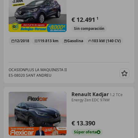
€ 12.491
1
Sin
comparación
12/2018
119.813 km
Gasolina
103 kW (140 CV)
OCASIONPLUS LA MAQUINISTA II
ES-08020 SANT ANDREU
Guar
Renault Kadjar
1.2 TCe
Energy Zen EDC 97kW
€ 13.390
Súper
oferta