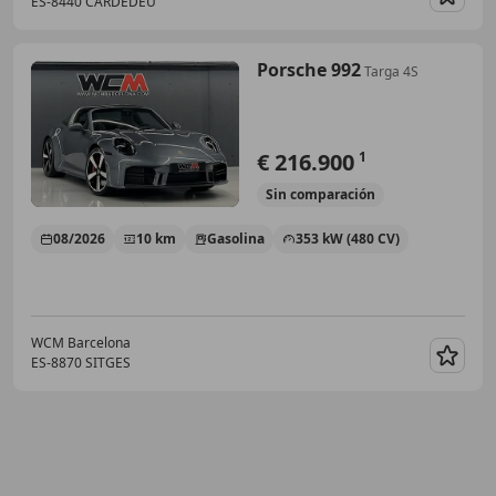
ES-8440 CARDEDEU
Guar
Porsche 992
Targa 4S
€ 216.900
1
Sin
comparación
08/2026
10 km
Gasolina
353 kW (480 CV)
WCM Barcelona
ES-8870 SITGES
Guar