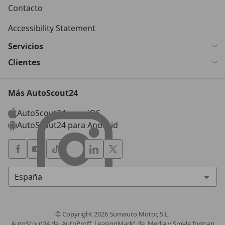
Contacto
Accessibility Statement
Servicios
Clientes
Más AutoScout24
AutoScout24 para iOS
AutoScout24 para Android
© Copyright
2026
Sumauto Motor, S.L.
AutoScout24.de, AutoProff, LeasingMarkt.de, Media y Smyle forman