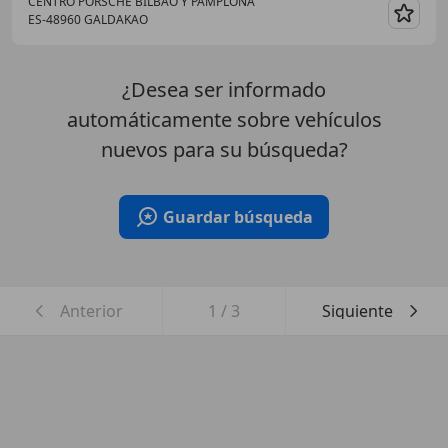
CENTRO PORSCHE BILBAO Y PAMPLONA
ES-48960 GALDAKAO
Guar
¿Desea ser informado
automáticamente sobre vehículos
nuevos para su búsqueda?
Guardar búsqueda
Anterior
1
/
3
Siguiente