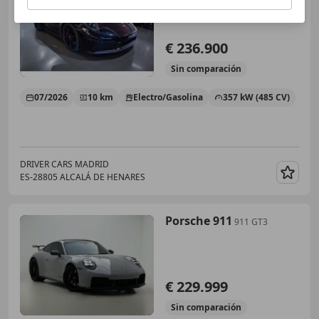
€ 236.900
Sin
comparación
07/2026
10 km
Electro/Gasolina
357 kW (485 CV)
DRIVER CARS MADRID
ES-28805 ALCALÁ DE HENARES
Guar
Porsche 911
911 GT3
€ 229.999
Sin
comparación