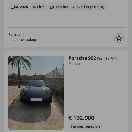
04/2026
1 km
Gasolina
375 kW (510 CV)
Particular
ES-29002 Málaga
Guar
Porsche 992
Porsche 911 T
Manual
€ 192.900
Sin
comparación