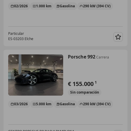
02/2026
1.000 km
Gasolina
290 kW (394 CV)
Particular
ES-03203 Elche
Guar
Porsche 992
Carrera
€ 155.000
1
Sin
comparación
03/2026
5.000 km
Gasolina
290 kW (394 CV)