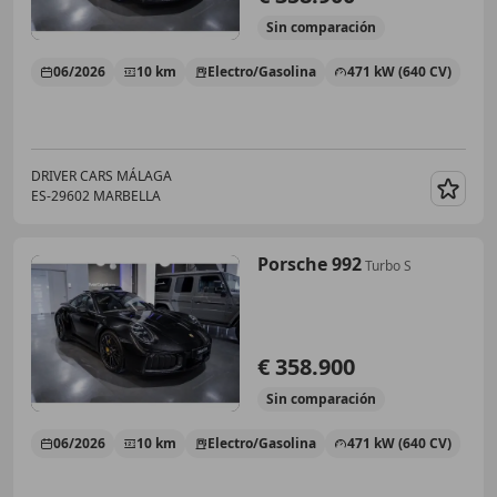
Sin
comparación
06/2026
10 km
Electro/Gasolina
471 kW (640 CV)
DRIVER CARS MÁLAGA
ES-29602 MARBELLA
Guar
Porsche 992
Turbo S
€ 358.900
Sin
comparación
06/2026
10 km
Electro/Gasolina
471 kW (640 CV)