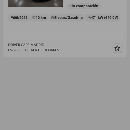
Sin
comparación
06/2026
10 km
Electro/Gasolina
471 kW (640 CV)
DRIVER CARS MADRID
ES-28805 ALCALÁ DE HENARES
Guar