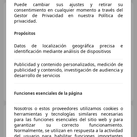
Puede cambiar sus ajustes y retirar su
Porsche 992
consentimiento en cualquier momento a través del
Spirit 70
Gestor de Privacidad en nuestra Política de
privacidad.
Propósitos
€ 295.900
Datos de localización geográfica precisa e
Sin
comparación
identificación mediante análisis de dispositivos
06/2026
10 km
Gasolina
357 kW (485 CV)
Publicidad y contenido personalizados, medición de
publicidad y contenido, investigación de audiencia y
desarrollo de servicios
DRIVER CARS MÁLAGA
Funciones esenciales de la página
ES-29602 MARBELLA
Guar
Nosotros o estos proveedores utilizamos cookies o
Porsche 992
Carrera
herramientas y tecnologías similares necesarias
Cabriolet
para las funciones esenciales del sitio web y para
garantizar su correcto funcionamiento.
Normalmente, se utilizan en respuesta a la actividad
del usuario para habilitar funciones importantes