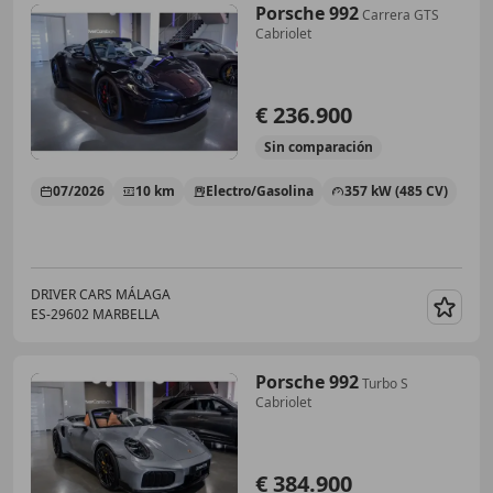
Porsche 992
Carrera GTS
Cabriolet
€ 236.900
Sin
comparación
07/2026
10 km
Electro/Gasolina
357 kW (485 CV)
DRIVER CARS MÁLAGA
ES-29602 MARBELLA
Guar
Porsche 992
Turbo S
Cabriolet
€ 384.900