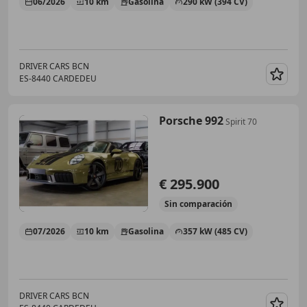
06/2026
10 km
Gasolina
290 kW (394 CV)
DRIVER CARS BCN
ES-8440 CARDEDEU
Guar
Porsche 992
Spirit 70
€ 295.900
Sin
comparación
07/2026
10 km
Gasolina
357 kW (485 CV)
DRIVER CARS BCN