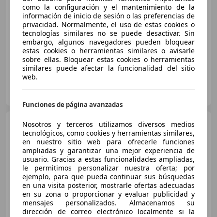
€ 237.900
1
como la configuración y el mantenimiento de la
información de inicio de sesión o las preferencias de
Sin
comparación
privacidad. Normalmente, el uso de estas cookies o
tecnologías similares no se puede desactivar. Sin
06/2026
10 km
Gasolina
290 kW (394 CV)
embargo, algunos navegadores pueden bloquear
estas cookies o herramientas similares o avisarle
sobre ellas. Bloquear estas cookies o herramientas
similares puede afectar la funcionalidad del sitio
web.
DRIVER CARS MADRID
ES-28805 ALCALÁ DE HENARES
Guar
Funciones de página avanzadas
Porsche 992
Nosotros y terceros utilizamos diversos medios
Carrera
Cabriolet
tecnológicos, como cookies y herramientas similares,
en nuestro sitio web para ofrecerle funciones
ampliadas y garantizar una mejor experiencia de
usuario. Gracias a estas funcionalidades ampliadas,
€ 237.900
1
le permitimos personalizar nuestra oferta; por
ejemplo, para que pueda continuar sus búsquedas
Sin
comparación
en una visita posterior, mostrarle ofertas adecuadas
en su zona o proporcionar y evaluar publicidad y
06/2026
10 km
Gasolina
290 kW (394 CV)
mensajes personalizados. Almacenamos su
dirección de correo electrónico localmente si la