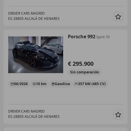
DRIVER CARS MADRID
ES-28805 ALCALÁ DE HENARES
Guar
Porsche 992
Spirit 70
€ 295.900
Sin
comparación
06/2026
10 km
Gasolina
357 kW (485 CV)
DRIVER CARS MADRID
ES-28805 ALCALÁ DE HENARES
Guar