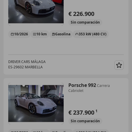
€ 226.900
Sin
comparación
10/2026
10 km
Gasolina
353 kW (480 CV)
DRIVER CARS MÁLAGA
ES-29602 MARBELLA
Guar
Porsche 992
Carrera
Cabriolet
€ 237.900
1
Sin
comparación