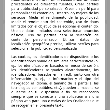
procedentes de diferentes fuentes, Crear perfiles
para publicidad personalizada, Crear un perfil para
ICONIC MOTOR GALLERY
personalizar el contenido, Desarrollo y mejora de los
ES-08173 SANT CUGAT DEL VALLÈS
Guar
servicios, Medir el rendimiento de la publicidad,
Medir el rendimiento del contenido, Uso de datos
limitados con el objetivo de seleccionar el contenido,
Porsche 911
Descapotable
Uso de datos limitados para seleccionar anuncios
Automático de 2 Puertas
básicos, Uso de perfiles para la selección de
contenido personalizado, Utilizar datos de
localización geográfica precisa, Utilizar perfiles para
seleccionar la publicidad personalizada
€ 389.000
1
Las cookies, los identificadores de dispositivos o los
Sin
comparación
identificadores online de similares características (p.
ej., los identificadores basados en inicio de sesión,
06/2026
1.000 km
Electro/Gasolina
los identificadores asignados aleatoriamente, los
identificadores basados en la red), junto con otra
523 kW (711 CV)
información (p. ej., la información y el tipo del
navegador, el idioma, el tamaño de la pantalla, las
tecnologías compatibles, etc.), pueden almacenarse
o leerse en tu dispositivo a fin de reconocerlo
siempre que se conecte a una aplicación o a una
TN AUTOSPORT
página web para una o varias de los finalidades que
ES-08205 SABADELL
Guar
se recogen en el presente texto.