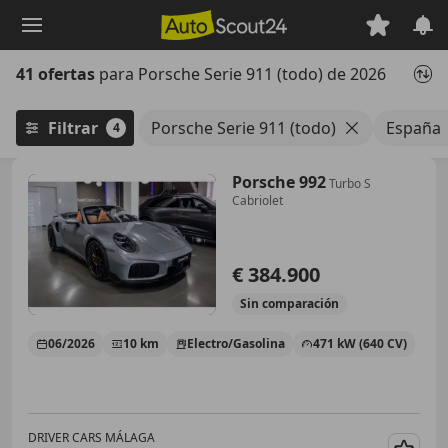
Saltar
al
contenido
41 ofertas
para Porsche Serie 911 (todo) de 2026
principal
Filtrar
Porsche Serie 911 (todo)
España
4
Porsche 992
Turbo S
Cabriolet
€ 384.900
Sin
comparación
06/2026
10 km
Electro/Gasolina
471 kW (640 CV)
DRIVER CARS MÁLAGA