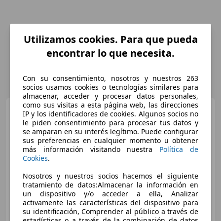
Utilizamos cookies. Para que pueda
encontrar lo que necesita.
Con su consentimiento, nosotros y nuestros 263
socios usamos cookies o tecnologías similares para
almacenar, acceder y procesar datos personales,
como sus visitas a esta página web, las direcciones
Porsche 911
Turbo S
IP y los identificadores de cookies. Algunos socios no
le piden consentimiento para procesar tus datos y
se amparan en su interés legítimo. Puede configurar
sus preferencias en cualquier momento u obtener
€ 349.900
1
más información visitando nuestra
Política de
Cookies
.
Sin
comparación
Nosotros y nuestros socios hacemos el siguiente
01/2026
18.000 km
Electro/Gasolina
tratamiento de datos:Almacenar la información en
un dispositivo y/o acceder a ella, Analizar
523 kW (711 CV)
activamente las características del dispositivo para
su identificación, Comprender al público a través de
estadísticas o a través de la combinación de datos