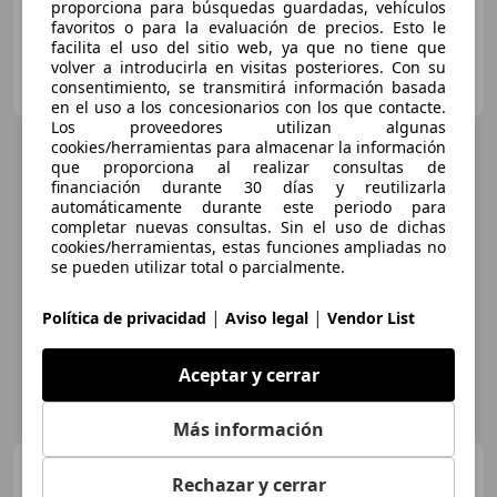
proporciona para búsquedas guardadas, vehículos
favoritos o para la evaluación de precios. Esto le
facilita el uso del sitio web, ya que no tiene que
volver a introducirla en visitas posteriores. Con su
DRIVER CARS MÁLAGA
consentimiento, se transmitirá información basada
ES-29602 MARBELLA
Guar
en el uso a los concesionarios con los que contacte.
Los proveedores utilizan algunas
cookies/herramientas para almacenar la información
que proporciona al realizar consultas de
financiación durante 30 días y reutilizarla
automáticamente durante este periodo para
completar nuevas consultas. Sin el uso de dichas
cookies/herramientas, estas funciones ampliadas no
se pueden utilizar total o parcialmente.
|
|
Política de privacidad
Aviso legal
Vendor List
Aceptar y cerrar
Más información
Porsche 992
Carrera GTS
Rechazar y cerrar
Cabriolet