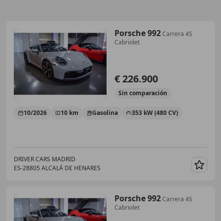
Porsche 992
Carrera 4S
Cabriolet
€ 226.900
Sin
comparación
10/2026
10 km
Gasolina
353 kW (480 CV)
DRIVER CARS MADRID
ES-28805 ALCALÁ DE HENARES
Guar
Porsche 992
Carrera 4S
Cabriolet