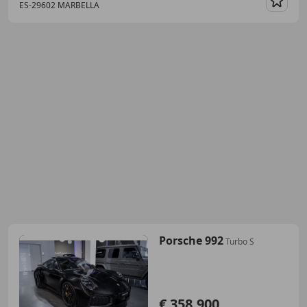
ES-29602 MARBELLA
Guar
Porsche 992
Turbo S
€ 358.900