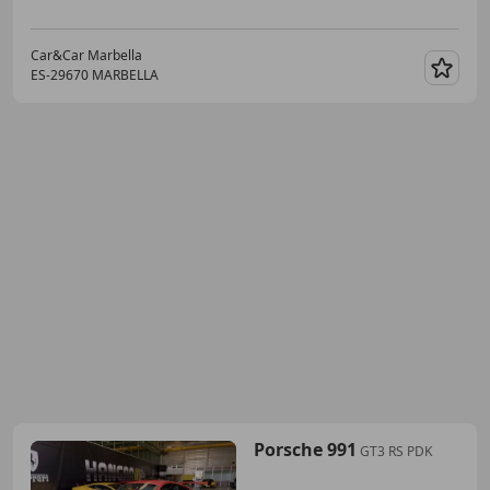
Car&Car Marbella
ES-29670 MARBELLA
Guar
Porsche 991
GT3 RS PDK