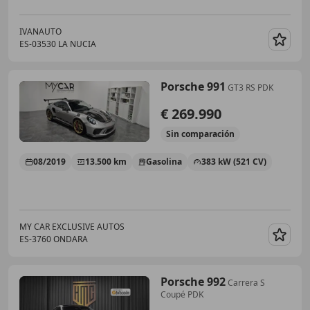
IVANAUTO
ES-03530 LA NUCIA
Guar
Porsche 991
GT3 RS PDK
€ 269.990
Sin
comparación
08/2019
13.500 km
Gasolina
383 kW (521 CV)
MY CAR EXCLUSIVE AUTOS
ES-3760 ONDARA
Guar
Porsche 992
Carrera S
Coupé PDK