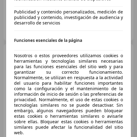
Publicidad y contenido personalizados, medición de
publicidad y contenido, investigación de audiencia y
desarrollo de servicios
AUTO ELAND MADRID
ES-28009 Madrid
Guar
Funciones esenciales de la página
Porsche 992
Carrera 4S
Nosotros o estos proveedores utilizamos cookies o
Coupé PDK
herramientas y tecnologías similares necesarias
para las funciones esenciales del sitio web y para
garantizar su correcto funcionamiento.
Normalmente, se utilizan en respuesta a la actividad
€ 138.500
del usuario para habilitar funciones importantes
como la configuración y el mantenimiento de la
Sin
comparación
información de inicio de sesión o las preferencias de
privacidad. Normalmente, el uso de estas cookies o
10/2019
56.000 km
Gasolina
331 kW (450 CV)
tecnologías similares no se puede desactivar. Sin
embargo, algunos navegadores pueden bloquear
estas cookies o herramientas similares o avisarle
sobre ellas. Bloquear estas cookies o herramientas
similares puede afectar la funcionalidad del sitio
SEGALÀS
web.
ES-25126 ALMENAR
Guar