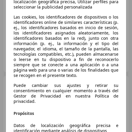
localización geográfica precisa, Utilizar perfiles para
seleccionar la publicidad personalizada
€ 104.990
Las cookies, los identificadores de dispositivos o los
Sin
comparación
identificadores online de similares características (p.
ej., los identificadores basados en inicio de sesión,
01/2019
78.999 km
Gasolina
309 kW (420 CV)
los identificadores asignados aleatoriamente, los
identificadores basados en la red), junto con otra
información (p. ej., la información y el tipo del
navegador, el idioma, el tamaño de la pantalla, las
tecnologías compatibles, etc.), pueden almacenarse
o leerse en tu dispositivo a fin de reconocerlo
CAR ONE
siempre que se conecte a una aplicación o a una
ES-28703 SAN SEBASTIAN DE LOS REYES
Guar
página web para una o varias de los finalidades que
se recogen en el presente texto.
Porsche 992
carrera S
Puede cambiar sus ajustes y retirar su
consentimiento en cualquier momento a través del
Gestor de Privacidad en nuestra Política de
privacidad.
€ 124.900
Propósitos
Sin
comparación
Datos de localización geográfica precisa e
identificación mediante análisis de dispositivos
01/2019
16.890 km
Gasolina
330 kW (449 CV)