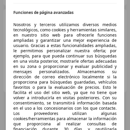
Funciones de página avanzadas
Porsche 911
4S
Nosotros y terceros utilizamos diversos medios
tecnológicos, como cookies y herramientas similares,
€ 140.000
en nuestro sitio web para ofrecerle funciones
ampliadas y garantizar una mejor experiencia de
Sin
comparación
usuario. Gracias a estas funcionalidades ampliadas,
le permitimos personalizar nuestra oferta; por
01/2019
10.648 km
Gasolina
330 kW (449 CV)
ejemplo, para que pueda continuar sus búsquedas
en una visita posterior, mostrarle ofertas adecuadas
en su zona o proporcionar y evaluar publicidad y
mensajes personalizados. Almacenamos su
dirección de correo electrónico localmente si la
AUTO ELAND MADRID
proporciona para búsquedas guardadas, vehículos
ES-28009 Madrid
Guar
favoritos o para la evaluación de precios. Esto le
facilita el uso del sitio web, ya que no tiene que
volver a introducirla en visitas posteriores. Con su
consentimiento, se transmitirá información basada
en el uso a los concesionarios con los que contacte.
Los proveedores utilizan algunas
cookies/herramientas para almacenar la información
que proporciona al realizar consultas de
financiación durante 30 días y reutilizarla