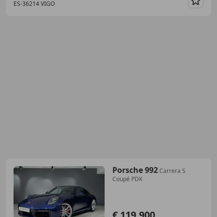
ES-36214 VIGO
Guar
Porsche 992
Carrera S
Coupé PDK
€ 119.900