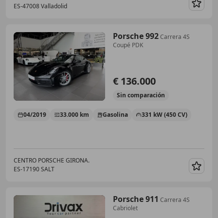
ES-47008 Valladolid
Guar
Porsche 992
Carrera 4S
Coupé PDK
€ 136.000
Sin
comparación
04/2019
33.000 km
Gasolina
331 kW (450 CV)
CENTRO PORSCHE GIRONA.
ES-17190 SALT
Guar
Porsche 911
Carrera 4S
Cabriolet