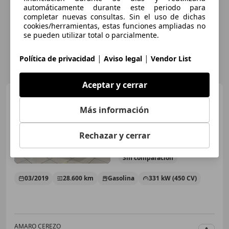
automáticamente durante este periodo para
completar nuevas consultas. Sin el uso de dichas
cookies/herramientas, estas funciones ampliadas no
se pueden utilizar total o parcialmente.
|
|
Política de privacidad
Aviso legal
Vendor List
Aceptar y cerrar
Porsche 992
Carrera 4S
Coupé PDK
Más información
Rechazar y cerrar
€ 148.000
Sin
comparación
03/2019
28.600 km
Gasolina
331 kW (450 CV)
AMARO CEREZO