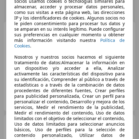
socios usamos cookies o tecnologías similares para
almacenar, acceder y procesar datos personales,
como sus visitas a esta página web, las direcciones
IP y los identificadores de cookies. Algunos socios no
le piden consentimiento para procesar tus datos y
Porsche 991
se amparan en su interés legítimo. Puede configurar
Carrera 2 GTS
sus preferencias en cualquier momento u obtener
Coupé PDK
más información visitando nuestra
Política de
€ 131.900
Cookies
.
Sin
comparación
Nosotros y nuestros socios hacemos el siguiente
tratamiento de datos:Almacenar la información en
un dispositivo y/o acceder a ella, Analizar
07/2019
53.900 km
Gasolina
331 kW (450 CV)
activamente las características del dispositivo para
su identificación, Comprender al público a través de
estadísticas o a través de la combinación de datos
procedentes de diferentes fuentes, Crear perfiles
para publicidad personalizada, Crear un perfil para
AUTOGALLERY PREMIUM
personalizar el contenido, Desarrollo y mejora de los
ES-28320 PINTO
Guar
servicios, Medir el rendimiento de la publicidad,
Medir el rendimiento del contenido, Uso de datos
limitados con el objetivo de seleccionar el contenido,
Porsche 991
Carrera 4 S
Uso de datos limitados para seleccionar anuncios
Coupé PDK
básicos, Uso de perfiles para la selección de
contenido personalizado, Utilizar datos de