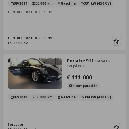
09/2019
30.000 km
Gasolina
331 kW (450 CV)
CENTRO PORSCHE GIRONA
CENTRO PORSCHE GIRONA.
ES-17190 SALT
Guar
Porsche 911
Carrera S
Coupé PDK
€ 111.000
Sin
comparación
02/2019
56.000 km
Gasolina
309 kW (420 CV)
Particular