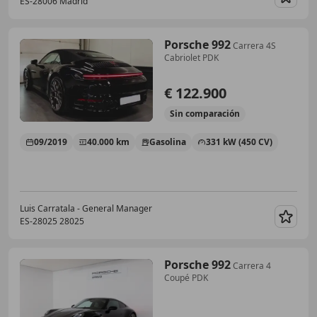
ES-28006 Madrid
Guar
Porsche 992
Carrera 4S
Cabriolet PDK
€ 122.900
Sin
comparación
09/2019
40.000 km
Gasolina
331 kW (450 CV)
Luis Carratala - General Manager
ES-28025 28025
Guar
Porsche 992
Carrera 4
Coupé PDK