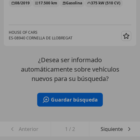
08/2019
17.500 km
Gasolina
375 kW (510 CV)
HOUSE OF CARS
ES-08940 CORNELLA DE LLOBREGAT
Guar
¿Desea ser informado
automáticamente sobre vehículos
nuevos para su búsqueda?
Guardar búsqueda
Anterior
1
/
2
Siguiente