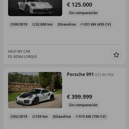
€ 125.000
Sin
comparación
09/2019
32.000 km
Gasolina
331 kW (450 CV)
HELP MY CAR
ES-30564 LORQUI
Guar
Porsche 991
GT2 RS PDK
€ 399.999
Sin
comparación
02/2019
159 km
Gasolina
515 kW (700 CV)