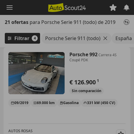
Saltar
al
contenido
21 ofertas
para Porsche Serie 911 (todo) de 2019
principal
Filtrar
Porsche Serie 911 (todo)
España
4
Porsche 992
Carrera 4S
Coupé PDK
€ 126.900
1
Sin
comparación
09/2019
69.000 km
Gasolina
331 kW (450 CV)
AUTOS ROSAS