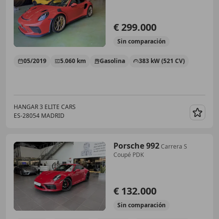
€ 299.000
Sin
comparación
05/2019
5.060 km
Gasolina
383 kW (521 CV)
HANGAR 3 ELITE CARS
ES-28054 MADRID
Guar
Porsche 992
Carrera S
Coupé PDK
€ 132.000
Sin
comparación