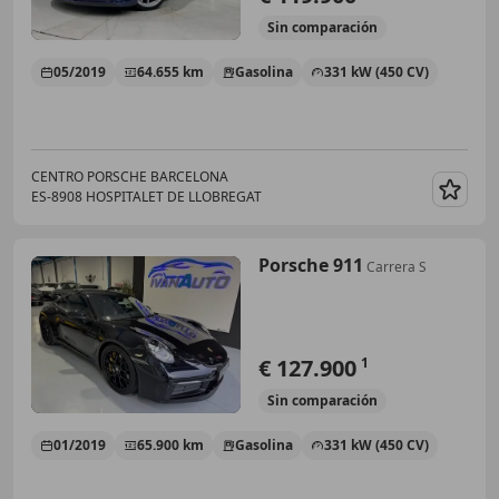
Sin
comparación
05/2019
64.655 km
Gasolina
331 kW (450 CV)
CENTRO PORSCHE BARCELONA
ES-8908 HOSPITALET DE LLOBREGAT
Guar
Porsche 911
Carrera S
€ 127.900
1
Sin
comparación
01/2019
65.900 km
Gasolina
331 kW (450 CV)