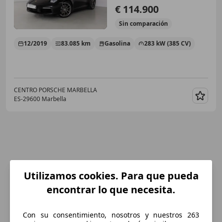
€ 114.900
Sin
comparación
12/2019
83.085 km
Gasolina
283 kW (385 CV)
CENTRO PORSCHE MARBELLA
ES-29600 Marbella
Guar
Utilizamos cookies. Para que pueda
encontrar lo que necesita.
Con su consentimiento, nosotros y nuestros 263