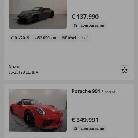
€ 137.990
Sin
comparación
01/2019
52.000 km
Diésel
-/-
Drivax
ES-25198 LLEIDA
Guar
Porsche 991
Speedster
€ 349.991
Sin
comparación