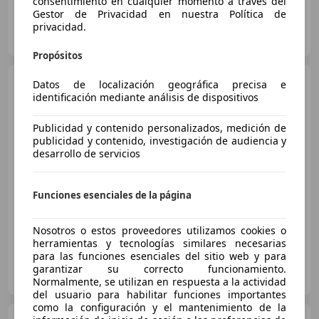
consentimiento en cualquier momento a través del
Gestor de Privacidad en nuestra Política de
Particular
privacidad.
ES-04009 Almeria
Guar
Propósitos
Porsche 911
911 Turbo S
Datos de localización geográfica precisa e
Coupé PDK
identificación mediante análisis de dispositivos
Publicidad y contenido personalizados, medición de
publicidad y contenido, investigación de audiencia y
€ 189.999
desarrollo de servicios
Sin
comparación
Funciones esenciales de la página
05/2021
41.000 km
Gasolina
478 kW (650 CV)
Nosotros o estos proveedores utilizamos cookies o
herramientas y tecnologías similares necesarias
para las funciones esenciales del sitio web y para
Particular
garantizar su correcto funcionamiento.
ES-28020 Madrid
Guar
Normalmente, se utilizan en respuesta a la actividad
del usuario para habilitar funciones importantes
como la configuración y el mantenimiento de la