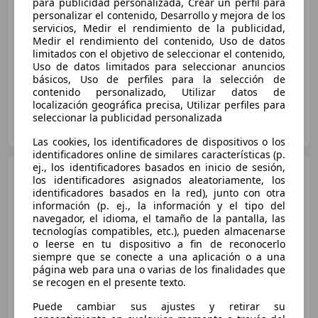
€ 197.000
para publicidad personalizada, Crear un perfil para
personalizar el contenido, Desarrollo y mejora de los
Sin
comparación
servicios, Medir el rendimiento de la publicidad,
Medir el rendimiento del contenido, Uso de datos
12/2021
2.890 km
Gasolina
478 kW (650 CV)
limitados con el objetivo de seleccionar el contenido,
Uso de datos limitados para seleccionar anuncios
básicos, Uso de perfiles para la selección de
contenido personalizado, Utilizar datos de
localización geográfica precisa, Utilizar perfiles para
Particular
seleccionar la publicidad personalizada
ES-28030 Madrid
Guar
Las cookies, los identificadores de dispositivos o los
identificadores online de similares características (p.
ej., los identificadores basados en inicio de sesión,
Porsche 911
Carrera S
los identificadores asignados aleatoriamente, los
Coupé PDK
identificadores basados en la red), junto con otra
información (p. ej., la información y el tipo del
navegador, el idioma, el tamaño de la pantalla, las
€ 136.500
tecnologías compatibles, etc.), pueden almacenarse
o leerse en tu dispositivo a fin de reconocerlo
Sin
comparación
siempre que se conecte a una aplicación o a una
página web para una o varias de los finalidades que
12/2021
23.800 km
Gasolina
331 kW (450 CV)
se recogen en el presente texto.
Puede cambiar sus ajustes y retirar su