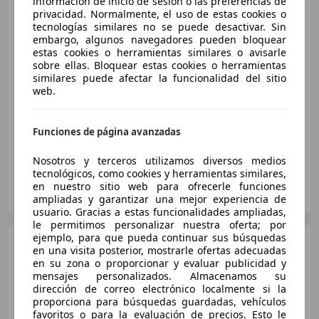
Porsche 911
información de inicio de sesión o las preferencias de
911 Turbo S
privacidad. Normalmente, el uso de estas cookies o
Coupé PDK
tecnologías similares no se puede desactivar. Sin
embargo, algunos navegadores pueden bloquear
estas cookies o herramientas similares o avisarle
€ 230.000
sobre ellas. Bloquear estas cookies o herramientas
similares puede afectar la funcionalidad del sitio
Sin
comparación
web.
10/2021
14.500 km
Gasolina
478 kW (650 CV)
Funciones de página avanzadas
Nosotros y terceros utilizamos diversos medios
tecnológicos, como cookies y herramientas similares,
Particular
en nuestro sitio web para ofrecerle funciones
ES-28224 Pozuelo de Alarcón
Guar
ampliadas y garantizar una mejor experiencia de
usuario. Gracias a estas funcionalidades ampliadas,
le permitimos personalizar nuestra oferta; por
ejemplo, para que pueda continuar sus búsquedas
Porsche 993
Carrera
en una visita posterior, mostrarle ofertas adecuadas
en su zona o proporcionar y evaluar publicidad y
mensajes personalizados. Almacenamos su
dirección de correo electrónico localmente si la
proporciona para búsquedas guardadas, vehículos
€ 115.990
favoritos o para la evaluación de precios. Esto le