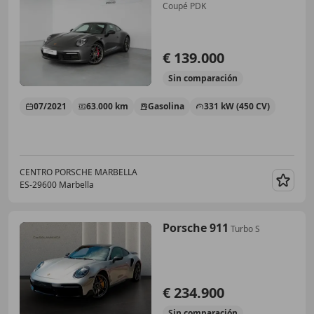
Coupé PDK
€ 139.000
Sin
comparación
07/2021
63.000 km
Gasolina
331 kW (450 CV)
CENTRO PORSCHE MARBELLA
ES-29600 Marbella
Guar
Porsche 911
Turbo S
€ 234.900
Sin
comparación