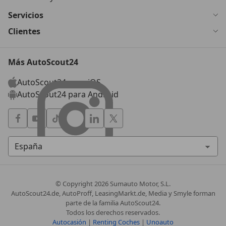
Servicios
Clientes
Más AutoScout24
AutoScout24 para iOS
AutoScout24 para Android
© Copyright
2026
Sumauto Motor, S.L.
AutoScout24.de, AutoProff, LeasingMarkt.de, Media y Smyle forman
parte de la familia AutoScout24.
Todos los derechos reservados.
Autocasión
|
Renting Coches
|
Unoauto