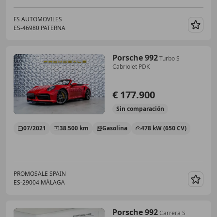
FS AUTOMOVILES
ES-46980 PATERNA
Guar
Porsche 992
Turbo S
Cabriolet PDK
€ 177.900
Sin
comparación
07/2021
38.500 km
Gasolina
478 kW (650 CV)
PROMOSALE SPAIN
ES-29004 MÁLAGA
Guar
Porsche 992
Carrera S