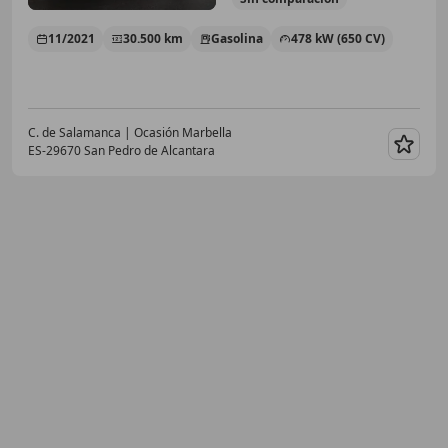
11/2021
30.500 km
Gasolina
478 kW (650 CV)
C. de Salamanca | Ocasión Marbella
ES-29670 San Pedro de Alcantara
Guar