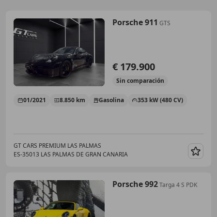
Porsche 911
GTS
€ 179.900
Sin
comparación
01/2021
8.850 km
Gasolina
353 kW (480 CV)
GT CARS PREMIUM LAS PALMAS
ES-35013 LAS PALMAS DE GRAN CANARIA
Guar
Porsche 992
Targa 4 S PDK