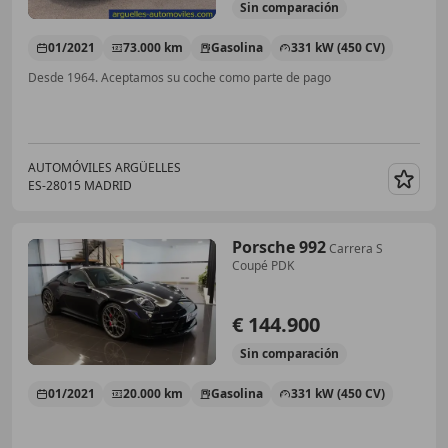
Sin
comparación
01/2021
73.000 km
Gasolina
331 kW (450 CV)
Desde 1964. Aceptamos su coche como parte de pago
AUTOMÓVILES ARGÜELLES
ES-28015 MADRID
Guar
Porsche 992
Carrera S
Coupé PDK
€ 144.900
Sin
comparación
01/2021
20.000 km
Gasolina
331 kW (450 CV)