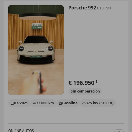
Porsche 992
GT3 PDK
€ 196.950
1
Sin
comparación
07/2021
33.000 km
Gasolina
375 kW (510 CV)
ONLINE AUTOS