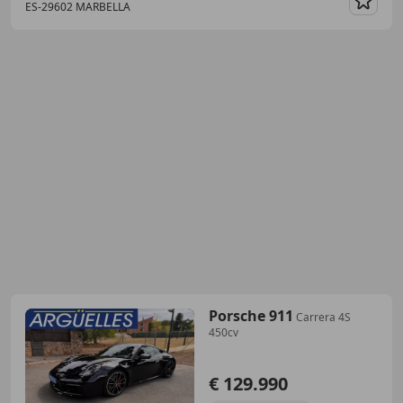
ES-29602 MARBELLA
Guar
Porsche 911
Carrera 4S
450cv
€ 129.990