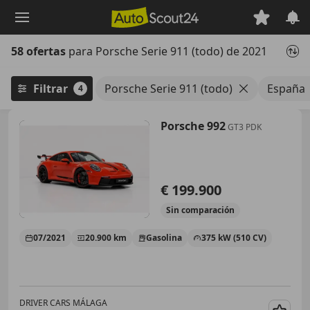
Saltar
al
contenido
58 ofertas
para Porsche Serie 911 (todo) de 2021
principal
Filtrar
Porsche Serie 911 (todo)
España
4
Porsche 992
GT3 PDK
€ 199.900
Sin
comparación
07/2021
20.900 km
Gasolina
375 kW (510 CV)
DRIVER CARS MÁLAGA