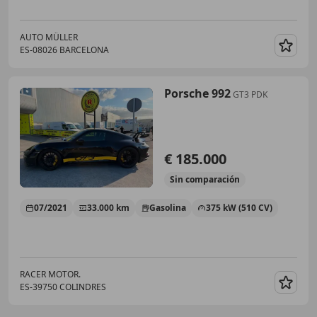
AUTO MÜLLER
ES-08026 BARCELONA
Guar
Porsche 992
GT3 PDK
€ 185.000
Sin
comparación
07/2021
33.000 km
Gasolina
375 kW (510 CV)
RACER MOTOR.
ES-39750 COLINDRES
Guar