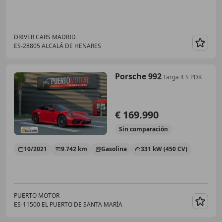
DRIVER CARS MADRID
ES-28805 ALCALÁ DE HENARES
Guar
Porsche 992
Targa 4 S PDK
€ 169.990
Sin
comparación
10/2021
9.742 km
Gasolina
331 kW (450 CV)
PUERTO MOTOR
ES-11500 EL PUERTO DE SANTA MARÍA
Guar