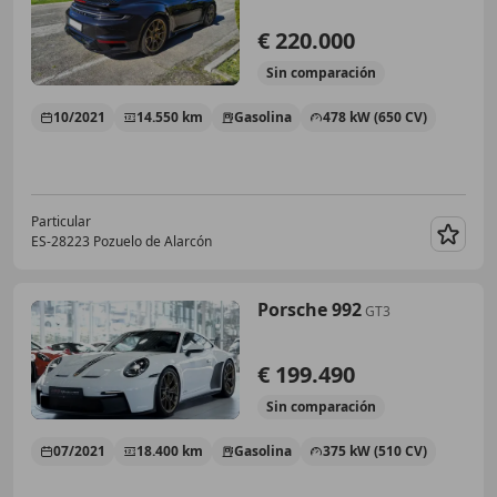
€ 220.000
Sin
comparación
10/2021
14.550 km
Gasolina
478 kW (650 CV)
Particular
ES-28223 Pozuelo de Alarcón
Guar
Porsche 992
GT3
€ 199.490
Sin
comparación
07/2021
18.400 km
Gasolina
375 kW (510 CV)