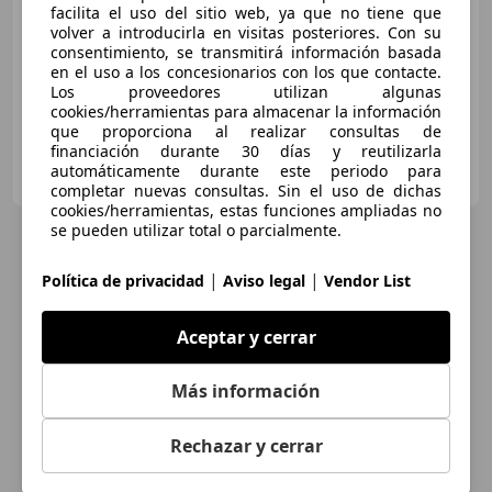
Sin
comparación
facilita el uso del sitio web, ya que no tiene que
volver a introducirla en visitas posteriores. Con su
consentimiento, se transmitirá información basada
01/2021
22.875 km
Gasolina
283 kW (385 CV)
en el uso a los concesionarios con los que contacte.
Los proveedores utilizan algunas
cookies/herramientas para almacenar la información
que proporciona al realizar consultas de
financiación durante 30 días y reutilizarla
AC GROUP
automáticamente durante este periodo para
ES-28232 LAS ROZAS
Guar
completar nuevas consultas. Sin el uso de dichas
cookies/herramientas, estas funciones ampliadas no
se pueden utilizar total o parcialmente.
|
|
Política de privacidad
Aviso legal
Vendor List
Aceptar y cerrar
Más información
Rechazar y cerrar