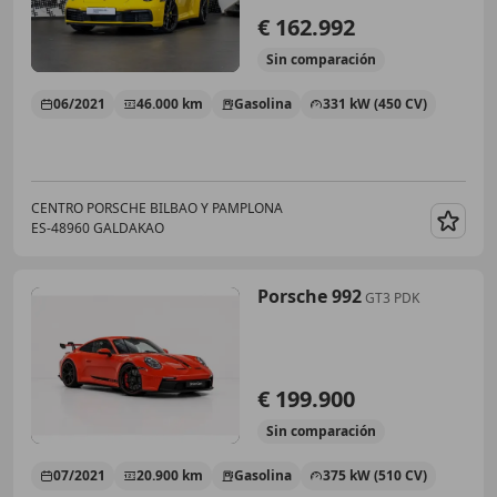
€ 162.992
Sin
comparación
06/2021
46.000 km
Gasolina
331 kW (450 CV)
CENTRO PORSCHE BILBAO Y PAMPLONA
ES-48960 GALDAKAO
Guar
Porsche 992
GT3 PDK
€ 199.900
Sin
comparación
07/2021
20.900 km
Gasolina
375 kW (510 CV)