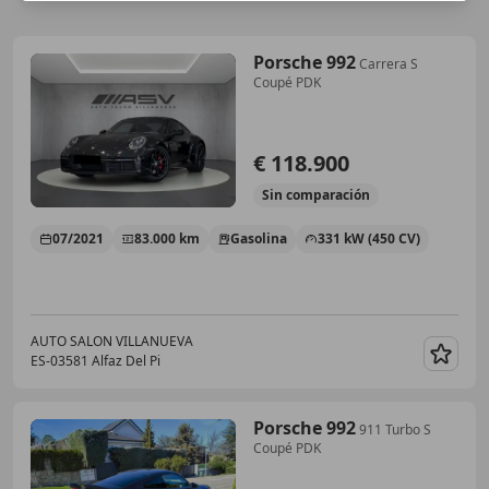
Porsche 992
Carrera S
Coupé PDK
€ 118.900
Sin
comparación
07/2021
83.000 km
Gasolina
331 kW (450 CV)
AUTO SALON VILLANUEVA
ES-03581 Alfaz Del Pi
Guar
Porsche 992
911 Turbo S
Coupé PDK