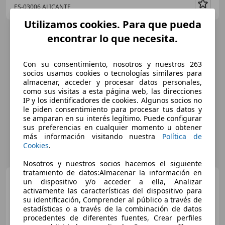
ES-03006 ALICANTE
Guar
Utilizamos cookies. Para que pueda
encontrar lo que necesita.
Con su consentimiento, nosotros y nuestros 263
socios usamos cookies o tecnologías similares para
almacenar, acceder y procesar datos personales,
como sus visitas a esta página web, las direcciones
IP y los identificadores de cookies. Algunos socios no
le piden consentimiento para procesar tus datos y
se amparan en su interés legítimo. Puede configurar
sus preferencias en cualquier momento u obtener
más información visitando nuestra
Política de
Cookies
.
Nosotros y nuestros socios hacemos el siguiente
tratamiento de datos:Almacenar la información en
Porsche 911
911 Turbo S
un dispositivo y/o acceder a ella, Analizar
Coupé PDK
activamente las características del dispositivo para
su identificación, Comprender al público a través de
estadísticas o a través de la combinación de datos
procedentes de diferentes fuentes, Crear perfiles