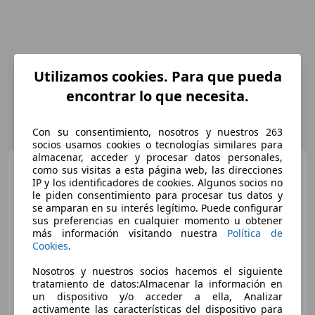
Utilizamos cookies. Para que pueda
encontrar lo que necesita.
Con su consentimiento, nosotros y nuestros 263
socios usamos cookies o tecnologías similares para
almacenar, acceder y procesar datos personales,
Porsche 911
991 Targa 3.0
como sus visitas a esta página web, las direcciones
4S auto - IVA ESPOSTA
IP y los identificadores de cookies. Algunos socios no
le piden consentimiento para procesar tus datos y
se amparan en su interés legítimo. Puede configurar
sus preferencias en cualquier momento u obtener
más información visitando nuestra
Política de
€ 114.000
1
Cookies
.
Nosotros y nuestros socios hacemos el siguiente
10/2016
81.000 km
Gasolina
309 kW (420 CV)
tratamiento de datos:Almacenar la información en
un dispositivo y/o acceder a ella, Analizar
activamente las características del dispositivo para
Soficars Srls