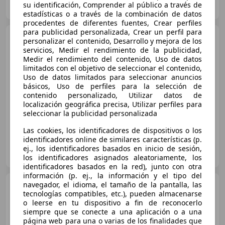
su identificación, Comprender al público a través de
IT-10095 Grugliasco - Torino - TO
Guar
estadísticas o a través de la combinación de datos
procedentes de diferentes fuentes, Crear perfiles
para publicidad personalizada, Crear un perfil para
Porsche 911
3.0 SC Targa
personalizar el contenido, Desarrollo y mejora de los
servicios, Medir el rendimiento de la publicidad,
Medir el rendimiento del contenido, Uso de datos
limitados con el objetivo de seleccionar el contenido,
Uso de datos limitados para seleccionar anuncios
básicos, Uso de perfiles para la selección de
€ 59.500
contenido personalizado, Utilizar datos de
localización geográfica precisa, Utilizar perfiles para
seleccionar la publicidad personalizada
04/1981
227.400 km
Gasolina
150 kW (204 CV)
Las cookies, los identificadores de dispositivos o los
identificadores online de similares características (p.
CarJager
ej., los identificadores basados en inicio de sesión,
FR-13510 Éguilles
Guar
los identificadores asignados aleatoriamente, los
identificadores basados en la red), junto con otra
información (p. ej., la información y el tipo del
Porsche 911
navegador, el idioma, el tamaño de la pantalla, las
3.0 SC TARGA
tecnologías compatibles, etc.), pueden almacenarse
204 CH
o leerse en tu dispositivo a fin de reconocerlo
siempre que se conecte a una aplicación o a una
página web para una o varias de los finalidades que