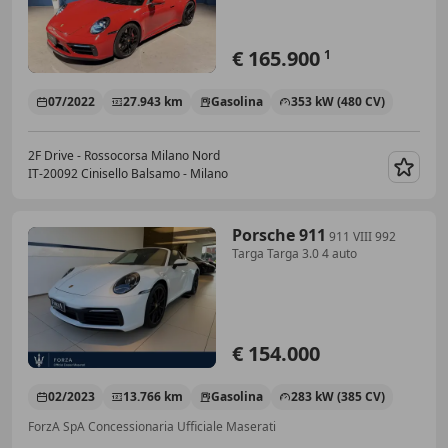
€ 165.900
1
07/2022
27.943 km
Gasolina
353 kW (480 CV)
2F Drive - Rossocorsa Milano Nord
IT-20092 Cinisello Balsamo - Milano
Guar
Porsche 911
911 VIII 992
Targa Targa 3.0 4 auto
€ 154.000
02/2023
13.766 km
Gasolina
283 kW (385 CV)
ForzA SpA Concessionaria Ufficiale Maserati