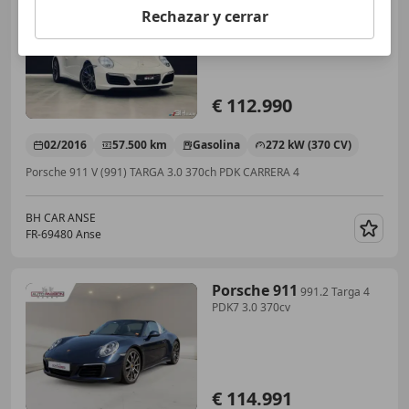
Rechazar y cerrar
3.0 370ch PDK CARRERA 4 SORT
DE REVISION PORSCHE
€ 112.990
02/2016
57.500 km
Gasolina
272 kW (370 CV)
Porsche 911 V (991) TARGA 3.0 370ch PDK CARRERA 4
BH CAR ANSE
FR-69480 Anse
Guar
Porsche 911
991.2 Targa 4
PDK7 3.0 370cv
€ 114.991