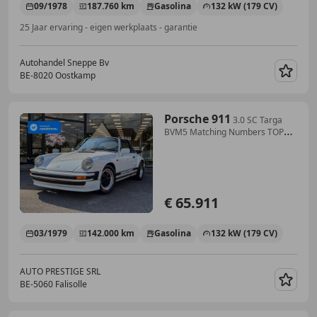
09/1978
187.760 km
Gasolina
132 kW (179 CV)
25 Jaar ervaring - eigen werkplaats - garantie
Autohandel Sneppe Bv
BE-8020 Oostkamp
Guar
Porsche 911
3.0 SC Targa
BVM5 Matching Numbers TOP
CONDITION
€ 65.911
03/1979
142.000 km
Gasolina
132 kW (179 CV)
AUTO PRESTIGE SRL
BE-5060 Falisolle
Guar