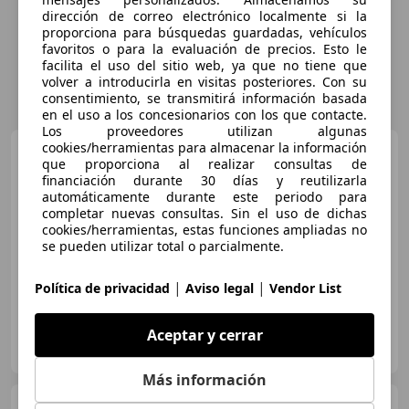
dirección de correo electrónico localmente si la
proporciona para búsquedas guardadas, vehículos
favoritos o para la evaluación de precios. Esto le
facilita el uso del sitio web, ya que no tiene que
volver a introducirla en visitas posteriores. Con su
consentimiento, se transmitirá información basada
en el uso a los concesionarios con los que contacte.
Los proveedores utilizan algunas
cookies/herramientas para almacenar la información
Porsche 911
(991.2) Targa 4S
que proporciona al realizar consultas de
PDK 3.0 420
financiación durante 30 días y reutilizarla
automáticamente durante este periodo para
completar nuevas consultas. Sin el uso de dichas
cookies/herramientas, estas funciones ampliadas no
€ 112.900
se pueden utilizar total o parcialmente.
10/2016
88.350 km
Gasolina
313 kW (426 CV)
|
|
Política de privacidad
Aviso legal
Vendor List
Aceptar y cerrar
CMS AUTO
FR-75016 Paris
Guar
Más información
Porsche 911
V (991) TARGA