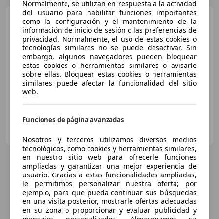
Normalmente, se utilizan en respuesta a la actividad
del usuario para habilitar funciones importantes
Porsche 911
992 Targa 4S
como la configuración y el mantenimiento de la
3.0 450cv PDK8 Sport Design
información de inicio de sesión o las preferencias de
Chrono
privacidad. Normalmente, el uso de estas cookies o
tecnologías similares no se puede desactivar. Sin
embargo, algunos navegadores pueden bloquear
estas cookies o herramientas similares o avisarle
sobre ellas. Bloquear estas cookies o herramientas
€ 149.992
similares puede afectar la funcionalidad del sitio
web.
09/2020
29.990 km
Gasolina
331 kW (450 CV)
Funciones de página avanzadas
AUTO PASSION NANCY
FR-54136 BOUXIERES AUX DAMES
Guar
Nosotros y terceros utilizamos diversos medios
tecnológicos, como cookies y herramientas similares,
en nuestro sitio web para ofrecerle funciones
ampliadas y garantizar una mejor experiencia de
usuario. Gracias a estas funcionalidades ampliadas,
le permitimos personalizar nuestra oferta; por
ejemplo, para que pueda continuar sus búsquedas
en una visita posterior, mostrarle ofertas adecuadas
en su zona o proporcionar y evaluar publicidad y
mensajes personalizados. Almacenamos su