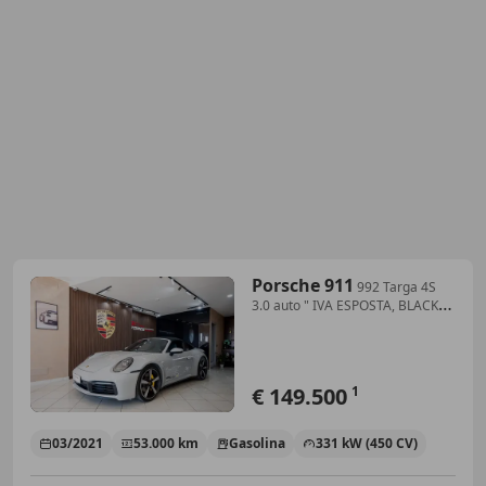
Porsche 911
992 Targa 4S
3.0 auto " IVA ESPOSTA, BLACK
ROLL-BAR, 21'/20', ELECTRIC
SEATS"
€ 149.500
1
03/2021
53.000 km
Gasolina
331 kW (450 CV)