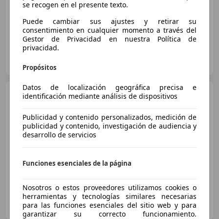
se recogen en el presente texto.
€ 72.990
Puede cambiar sus ajustes y retirar su
01/1981
55.500 km
Gasolina
-/-
consentimiento en cualquier momento a través del
Gestor de Privacidad en nuestra Política de
privacidad.
ENBAYAMOTORS
FR-95750 Chars
Guar
Propósitos
Datos de localización geográfica precisa e
Porsche 911
3.0 SC Targa
identificación mediante análisis de dispositivos
Publicidad y contenido personalizados, medición de
publicidad y contenido, investigación de audiencia y
desarrollo de servicios
€ 69.000
Funciones esenciales de la página
05/1980
96.102 km
Gasolina
132 kW (179 CV)
Nosotros o estos proveedores utilizamos cookies o
herramientas y tecnologías similares necesarias
Art Restoration
para las funciones esenciales del sitio web y para
FR-67810 Holtzheim
Guar
garantizar su correcto funcionamiento.