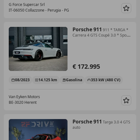
G Force Supercar Srl
IT-06050 Collazzone - Perugia - PG
Guar
Porsche 911
911 * TARGA *
Carrera 4 GTS Coupé 3.0 * Sport
/ Bose / Top config!
€ 172.995
08/2023
14.125 km
Gasolina
353 kW (480 CV)
Van Eyken Motors
BE-3020 Herent
Guar
Porsche 911
Targa 3.0 4 GTS
auto