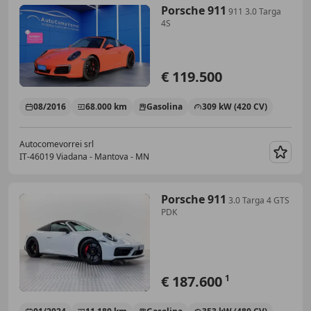
Porsche 911
911 3.0 Targa
4S
€ 119.500
08/2016
68.000 km
Gasolina
309 kW (420 CV)
Autocomevorrei srl
IT-46019 Viadana - Mantova - MN
Guar
Porsche 911
3.0 Targa 4 GTS
PDK
€ 187.600
1