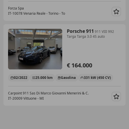
Forza Spa
IT-10078 Venaria Reale - Torino - To
Guar
Porsche 911
911 VIII 992
Targa Targa 3.0 4S auto
€ 164.000
02/2022
25.000 km
Gasolina
331 kW (450 CV)
Carpoint 911 Sas Di Marco Giovanni Menerini & C.
IT-20009 Vittuone - MI
Guar