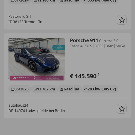
01/2024
11.180 km
Gasolina
353 kW (480 CV)
Pastorello Srl
IT-38123 Trento - Tn
Guar
Porsche 911
Carrera 3.0
Targa 4 PDLS|BOSE|360°|SAGA
€ 145.590
1
06/2023
13.762 km
Gasolina
283 kW (385 CV)
autohaus24
DE-14974 Ludwigsfelde bei Berlin
Guar