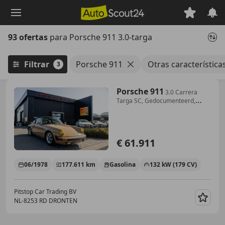
Saltar
al
contenido
93 ofertas
para Porsche 911 3.0-targa
principal
Filtrar
Porsche 911
Otras características
3
Porsche 911
3.0 Carrera
Targa SC, Gedocumenteerd,
Keurige staa
€ 61.911
06/1978
177.611 km
Gasolina
132 kW (179 CV)
Pitstop Car Trading BV
NL-8253 RD DRONTEN
Guar