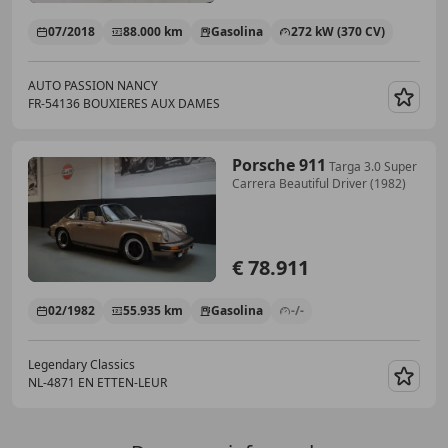
07/2018
88.000 km
Gasolina
272 kW (370 CV)
AUTO PASSION NANCY
FR-54136 BOUXIERES AUX DAMES
Guar
Porsche 911
Targa 3.0 Super
Carrera Beautiful Driver (1982)
€ 78.911
02/1982
55.935 km
Gasolina
-/-
Legendary Classics
NL-4871 EN ETTEN-LEUR
Guar