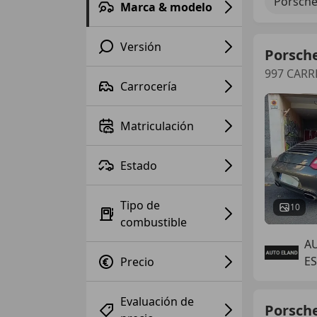
Porsche
Marca & modelo
Versión
Porsch
997 CARR
Carrocería
Matriculación
Estado
Tipo de
10
combustible
A
E
Precio
Evaluación de
Porsch