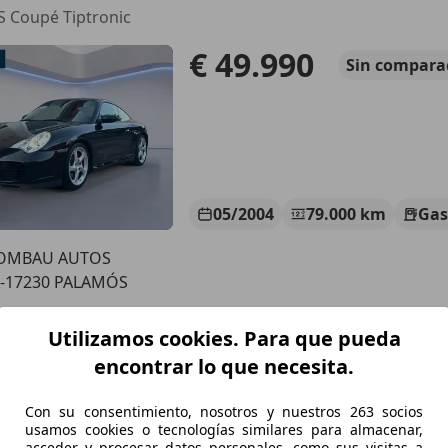
S Coupé Tiptronic
€ 49.990
Sin
compara
05/2004
79.000 km
Gas
OMBAU AUTOS
S-17230 PALAMÓS
Utilizamos cookies. Para que pueda
e 911
encontrar lo que necesita.
Con su consentimiento, nosotros y nuestros 263 socios
€ 249.990
Sin
compa
usamos cookies o tecnologías similares para almacenar,
acceder y procesar datos personales, como sus visitas a