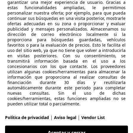
garantizar una mejor experiencia de usuario. Gracias a
estas funcionalidades ampliadas, le permitimos
personalizar nuestra oferta; por ejemplo, para que pueda
continuar sus búsquedas en una visita posterior, mostrarle
ofertas adecuadas en su zona o proporcionar y evaluar
publicidad y mensajes personalizados. Almacenamos su
dirección de correo electrónico localmente si la
01/2022
23.000 km
Gas
proporciona para búsquedas guardadas, vehículos
favoritos o para la evaluación de precios. Esto le facilita el
uso del sitio web, ya que no tiene que volver a introducirla
loce Cars
en visitas posteriores. Con su consentimiento, se
-28232 Madrid
transmitirá información basada en el uso a los
concesionarios con los que contacte. Los proveedores
utilizan algunas cookies/herramientas para almacenar la
información que proporciona al realizar consultas de
e 911
financiación durante 30 días y reutilizarla
CABRIO 2P
automáticamente durante este periodo para completar
nuevas consultas. Sin el uso de dichas
€ 32.440
cookies/herramientas, estas funciones ampliadas no se
Sin
compara
pueden utilizar total o parcialmente.
|
|
Política de privacidad
Aviso legal
Vendor List
Aceptar y cerrar