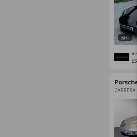
35
Ve
ES
Porsch
CARRERA 