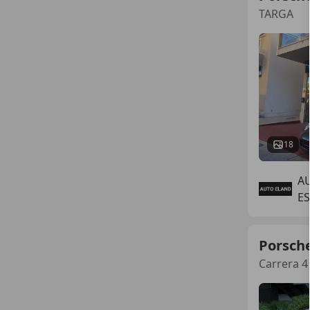
TARGA
18
A
E
Porsch
Carrera 