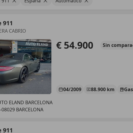
 911
España
Automático
e 911
ERA CABRIO
€ 54.900
Sin
compara
04/2009
88.900 km
Gas
UTO ELAND BARCELONA
S-08029 BARCELONA
e 911