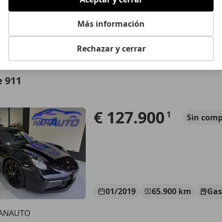
01/2000
142.000 km
Ga
Más información
TOR CADIZ
 VILLAMARTIN
Rechazar y cerrar
e 911
€ 127.900
1
Sin
comp
01/2019
65.900 km
Gas
VANAUTO