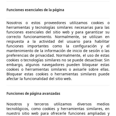
Funciones esenciales de la página
€ 102.500
Sin
compa
Nosotros o estos proveedores utilizamos cookies o
herramientas y tecnologías similares necesarias para las
funciones esenciales del sitio web y para garantizar su
correcto funcionamiento. Normalmente, se utilizan en
respuesta a la actividad del usuario para habilitar
funciones importantes como la configuración y el
mantenimiento de la información de inicio de sesión o las
preferencias de privacidad. Normalmente, el uso de estas
06/2014
28.800 km
Gas
cookies o tecnologías similares no se puede desactivar. Sin
embargo, algunos navegadores pueden bloquear estas
UTO ELAND BARCELONA
cookies o herramientas similares o avisarle sobre ellas.
S-08029 BARCELONA
Bloquear estas cookies o herramientas similares puede
afectar la funcionalidad del sitio web.
e 911
Funciones de página avanzadas
4 GTS Coupé
Nosotros y terceros utilizamos diversos medios
€ 164.990
tecnológicos, como cookies y herramientas similares, en
Sin
compa
nuestro sitio web para ofrecerle funciones ampliadas y