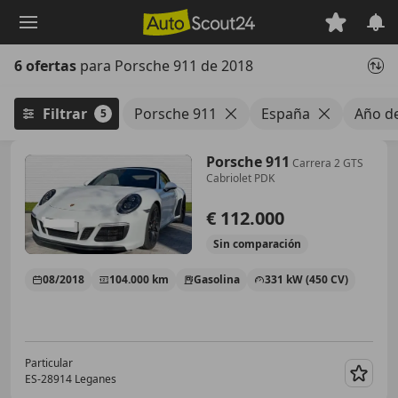
Saltar
al
contenido
6 ofertas
para Porsche 911 de 2018
principal
Filtrar
Porsche 911
España
Año d
5
Porsche 911
Carrera 2 GTS
Cabriolet PDK
€ 112.000
Sin
comparación
08/2018
104.000 km
Gasolina
331 kW (450 CV)
Particular
ES-28914 Leganes
Guar