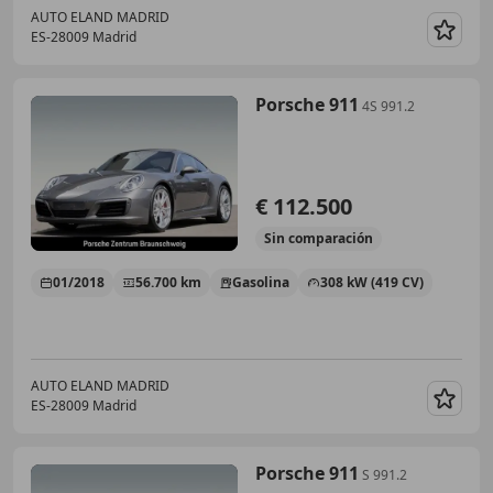
AUTO ELAND MADRID
ES-28009 Madrid
Guar
Porsche 911
4S 991.2
€ 112.500
Sin
comparación
01/2018
56.700 km
Gasolina
308 kW (419 CV)
AUTO ELAND MADRID
ES-28009 Madrid
Guar
Porsche 911
S 991.2