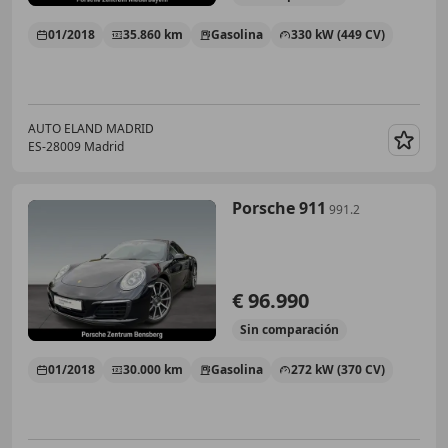
01/2018
35.860 km
Gasolina
330 kW (449 CV)
AUTO ELAND MADRID
ES-28009 Madrid
Guar
Porsche 911
991.2
€ 96.990
Sin
comparación
01/2018
30.000 km
Gasolina
272 kW (370 CV)