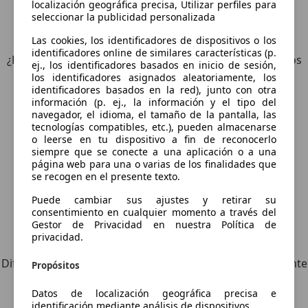
localización geográfica precisa, Utilizar perfiles para
seleccionar la publicidad personalizada
6
Ofertas
para Porsche 911
Las cookies, los identificadores de dispositivos o los
identificadores online de similares características (p.
¿Desea ser informado automáticamente sobre vehículos
ej., los identificadores basados en inicio de sesión,
nuevos para su búsqueda?
los identificadores asignados aleatoriamente, los
identificadores basados en la red), junto con otra
información (p. ej., la información y el tipo del
Guardar búsqueda
navegador, el idioma, el tamaño de la pantalla, las
tecnologías compatibles, etc.), pueden almacenarse
o leerse en tu dispositivo a fin de reconocerlo
siempre que se conecte a una aplicación o a una
página web para una o varias de los finalidades que
se recogen en el presente texto.
Puede cambiar sus ajustes y retirar su
consentimiento en cualquier momento a través del
Gestor de Privacidad en nuestra Política de
Explora vehículos similares
privacidad.
Diferente de tus criterios de búsqueda, pero posiblemente
Propósitos
una coincidencia perfecta.
Datos de localización geográfica precisa e
identificación mediante análisis de dispositivos