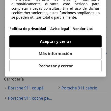
Porsche 911 3.0-targa
Porsche 911 3.2
automáticamente durante este periodo para
completar nuevas consultas. Sin el uso de dichas
Porsche 911 4-carrera
Porsche 911 4 Gts
cookies/herramientas, estas funciones ampliadas no
se pueden utilizar total o parcialmente.
Porsche 911 4s
Porsche 911 911-turbo
|
|
Política de privacidad
Aviso legal
Vendor List
Porsche 911 911-turbo-s
Porsche 911 930
Aceptar y cerrar
Porsche 911 964
Porsche 911 991
Porsche 911 991.2
Porsche 911 991 turbo s
Más información
Porsche 911 992
Rechazar y cerrar
Carrocería
Porsche 911 coupé
Porsche 911 cabrio
Porsche 911 coche pequeño