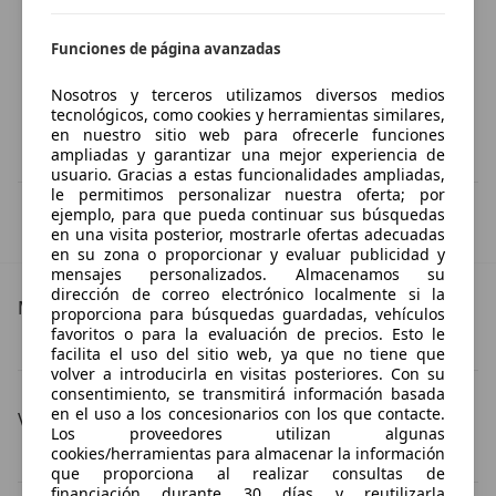
Funciones de página avanzadas
Nosotros y terceros utilizamos diversos medios
tecnológicos, como cookies y herramientas similares,
en nuestro sitio web para ofrecerle funciones
ampliadas y garantizar una mejor experiencia de
usuario. Gracias a estas funcionalidades ampliadas,
le permitimos personalizar nuestra oferta; por
IVA deducible
ejemplo, para que pueda continuar sus búsquedas
Esta información la proporciona el proveedor del certificado.
en una visita posterior, mostrarle ofertas adecuadas
en su zona o proporcionar y evaluar publicidad y
mensajes personalizados. Almacenamos su
dirección de correo electrónico localmente si la
Más detalles
proporciona para búsquedas guardadas, vehículos
favoritos o para la evaluación de precios. Esto le
Porsche 911
Porsche 911 Especificaciones técnicas
facilita el uso del sitio web, ya que no tiene que
volver a introducirla en visitas posteriores. Con su
consentimiento, se transmitirá información basada
en el uso a los concesionarios con los que contacte.
Versión
Los proveedores utilizan algunas
cookies/herramientas para almacenar la información
Porsche 911 2.2
Porsche 911 2.4
que proporciona al realizar consultas de
financiación durante 30 días y reutilizarla