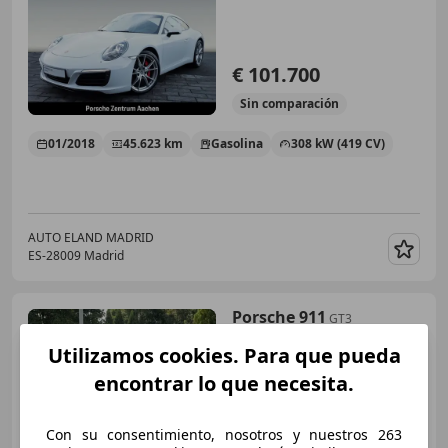
€ 101.700
Sin
comparación
01/2018
45.623 km
Gasolina
308 kW (419 CV)
AUTO ELAND MADRID
ES-28009 Madrid
Guar
Porsche 911
GT3
Utilizamos cookies. Para que pueda
encontrar lo que necesita.
€ 158.000
Con su consentimiento, nosotros y nuestros 263
Sin
comparación