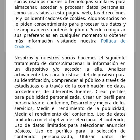
socios usamos cookies o tecnologías similares para
almacenar, acceder y procesar datos personales,
04/2018
21.600 km
Gasolina
368 kW (500 CV)
como sus visitas a esta página web, las direcciones
IP y los identificadores de cookies. Algunos socios no
le piden consentimiento para procesar tus datos y
se amparan en su interés legítimo. Puede configurar
sus preferencias en cualquier momento u obtener
Particular
más información visitando nuestra
Política de
ES-04712 El Ejido
Guar
Cookies
.
Nosotros y nuestros socios hacemos el siguiente
tratamiento de datos:Almacenar la información en
un dispositivo y/o acceder a ella, Analizar
activamente las características del dispositivo para
su identificación, Comprender al público a través de
estadísticas o a través de la combinación de datos
procedentes de diferentes fuentes, Crear perfiles
para publicidad personalizada, Crear un perfil para
personalizar el contenido, Desarrollo y mejora de los
servicios, Medir el rendimiento de la publicidad,
Medir el rendimiento del contenido, Uso de datos
limitados con el objetivo de seleccionar el contenido,
Uso de datos limitados para seleccionar anuncios
básicos, Uso de perfiles para la selección de
contenido personalizado, Utilizar datos de