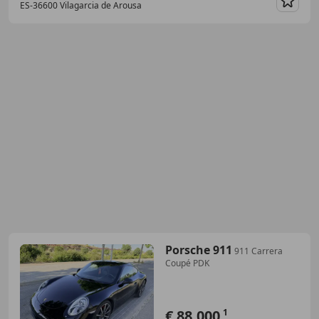
ES-36600 Vilagarcia de Arousa
Guar
Porsche 911
911 Carrera
Coupé PDK
€ 88.000
1