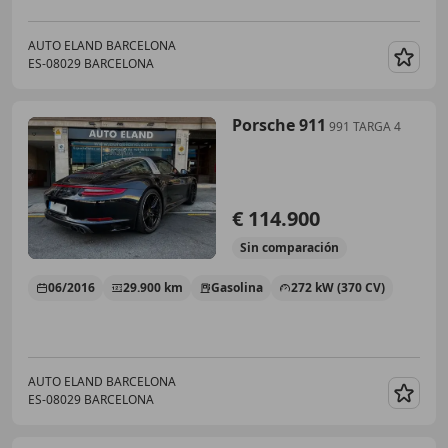
AUTO ELAND BARCELONA
ES-08029 BARCELONA
Guar
Porsche 911
991 TARGA 4
€ 114.900
Sin
comparación
06/2016
29.900 km
Gasolina
272 kW (370 CV)
AUTO ELAND BARCELONA
ES-08029 BARCELONA
Guar