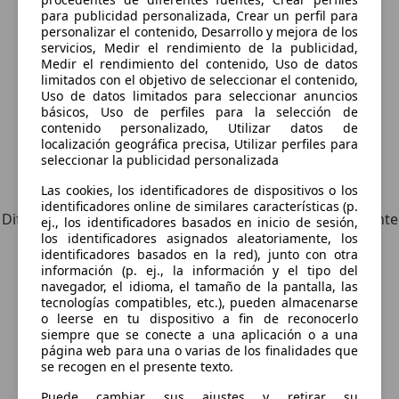
para publicidad personalizada, Crear un perfil para
Guardar búsqueda
personalizar el contenido, Desarrollo y mejora de los
servicios, Medir el rendimiento de la publicidad,
Medir el rendimiento del contenido, Uso de datos
limitados con el objetivo de seleccionar el contenido,
Uso de datos limitados para seleccionar anuncios
básicos, Uso de perfiles para la selección de
contenido personalizado, Utilizar datos de
localización geográfica precisa, Utilizar perfiles para
seleccionar la publicidad personalizada
Explora vehículos similares
Las cookies, los identificadores de dispositivos o los
identificadores online de similares características (p.
Diferente de tus criterios de búsqueda, pero posiblemente
ej., los identificadores basados en inicio de sesión,
los identificadores asignados aleatoriamente, los
una coincidencia perfecta.
identificadores basados en la red), junto con otra
información (p. ej., la información y el tipo del
navegador, el idioma, el tamaño de la pantalla, las
tecnologías compatibles, etc.), pueden almacenarse
o leerse en tu dispositivo a fin de reconocerlo
¿Desea ser informado
siempre que se conecte a una aplicación o a una
automáticamente sobre vehículos
página web para una o varias de los finalidades que
se recogen en el presente texto.
nuevos para su búsqueda?
Puede cambiar sus ajustes y retirar su