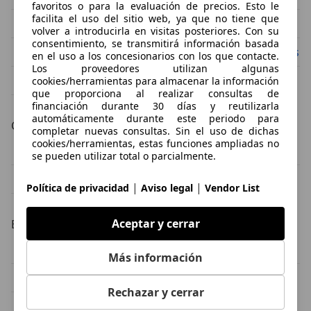
favoritos o para la evaluación de precios. Esto le
facilita el uso del sitio web, ya que no tiene que
Porsche 911 964
Porsche 911 991
volver a introducirla en visitas posteriores. Con su
consentimiento, se transmitirá información basada
Porsche 911 991.2
Porsche 911 991 turbo s
en el uso a los concesionarios con los que contacte.
Los proveedores utilizan algunas
Porsche 911 992
cookies/herramientas para almacenar la información
que proporciona al realizar consultas de
financiación durante 30 días y reutilizarla
automáticamente durante este periodo para
Carrocería
completar nuevas consultas. Sin el uso de dichas
cookies/herramientas, estas funciones ampliadas no
Porsche 911 coupé
Porsche 911 cabrio
se pueden utilizar total o parcialmente.
Porsche 911 coche pequeño
|
|
Política de privacidad
Aviso legal
Vendor List
Aceptar y cerrar
Estado del vehículo
Porsche 911 ocasión
Porsche 911 clásico
Más información
Porsche 911 KM0
Rechazar y cerrar