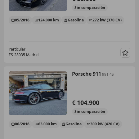
Sin
comparación
05/2016
124.000 km
Gasolina
272 kW (370 CV)
Particular
ES-28035 Madrid
Guar
Porsche 911
991 4S
€ 104.900
Sin
comparación
06/2016
63.000 km
Gasolina
309 kW (420 CV)