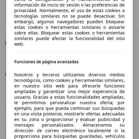
información de inicio de sesión o las preferencias de
privacidad. Normalmente, el uso de estas cookies o
tecnologías similares no se puede desactivar. Sin
IVA deducible
embargo, algunos navegadores pueden bloquear
Esta información la proporciona el proveedor del certificado.
estas cookies o herramientas similares o avisarle
sobre ellas. Bloquear estas cookies o herramientas
similares puede afectar la funcionalidad del sitio
Más detalles
web.
Porsche 911
Porsche 911 Especificaciones técnicas
Funciones de página avanzadas
Versión
Nosotros y terceros utilizamos diversos medios
tecnológicos, como cookies y herramientas similares,
Porsche 911 2.2
Porsche 911 2.4
en nuestro sitio web para ofrecerle funciones
ampliadas y garantizar una mejor experiencia de
usuario. Gracias a estas funcionalidades ampliadas,
Porsche 911 3.0-targa
Porsche 911 3.2
le permitimos personalizar nuestra oferta; por
ejemplo, para que pueda continuar sus búsquedas
Porsche 911 4-carrera
Porsche 911 4 Gts
en una visita posterior, mostrarle ofertas adecuadas
en su zona o proporcionar y evaluar publicidad y
Porsche 911 4s
Porsche 911 911-turbo
mensajes personalizados. Almacenamos su
dirección de correo electrónico localmente si la
proporciona para búsquedas guardadas, vehículos
Porsche 911 911-turbo-s
Porsche 911 930