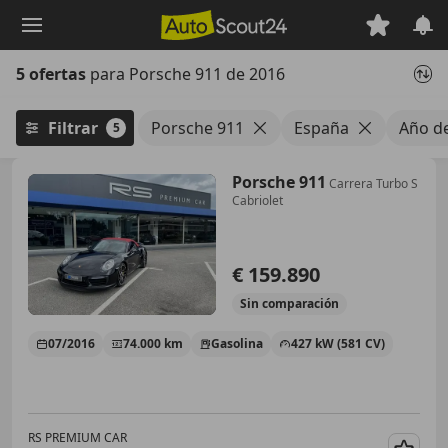
Saltar
al
contenido
5 ofertas
para Porsche 911 de 2016
principal
Filtrar
Porsche 911
España
Año d
5
Porsche 911
Carrera Turbo S
Cabriolet
€ 159.890
Sin
comparación
07/2016
74.000 km
Gasolina
427 kW (581 CV)
RS PREMIUM CAR