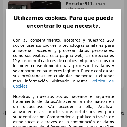
Porsche 911
Carrera
Cabriolet PDK
Utilizamos cookies. Para que pueda
encontrar lo que necesita.
€ 98.500
Sin
comparación
Con su consentimiento, nosotros y nuestros 263
socios usamos cookies o tecnologías similares para
10/2016
99.500 km
Gasolina
272 kW (370 CV)
almacenar, acceder y procesar datos personales,
como sus visitas a esta página web, las direcciones
IP y los identificadores de cookies. Algunos socios no
le piden consentimiento para procesar tus datos y
se amparan en su interés legítimo. Puede configurar
sus preferencias en cualquier momento u obtener
Particular
más información visitando nuestra
Política de
ES-46185 La Pobla De Vallbona
Guar
Cookies
.
Nosotros y nuestros socios hacemos el siguiente
5
Ofertas
para Porsche 911
tratamiento de datos:Almacenar la información en
un dispositivo y/o acceder a ella, Analizar
activamente las características del dispositivo para
¿Desea ser informado automáticamente sobre vehículos
su identificación, Comprender al público a través de
nuevos para su búsqueda?
estadísticas o a través de la combinación de datos
procedentes de diferentes fuentes, Crear perfiles