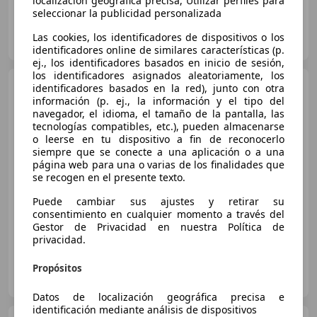
localización geográfica precisa, Utilizar perfiles para
seleccionar la publicidad personalizada
MOSANCAR
Las cookies, los identificadores de dispositivos o los
ES-28400 Collado Villalba
Guar
identificadores online de similares características (p.
ej., los identificadores basados en inicio de sesión,
los identificadores asignados aleatoriamente, los
Opel Corsa
1.2T XHL S/S
identificadores basados en la red), junto con otra
Ultimate 100
información (p. ej., la información y el tipo del
navegador, el idioma, el tamaño de la pantalla, las
tecnologías compatibles, etc.), pueden almacenarse
o leerse en tu dispositivo a fin de reconocerlo
€ 16.700
1
siempre que se conecte a una aplicación o a una
página web para una o varias de los finalidades que
Sin
comparación
se recogen en el presente texto.
06/2026
10 km
Gasolina
74 kW (101 CV)
Puede cambiar sus ajustes y retirar su
consentimiento en cualquier momento a través del
Gestor de Privacidad en nuestra Política de
privacidad.
STELLANTIS & YOU VALENCIA TRES CRUCES
Propósitos
ES-46980 Paterna
Guar
Datos de localización geográfica precisa e
identificación mediante análisis de dispositivos