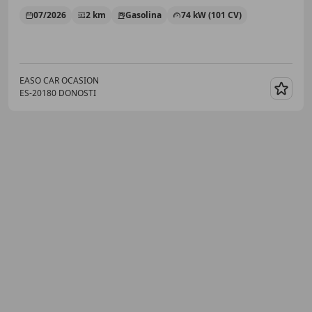
07/2026
2 km
Gasolina
74 kW (101 CV)
EASO CAR OCASION
ES-20180 DONOSTI
Guar