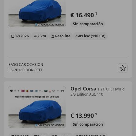
€ 16.490
1
Sin
comparación
07/2026
2 km
Gasolina
81 kW (110 CV)
EASO CAR OCASION
ES-20180 DONOSTI
Guar
Opel Corsa
1.2T XHL Hybrid
S/S Edition Aut. 110
€ 13.990
1
Sin
comparación