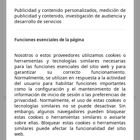
Opel Corsa
1.2T XHL S/S
Edition 100
Publicidad y contenido personalizados, medición de
publicidad y contenido, investigación de audiencia y
desarrollo de servicios
€ 14.900
Funciones esenciales de la página
Sin
comparación
03/2026
10 km
Gasolina
74 kW (101 CV)
Nosotros o estos proveedores utilizamos cookies o
herramientas y tecnologías similares necesarias
para las funciones esenciales del sitio web y para
garantizar su correcto funcionamiento.
Normalmente, se utilizan en respuesta a la actividad
MOSANCAR
del usuario para habilitar funciones importantes
ES-28400 Collado Villalba
como la configuración y el mantenimiento de la
Guar
información de inicio de sesión o las preferencias de
privacidad. Normalmente, el uso de estas cookies o
tecnologías similares no se puede desactivar. Sin
Opel Corsa
1.2T XHLHybrid
embargo, algunos navegadores pueden bloquear
81kW GS eDCT
estas cookies o herramientas similares o avisarle
sobre ellas. Bloquear estas cookies o herramientas
similares puede afectar la funcionalidad del sitio
web.
€ 19.890
1