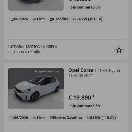
Sin
comparación
06/2026
1 km
Gasolina
74 kW (101 CV)
INTEGRAL MOTION LA GRELA
ES-15008 A Coruña
Guar
Opel Corsa
1.2T XHLHybrid
81kW GS eDCT
€ 19.890
1
Sin
comparación
06/2026
1 km
Electro/Gasolina
81 kW (110 CV)