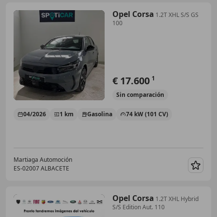
Opel Corsa
1.2T XHL S/S GS
100
€ 17.600
1
Sin
comparación
04/2026
1 km
Gasolina
74 kW (101 CV)
Martiaga Automoción
ES-02007 ALBACETE
Guar
Opel Corsa
1.2T XHL Hybrid
S/S Edition Aut. 110