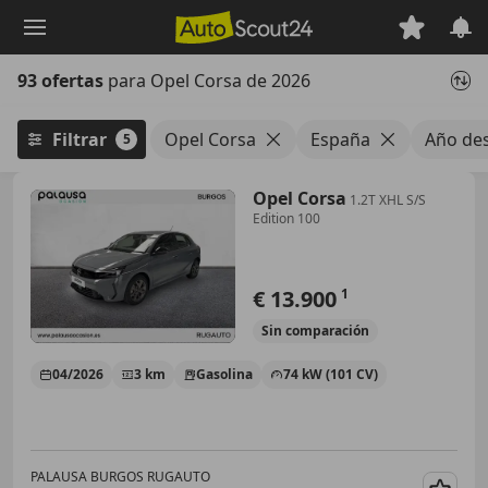
Saltar
al
contenido
93 ofertas
para Opel Corsa de 2026
principal
Filtrar
Opel Corsa
España
Año de
5
Opel Corsa
1.2T XHL S/S
Edition 100
€ 13.900
1
Sin
comparación
04/2026
3 km
Gasolina
74 kW (101 CV)
PALAUSA BURGOS RUGAUTO