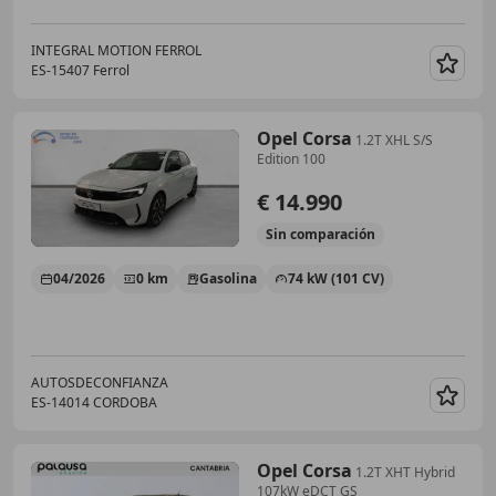
INTEGRAL MOTION FERROL
ES-15407 Ferrol
Guar
Opel Corsa
1.2T XHL S/S
Edition 100
€ 14.990
Sin
comparación
04/2026
0 km
Gasolina
74 kW (101 CV)
AUTOSDECONFIANZA
ES-14014 CORDOBA
Guar
Opel Corsa
1.2T XHT Hybrid
107kW eDCT GS