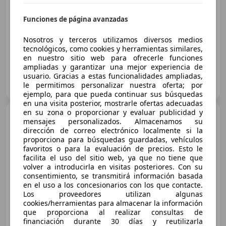
Sin
comparación
Funciones de página avanzadas
06/2026
1 km
Electro/Gasolina
81 kW (110 CV)
Nosotros y terceros utilizamos diversos medios
tecnológicos, como cookies y herramientas similares,
en nuestro sitio web para ofrecerle funciones
ampliadas y garantizar una mejor experiencia de
usuario. Gracias a estas funcionalidades ampliadas,
INTEGRAL MOTION LA GRELA
le permitimos personalizar nuestra oferta; por
ES-15008 A Coruña
Guar
ejemplo, para que pueda continuar sus búsquedas
en una visita posterior, mostrarle ofertas adecuadas
en su zona o proporcionar y evaluar publicidad y
Opel Corsa
1.2T XHT Hybrid
mensajes personalizados. Almacenamos su
eDCT6 S/S 145 CV (107kW) GS
dirección de correo electrónico localmente si la
proporciona para búsquedas guardadas, vehículos
favoritos o para la evaluación de precios. Esto le
facilita el uso del sitio web, ya que no tiene que
€ 20.900
volver a introducirla en visitas posteriores. Con su
consentimiento, se transmitirá información basada
Sin
comparación
en el uso a los concesionarios con los que contacte.
Los proveedores utilizan algunas
07/2026
15 km
Electro/Gasolina
107 kW (145 CV)
cookies/herramientas para almacenar la información
que proporciona al realizar consultas de
financiación durante 30 días y reutilizarla