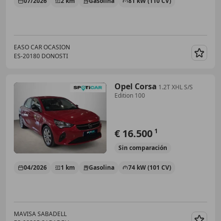
07/2026
2 km
Gasolina
81 kW (110 CV)
EASO CAR OCASION
ES-20180 DONOSTI
Guar
Opel Corsa
1.2T XHL S/S
Edition 100
€ 16.500
1
Sin
comparación
04/2026
1 km
Gasolina
74 kW (101 CV)
MAVISA SABADELL