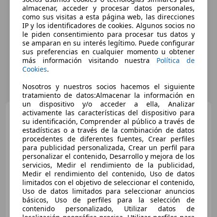
almacenar, acceder y procesar datos personales,
como sus visitas a esta página web, las direcciones
IP y los identificadores de cookies. Algunos socios no
le piden consentimiento para procesar tus datos y
se amparan en su interés legítimo. Puede configurar
sus preferencias en cualquier momento u obtener
más información visitando nuestra
Política de
Cookies
.
Nosotros y nuestros socios hacemos el siguiente
tratamiento de datos:Almacenar la información en
un dispositivo y/o acceder a ella, Analizar
Opel Corsa
activamente las características del dispositivo para
1.2T XHL S/S
su identificación, Comprender al público a través de
Edition 100
estadísticas o a través de la combinación de datos
procedentes de diferentes fuentes, Crear perfiles
para publicidad personalizada, Crear un perfil para
€ 14.900
personalizar el contenido, Desarrollo y mejora de los
servicios, Medir el rendimiento de la publicidad,
Sin
comparación
Medir el rendimiento del contenido, Uso de datos
limitados con el objetivo de seleccionar el contenido,
Uso de datos limitados para seleccionar anuncios
03/2026
10 km
Gasolina
74 kW (101 CV)
básicos, Uso de perfiles para la selección de
contenido personalizado, Utilizar datos de