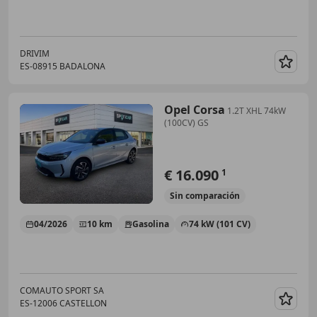
DRIVIM
ES-08915 BADALONA
Guar
Opel Corsa
1.2T XHL 74kW
(100CV) GS
€ 16.090
1
Sin
comparación
04/2026
10 km
Gasolina
74 kW (101 CV)
COMAUTO SPORT SA
ES-12006 CASTELLON
Guar