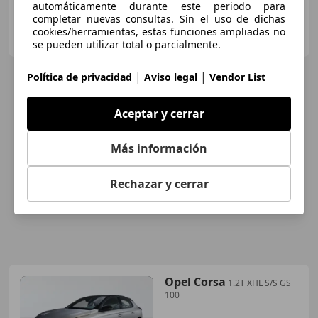
automáticamente durante este periodo para
completar nuevas consultas. Sin el uso de dichas
DRIVIM
cookies/herramientas, estas funciones ampliadas no
ES-08915 BADALONA
Guar
se pueden utilizar total o parcialmente.
|
|
Política de privacidad
Aviso legal
Vendor List
Aceptar y cerrar
Más información
Rechazar y cerrar
Opel Corsa
1.2T XHL S/S GS
100