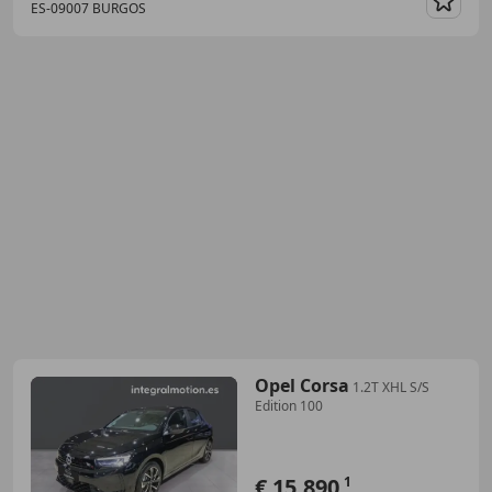
ES-09007 BURGOS
Guar
Opel Corsa
1.2T XHL S/S
Edition 100
€ 15.890
1