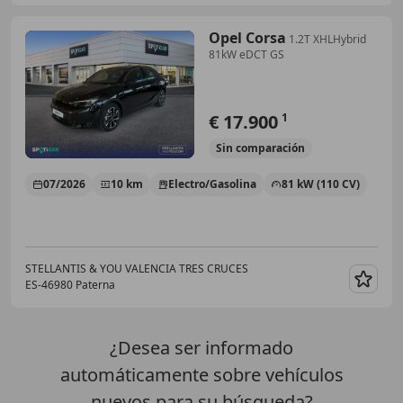
Opel Corsa
1.2T XHLHybrid
81kW eDCT GS
€ 17.900
1
Sin
comparación
07/2026
10 km
Electro/Gasolina
81 kW (110 CV)
STELLANTIS & YOU VALENCIA TRES CRUCES
ES-46980 Paterna
Guar
¿Desea ser informado
automáticamente sobre vehículos
nuevos para su búsqueda?