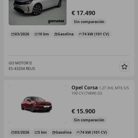
€ 17.490
Sin
comparación
03/2026
10 km
Gasolina
74 kW (101 CV)
GO MOTOR II
ES-43204 REUS
Guar
Opel Corsa
1.2T XHL MT6 S/S
100 CV (74kW) GS
€ 15.900
Sin
comparación
03/2026
5 km
Gasolina
74 kW (101 CV)