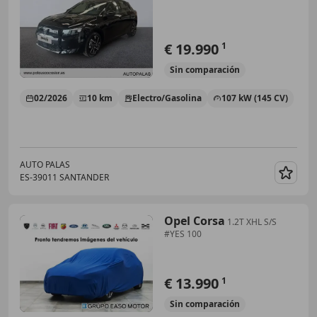
€ 19.990
1
Sin
comparación
02/2026
10 km
Electro/Gasolina
107 kW (145 CV)
AUTO PALAS
ES-39011 SANTANDER
Guar
Opel Corsa
1.2T XHL S/S
#YES 100
€ 13.990
1
Sin
comparación