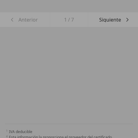
Anterior
1
/
7
Siguiente
IVA deducible
Esta información la proporciona el proveedor del certificado.