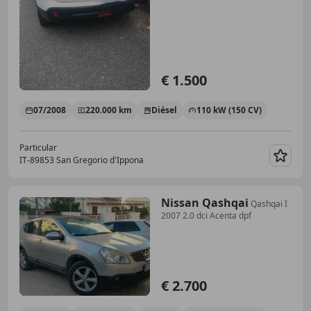
€ 1.500
07/2008
220.000 km
Diésel
110 kW (150 CV)
Particular
IT-89853 San Gregorio d'Ippona
Guar
Nissan Qashqai
Qashqai I
2007 2.0 dci Acenta dpf
€ 2.700