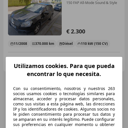
150 FAP All-Mode Sound & Style
€ 2.300
11/2008
370.000 km
Diésel
110 kW (150 CV)
Particular
FR-01100 Oyonnax
Utilizamos cookies. Para que pueda
Guar
encontrar lo que necesita.
Con su consentimiento, nosotros y nuestros 263
socios usamos cookies o tecnologías similares para
almacenar, acceder y procesar datos personales,
como sus visitas a esta página web, las direcciones
IP y los identificadores de cookies. Algunos socios no
le piden consentimiento para procesar tus datos y
se amparan en su interés legítimo. Puede configurar
sus preferencias en cualquier momento u obtener