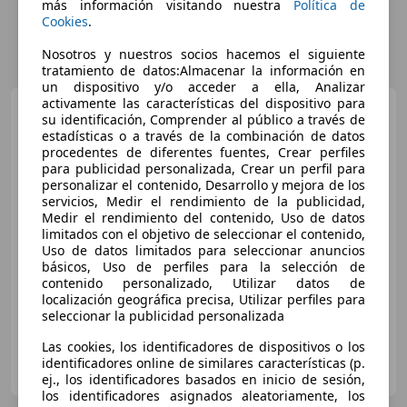
más información visitando nuestra
Política de
Cookies
.
Nosotros y nuestros socios hacemos el siguiente
tratamiento de datos:Almacenar la información en
un dispositivo y/o acceder a ella, Analizar
activamente las características del dispositivo para
Nissan Qashqai
2.0 dCi
su identificación, Comprender al público a través de
DPF I-Way
estadísticas o a través de la combinación de datos
procedentes de diferentes fuentes, Crear perfiles
para publicidad personalizada, Crear un perfil para
personalizar el contenido, Desarrollo y mejora de los
servicios, Medir el rendimiento de la publicidad,
Medir el rendimiento del contenido, Uso de datos
limitados con el objetivo de seleccionar el contenido,
Uso de datos limitados para seleccionar anuncios
€ 3.800
básicos, Uso de perfiles para la selección de
contenido personalizado, Utilizar datos de
localización geográfica precisa, Utilizar perfiles para
06/2010
222.000 km
Diésel
110 kW (150 CV)
seleccionar la publicidad personalizada
Las cookies, los identificadores de dispositivos o los
Particular
identificadores online de similares características (p.
DE-18551 sagard
Guar
ej., los identificadores basados en inicio de sesión,
los identificadores asignados aleatoriamente, los