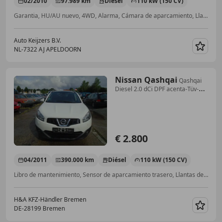
02/2010
97.989 km
Diésel
110 kW (150 CV)
Garantia, HU/AU nuevo, 4WD, Alarma, Cámara de aparcamiento, Llantas de aleación, Techo panorámico, Sensor de aparcamiento trasero
Auto Keijzers B.V.
NL-7322 AJ APELDOORN
Guar
Nissan Qashqai
Qashqai
Diesel 2.0 dCi DPF acenta-Tüv-
09.2027
€ 2.800
04/2011
390.000 km
Diésel
110 kW (150 CV)
Libro de mantenimiento, Sensor de aparcamiento trasero, Llantas de aleación, Techo panorámico, Sistema de limitación de la velocidad, Volante multifunción, USB, Bluetooth
H&A KFZ-Händler Bremen
DE-28199 Bremen
Guar