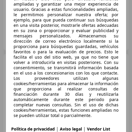
ampliadas y garantizar una mejor experiencia de
€ 3.500
usuario. Gracias a estas funcionalidades ampliadas,
le permitimos personalizar nuestra oferta; por
ejemplo, para que pueda continuar sus búsquedas
04/2010
225.000 km
Diésel
110 kW (150 CV)
en una visita posterior, mostrarle ofertas adecuadas
en su zona o proporcionar y evaluar publicidad y
mensajes personalizados. Almacenamos su
Autobic srl
dirección de correo electrónico localmente si la
IT-10024 Moncalieri - To
Guar
proporciona para búsquedas guardadas, vehículos
favoritos o para la evaluación de precios. Esto le
facilita el uso del sitio web, ya que no tiene que
Nissan Qashqai
Diesel 2.0
volver a introducirla en visitas posteriores. Con su
dCi DPF I-Way
consentimiento, se transmitirá información basada
en el uso a los concesionarios con los que contacte.
Los proveedores utilizan algunas
cookies/herramientas para almacenar la información
que proporciona al realizar consultas de
financiación durante 30 días y reutilizarla
€ 3.499
automáticamente durante este periodo para
completar nuevas consultas. Sin el uso de dichas
07/2009
195.000 km
Diésel
110 kW (150 CV)
cookies/herramientas, estas funciones ampliadas no
se pueden utilizar total o parcialmente.
Jimmy Cars
|
|
Política de privacidad
Aviso legal
Vendor List
DE-24145 Kiel
Guar