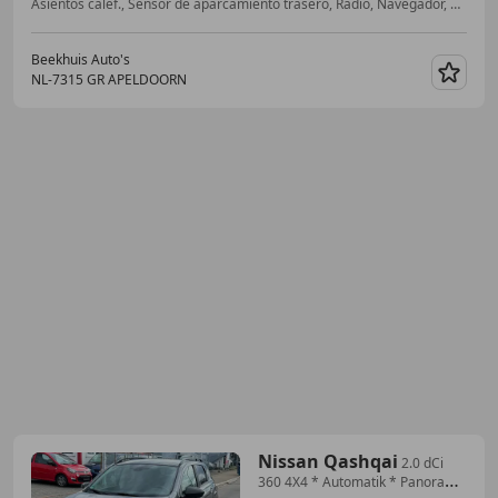
Asientos calef., Sensor de aparcamiento trasero, Radio, Navegador, 4WD, Techo panorámico, Llantas de aleación, Cierre centralizado
Beekhuis Auto's
NL-7315 GR APELDOORN
Guar
Nissan Qashqai
2.0 dCi
360 4X4 * Automatik * Panorama