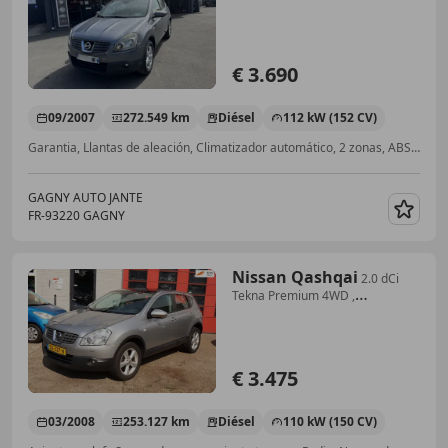
€ 3.690
09/2007
272.549 km
Diésel
112 kW (152 CV)
Garantia, Llantas de aleación, Climatizador automático, 2 zonas, ABS, Techo panorámico, Dirección asistida, ESP, Ordenador
GAGNY AUTO JANTE
FR-93220 GAGNY
Guar
Nissan Qashqai
2.0 dCi
Tekna Premium 4WD ,
AUTOMAAT NAVI LEER PAN
€ 3.475
03/2008
253.127 km
Diésel
110 kW (150 CV)