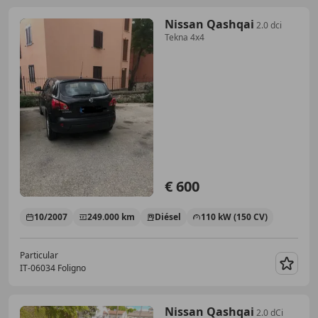
Nissan Qashqai
2.0 dci
Tekna 4x4
€ 600
10/2007
249.000 km
Diésel
110 kW (150 CV)
Particular
IT-06034 Foligno
Guar
Nissan Qashqai
2.0 dCi