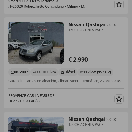
Smart 111 di Pietro Tartamella
IT-20020 Robecchetto Con Induno - Milano - MI
Guar
Nissan Qashqai
2.0 DCI
150CH ACENTA PACK
€ 2.990
08/2007
333.000 km
Diésel
112 kW (152 CV)
Garantia, Llantas de aleación, Climatizador automático, 2 zonas, ABS, Techo panorámico, Dirección asistida, ESP, Sensor de lluvia
PROVENCE CAR LA FARLEDE
FR-83210 La Farlède
Guar
Nissan Qashqai
2.0 DCI
150CH ACENTA PACK