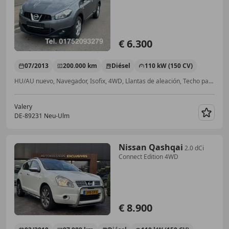
!
€ 6.300
07/2013
200.000 km
Diésel
110 kW (150 CV)
HU/AU nuevo, Navegador, Isofix, 4WD, Llantas de aleación, Techo panorámico, Bluetooth, Aire Acondicionado
Valery
DE-89231 Neu-Ulm
Guar
Nissan Qashqai
2.0 dCi
Connect Edition 4WD
€ 8.900