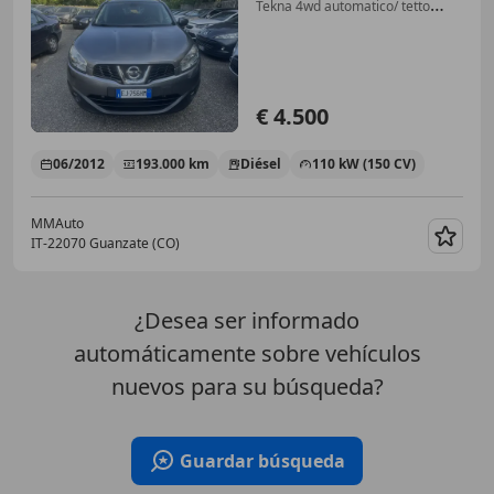
Tekna 4wd automatico/ tetto
panoramico
€ 4.500
06/2012
193.000 km
Diésel
110 kW (150 CV)
MMAuto
IT-22070 Guanzate (CO)
Guar
¿Desea ser informado
automáticamente sobre vehículos
nuevos para su búsqueda?
Guardar búsqueda