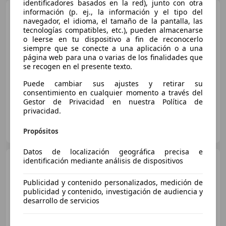
identificadores basados en la red), junto con otra
Nissan Qashqai
información (p. ej., la información y el tipo del
Qashqai I
navegador, el idioma, el tamaño de la pantalla, las
2.0 dci Tekna 4x4 dpf FL
tecnologías compatibles, etc.), pueden almacenarse
o leerse en tu dispositivo a fin de reconocerlo
siempre que se conecte a una aplicación o a una
página web para una o varias de los finalidades que
se recogen en el presente texto.
€ 5.990
Puede cambiar sus ajustes y retirar su
consentimiento en cualquier momento a través del
03/2012
99.400 km
Diésel
110 kW (150 CV)
Gestor de Privacidad en nuestra Política de
privacidad.
Auto Italia Srls
IT-24049 Verdello - Bergamo - Bg
Propósitos
Guar
Datos de localización geográfica precisa e
Nissan Qashqai
identificación mediante análisis de dispositivos
2.0 dci
Tekna 4x4 dpf FL
Publicidad y contenido personalizados, medición de
publicidad y contenido, investigación de audiencia y
desarrollo de servicios