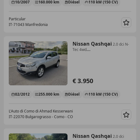
10/2007
160.000 km
Diésel
110 kW (150 CV)
Particular
IT-71043 Manfredonia
Guar
Nissan Qashqai
2.0 dci N-
Tec 4wd
Automatic*Navi*Camera
€ 3.950
02/2012
255.000 km
Diésel
110 kW (150 CV)
L'Auto di Como di Ahmad Kesserwani
IT-22070 Bulgarograsso - Como - CO
Guar
Nissan Qashqai
2.0 dci