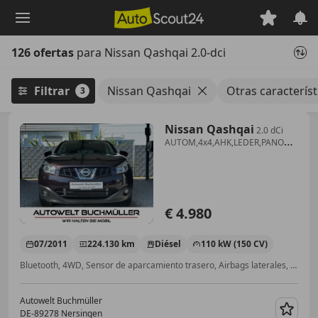
Saltar
al
contenido
126 ofertas
para Nissan Qashqai 2.0-dci
principal
Filtrar
Nissan Qashqai
Otras característi
3
Nissan Qashqai
2.0 dCi
AUTOM,4x4,AHK,LEDER,PANO
Klima
€ 4.980
07/2011
224.130 km
Diésel
110 kW (150 CV)
Bluetooth, 4WD, Sensor de aparcamiento trasero, Airbags laterales, Manos libres, Sistema de sonido, Navegador, Techo solar
Autowelt Buchmüller
DE-89278 Nersingen
Guar