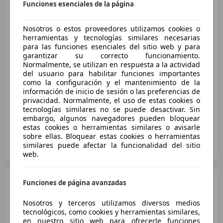
Funciones esenciales de la página
Nosotros o estos proveedores utilizamos cookies o
herramientas y tecnologías similares necesarias
para las funciones esenciales del sitio web y para
garantizar su correcto funcionamiento.
Normalmente, se utilizan en respuesta a la actividad
del usuario para habilitar funciones importantes
como la configuración y el mantenimiento de la
€ 4.000
información de inicio de sesión o las preferencias de
privacidad. Normalmente, el uso de estas cookies o
tecnologías similares no se puede desactivar. Sin
12/2015
330.000 km
Diésel
110 kW (150 CV)
embargo, algunos navegadores pueden bloquear
estas cookies o herramientas similares o avisarle
sobre ellas. Bloquear estas cookies o herramientas
Particular
similares puede afectar la funcionalidad del sitio
IT-74023 Grottaglie
Guar
web.
Nissan Qashqai
Qashqai I
Funciones de página avanzadas
2.0 dci Tekna dpf FL
Nosotros y terceros utilizamos diversos medios
tecnológicos, como cookies y herramientas similares,
en nuestro sitio web para ofrecerle funciones