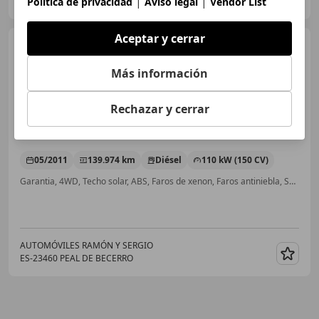
|
|
Política de privacidad
Aviso legal
Vendor List
ES-03730 JAVEA
Guar
Aceptar y cerrar
Nissan Qashqai
2.0dCi
Tekna Premium 4x4 17´´
Más información
Rechazar y cerrar
€ 10.990
Sin
comparación
05/2011
139.974 km
Diésel
110 kW (150 CV)
Garantia, 4WD, Techo solar, ABS, Faros de xenon, Faros antiniebla, Sensor de lluvia, USB
AUTOMÓVILES RAMÓN Y SERGIO
ES-23460 PEAL DE BECERRO
Guar