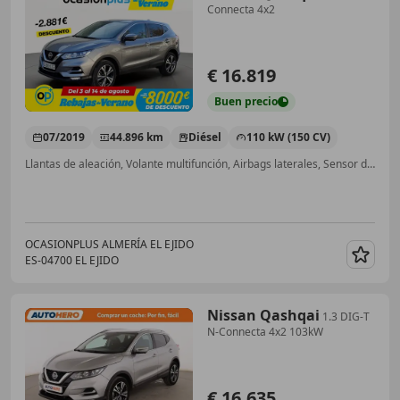
Connecta 4x2
€ 16.819
Buen
precio
07/2019
44.896 km
Diésel
110 kW (150 CV)
Llantas de aleación, Volante multifunción, Airbags laterales, Sensor de lluvia, Faros antiniebla, ABS, Cierre centralizado, Bluetooth
OCASIONPLUS ALMERÍA EL EJIDO
ES-04700 EL EJIDO
Guar
Nissan Qashqai
1.3 DIG-T
N-Connecta 4x2 103kW
€ 16.635