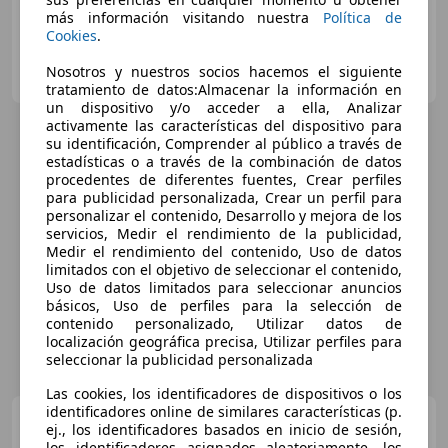
más información visitando nuestra
Política de
Cookies
.
LUNUSA CARS.
Nosotros y nuestros socios hacemos el siguiente
ES-46019 VALENCIA
Guar
tratamiento de datos:Almacenar la información en
un dispositivo y/o acceder a ella, Analizar
activamente las características del dispositivo para
su identificación, Comprender al público a través de
estadísticas o a través de la combinación de datos
procedentes de diferentes fuentes, Crear perfiles
para publicidad personalizada, Crear un perfil para
personalizar el contenido, Desarrollo y mejora de los
servicios, Medir el rendimiento de la publicidad,
Medir el rendimiento del contenido, Uso de datos
limitados con el objetivo de seleccionar el contenido,
Uso de datos limitados para seleccionar anuncios
básicos, Uso de perfiles para la selección de
contenido personalizado, Utilizar datos de
localización geográfica precisa, Utilizar perfiles para
seleccionar la publicidad personalizada
Las cookies, los identificadores de dispositivos o los
identificadores online de similares características (p.
Nissan Qashqai
1.6dCi
ej., los identificadores basados en inicio de sesión,
Tekna 4x2 XTronic 17´´
los identificadores asignados aleatoriamente, los