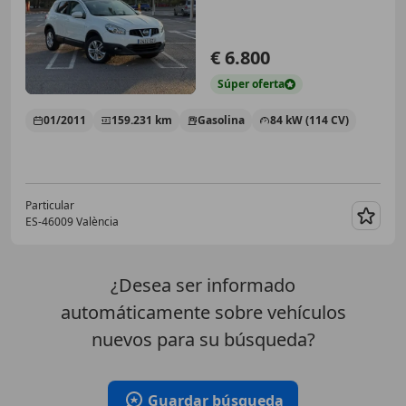
Sport
€ 6.800
Súper
oferta
01/2011
159.231 km
Gasolina
84 kW (114 CV)
Particular
ES-46009 València
Guar
¿Desea ser informado
automáticamente sobre vehículos
nuevos para su búsqueda?
Guardar búsqueda