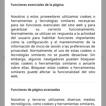
Sin
comparación
Funciones esenciales de la página
03/2023
177.938 km
Electro/Gasolina
Nosotros o estos proveedores utilizamos cookies o
103 kW (140 CV)
herramientas y tecnologías similares necesarias
Garantia
para las funciones esenciales del sitio web y para
garantizar su correcto funcionamiento.
Normalmente, se utilizan en respuesta a la actividad
del usuario para habilitar funciones importantes
como la configuración y el mantenimiento de la
INTEGRAL MOTION VALENCIA
información de inicio de sesión o las preferencias de
ES-46930 Quart de Poblet
privacidad. Normalmente, el uso de estas cookies o
Guar
tecnologías similares no se puede desactivar. Sin
embargo, algunos navegadores pueden bloquear
estas cookies o herramientas similares o avisarle
Nissan Qashqai
1.2 DIG-T
sobre ellas. Bloquear estas cookies o herramientas
N-Connecta 4x2
similares puede afectar la funcionalidad del sitio
web.
€ 12.000
1
Funciones de página avanzadas
Súper
oferta
Nosotros y terceros utilizamos diversos medios
05/2018
121.199 km
Gasolina
85 kW (116 CV)
tecnológicos, como cookies y herramientas similares,