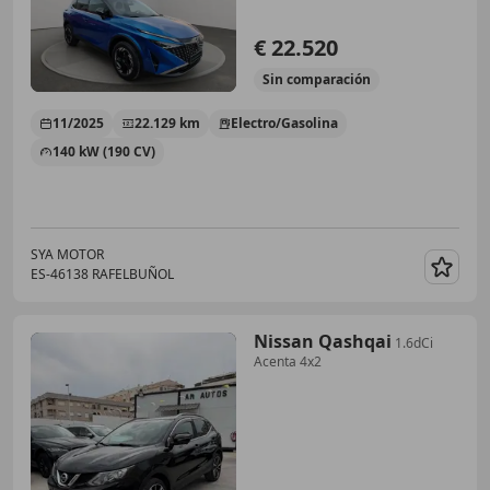
€ 22.520
Sin
comparación
11/2025
22.129 km
Electro/Gasolina
140 kW (190 CV)
SYA MOTOR
ES-46138 RAFELBUÑOL
Guar
Nissan Qashqai
1.6dCi
Acenta 4x2