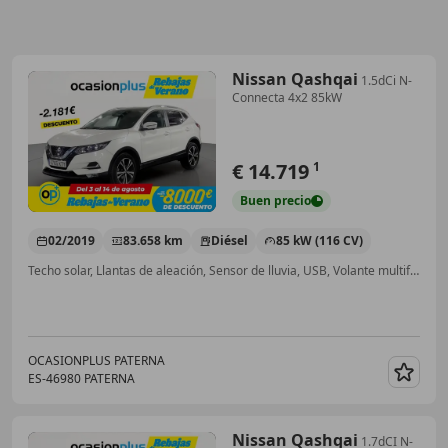
Nissan Qashqai
1.5dCi N-
Connecta 4x2 85kW
€ 14.719
1
Buen
precio
02/2019
83.658 km
Diésel
85 kW (116 CV)
Techo solar, Llantas de aleación, Sensor de lluvia, USB, Volante multifunción, Isofix, Faros antiniebla, Bluetooth
OCASIONPLUS PATERNA
ES-46980 PATERNA
Guar
Nissan Qashqai
1.7dCI N-