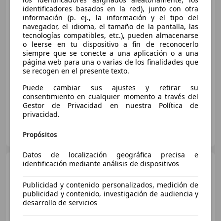
identificadores basados en la red), junto con otra
información (p. ej., la información y el tipo del
navegador, el idioma, el tamaño de la pantalla, las
€ 10.950
1
tecnologías compatibles, etc.), pueden almacenarse
o leerse en tu dispositivo a fin de reconocerlo
Precio
justo
siempre que se conecte a una aplicación o a una
página web para una o varias de los finalidades que
05/2014
189.391 km
Diésel
96 kW (131 CV)
se recogen en el presente texto.
Asientos calef., Techo panorámico, USB, ABS, Sensor de lluvia, Bluetooth, CD, Control de velocidad
Puede cambiar sus ajustes y retirar su
consentimiento en cualquier momento a través del
Gestor de Privacidad en nuestra Política de
privacidad.
OCASIONPLUS ALMERÍA
ES-04230 ALMERÍA
Propósitos
Guar
Datos de localización geográfica precisa e
identificación mediante análisis de dispositivos
Nissan Qashqai
DIG-T
103kW (140CV) mHEV 4x2 Acenta
Publicidad y contenido personalizados, medición de
publicidad y contenido, investigación de audiencia y
desarrollo de servicios
€ 16.900
1