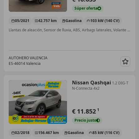
Súper
oferta
05/2021
42.757 km
Gasolina
103 kW (140 CV)
Llantas de aleación, Sensor de lluvia, ABS, Airbags laterales, Volante multifunción, USB, Start/Stop automático, Cierre centralizado
AUTOHERO VALENCIA
ES-46014 Valencia
Guar
Nissan Qashqai
1.2 DIG-T
N-Connecta 4x2
€ 11.852
1
Precio
justo
02/2018
156.467 km
Gasolina
85 kW (116 CV)