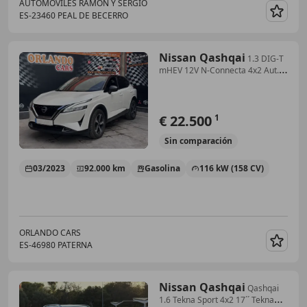
AUTOMÓVILES RAMÓN Y SERGIO
ES-23460 PEAL DE BECERRO
Guar
Nissan Qashqai
1.3 DIG-T
mHEV 12V N-Connecta 4x2 Aut.
116kW
€ 22.500
1
Sin
comparación
03/2023
92.000 km
Gasolina
116 kW (158 CV)
ORLANDO CARS
ES-46980 PATERNA
Guar
Nissan Qashqai
Qashqai
1.6 Tekna Sport 4x2 17´´ Tekna