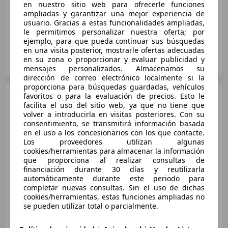
en nuestro sitio web para ofrecerle funciones
Techo solar, Control de velocidad, Bluetooth, Sensor de lluvia, Llantas de aleación, Isofix, CD, Climatizador automático
ampliadas y garantizar una mejor experiencia de
usuario. Gracias a estas funcionalidades ampliadas,
le permitimos personalizar nuestra oferta; por
ejemplo, para que pueda continuar sus búsquedas
en una visita posterior, mostrarle ofertas adecuadas
OCASIONPLUS ALZIRA
en su zona o proporcionar y evaluar publicidad y
ES-46600 ALZIRA
Guar
mensajes personalizados. Almacenamos su
dirección de correo electrónico localmente si la
proporciona para búsquedas guardadas, vehículos
Nissan Qashqai
favoritos o para la evaluación de precios. Esto le
1.5dCi
Acenta 4x2
facilita el uso del sitio web, ya que no tiene que
volver a introducirla en visitas posteriores. Con su
€ 6.500
consentimiento, se transmitirá información basada
en el uso a los concesionarios con los que contacte.
Precio
justo
Los proveedores utilizan algunas
cookies/herramientas para almacenar la información
05/2010
191.000 km
Diésel
78 kW (106 CV)
que proporciona al realizar consultas de
financiación durante 30 días y reutilizarla
Garantia, ABS, Llantas de aleación, Sensor de lluvia, Faros antiniebla, ESP, Airbags laterales, Control de velocidad
automáticamente durante este periodo para
completar nuevas consultas. Sin el uso de dichas
cookies/herramientas, estas funciones ampliadas no
se pueden utilizar total o parcialmente.
Autos Valero