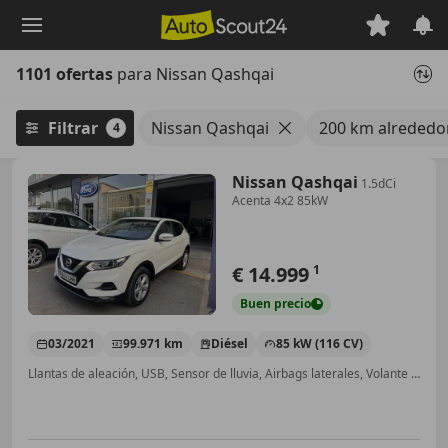
Saltar
al
contenido
1101 ofertas
para Nissan Qashqai
principal
Filtrar
Nissan Qashqai
200 km alrededo
4
Nissan Qashqai
1.5dCi
Acenta 4x2 85kW
€ 14.999
1
Buen
precio
03/2021
99.971 km
Diésel
85 kW (116 CV)
Llantas de aleación, USB, Sensor de lluvia, Airbags laterales, Volante multifunción, ABS, Faros antiniebla