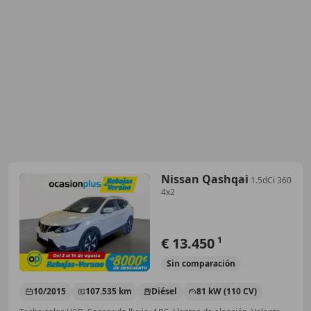
Nissan Qashqai
1.5dCi 360
4x2
€ 13.450
1
Sin
comparación
10/2015
107.535 km
Diésel
81 kW (110 CV)