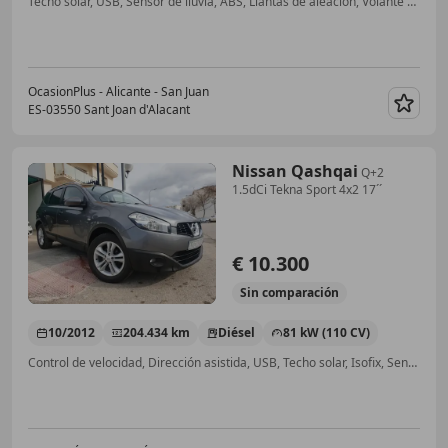
Techo solar, USB, Sensor de lluvia, ABS, Llantas de aleación, Volante multifunción, Start/Stop automático, Bluetooth
OcasionPlus - Alicante - San Juan
ES-03550 Sant Joan d'Alacant
Guar
Nissan Qashqai
Q+2
1.5dCi Tekna Sport 4x2 17´´
€ 10.300
Sin
comparación
10/2012
204.434 km
Diésel
81 kW (110 CV)
Control de velocidad, Dirección asistida, USB, Techo solar, Isofix, Sensor de lluvia, Inmovilizador, CD