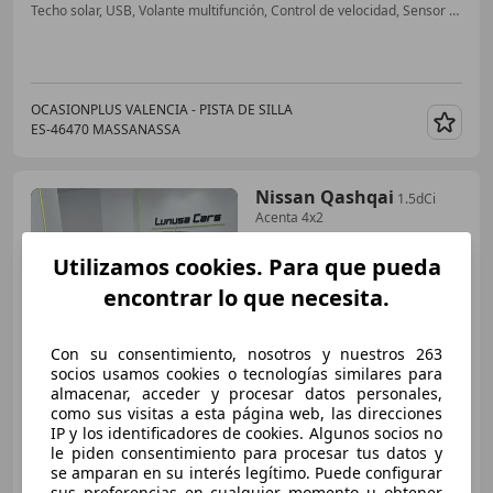
Techo solar, USB, Volante multifunción, Control de velocidad, Sensor de lluvia, Bluetooth, Llantas de aleación, Faros antiniebla
OCASIONPLUS VALENCIA - PISTA DE SILLA
ES-46470 MASSANASSA
Guar
Nissan Qashqai
1.5dCi
Acenta 4x2
Utilizamos cookies. Para que pueda
encontrar lo que necesita.
€ 7.490
Con su consentimiento, nosotros y nuestros 263
socios usamos cookies o tecnologías similares para
Sin
comparación
almacenar, acceder y procesar datos personales,
como sus visitas a esta página web, las direcciones
09/2009
285.000 km
Diésel
78 kW (106 CV)
IP y los identificadores de cookies. Algunos socios no
le piden consentimiento para procesar tus datos y
Garantia, ABS, Llantas de aleación, Bluetooth, Control de velocidad, ESP, Dirección asistida, Faros antiniebla
se amparan en su interés legítimo. Puede configurar
sus preferencias en cualquier momento u obtener