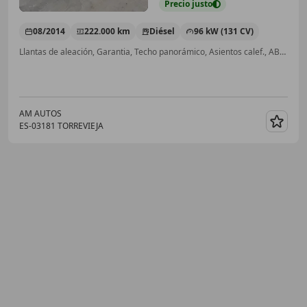
Precio
justo
08/2014
222.000 km
Diésel
96 kW (131 CV)
Llantas de aleación, Garantia, Techo panorámico, Asientos calef., ABS, USB, Faros antiniebla, Sensor de lluvia
AM AUTOS
ES-03181 TORREVIEJA
Guar