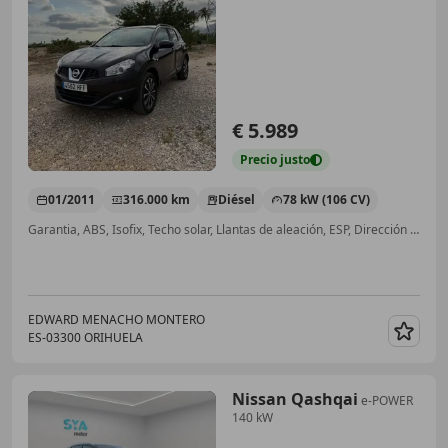
€ 5.989
Precio
justo
01/2011
316.000 km
Diésel
78 kW (106 CV)
Garantia, ABS, Isofix, Techo solar, Llantas de aleación, ESP, Dirección asistida, Faros antiniebla
EDWARD MENACHO MONTERO
ES-03300 ORIHUELA
Guar
Nissan Qashqai
e-POWER
140 kW