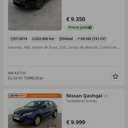
€ 9.350
Precio
justo
07/2014
222.000 km
Diésel
96 kW (131 CV)
Garantia, ABS, Sensor de lluvia, USB, Llantas de aleación, Control de velocidad, Faros antiniebla, Bluetooth
AM AUTOS
ES-03181 TORREVIEJA
Guar
Nissan Qashqai
1.5
Turbodiesel Acenta
€ 9.999