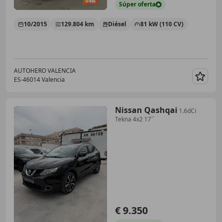
Súper
oferta
10/2015
129.804 km
Diésel
81 kW (110 CV)
AUTOHERO VALENCIA
ES-46014 Valencia
Guar
Nissan Qashqai
1.6dCi
Tekna 4x2 17´´
€ 9.350