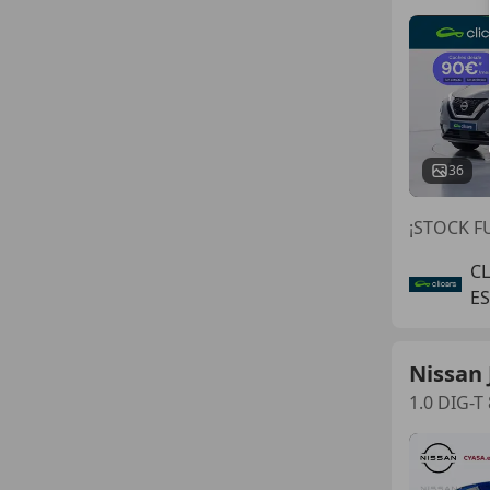
36
¡STOCK FU
C
E
Nissan 
1.0 DIG-