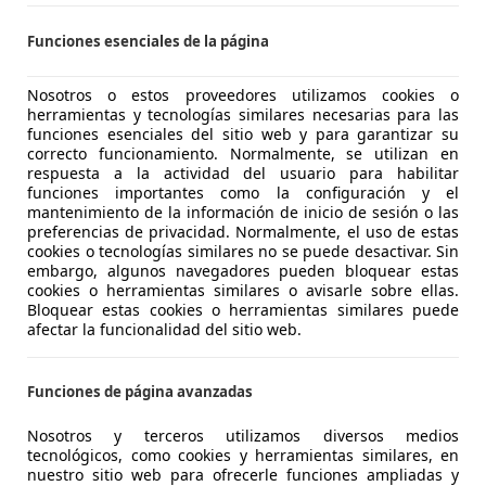
S-28021 MADRID
Funciones esenciales de la página
Nosotros o estos proveedores utilizamos cookies o
Juke
herramientas y tecnologías similares necesarias para las
 kW
funciones esenciales del sitio web y para garantizar su
correcto funcionamiento. Normalmente, se utilizan en
€ 17.840
respuesta a la actividad del usuario para habilitar
Buen
precio
funciones importantes como la configuración y el
mantenimiento de la información de inicio de sesión o las
preferencias de privacidad. Normalmente, el uso de estas
cookies o tecnologías similares no se puede desactivar. Sin
embargo, algunos navegadores pueden bloquear estas
cookies o herramientas similares o avisarle sobre ellas.
Bloquear estas cookies o herramientas similares puede
afectar la funcionalidad del sitio web.
03/2025
42.477 km
Gas
YA MOTOR
Funciones de página avanzadas
S-46138 RAFELBUÑOL
Nosotros y terceros utilizamos diversos medios
tecnológicos, como cookies y herramientas similares, en
nuestro sitio web para ofrecerle funciones ampliadas y