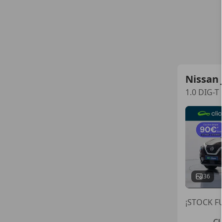
Nissan 
1.0 DIG-T
36
¡STOCK FU
C