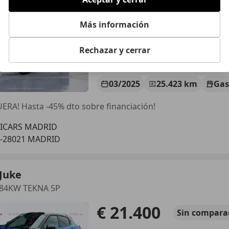
€ 17.290
Súper
oferta
Más información
Rechazar y cerrar
03/2025
25.423 km
Gas
ERA! Hasta -45% dto sobre financiación!
LICARS MADRID
S-28021 MADRID
Juke
T 84KW TEKNA 5P
€ 21.400
Sin
compara