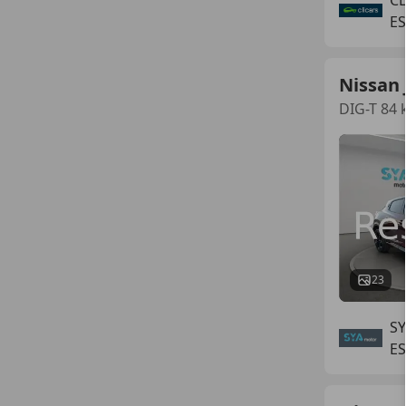
E
Nissan 
DIG-T 84
23
S
E