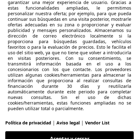
Juke
garantizar una mejor experiencia de usuario. Gracias a
estas funcionalidades ampliadas, le permitimos
T 84KW TEKNA 5P
personalizar nuestra oferta; por ejemplo, para que pueda
continuar sus búsquedas en una visita posterior, mostrarle
€ 19.690
ofertas adecuadas en su zona o proporcionar y evaluar
Precio
justo
publicidad y mensajes personalizados. Almacenamos su
dirección de correo electrónico localmente si la
proporciona para búsquedas guardadas, vehículos
favoritos o para la evaluación de precios. Esto le facilita el
uso del sitio web, ya que no tiene que volver a introducirla
en visitas posteriores. Con su consentimiento, se
transmitirá información basada en el uso a los
concesionarios con los que contacte. Los proveedores
02/2025
5.081 km
Gaso
utilizan algunas cookies/herramientas para almacenar la
información que proporciona al realizar consultas de
gs laterales, Faros antiniebla
financiación durante 30 días y reutilizarla
automáticamente durante este periodo para completar
upo de Santiago Automoción
nuevas consultas. Sin el uso de dichas
cookies/herramientas, estas funciones ampliadas no se
S-09007 BURGOS
pueden utilizar total o parcialmente.
|
|
Política de privacidad
Aviso legal
Vendor List
Juke
 N-Connecta 4x2 DCT 7 84kW
Aceptar y cerrar