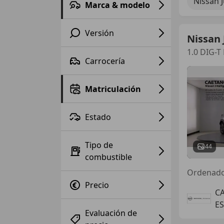
Nissan 
Marca & modelo
Versión
Nissan 
1.0 DIG-T
Carrocería
Matriculación
Estado
Tipo de
44
combustible
Ordenad
Precio
C
E
Evaluación de