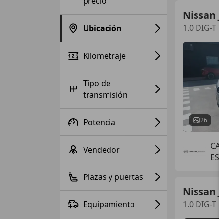
precio
Nissan 
1.0 DIG-T
Ubicación
Kilometraje
Tipo de
transmisión
26
Potencia
C
Vendedor
E
Plazas y puertas
Nissan 
Equipamiento
1.0 DIG-T