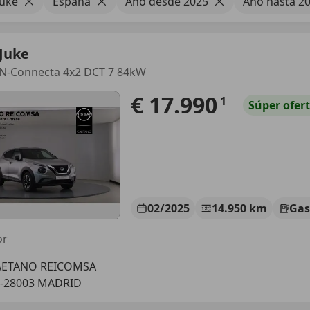
Juke
España
Año desde 2025
Año hasta 2
Juke
 N-Connecta 4x2 DCT 7 84kW
€ 17.990
1
Súper
ofer
02/2025
14.950 km
Gas
or
AETANO REICOMSA
S-28003 MADRID