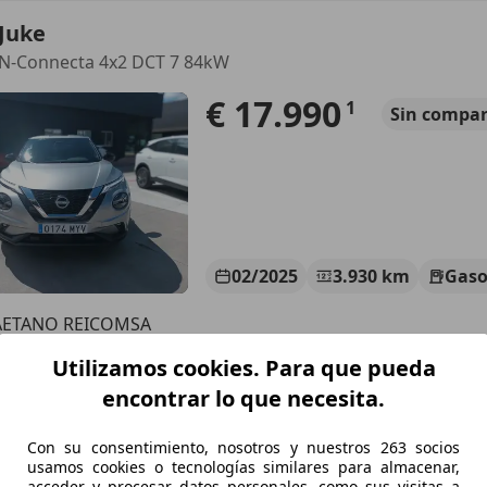
Juke
 N-Connecta 4x2 DCT 7 84kW
€ 17.990
1
Sin
compar
02/2025
3.930 km
Gaso
AETANO REICOMSA
S-28003 MADRID
Utilizamos cookies. Para que pueda
encontrar lo que necesita.
Juke
Con su consentimiento, nosotros y nuestros 263 socios
 N-Connecta 4x2 DCT 7 84kW
usamos cookies o tecnologías similares para almacenar,
acceder y procesar datos personales, como sus visitas a