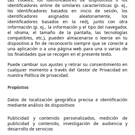
identificadores online de similares características (p. ej.,
los identificadores basados en inicio de sesión, los
identificadores asignados aleatoriamente, los
identificadores basados en la red), junto con otra
información (p. ej., la información y el tipo del navegador,
el idioma, el tamaño de la pantalla, las tecnologías
compatibles, etc.), pueden almacenarse o leerse en tu
dispositivo a fin de reconocerlo siempre que se conecte a
Juke
una aplicación o a una página web para una o varias de
los finalidades que se recogen en el presente texto.
 N-Connecta 4x2 DCT 7 84kW
Puede cambiar sus ajustes y retirar su consentimiento en
€ 18.190
cualquier momento a través del Gestor de Privacidad en
Buen
precio
nuestra Política de privacidad.
Propósitos
Datos de localización geográfica precisa e identificación
mediante análisis de dispositivos
03/2025
10.718 km
Gas
Publicidad y contenido personalizados, medición de
ERA! Hasta -45% dto sobre financiación!
publicidad y contenido, investigación de audiencia y
desarrollo de servicios
LICARS MADRID