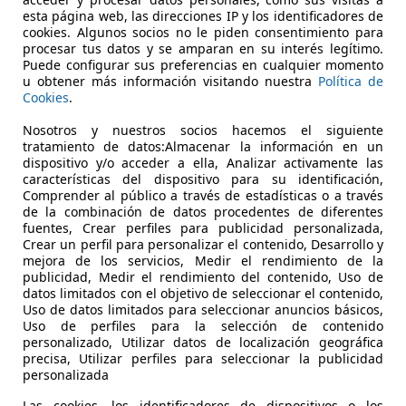
€ 17.690
Súper
oferta
esta página web, las direcciones IP y los identificadores de
cookies. Algunos socios no le piden consentimiento para
procesar tus datos y se amparan en su interés legítimo.
Puede configurar sus preferencias en cualquier momento
u obtener más información visitando nuestra
Política de
Cookies
.
Nosotros y nuestros socios hacemos el siguiente
03/2025
19.326 km
Gas
tratamiento de datos:Almacenar la información en un
dispositivo y/o acceder a ella, Analizar activamente las
ERA! Hasta -45% dto sobre financiación!
características del dispositivo para su identificación,
Comprender al público a través de estadísticas o a través
LICARS MADRID
de la combinación de datos procedentes de diferentes
fuentes, Crear perfiles para publicidad personalizada,
S-28021 MADRID
Crear un perfil para personalizar el contenido, Desarrollo y
mejora de los servicios, Medir el rendimiento de la
publicidad, Medir el rendimiento del contenido, Uso de
datos limitados con el objetivo de seleccionar el contenido,
Uso de datos limitados para seleccionar anuncios básicos,
Uso de perfiles para la selección de contenido
personalizado, Utilizar datos de localización geográfica
precisa, Utilizar perfiles para seleccionar la publicidad
personalizada
Las cookies, los identificadores de dispositivos o los