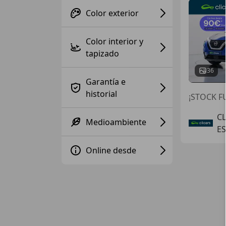
Color exterior
Color interior y
tapizado
36
Garantía e
historial
¡STOCK FU
C
Medioambiente
E
Online desde