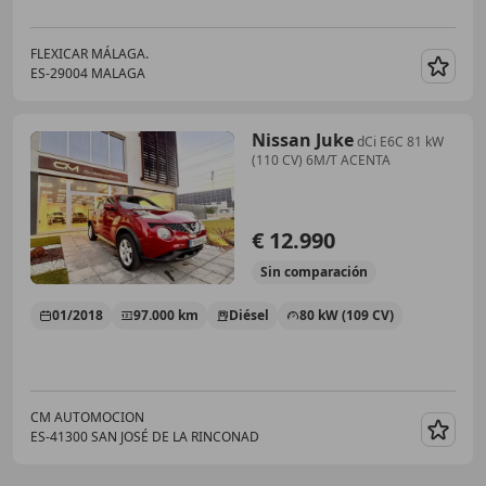
FLEXICAR MÁLAGA.
ES-29004 MALAGA
Guar
Nissan Juke
dCi E6C 81 kW
(110 CV) 6M/T ACENTA
€ 12.990
Sin
comparación
01/2018
97.000 km
Diésel
80 kW (109 CV)
CM AUTOMOCION
ES-41300 SAN JOSÉ DE LA RINCONAD
Guar