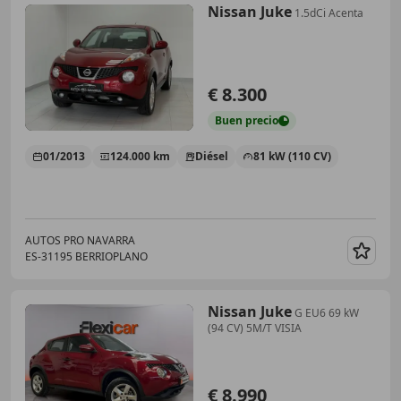
Nissan Juke
1.5dCi Acenta
€ 8.300
Buen
precio
01/2013
124.000 km
Diésel
81 kW (110 CV)
AUTOS PRO NAVARRA
ES-31195 BERRIOPLANO
Guar
Nissan Juke
G EU6 69 kW
(94 CV) 5M/T VISIA
€ 8.990