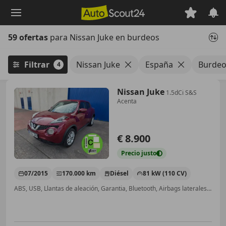
Saltar
al
contenido
59 ofertas
para Nissan Juke en burdeos
principal
Filtrar
Nissan Juke
España
Burdeo
4
Nissan Juke
1.5dCi S&S
Acenta
€ 8.900
Precio
justo
07/2015
170.000 km
Diésel
81 kW (110 CV)
ABS, USB, Llantas de aleación, Garantia, Bluetooth, Airbags laterales, ESP, Faros antiniebla