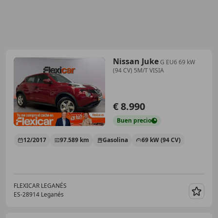
Nissan Juke
G EU6 69 kW
(94 CV) 5M/T VISIA
€ 8.990
Buen
precio
12/2017
97.589 km
Gasolina
69 kW (94 CV)
FLEXICAR LEGANÉS
ES-28914 Leganés
Guar