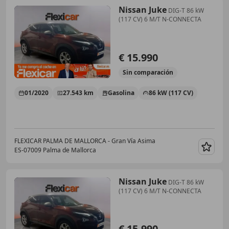
Nissan Juke
DIG-T 86 kW
(117 CV) 6 M/T N-CONNECTA
€ 15.990
Sin
comparación
01/2020
27.543 km
Gasolina
86 kW (117 CV)
FLEXICAR PALMA DE MALLORCA - Gran Vía Asima
ES-07009 Palma de Mallorca
Guar
Nissan Juke
DIG-T 86 kW
(117 CV) 6 M/T N-CONNECTA
€ 15.990