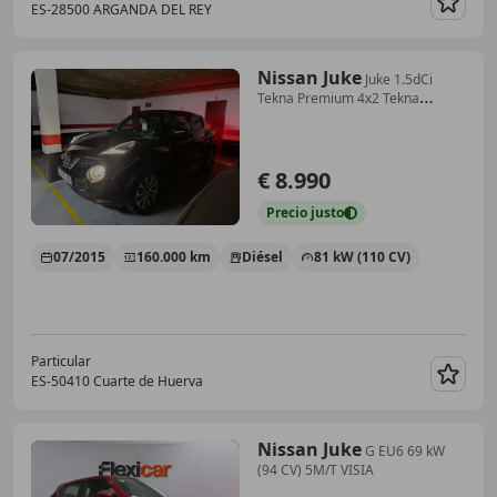
ES-28500 ARGANDA DEL REY
Guar
Nissan Juke
Juke 1.5dCi
Tekna Premium 4x2 Tekna
Premium
€ 8.990
Precio
justo
07/2015
160.000 km
Diésel
81 kW (110 CV)
Particular
ES-50410 Cuarte de Huerva
Guar
Nissan Juke
G EU6 69 kW
(94 CV) 5M/T VISIA