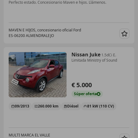
Perfecto estado. Concesionario Maven e hijos. Llámenos.
MAVEN E HIJOS, concesionario oficial Ford
ES-06200 ALMENDRALEJO
Guar
Nissan Juke
1.5dCi E.
Limitada Ministry of Sound
€ 5.000
Súper
oferta
09/2013
260.000 km
Diésel
81 kW (110 CV)
MULTI MARCA EL VALLE