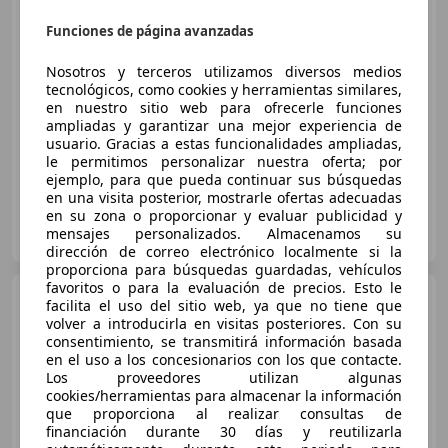
€ 9.990
Funciones de página avanzadas
Sin
comparación
Nosotros y terceros utilizamos diversos medios
tecnológicos, como cookies y herramientas similares,
01/2015
150.000 km
Diésel
81 kW (110 CV)
en nuestro sitio web para ofrecerle funciones
ampliadas y garantizar una mejor experiencia de
USB, ABS, Llantas de aleación, Sensor de lluvia, Faros antiniebla, Garantia, Airbags laterales, Bluetooth
usuario. Gracias a estas funcionalidades ampliadas,
le permitimos personalizar nuestra oferta; por
ejemplo, para que pueda continuar sus búsquedas
en una visita posterior, mostrarle ofertas adecuadas
en su zona o proporcionar y evaluar publicidad y
QUALIAUTO
mensajes personalizados. Almacenamos su
ES-35013 LAS PALMAS DE GRAN CANARIA
Guar
dirección de correo electrónico localmente si la
proporciona para búsquedas guardadas, vehículos
favoritos o para la evaluación de precios. Esto le
Nissan Juke
G EU6 69 kW
facilita el uso del sitio web, ya que no tiene que
(94 CV) 5M/T VISIA
volver a introducirla en visitas posteriores. Con su
consentimiento, se transmitirá información basada
en el uso a los concesionarios con los que contacte.
Los proveedores utilizan algunas
€ 8.990
cookies/herramientas para almacenar la información
que proporciona al realizar consultas de
Buen
precio
financiación durante 30 días y reutilizarla