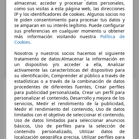
almacenar, acceder y procesar datos personales,
como sus visitas a esta página web, las direcciones
IP y los identificadores de cookies. Algunos socios no
le piden consentimiento para procesar tus datos y
se amparan en su interés legítimo. Puede configurar
sus preferencias en cualquier momento u obtener
más información visitando nuestra
Política de
Cookies
.
Nosotros y nuestros socios hacemos el siguiente
tratamiento de datos:Almacenar la información en
un dispositivo y/o acceder a ella, Analizar
activamente las características del dispositivo para
su identificación, Comprender al público a través de
estadísticas o a través de la combinación de datos
Nissan Juke
DIG-T 84 kW
procedentes de diferentes fuentes, Crear perfiles
(114 CV) 6M/T Acenta
para publicidad personalizada, Crear un perfil para
personalizar el contenido, Desarrollo y mejora de los
servicios, Medir el rendimiento de la publicidad,
Medir el rendimiento del contenido, Uso de datos
€ 14.990
limitados con el objetivo de seleccionar el contenido,
Uso de datos limitados para seleccionar anuncios
Súper
oferta
básicos, Uso de perfiles para la selección de
contenido personalizado, Utilizar datos de
06/2024
29.677 km
Gasolina
84 kW (114 CV)
localización geográfica precisa, Utilizar perfiles para