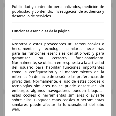
Publicidad y contenido personalizados, medición de
publicidad y contenido, investigación de audiencia y
Nissan Juke
DIG-T 84 kW
desarrollo de servicios
(114 CV) 6M/T Acenta
Funciones esenciales de la página
€ 14.990
Nosotros o estos proveedores utilizamos cookies o
Súper
oferta
herramientas y tecnologías similares necesarias
para las funciones esenciales del sitio web y para
06/2024
29.677 km
Gasolina
84 kW (114 CV)
garantizar su correcto funcionamiento.
Normalmente, se utilizan en respuesta a la actividad
del usuario para habilitar funciones importantes
como la configuración y el mantenimiento de la
información de inicio de sesión o las preferencias de
Flexicar Rivas - Centro
privacidad. Normalmente, el uso de estas cookies o
ES-28522 Rivas Vaciamadrid
Guar
tecnologías similares no se puede desactivar. Sin
embargo, algunos navegadores pueden bloquear
estas cookies o herramientas similares o avisarle
Nissan Juke
sobre ellas. Bloquear estas cookies o herramientas
1.5dCi Tekna S
similares puede afectar la funcionalidad del sitio
4x2
web.