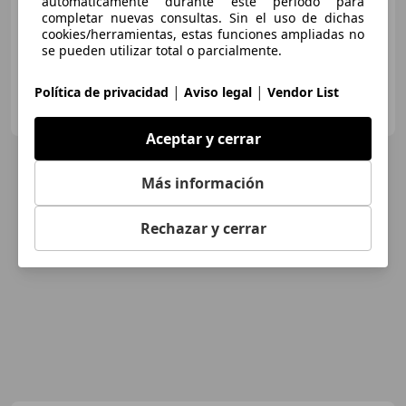
automáticamente durante este periodo para
12/2017
97.589 km
Gasolina
69 kW (94 CV)
completar nuevas consultas. Sin el uso de dichas
cookies/herramientas, estas funciones ampliadas no
se pueden utilizar total o parcialmente.
|
|
Política de privacidad
Aviso legal
Vendor List
FLEXICAR ASTURIAS.
ES-33010 OVIEDO
Guar
Aceptar y cerrar
Más información
Rechazar y cerrar