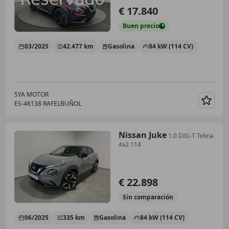
€ 17.840
Buen
precio
03/2025
42.477 km
Gasolina
84 kW (114 CV)
SYA MOTOR
ES-46138 RAFELBUÑOL
Guar
Nissan Juke
1.0 DIG-T Tekna
4x2 114
€ 22.898
Sin
comparación
06/2025
335 km
Gasolina
84 kW (114 CV)