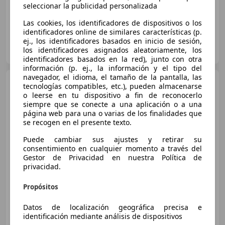
seleccionar la publicidad personalizada
Las cookies, los identificadores de dispositivos o los
identificadores online de similares características (p.
ej., los identificadores basados en inicio de sesión,
FLEXICAR BCN.
los identificadores asignados aleatoriamente, los
ES-08205 Sabadell
Guar
identificadores basados en la red), junto con otra
información (p. ej., la información y el tipo del
navegador, el idioma, el tamaño de la pantalla, las
Nissan Juke
N-Connecta
tecnologías compatibles, etc.), pueden almacenarse
DIG-T 86 kW
o leerse en tu dispositivo a fin de reconocerlo
siempre que se conecte a una aplicación o a una
página web para una o varias de los finalidades que
se recogen en el presente texto.
€ 13.990
Puede cambiar sus ajustes y retirar su
Sin
comparación
consentimiento en cualquier momento a través del
Gestor de Privacidad en nuestra Política de
11/2019
110.000 km
Gasolina
85 kW (116 CV)
privacidad.
Propósitos
Datos de localización geográfica precisa e
AUTOMARKET Durango
identificación mediante análisis de dispositivos
ES-48215 IURRETA
Guar