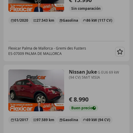
Sin
comparación
01/2020
27.543 km
Gasolina
86 kW (117 CV)
Flexicar Palma de Mallorca - Gremi des Fusters
ES-07009 PALMA DE MALLORCA
Guar
Nissan Juke
G EU6 69 kW
(94 CV) 5M/T VISIA
€ 8.990
Buen
precio
12/2017
97.589 km
Gasolina
69 kW (94 CV)