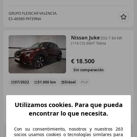
GRUPO FLEXICAR VALENCIA.
ES-46980 PATERNA
Guar
Nissan Juke
DIG-T 84 kW
(114 CV) 6M/T Tekna
€ 18.500
Sin
comparación
07/2022
51.000 km
Diésel
-/-
Utilizamos cookies. Para que pueda
INNOVACAR (ALAQUAS)
encontrar lo que necesita.
ES-46970 ALAQUAS
Guar
Con su consentimiento, nosotros y nuestros 263
socios usamos cookies o tecnologías similares para