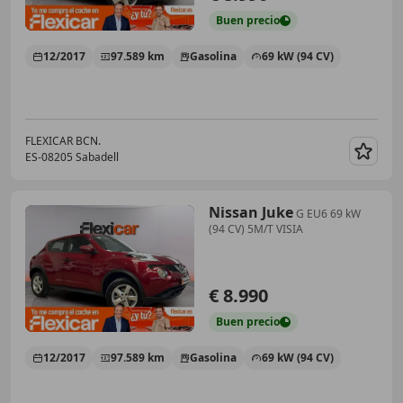
Buen
precio
12/2017
97.589 km
Gasolina
69 kW (94 CV)
FLEXICAR BCN.
ES-08205 Sabadell
Guar
Nissan Juke
G EU6 69 kW
(94 CV) 5M/T VISIA
€ 8.990
Buen
precio
12/2017
97.589 km
Gasolina
69 kW (94 CV)