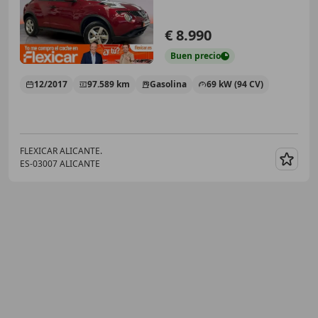
€ 8.990
Buen
precio
12/2017
97.589 km
Gasolina
69 kW (94 CV)
FLEXICAR ALICANTE.
ES-03007 ALICANTE
Guar