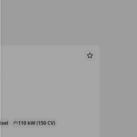
Guardar
ésel
110 kW (150 CV)