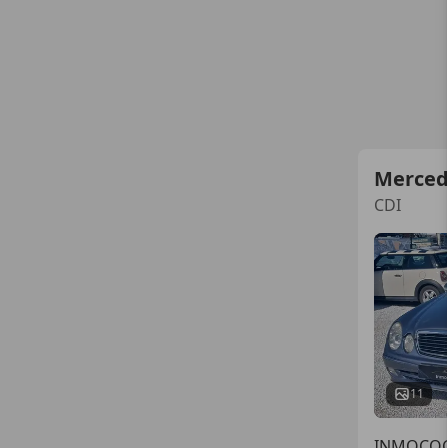
Merced
CDI
11
INMOCO