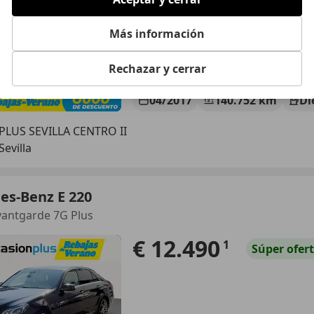
Más información
Rechazar y cerrar
04/2017
140.752 km
Di
LUS SEVILLA CENTRO II
Sevilla
es-Benz E 220
vantgarde 7G Plus
€ 12.490
1
Súper
ofer