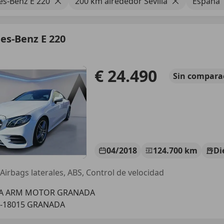
s-Benz E 220
200 km alrededor Sevilla
España
es-Benz E 220
€ 24.490
Sin
compara
04/2018
124.700 km
Di
 Airbags laterales, ABS, Control de velocidad
IA ARM MOTOR GRANADA
S-18015 GRANADA