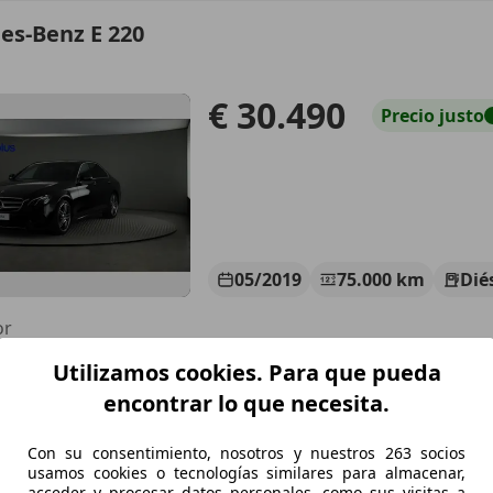
es-Benz E 220
€ 30.490
Precio
justo
05/2019
75.000 km
Dié
or
Utilizamos cookies. Para que pueda
RPLUS SEVILLA
-41007 SEVILLA
encontrar lo que necesita.
Con su consentimiento, nosotros y nuestros 263 socios
es-Benz E 220
usamos cookies o tecnologías similares para almacenar,
acceder y procesar datos personales, como sus visitas a