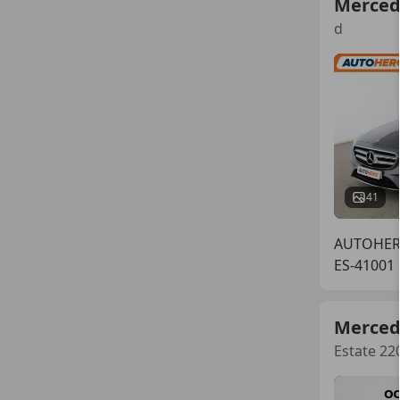
Merced
d
41
AUTOHER
ES-41001 
Merced
Estate 22