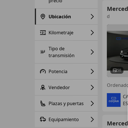
precio
Merced
d
Ubicación
Kilometraje
Tipo de
transmisión
50
Potencia
Ordenad
Vendedor
CA
Plazas y puertas
ES
Equipamiento
Merced