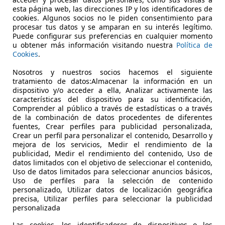
BE Aut.
esta página web, las direcciones IP y los identificadores de
cookies. Algunos socios no le piden consentimiento para
€ 9.500
procesar tus datos y se amparan en su interés legítimo.
Súper
oferta
Puede configurar sus preferencias en cualquier momento
u obtener más información visitando nuestra
Política de
Cookies
.
Nosotros y nuestros socios hacemos el siguiente
tratamiento de datos:Almacenar la información en un
dispositivo y/o acceder a ella, Analizar activamente las
características del dispositivo para su identificación,
06/2010
160.875 km
Di
Comprender al público a través de estadísticas o a través
de la combinación de datos procedentes de diferentes
fuentes, Crear perfiles para publicidad personalizada,
Crear un perfil para personalizar el contenido, Desarrollo y
Marbella
mejora de los servicios, Medir el rendimiento de la
publicidad, Medir el rendimiento del contenido, Uso de
datos limitados con el objetivo de seleccionar el contenido,
Uso de datos limitados para seleccionar anuncios básicos,
Uso de perfiles para la selección de contenido
personalizado, Utilizar datos de localización geográfica
precisa, Utilizar perfiles para seleccionar la publicidad
personalizada
Las cookies, los identificadores de dispositivos o los