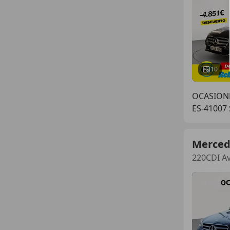
10
OCASIONP
ES-41007 
Merced
220CDI A