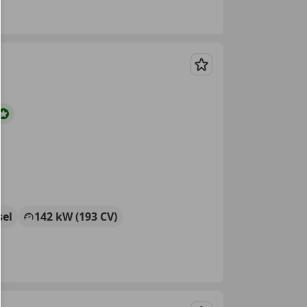
Guardar
sel
142 kW (193 CV)