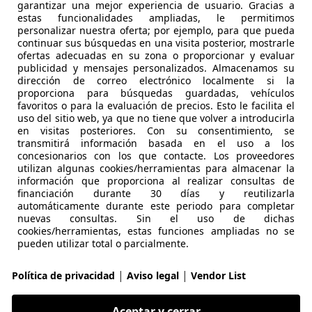
es-Benz E 220
garantizar una mejor experiencia de usuario. Gracias a
estas funcionalidades ampliadas, le permitimos
personalizar nuestra oferta; por ejemplo, para que pueda
continuar sus búsquedas en una visita posterior, mostrarle
€ 21.428
Súper
oferta
ofertas adecuadas en su zona o proporcionar y evaluar
publicidad y mensajes personalizados. Almacenamos su
dirección de correo electrónico localmente si la
proporciona para búsquedas guardadas, vehículos
favoritos o para la evaluación de precios. Esto le facilita el
uso del sitio web, ya que no tiene que volver a introducirla
en visitas posteriores. Con su consentimiento, se
transmitirá información basada en el uso a los
concesionarios con los que contacte. Los proveedores
01/2017
130.974 km
Di
utilizan algunas cookies/herramientas para almacenar la
información que proporciona al realizar consultas de
O SEVILLA
financiación durante 30 días y reutilizarla
automáticamente durante este periodo para completar
SEVILLA
nuevas consultas. Sin el uso de dichas
cookies/herramientas, estas funciones ampliadas no se
pueden utilizar total o parcialmente.
es-Benz E 220
0d 9G-Tronic
|
|
Política de privacidad
Aviso legal
Vendor List
€ 20.649
1
Súper
ofer
Aceptar y cerrar