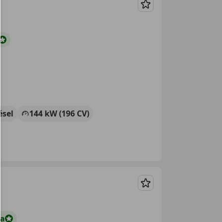
Guardar
ésel
144 kW (196 CV)
Guardar
ta