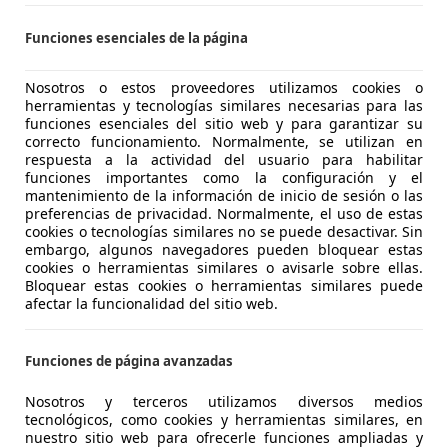
 FUENGIROLA
Funciones esenciales de la página
Nosotros o estos proveedores utilizamos cookies o
es-Benz E 220
herramientas y tecnologías similares necesarias para las
funciones esenciales del sitio web y para garantizar su
correcto funcionamiento. Normalmente, se utilizan en
€ 29.800
respuesta a la actividad del usuario para habilitar
Súper
oferta
funciones importantes como la configuración y el
mantenimiento de la información de inicio de sesión o las
preferencias de privacidad. Normalmente, el uso de estas
cookies o tecnologías similares no se puede desactivar. Sin
embargo, algunos navegadores pueden bloquear estas
cookies o herramientas similares o avisarle sobre ellas.
Bloquear estas cookies o herramientas similares puede
afectar la funcionalidad del sitio web.
12/2019
50.000 km
Dié
ION CABAS
Funciones de página avanzadas
 GELVES
Nosotros y terceros utilizamos diversos medios
tecnológicos, como cookies y herramientas similares, en
nuestro sitio web para ofrecerle funciones ampliadas y