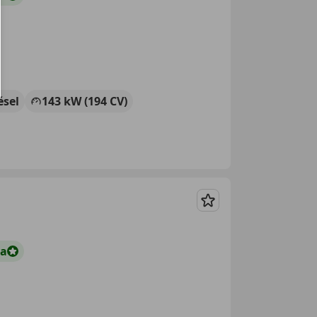
ésel
143 kW (194 CV)
Guardar
ta