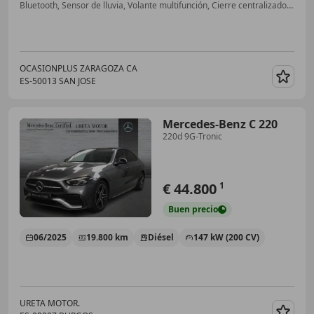
Bluetooth, Sensor de lluvia, Volante multifunción, Cierre centralizado, Elevalunas eléctrico, Airbags laterales, ABS, Climatizador automático
OCASIONPLUS ZARAGOZA CA
ES-50013 SAN JOSE
Guar
Mercedes-Benz C 220
220d 9G-Tronic
€ 44.800
1
Buen
precio
06/2025
19.800 km
Diésel
147 kW (200 CV)
URETA MOTOR.