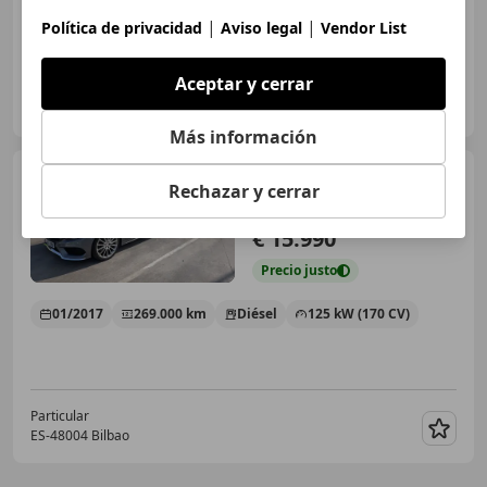
|
|
Política de privacidad
Aviso legal
Vendor List
Aceptar y cerrar
Particular
ES-50002 Zaragoza
Guar
Más información
Mercedes-Benz C 220
Rechazar y cerrar
220d 7G Plus AMG
€ 15.990
Precio
justo
01/2017
269.000 km
Diésel
125 kW (170 CV)
Particular
ES-48004 Bilbao
Guar