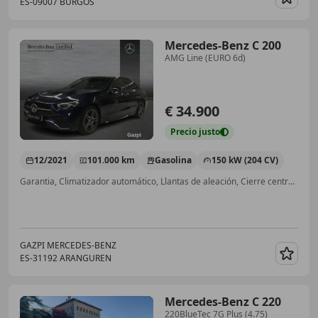
ES-09007 BURGOS
Guar
Mercedes-Benz C 200
AMG Line (EURO 6d)
€ 34.900
Precio
justo
12/2021
101.000 km
Gasolina
150 kW (204 CV)
Garantia, Climatizador automático, Llantas de aleación, Cierre centralizado
GAZPI MERCEDES-BENZ
ES-31192 ARANGUREN
Guar
Mercedes-Benz C 220
220BlueTec 7G Plus (4.75)