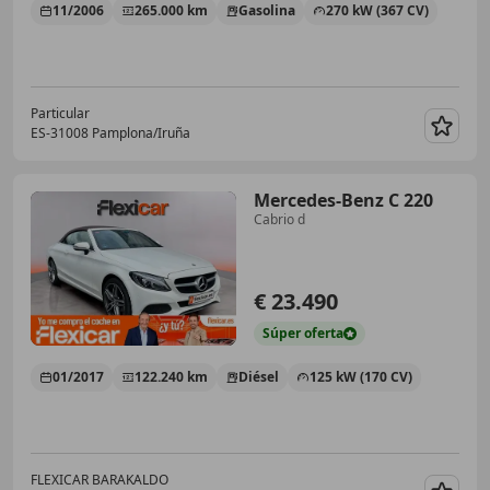
11/2006
265.000 km
Gasolina
270 kW (367 CV)
Particular
ES-31008 Pamplona/Iruña
Guar
Mercedes-Benz C 220
Cabrio d
€ 23.490
Súper
oferta
01/2017
122.240 km
Diésel
125 kW (170 CV)
FLEXICAR BARAKALDO