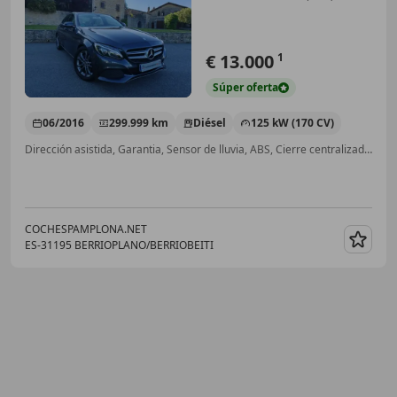
€ 13.000
1
Súper
oferta
06/2016
299.999 km
Diésel
125 kW (170 CV)
Dirección asistida, Garantia, Sensor de lluvia, ABS, Cierre centralizado, Isofix, Airbags laterales, Elevalunas eléctrico
COCHESPAMPLONA.NET
ES-31195 BERRIOPLANO/BERRIOBEITI
Guar