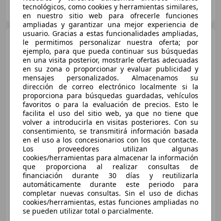
Particular
tecnológicos, como cookies y herramientas similares,
ES-01010 Vitoria
Guar
en nuestro sitio web para ofrecerle funciones
ampliadas y garantizar una mejor experiencia de
usuario. Gracias a estas funcionalidades ampliadas,
Mercedes-Benz C 220
le permitimos personalizar nuestra oferta; por
Coupé 220CDI Sport Edition
ejemplo, para que pueda continuar sus búsquedas
en una visita posterior, mostrarle ofertas adecuadas
en su zona o proporcionar y evaluar publicidad y
mensajes personalizados. Almacenamos su
dirección de correo electrónico localmente si la
proporciona para búsquedas guardadas, vehículos
favoritos o para la evaluación de precios. Esto le
facilita el uso del sitio web, ya que no tiene que
volver a introducirla en visitas posteriores. Con su
consentimiento, se transmitirá información basada
en el uso a los concesionarios con los que contacte.
Los proveedores utilizan algunas
cookies/herramientas para almacenar la información
que proporciona al realizar consultas de
financiación durante 30 días y reutilizarla
€ 4.500
automáticamente durante este periodo para
completar nuevas consultas. Sin el uso de dichas
Buen
precio
cookies/herramientas, estas funciones ampliadas no
se pueden utilizar total o parcialmente.
04/2007
282.000 km
Diésel
110 kW (150 CV)