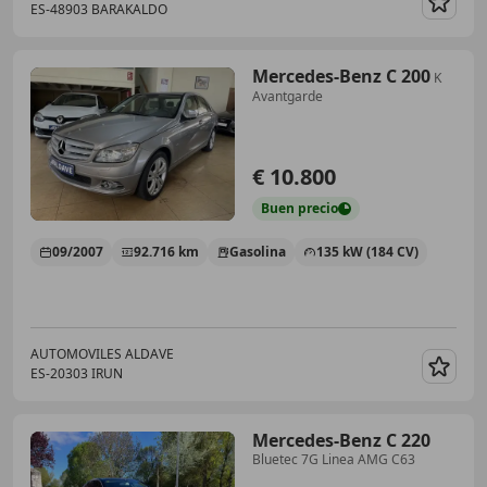
ES-48903 BARAKALDO
Guar
Mercedes-Benz C 200
K
Avantgarde
€ 10.800
Buen
precio
09/2007
92.716 km
Gasolina
135 kW (184 CV)
AUTOMOVILES ALDAVE
ES-20303 IRUN
Guar
Mercedes-Benz C 220
Bluetec 7G Linea AMG C63