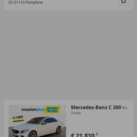
ES-31110 Pamplona
Guar
Mercedes-Benz C 300
9G-
Tronic
€ 21.810
1