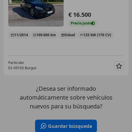
€ 16.500
Precio
justo
11/2014
199.000 km
Diésel
125 kW (170 CV)
Particular
ES-09193 Burgos
Guar
¿Desea ser informado
automáticamente sobre vehículos
nuevos para su búsqueda?
Guardar búsqueda