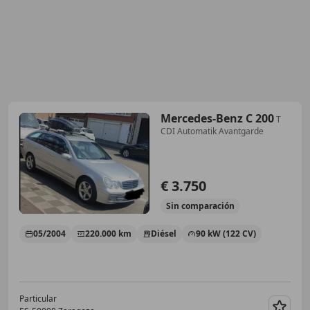
Mercedes-Benz C 200
T
CDI Automatik Avantgarde
€ 3.750
Sin
comparación
05/2004
220.000 km
Diésel
90 kW (122 CV)
Particular