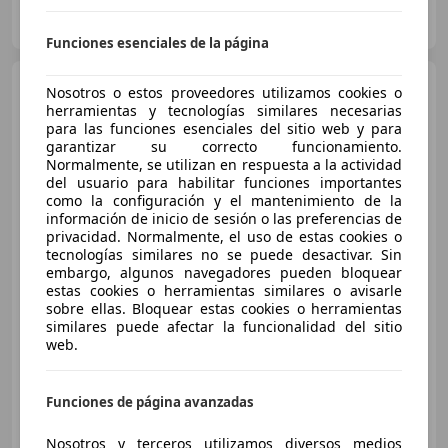
AUTOMOVILES ALDAVE
ES-20303 IRUN
Guar
Funciones esenciales de la página
Mercedes-Benz C 220
Nosotros o estos proveedores utilizamos cookies o
Cabrio 220d 9G-Tronic
herramientas y tecnologías similares necesarias
para las funciones esenciales del sitio web y para
garantizar su correcto funcionamiento.
Normalmente, se utilizan en respuesta a la actividad
del usuario para habilitar funciones importantes
como la configuración y el mantenimiento de la
información de inicio de sesión o las preferencias de
privacidad. Normalmente, el uso de estas cookies o
tecnologías similares no se puede desactivar. Sin
embargo, algunos navegadores pueden bloquear
€ 28.000
estas cookies o herramientas similares o avisarle
sobre ellas. Bloquear estas cookies o herramientas
Buen
precio
similares puede afectar la funcionalidad del sitio
web.
07/2017
104.000 km
Diésel
125 kW (170 CV)
Funciones de página avanzadas
Nosotros y terceros utilizamos diversos medios