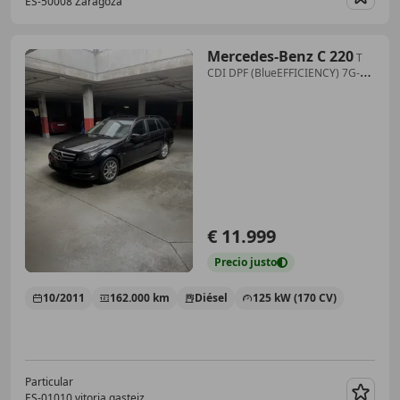
ES-50008 Zaragoza
Guar
Mercedes-Benz C 220
T
CDI DPF (BlueEFFICIENCY) 7G-
TRONIC Elegance
€ 11.999
Precio
justo
10/2011
162.000 km
Diésel
125 kW (170 CV)
Particular
ES-01010 vitoria gasteiz