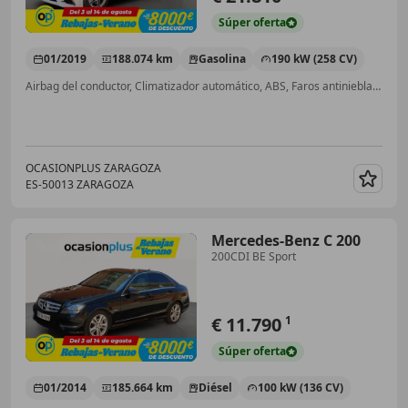
Súper
oferta
01/2019
188.074 km
Gasolina
190 kW (258 CV)
Airbag del conductor, Climatizador automático, ABS, Faros antiniebla, Airbags laterales
OCASIONPLUS ZARAGOZA
ES-50013 ZARAGOZA
Guar
Mercedes-Benz C 200
200CDI BE Sport
€ 11.790
1
Súper
oferta
01/2014
185.664 km
Diésel
100 kW (136 CV)