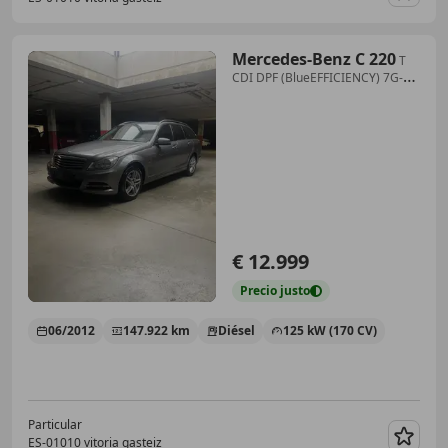
Guar
Mercedes-Benz C 220
T
CDI DPF (BlueEFFICIENCY) 7G-
TRONIC Elegance
€ 12.999
Precio
justo
06/2012
147.922 km
Diésel
125 kW (170 CV)
Particular
ES-01010 vitoria gasteiz
Guar