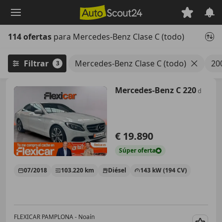
Saltar
al
contenido
114 ofertas
para Mercedes-Benz Clase C (todo)
principal
Filtrar
Mercedes-Benz Clase C (todo)
20
3
Mercedes-Benz C 220
d
€ 19.890
Súper
oferta
07/2018
103.220 km
Diésel
143 kW (194 CV)
FLEXICAR PAMPLONA - Noaín