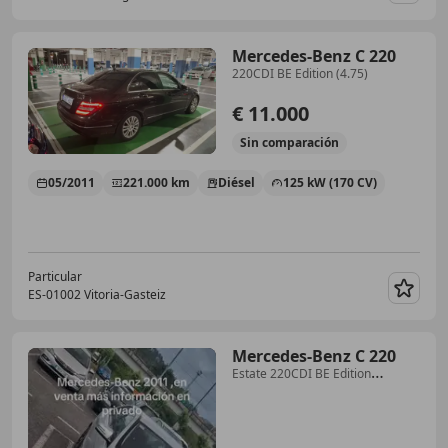
Mercedes-Benz C 220
220CDI BE Edition (4.75)
€ 11.000
Sin
comparación
05/2011
221.000 km
Diésel
125 kW (170 CV)
Particular
ES-01002 Vitoria-Gasteiz
Guar
Mercedes-Benz C 220
Estate 220CDI BE Edition
Avantgarde Aut. (9.75)