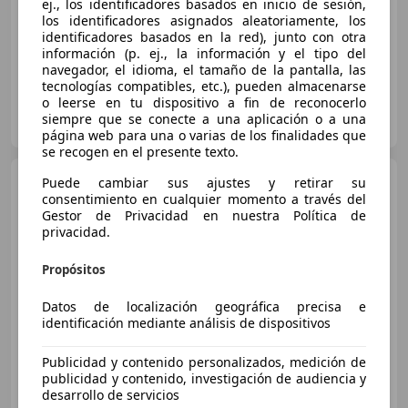
ej., los identificadores basados en inicio de sesión,
los identificadores asignados aleatoriamente, los
10/2017
262.888 km
Diésel
125 kW (170 CV)
identificadores basados en la red), junto con otra
información (p. ej., la información y el tipo del
navegador, el idioma, el tamaño de la pantalla, las
tecnologías compatibles, etc.), pueden almacenarse
o leerse en tu dispositivo a fin de reconocerlo
Particular
siempre que se conecte a una aplicación o a una
ES-20301 irun
Guar
página web para una o varias de los finalidades que
se recogen en el presente texto.
Mercedes-Benz C 220
Puede cambiar sus ajustes y retirar su
220CDI Style Edition Aut.
consentimiento en cualquier momento a través del
Gestor de Privacidad en nuestra Política de
privacidad.
€ 13.200
Propósitos
Súper
oferta
Datos de localización geográfica precisa e
identificación mediante análisis de dispositivos
03/2011
81.500 km
Diésel
110 kW (150 CV)
Publicidad y contenido personalizados, medición de
publicidad y contenido, investigación de audiencia y
desarrollo de servicios