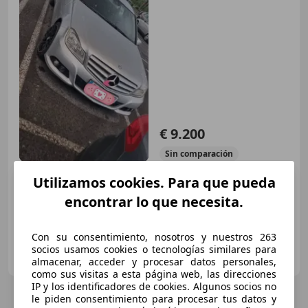
€ 9.200
Sin
comparación
Utilizamos cookies. Para que pueda
01/2011
300.000 km
Diésel
125 kW (170 CV)
encontrar lo que necesita.
Con su consentimiento, nosotros y nuestros 263
Particular
socios usamos cookies o tecnologías similares para
ES-01015 Vitoria-Gasteiz
Guar
almacenar, acceder y procesar datos personales,
como sus visitas a esta página web, las direcciones
IP y los identificadores de cookies. Algunos socios no
le piden consentimiento para procesar tus datos y