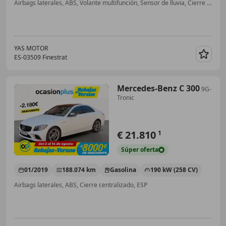
Airbags laterales, ABS, Volante multifunción, Sensor de lluvia, Cierre centralizado
YAS MOTOR
ES-03509 Finestrat
Guar
Mercedes-Benz C 300
9G-
Tronic
€ 21.810
1
Súper
oferta
01/2019
188.074 km
Gasolina
190 kW (258 CV)
Airbags laterales, ABS, Cierre centralizado, ESP