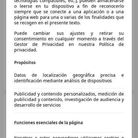
tecnologías compatibles, etc.), pueden almacenarse
o leerse en tu dispositivo a fin de reconocerlo
siempre que se conecte a una aplicación o a una
€ 21.999
página web para una o varias de los finalidades que
se recogen en el presente texto.
Buen
precio
Puede cambiar sus ajustes y retirar su
consentimiento en cualquier momento a través del
12/2018
165.000 km
Diésel
143 kW (194 CV)
Gestor de Privacidad en nuestra Política de
Airbags laterales, Elevalunas eléctrico, 4WD, ESP, Cierre centralizado, Control de tracción, Sensor de lluvia
privacidad.
Propósitos
Datos de localización geográfica precisa e
AUTOS E.I.C
identificación mediante análisis de dispositivos
ES-27192 LUGO
Guar
Publicidad y contenido personalizados, medición de
publicidad y contenido, investigación de audiencia y
Mercedes-Benz C 220
d
desarrollo de servicios
Funciones esenciales de la página
€ 23.999
Nosotros o estos proveedores utilizamos cookies o