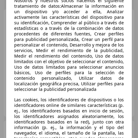
Nosotros y nuestros socios hacemos el siguiente
tratamiento de datos:Almacenar la información en
un dispositivo y/o acceder a ella, Analizar
Mercedes-Benz C 63
activamente las características del dispositivo para
AMG
S Speedshift MCT 9G
su identificación, Comprender al público a través de
estadísticas o a través de la combinación de datos
procedentes de diferentes fuentes, Crear perfiles
para publicidad personalizada, Crear un perfil para
€ 65.200
1
personalizar el contenido, Desarrollo y mejora de los
servicios, Medir el rendimiento de la publicidad,
Súper
oferta
Medir el rendimiento del contenido, Uso de datos
limitados con el objetivo de seleccionar el contenido,
03/2019
23.000 km
Gasolina
375 kW (510 CV)
Uso de datos limitados para seleccionar anuncios
básicos, Uso de perfiles para la selección de
Airbags laterales, ABS, Asientos deportivos, ESP, Airbag del conductor, Dirección asistida, Sensor de lluvia, Cierre centralizado
contenido personalizado, Utilizar datos de
localización geográfica precisa, Utilizar perfiles para
seleccionar la publicidad personalizada
Las cookies, los identificadores de dispositivos o los
Advance precisión
identificadores online de similares características (p.
ES-29651 MALAGA
Guar
ej., los identificadores basados en inicio de sesión,
los identificadores asignados aleatoriamente, los
identificadores basados en la red), junto con otra
Mercedes-Benz C 220
información (p. ej., la información y el tipo del
navegador, el idioma, el tamaño de la pantalla, las
220d 4Matic 9G-Tronic