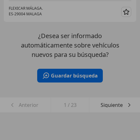
FLEXICAR MÁLAGA.
ES-29004 MALAGA
Guar
¿Desea ser informado
automáticamente sobre vehículos
nuevos para su búsqueda?
Guardar búsqueda
Anterior
1
/
23
Siguiente