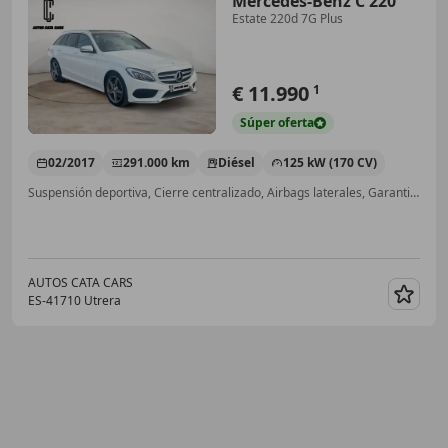
Mercedes-Benz C 220
Estate 220d 7G Plus
€ 11.990
1
Súper
oferta
02/2017
291.000 km
Diésel
125 kW (170 CV)
Suspensión deportiva, Cierre centralizado, Airbags laterales, Garantia, Sensor de lluvia, ABS
AUTOS CATA CARS
ES-41710 Utrera
Guar