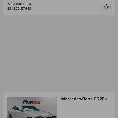
WCM Barcelona
ES-8870 SITGES
Guar
Mercedes-Benz C 220
d