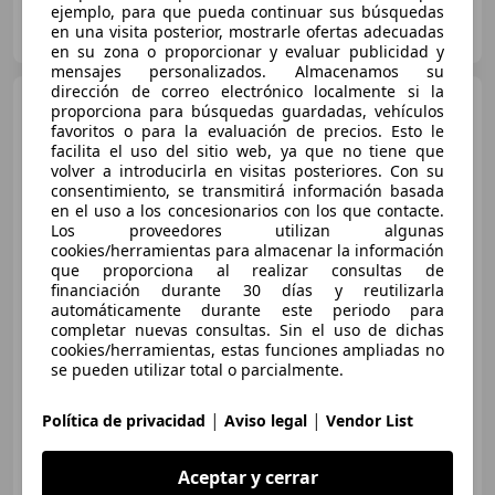
ejemplo, para que pueda continuar sus búsquedas
DIMOVIL MERCEDES
en una visita posterior, mostrarle ofertas adecuadas
ES-30100 ESPINARDO
Guar
en su zona o proporcionar y evaluar publicidad y
mensajes personalizados. Almacenamos su
dirección de correo electrónico localmente si la
Mercedes-Benz C 200
proporciona para búsquedas guardadas, vehículos
200d 9G-Tronic
favoritos o para la evaluación de precios. Esto le
facilita el uso del sitio web, ya que no tiene que
volver a introducirla en visitas posteriores. Con su
consentimiento, se transmitirá información basada
en el uso a los concesionarios con los que contacte.
Los proveedores utilizan algunas
cookies/herramientas para almacenar la información
que proporciona al realizar consultas de
€ 33.000
financiación durante 30 días y reutilizarla
automáticamente durante este periodo para
Precio
justo
completar nuevas consultas. Sin el uso de dichas
cookies/herramientas, estas funciones ampliadas no
03/2021
41.500 km
Diésel
120 kW (163 CV)
se pueden utilizar total o parcialmente.
|
|
Política de privacidad
Aviso legal
Vendor List
GT RACE MARBELLA
Aceptar y cerrar
ES-29660 MARBELLA