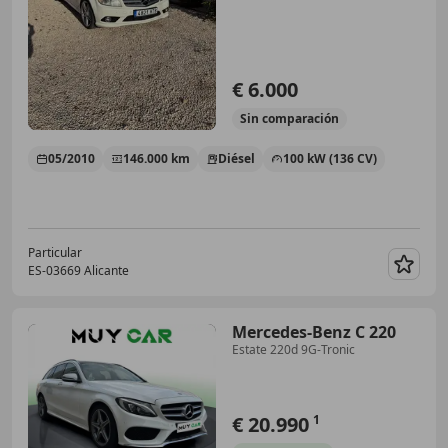
€ 6.000
Sin
comparación
05/2010
146.000 km
Diésel
100 kW (136 CV)
Particular
ES-03669 Alicante
Guar
Mercedes-Benz C 220
Estate 220d 9G-Tronic
€ 20.990
1