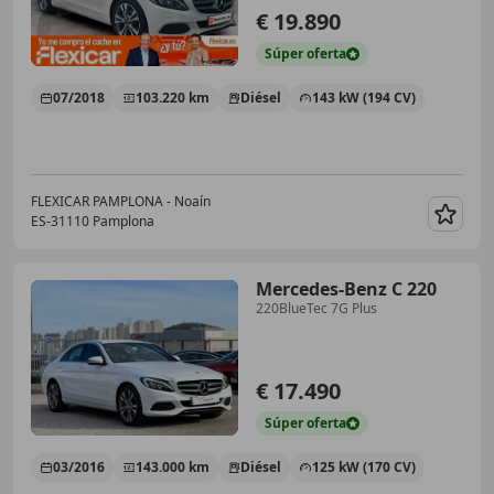
€ 19.890
Súper
oferta
07/2018
103.220 km
Diésel
143 kW (194 CV)
FLEXICAR PAMPLONA - Noaín
ES-31110 Pamplona
Guar
Mercedes-Benz C 220
220BlueTec 7G Plus
€ 17.490
Súper
oferta
03/2016
143.000 km
Diésel
125 kW (170 CV)