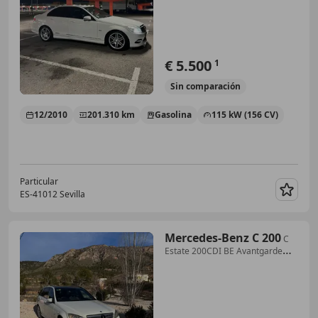
€ 5.500
1
Sin
comparación
12/2010
201.310 km
Gasolina
115 kW (156 CV)
Particular
ES-41012 Sevilla
Guar
Mercedes-Benz C 200
C
Estate 200CDI BE Avantgarde
Aut. Avantgarde