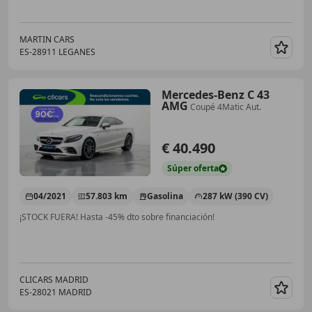
MARTIN CARS
ES-28911 LEGANES
Guar
Mercedes-Benz C 43
AMG
Coupé 4Matic Aut.
€ 40.490
Súper
oferta
04/2021
57.803 km
Gasolina
287 kW (390 CV)
¡STOCK FUERA! Hasta -45% dto sobre financiación!
CLICARS MADRID
ES-28021 MADRID
Guar