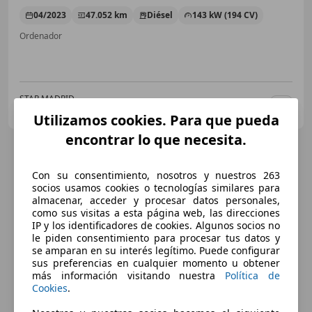
04/2023
47.052 km
Diésel
143 kW (194 CV)
Ordenador
STAR MADRID
ES-28022 MADRID
Guar
Utilizamos cookies. Para que pueda
encontrar lo que necesita.
Con su consentimiento, nosotros y nuestros 263
socios usamos cookies o tecnologías similares para
almacenar, acceder y procesar datos personales,
como sus visitas a esta página web, las direcciones
IP y los identificadores de cookies. Algunos socios no
le piden consentimiento para procesar tus datos y
se amparan en su interés legítimo. Puede configurar
sus preferencias en cualquier momento u obtener
más información visitando nuestra
Política de
Cookies
.