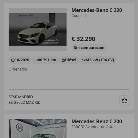
Mercedes-Benz C 220
Coupé d
€ 32.290
Sin
comparación
10/2020
86.791 km
Diésel
143 kW (194 CV)
Ordenador
STAR MADRID
ES-28022 MADRID
Guar
Mercedes-Benz C 200
200CDI Avantgarde Aut.