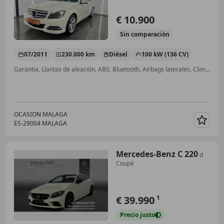
€ 10.900
Sin
comparación
07/2011
230.000 km
Diésel
100 kW (136 CV)
Garantia, Llantas de aleación, ABS, Bluetooth, Airbags laterales, Climatizador automático
OCASION MALAGA
ES-29004 MALAGA
Guar
Mercedes-Benz C 220
d
Coupé
€ 39.990
1
Precio
justo