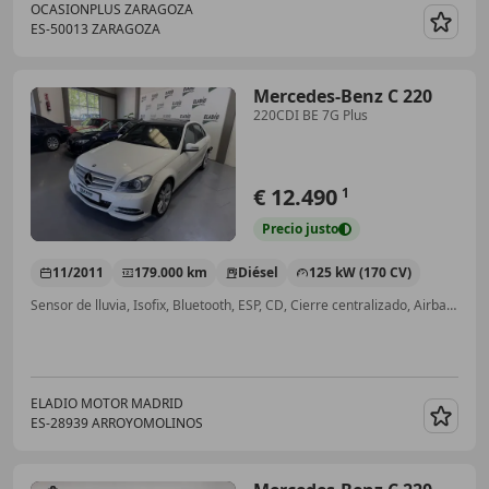
OCASIONPLUS ZARAGOZA
ES-50013 ZARAGOZA
Guar
Mercedes-Benz C 220
220CDI BE 7G Plus
€ 12.490
1
Precio
justo
11/2011
179.000 km
Diésel
125 kW (170 CV)
Sensor de lluvia, Isofix, Bluetooth, ESP, CD, Cierre centralizado, Airbags laterales
ELADIO MOTOR MADRID
ES-28939 ARROYOMOLINOS
Guar