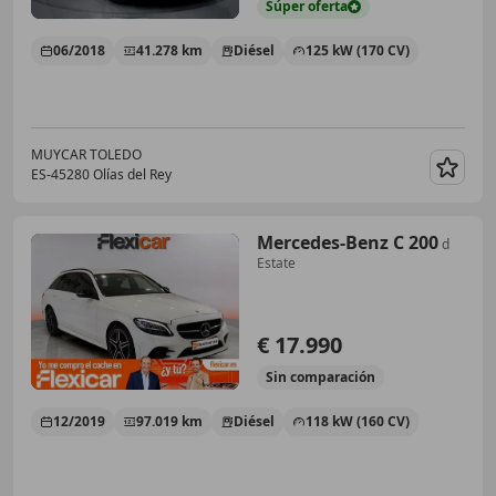
Súper
oferta
06/2018
41.278 km
Diésel
125 kW (170 CV)
MUYCAR TOLEDO
ES-45280 Olías del Rey
Guar
Mercedes-Benz C 200
d
Estate
€ 17.990
Sin
comparación
12/2019
97.019 km
Diésel
118 kW (160 CV)