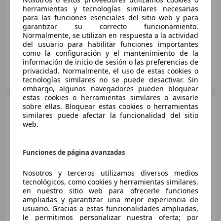
Buen
precio
herramientas y tecnologías similares necesarias
para las funciones esenciales del sitio web y para
02/2018
51.502 km
Diésel
142 kW (193 CV)
garantizar su correcto funcionamiento.
Normalmente, se utilizan en respuesta a la actividad
del usuario para habilitar funciones importantes
como la configuración y el mantenimiento de la
información de inicio de sesión o las preferencias de
DL MOTOR
privacidad. Normalmente, el uso de estas cookies o
ES-29004 MALAGA
Guar
tecnologías similares no se puede desactivar. Sin
embargo, algunos navegadores pueden bloquear
estas cookies o herramientas similares o avisarle
Mercedes-Benz C 220
sobre ellas. Bloquear estas cookies o herramientas
-
similares puede afectar la funcionalidad del sitio
CLASS D
web.
€ 32.500
Buen
precio
Funciones de página avanzadas
10/2022
125.335 km
Diésel
147 kW (200 CV)
Nosotros y terceros utilizamos diversos medios
tecnológicos, como cookies y herramientas similares,
Vehículos 2 años de garantía y kilometraje certificado!
en nuestro sitio web para ofrecerle funciones
ampliadas y garantizar una mejor experiencia de
usuario. Gracias a estas funcionalidades ampliadas,
le permitimos personalizar nuestra oferta; por