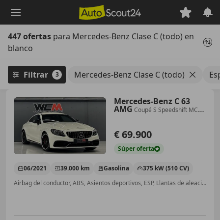
Saltar
al
contenido
447 ofertas
para Mercedes-Benz Clase C (todo) en
principal
blanco
Filtrar
Mercedes-Benz Clase C (todo)
Es
3
Mercedes-Benz C 63
AMG
Coupé S Speedshift MCT
9G
€ 69.900
Súper
oferta
06/2021
39.000 km
Gasolina
375 kW (510 CV)
Airbag del conductor, ABS, Asientos deportivos, ESP, Llantas de aleación, Elevalunas eléctrico