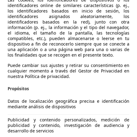
identificadores online de similares características (p. ej.,
los identificadores basados en inicio de sesión, los
identificadores asignados aleatoriamente, los
identificadores basados en la red), junto con otra
información (p. ej., la información y el tipo del navegador,
es-Benz B 200
el idioma, el tamaño de la pantalla, las tecnologías
DCT
compatibles, etc.), pueden almacenarse o leerse en tu
dispositivo a fin de reconocerlo siempre que se conecte a
€ 23.250
una aplicación o a una página web para una o varias de
1
Sin
compar
los finalidades que se recogen en el presente texto.
Puede cambiar sus ajustes y retirar su consentimiento en
cualquier momento a través del Gestor de Privacidad en
nuestra Política de privacidad.
Propósitos
09/2019
92.842 km
Dié
Datos de localización geográfica precisa e identificación
mediante análisis de dispositivos
gs laterales, Sensor de lluvia, Asiento trasero partido, Cier
Publicidad y contenido personalizados, medición de
XPOMOVIL SUJER
publicidad y contenido, investigación de audiencia y
-47007 Valladolid
desarrollo de servicios