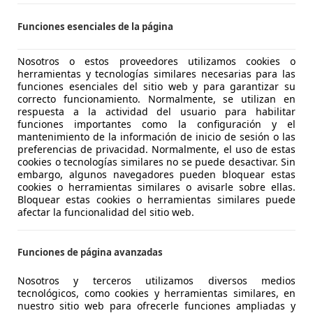
Funciones esenciales de la página
es-Benz B 250
Nosotros o estos proveedores utilizamos cookies o
herramientas y tecnologías similares necesarias para las
€ 23.490
Súper
oferta
funciones esenciales del sitio web y para garantizar su
correcto funcionamiento. Normalmente, se utilizan en
respuesta a la actividad del usuario para habilitar
funciones importantes como la configuración y el
mantenimiento de la información de inicio de sesión o las
preferencias de privacidad. Normalmente, el uso de estas
cookies o tecnologías similares no se puede desactivar. Sin
embargo, algunos navegadores pueden bloquear estas
cookies o herramientas similares o avisarle sobre ellas.
06/2021
91.489 km
Ele
Bloquear estas cookies o herramientas similares puede
afectar la funcionalidad del sitio web.
, Ordenador
TAR MADRID
Funciones de página avanzadas
S-28022 MADRID
Nosotros y terceros utilizamos diversos medios
tecnológicos, como cookies y herramientas similares, en
nuestro sitio web para ofrecerle funciones ampliadas y