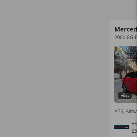
Merced
200d 8G-
25
ABS, Airba
E
ES