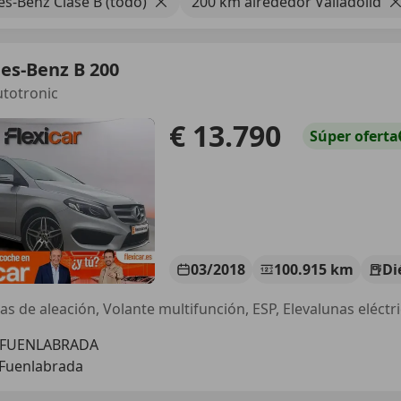
s-Benz Clase B (todo)
200 km alrededor Valladolid
es-Benz B 200
totronic
€ 13.790
Súper
oferta
03/2018
100.915 km
Di
tas de aleación, Volante multifunción, ESP, Elevalunas eléctr
 FUENLABRADA
 Fuenlabrada