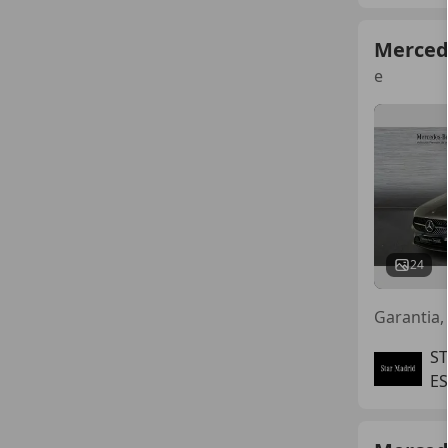
Merced
e
24
Garantia
S
E