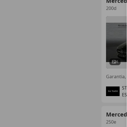
Merced
200d
6
Garantia
S
E
Merced
250e