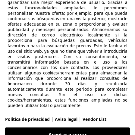
es-Benz B 200
garantizar una mejor experiencia de usuario. Gracias a
estas funcionalidades ampliadas, le permitimos
personalizar nuestra oferta; por ejemplo, para que pueda
continuar sus búsquedas en una visita posterior, mostrarle
€ 24.490
Súper
oferta
ofertas adecuadas en su zona o proporcionar y evaluar
publicidad y mensajes personalizados. Almacenamos su
dirección de correo electrónico localmente si la
proporciona para búsquedas guardadas, vehículos
favoritos o para la evaluación de precios. Esto le facilita el
uso del sitio web, ya que no tiene que volver a introducirla
en visitas posteriores. Con su consentimiento, se
transmitirá información basada en el uso a los
concesionarios con los que contacte. Los proveedores
10/2022
60.000 km
Dié
utilizan algunas cookies/herramientas para almacenar la
información que proporciona al realizar consultas de
, Ordenador
financiación durante 30 días y reutilizarla
automáticamente durante este periodo para completar
TAR MADRID
nuevas consultas. Sin el uso de dichas
cookies/herramientas, estas funciones ampliadas no se
S-28022 MADRID
pueden utilizar total o parcialmente.
|
|
Política de privacidad
Aviso legal
Vendor List
es-Benz B 250
Aceptar y cerrar