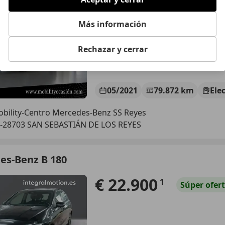
€ 24.900
Precio
justo
Más información
Rechazar y cerrar
05/2021
79.872 km
Ele
bility-Centro Mercedes-Benz SS Reyes
-28703 SAN SEBASTIÁN DE LOS REYES
es-Benz B 180
€ 22.900
1
Súper
ofer