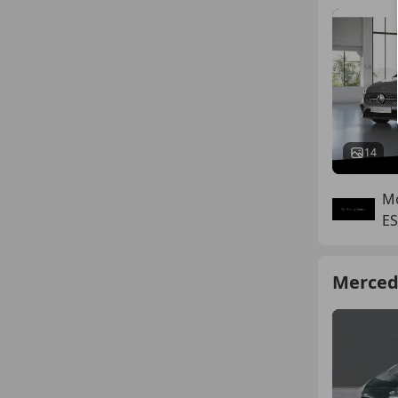
14
Mo
ES
Merced