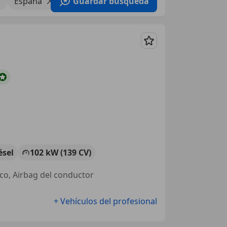
España
Guardar búsqueda
Guardar
ésel
102 kW (139 CV)
ico, Airbag del conductor
+ Vehículos del profesional