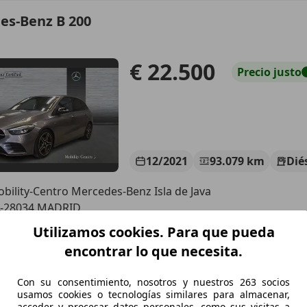
es-Benz B 200
€ 22.500
Precio
justo
12/2021
93.079 km
Dié
bility-Centro Mercedes-Benz Isla de Java
S-28034 MADRID
Utilizamos cookies. Para que pueda
encontrar lo que necesita.
es-Benz B 180
€ 18.490
Con su consentimiento, nosotros y nuestros 263 socios
Sin
compara
usamos cookies o tecnologías similares para almacenar,
acceder y procesar datos personales, como sus visitas a