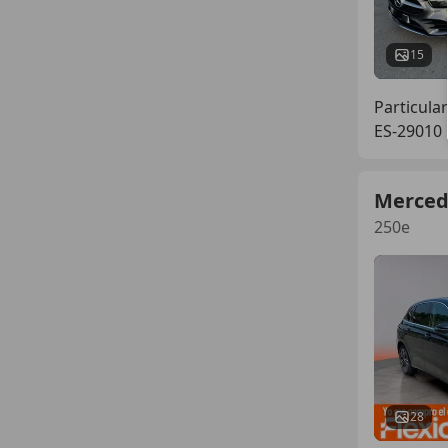
15
Particular
ES-29010
Merced
250e
28