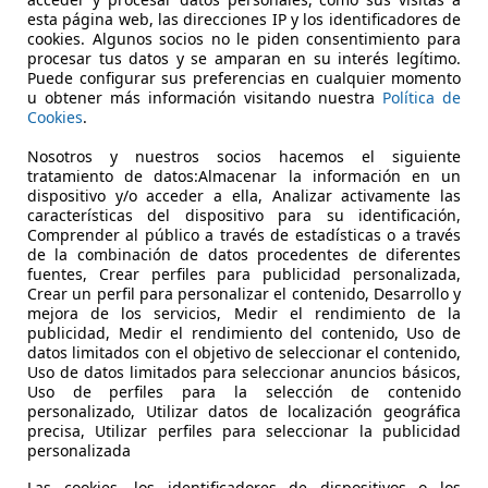
esta página web, las direcciones IP y los identificadores de
cookies. Algunos socios no le piden consentimiento para
procesar tus datos y se amparan en su interés legítimo.
Puede configurar sus preferencias en cualquier momento
u obtener más información visitando nuestra
Política de
Cookies
.
05/2021
79.872 km
Ele
Nosotros y nuestros socios hacemos el siguiente
tratamiento de datos:Almacenar la información en un
bility-Centro Mercedes-Benz SS Reyes
dispositivo y/o acceder a ella, Analizar activamente las
-28703 SAN SEBASTIÁN DE LOS REYES
características del dispositivo para su identificación,
Comprender al público a través de estadísticas o a través
de la combinación de datos procedentes de diferentes
fuentes, Crear perfiles para publicidad personalizada,
Crear un perfil para personalizar el contenido, Desarrollo y
mejora de los servicios, Medir el rendimiento de la
publicidad, Medir el rendimiento del contenido, Uso de
datos limitados con el objetivo de seleccionar el contenido,
Uso de datos limitados para seleccionar anuncios básicos,
Uso de perfiles para la selección de contenido
personalizado, Utilizar datos de localización geográfica
precisa, Utilizar perfiles para seleccionar la publicidad
personalizada
Las cookies, los identificadores de dispositivos o los