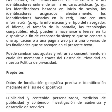
identificadores online de similares características (p. ej.,
los identificadores basados en inicio de sesión, los
identificadores asignados aleatoriamente, los
identificadores basados en la red), junto con otra
información (p. ej., la información y el tipo del navegador,
es-Benz B 250
el idioma, el tamaño de la pantalla, las tecnologías
compatibles, etc.), pueden almacenarse o leerse en tu
dispositivo a fin de reconocerlo siempre que se conecte a
€ 26.490
una aplicación o a una página web para una o varias de
Sin
compara
los finalidades que se recogen en el presente texto.
Puede cambiar sus ajustes y retirar su consentimiento en
cualquier momento a través del Gestor de Privacidad en
nuestra Política de privacidad.
Propósitos
01/2022
78.000 km
Ele
Datos de localización geográfica precisa e identificación
mediante análisis de dispositivos
IÑA CAR
S-29003 MALAGA
Publicidad y contenido personalizados, medición de
publicidad y contenido, investigación de audiencia y
desarrollo de servicios