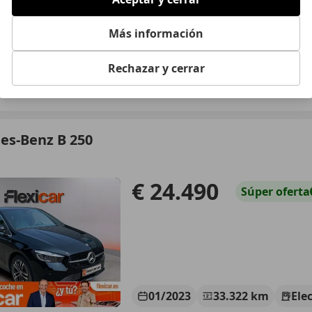
Más información
12/2020
43.355 km
Ele
Rechazar y cerrar
 Málaga
es-Benz B 250
€ 24.490
Súper
oferta
01/2023
33.322 km
Ele