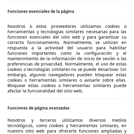
es-Benz B 250
G-DCT
Funciones esenciales de la página
€ 19.500
Sin
compara
Nosotros o estos proveedores utilizamos cookies o
herramientas y tecnologías similares necesarias para las
funciones esenciales del sitio web y para garantizar su
correcto funcionamiento. Normalmente, se utilizan en
respuesta a la actividad del usuario para habilitar
funciones importantes como la configuración y el
mantenimiento de la información de inicio de sesión o las
preferencias de privacidad. Normalmente, el uso de estas
cookies o tecnologías similares no se puede desactivar. Sin
12/2020
75.000 km
Ele
embargo, algunos navegadores pueden bloquear estas
cookies o herramientas similares o avisarle sobre ellas.
Bloquear estas cookies o herramientas similares puede
Toledo
afectar la funcionalidad del sitio web.
Funciones de página avanzadas
es-Benz B 250
Nosotros y terceros utilizamos diversos medios
tecnológicos, como cookies y herramientas similares, en
€ 24.490
nuestro sitio web para ofrecerle funciones ampliadas y