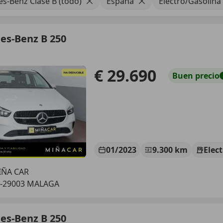
s-Benz Clase B (todo)
España
Electro/Gasolina
es-Benz B 250
€ 29.690
Buen
precio
01/2023
9.300 km
Elec
IÑA CAR
S-29003 MALAGA
es-Benz B 250