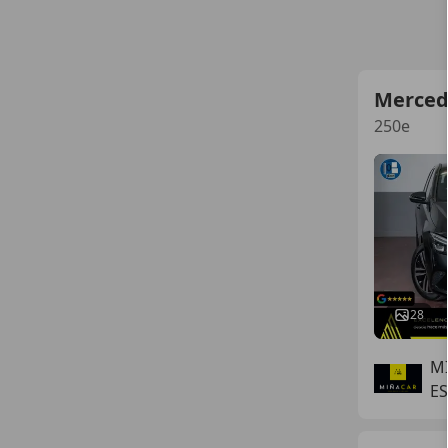
Merced
250e
28
M
E