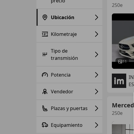
precio
250e
Ubicación
Kilometraje
Tipo de
transmisión
11
Potencia
I
ES
Vendedor
Merced
Plazas y puertas
250e
Equipamiento