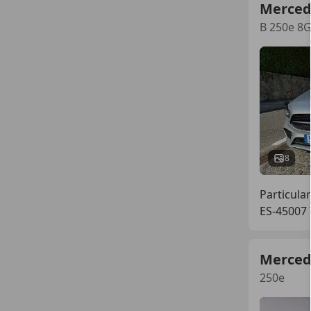
Merced
B 250e 8
8
Particular
ES-45007 
Merced
250e