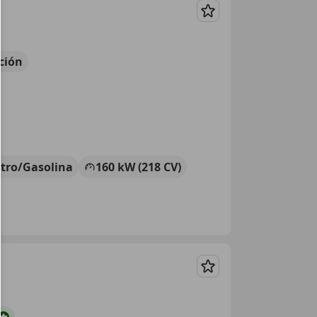
Guardar
ción
ctro/Gasolina
160 kW (218 CV)
Guardar