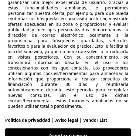
Súper
oferta
garantizar una mejor experiencia de usuario. Gracias a
estas funcionalidades ampliadas, le permitimos
personalizar nuestra oferta; por ejemplo, para que pueda
continuar sus búsquedas en una visita posterior, mostrarle
ofertas adecuadas en su zona o proporcionar y evaluar
publicidad y mensajes personalizados. Almacenamos su
dirección de correo electrónico localmente si la
proporciona para búsquedas guardadas, vehículos
01/2023
33.322 km
Ele
favoritos o para la evaluación de precios. Esto le facilita el
uso del sitio web, ya que no tiene que volver a introducirla
en visitas posteriores. Con su consentimiento, se
 ALICANTE.
transmitirá información basada en el uso a los
 ALICANTE
concesionarios con los que contacte. Los proveedores
utilizan algunas cookies/herramientas para almacenar la
información que proporciona al realizar consultas de
financiación durante 30 días y reutilizarla
es-Benz B 250
automáticamente durante este periodo para completar
DCT
nuevas consultas. Sin el uso de dichas
cookies/herramientas, estas funciones ampliadas no se
€ 25.000
pueden utilizar total o parcialmente.
Buen
precio
|
|
Política de privacidad
Aviso legal
Vendor List
Aceptar y cerrar