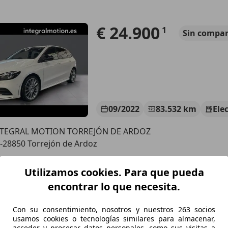
€ 24.900
1
Sin
compar
09/2022
83.532 km
Ele
NTEGRAL MOTION TORREJÓN DE ARDOZ
-28850 Torrejón de Ardoz
Utilizamos cookies. Para que pueda
es-Benz B 250
encontrar lo que necesita.
Con su consentimiento, nosotros y nuestros 263 socios
€ 24.900
Sin
compara
usamos cookies o tecnologías similares para almacenar,
acceder y procesar datos personales, como sus visitas a