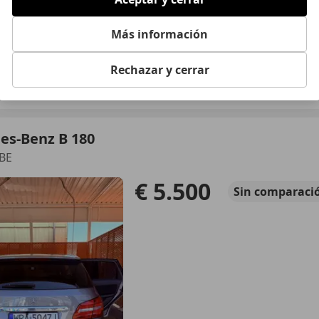
Más información
05/2010
230.000 km
Di
Rechazar y cerrar
Callosa de Segura
es-Benz B 180
 BE
€ 5.500
Sin
comparaci