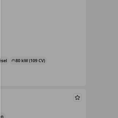
ésel
80 kW (109 CV)
Guardar
ón