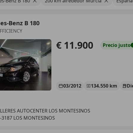
s-Benz B 180
200 km alrededor Murcia
España
es-Benz B 180
EFFICIENCY
€ 11.900
Precio
justo
03/2012
134.550 km
Di
ALLERES AUTOCENTER LOS MONTESINOS
S-3187 LOS MONTESINOS