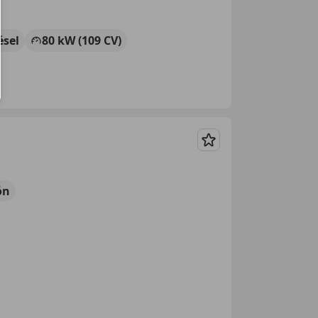
ésel
80 kW (109 CV)
Guardar
ón