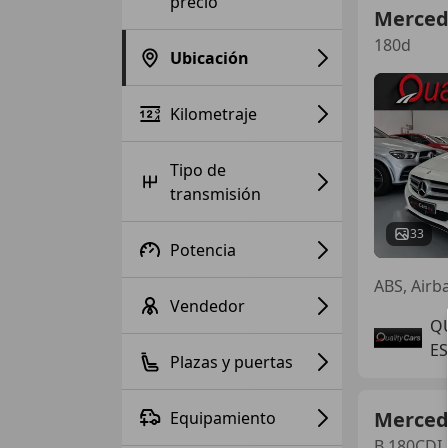
precio
Merced
180d
Ubicación
Kilometraje
Tipo de
transmisión
33
Potencia
Vendedor
Q
ES
Plazas y puertas
Merced
Equipamiento
B 180CDI