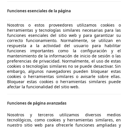
Funciones esenciales de la página
Nosotros o estos proveedores utilizamos cookies o
herramientas y tecnologías similares necesarias para las
funciones esenciales del sitio web y para garantizar su
correcto funcionamiento. Normalmente, se utilizan en
respuesta a la actividad del usuario para habilitar
funciones importantes como la configuración y el
mantenimiento de la información de inicio de sesión o las
preferencias de privacidad. Normalmente, el uso de estas
01/2010
230.000 km
Di
cookies o tecnologías similares no se puede desactivar. Sin
embargo, algunos navegadores pueden bloquear estas
cookies o herramientas similares o avisarle sobre ellas.
Bloquear estas cookies o herramientas similares puede
 Dénia
afectar la funcionalidad del sitio web.
Funciones de página avanzadas
es-Benz B 180
 BE Sport 7G-DCT
Nosotros y terceros utilizamos diversos medios
tecnológicos, como cookies y herramientas similares, en
€ 9.500
nuestro sitio web para ofrecerle funciones ampliadas y
Sin
comparaci