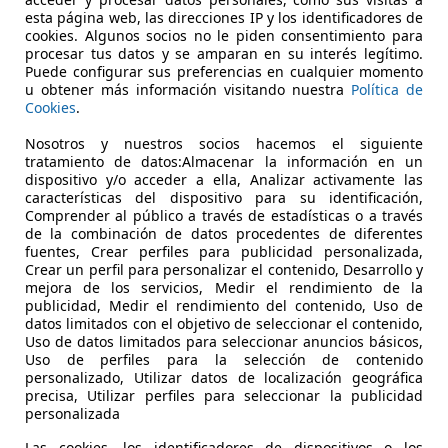
esta página web, las direcciones IP y los identificadores de
€ 3.500
cookies. Algunos socios no le piden consentimiento para
Súper
oferta
procesar tus datos y se amparan en su interés legítimo.
Puede configurar sus preferencias en cualquier momento
u obtener más información visitando nuestra
Política de
Cookies
.
Nosotros y nuestros socios hacemos el siguiente
tratamiento de datos:Almacenar la información en un
dispositivo y/o acceder a ella, Analizar activamente las
características del dispositivo para su identificación,
Comprender al público a través de estadísticas o a través
de la combinación de datos procedentes de diferentes
fuentes, Crear perfiles para publicidad personalizada,
Crear un perfil para personalizar el contenido, Desarrollo y
mejora de los servicios, Medir el rendimiento de la
publicidad, Medir el rendimiento del contenido, Uso de
datos limitados con el objetivo de seleccionar el contenido,
03/2010
231.000 km
Di
Uso de datos limitados para seleccionar anuncios básicos,
Uso de perfiles para la selección de contenido
personalizado, Utilizar datos de localización geográfica
precisa, Utilizar perfiles para seleccionar la publicidad
 03181
personalizada
Las cookies, los identificadores de dispositivos o los