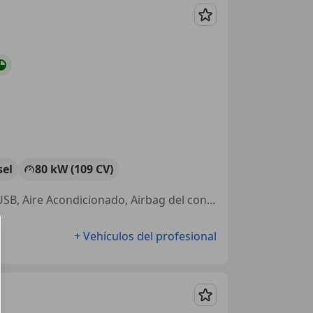
Guardar
sel
80 kW (109 CV)
ABS, Airbags laterales, ESP, Elevalunas eléctrico, Cierre centralizado, USB, Aire Acondicionado, Airbag del conductor
+ Vehículos del profesional
Guardar