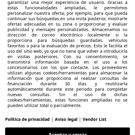
garantizar una mejor experiencia de usuario. Gracias a
estas funcionalidades ampliadas, le permitimos
personalizar nuestra oferta; por ejemplo, para que pueda
continuar sus búsquedas en una visita posterior, mostrarle
ofertas adecuadas en su zona o proporcionar y evaluar
publicidad y mensajes personalizados. Almacenamos su
dirección de correo electrónico localmente si la
proporciona para búsquedas guardadas, vehículos
05/2015
195.000 km
Di
favoritos o para la evaluación de precios. Esto le facilita el
uso del sitio web, ya que no tiene que volver a introducirla
en visitas posteriores. Con su consentimiento, se
transmitirá información basada en el uso a los
Molina de Segura
concesionarios con los que contacte. Los proveedores
utilizan algunas cookies/herramientas para almacenar la
información que proporciona al realizar consultas de
es-Benz B 180
financiación durante 30 días y reutilizarla
automáticamente durante este periodo para completar
nuevas consultas. Sin el uso de dichas
cookies/herramientas, estas funciones ampliadas no se
€ 4.400
pueden utilizar total o parcialmente.
Buen
precio
|
|
Política de privacidad
Aviso legal
Vendor List
Aceptar y cerrar