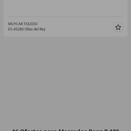
MUYCAR TOLEDO
ES-45280 Olías del Rey
Guar