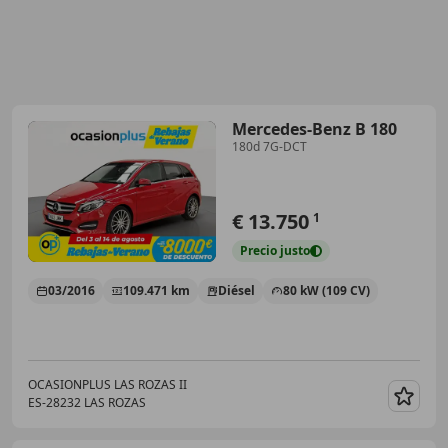
Mercedes-Benz B 180
180d 7G-DCT
€ 13.750
1
Precio
justo
03/2016
109.471 km
Diésel
80 kW (109 CV)
OCASIONPLUS LAS ROZAS II
ES-28232 LAS ROZAS
Guar