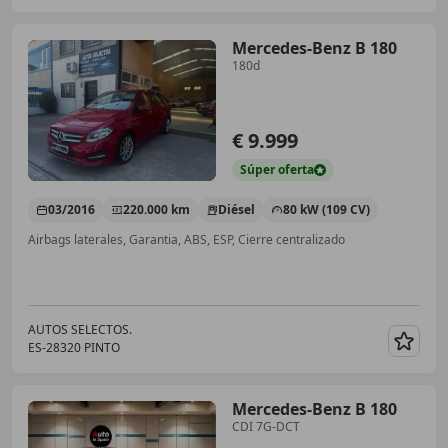
Mercedes-Benz B 180
180d
€ 9.999
Súper
oferta
03/2016
220.000 km
Diésel
80 kW (109 CV)
Airbags laterales, Garantia, ABS, ESP, Cierre centralizado
AUTOS SELECTOS.
ES-28320 PINTO
Guar
Mercedes-Benz B 180
CDI 7G-DCT