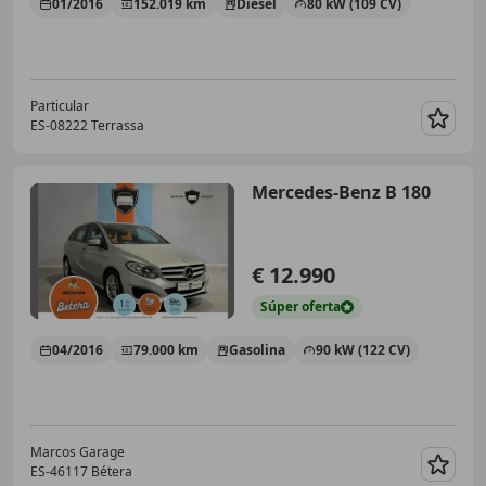
01/2016
152.019 km
Diésel
80 kW (109 CV)
Particular
ES-08222 Terrassa
Guar
Mercedes-Benz B 180
€ 12.990
Súper
oferta
04/2016
79.000 km
Gasolina
90 kW (122 CV)
Marcos Garage
ES-46117 Bétera
Guar