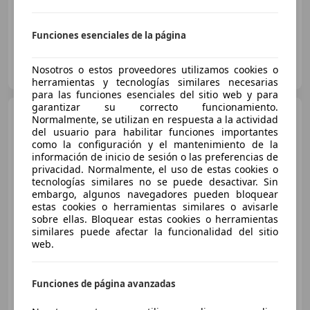
Funciones esenciales de la página
MUYCAR ARANJUEZ
Nosotros o estos proveedores utilizamos cookies o
ES-28300 Aranjuez
Guar
herramientas y tecnologías similares necesarias
para las funciones esenciales del sitio web y para
garantizar su correcto funcionamiento.
Mercedes-Benz B 180
Normalmente, se utilizan en respuesta a la actividad
180d 7G-DCT
del usuario para habilitar funciones importantes
como la configuración y el mantenimiento de la
información de inicio de sesión o las preferencias de
privacidad. Normalmente, el uso de estas cookies o
€ 14.900
tecnologías similares no se puede desactivar. Sin
embargo, algunos navegadores pueden bloquear
Sin
comparación
estas cookies o herramientas similares o avisarle
sobre ellas. Bloquear estas cookies o herramientas
03/2016
130.000 km
Diésel
80 kW (109 CV)
similares puede afectar la funcionalidad del sitio
web.
Funciones de página avanzadas
AUTOMÓVILES NCARS
ES-43206 REUS
Guar