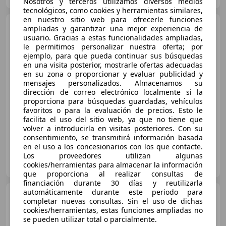
Nosotros y terceros utilizamos diversos medios
tecnológicos, como cookies y herramientas similares,
en nuestro sitio web para ofrecerle funciones
Mercedes-Benz B 180
ampliadas y garantizar una mejor experiencia de
180d 7G-DCT
usuario. Gracias a estas funcionalidades ampliadas,
le permitimos personalizar nuestra oferta; por
ejemplo, para que pueda continuar sus búsquedas
en una visita posterior, mostrarle ofertas adecuadas
€ 13.750
1
en su zona o proporcionar y evaluar publicidad y
mensajes personalizados. Almacenamos su
Precio
justo
dirección de correo electrónico localmente si la
proporciona para búsquedas guardadas, vehículos
03/2016
109.471 km
Diésel
80 kW (109 CV)
favoritos o para la evaluación de precios. Esto le
facilita el uso del sitio web, ya que no tiene que
volver a introducirla en visitas posteriores. Con su
consentimiento, se transmitirá información basada
en el uso a los concesionarios con los que contacte.
Los proveedores utilizan algunas
OCASIONPLUS SEVILLA CENTRO II
cookies/herramientas para almacenar la información
ES-41007 Sevilla
Guar
que proporciona al realizar consultas de
financiación durante 30 días y reutilizarla
automáticamente durante este periodo para
Mercedes-Benz B 180
B
completar nuevas consultas. Sin el uso de dichas
180d 7G-DCT
cookies/herramientas, estas funciones ampliadas no
se pueden utilizar total o parcialmente.