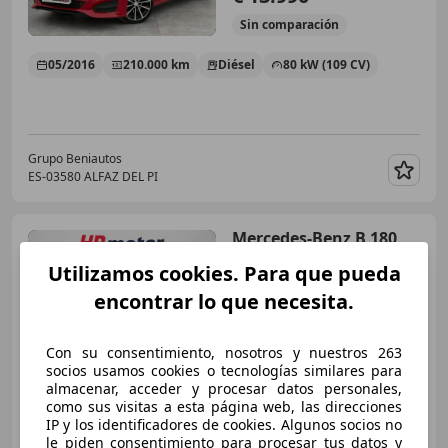
Sin
comparación
05/2016
210.000 km
Diésel
80 kW (109 CV)
Grupo Beniautos
ES-03580 ALFAZ DEL PI
Guar
Mercedes-Benz B 180
180d 7G-DCT
Utilizamos cookies. Para que pueda
encontrar lo que necesita.
€ 12.990
1
Con su consentimiento, nosotros y nuestros 263
Buen
precio
socios usamos cookies o tecnologías similares para
almacenar, acceder y procesar datos personales,
04/2016
132.620 km
Diésel
80 kW (109 CV)
como sus visitas a esta página web, las direcciones
IP y los identificadores de cookies. Algunos socios no
le piden consentimiento para procesar tus datos y