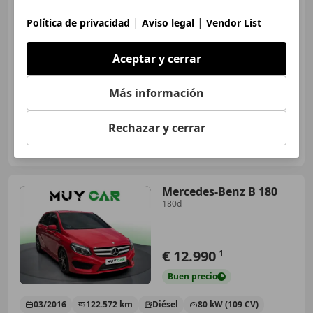
€ 14.000
|
|
Política de privacidad
Aviso legal
Vendor List
Precio
justo
Aceptar y cerrar
02/2016
164.000 km
Diésel
80 kW (109 CV)
Más información
Rechazar y cerrar
Particular
ES-30002 Murcia
Guar
Mercedes-Benz B 180
180d
€ 12.990
1
Buen
precio
03/2016
122.572 km
Diésel
80 kW (109 CV)