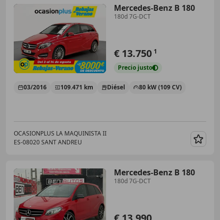
Mercedes-Benz B 180
180d 7G-DCT
€ 13.750
1
Precio
justo
03/2016
109.471 km
Diésel
80 kW (109 CV)
OCASIONPLUS LA MAQUINISTA II
ES-08020 SANT ANDREU
Guar
Mercedes-Benz B 180
180d 7G-DCT
€ 13.990