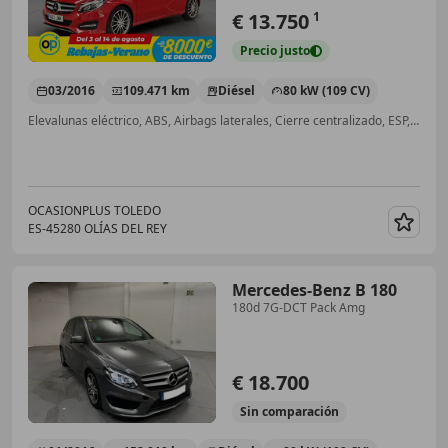
€ 13.750
1
Precio
justo
03/2016
109.471 km
Diésel
80 kW (109 CV)
Elevalunas eléctrico, ABS, Airbags laterales, Cierre centralizado, ESP, Aire Acondicionado, USB, Airbag del conductor
OCASIONPLUS TOLEDO
ES-45280 OLÍAS DEL REY
Guar
Mercedes-Benz B 180
180d 7G-DCT Pack Amg
€ 18.700
Sin
comparación