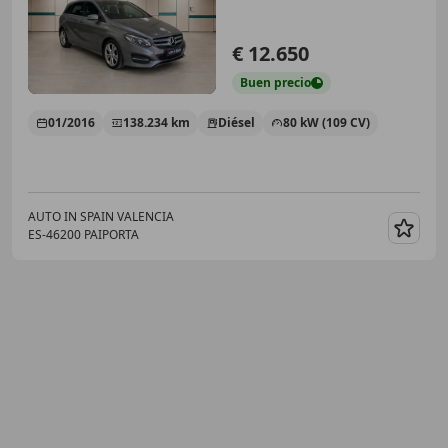
€ 12.650
Buen
precio
01/2016
138.234 km
Diésel
80 kW (109 CV)
AUTO IN SPAIN VALENCIA
ES-46200 PAIPORTA
Guar