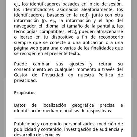
ej., los identificadores basados en inicio de sesión,
los identificadores asignados aleatoriamente, los
identificadores basados en la red), junto con otra
información (p. ej., la información y el tipo del
navegador, el idioma, el tamaño de la pantalla, las
tecnologías compatibles, etc.), pueden almacenarse
o leerse en tu dispositivo a fin de reconocerlo
siempre que se conecte a una aplicación o a una
página web para una o varias de los finalidades que
se recogen en el presente texto.
Puede cambiar sus ajustes y retirar su
consentimiento en cualquier momento a través del
Gestor de Privacidad en nuestra Política de
privacidad.
Mercedes-Benz B 180
180d
Propósitos
Datos de localización geográfica precisa e
identificación mediante análisis de dispositivos
€ 12.990
1
Buen
precio
Publicidad y contenido personalizados, medición de
publicidad y contenido, investigación de audiencia y
03/2016
122.572 km
Diésel
80 kW (109 CV)
desarrollo de servicios