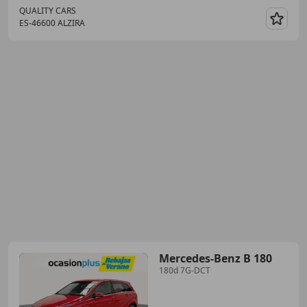
QUALITY CARS
ES-46600 ALZIRA
Guar
Mercedes-Benz B 180
180d 7G-DCT