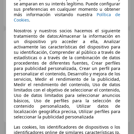
se amparan en su interés legítimo. Puede configurar
sus preferencias en cualquier momento u obtener
HR MOTOR MALAGA CENTRO
más información visitando nuestra
Política de
ES-29004 MALAGA
Cookies
.
Guar
Nosotros y nuestros socios hacemos el siguiente
tratamiento de datos:Almacenar la información en
Mercedes-Benz B 180
un dispositivo y/o acceder a ella, Analizar
B180D AUTO 109CV 5P #
activamente las características del dispositivo para
PARKTRONIC
su identificación, Comprender al público a través de
estadísticas o a través de la combinación de datos
€ 13.250
procedentes de diferentes fuentes, Crear perfiles
para publicidad personalizada, Crear un perfil para
Buen
precio
personalizar el contenido, Desarrollo y mejora de los
servicios, Medir el rendimiento de la publicidad,
05/2016
101.400 km
Diésel
80 kW (109 CV)
Medir el rendimiento del contenido, Uso de datos
limitados con el objetivo de seleccionar el contenido,
Uso de datos limitados para seleccionar anuncios
básicos, Uso de perfiles para la selección de
contenido personalizado, Utilizar datos de
AUTOFESA
localización geográfica precisa, Utilizar perfiles para
ES-28430 ALPEDRETE
Guar
seleccionar la publicidad personalizada
Las cookies, los identificadores de dispositivos o los
identificadores online de similares características (p.