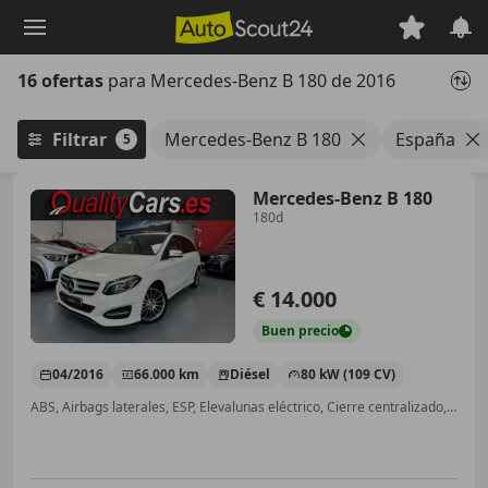
Saltar
al
contenido
16 ofertas
para Mercedes-Benz B 180 de 2016
principal
Filtrar
Mercedes-Benz B 180
España
5
Mercedes-Benz B 180
180d
€ 14.000
Buen
precio
04/2016
66.000 km
Diésel
80 kW (109 CV)
ABS, Airbags laterales, ESP, Elevalunas eléctrico, Cierre centralizado, USB, Aire Acondicionado, Airbag del conductor