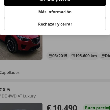
E Luxury (Navi) 2WD 150 Luxury (Navi)
Más información
€ 10.000
Buen
precio
Rechazar y cerrar
03/2015
195.600 km
Di
Capellades
CX-5
W DE 4WD AT Luxury
€ 10.490
Buen
precio