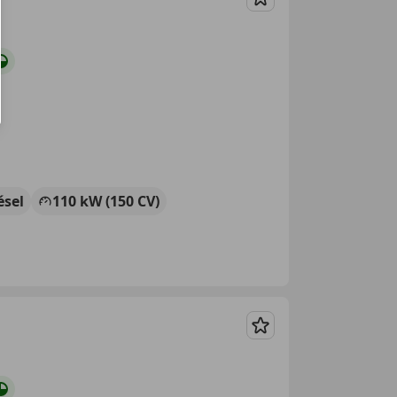
Guardar
ésel
110 kW (150 CV)
Guardar