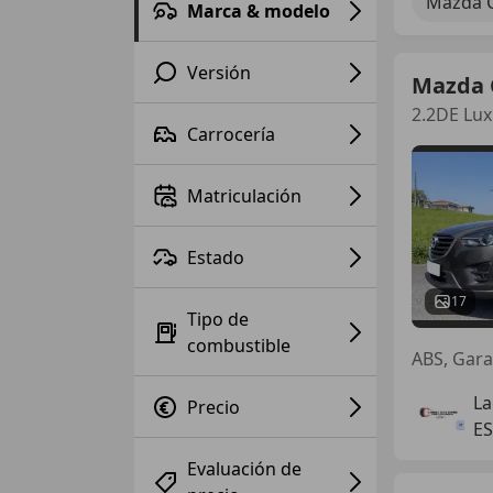
Mazda 
Marca & modelo
Versión
Mazda 
2.2DE Lux
Carrocería
Matriculación
Estado
17
Tipo de
combustible
ABS, Garan
La
Precio
ES
Evaluación de