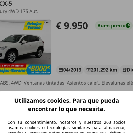
CX-5
ury 4WD 175 Aut.
€ 9.950
Buen
precio
04/2013
201.292 km
Di
 ABS, 4WD, Ventanas tintadas, Asientos calef., Elevalunas elé
CASIONPLUS OVIEDO
Utilizamos cookies. Para que pueda
-33199 MERES
encontrar lo que necesita.
CX-5
Con su consentimiento, nosotros y nuestros 263 socios
usamos cookies o tecnologías similares para almacenar,
ury (Navi) 2WD 150
acceder y procesar datos personales, como sus visitas a