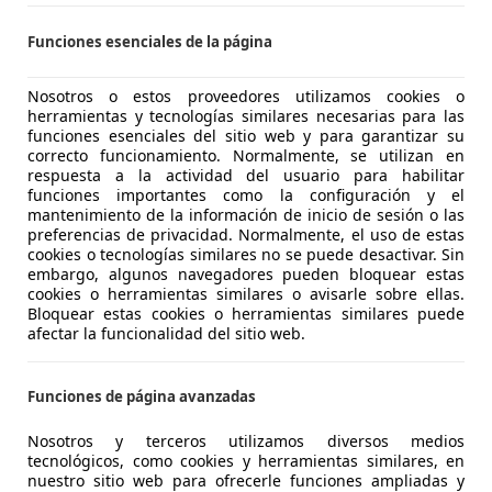
CASIONPLUS SEVILLA CENTRO
Funciones esenciales de la página
-41007 Sevilla
Nosotros o estos proveedores utilizamos cookies o
herramientas y tecnologías similares necesarias para las
funciones esenciales del sitio web y para garantizar su
CX-5
correcto funcionamiento. Normalmente, se utilizan en
ury (Navi) 2WD 150
respuesta a la actividad del usuario para habilitar
funciones importantes como la configuración y el
€ 11.490
mantenimiento de la información de inicio de sesión o las
Sin
compara
preferencias de privacidad. Normalmente, el uso de estas
cookies o tecnologías similares no se puede desactivar. Sin
embargo, algunos navegadores pueden bloquear estas
cookies o herramientas similares o avisarle sobre ellas.
Bloquear estas cookies o herramientas similares puede
afectar la funcionalidad del sitio web.
08/2015
190.000 km
Di
Funciones de página avanzadas
Asientos calef., ABS, Elevalunas eléctrico, Bluetooth, Airbags
Nosotros y terceros utilizamos diversos medios
tecnológicos, como cookies y herramientas similares, en
guna seca motor
nuestro sitio web para ofrecerle funciones ampliadas y