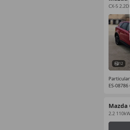
CX-5 2.2D
12
Particular
ES-08786 
Mazda 
2.2 110k