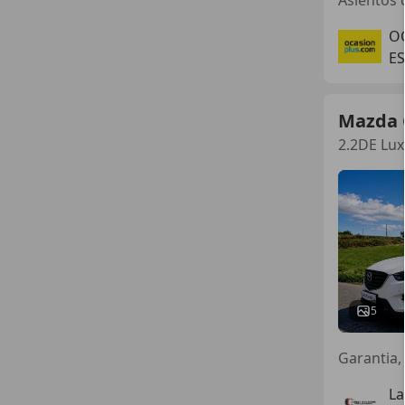
O
ES
Mazda 
2.2DE Lux
5
Garantia, 
La