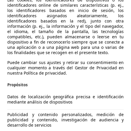
identificadores online de similares características (p. ej.,
los identificadores basados en inicio de sesión, los
identificadores asignados aleatoriamente, los
identificadores basados en la red), junto con otra
información (p. ej., la información y el tipo del navegador,
el idioma, el tamaño de la pantalla, las tecnologías
compatibles, etc.), pueden almacenarse o leerse en tu
dispositivo a fin de reconocerlo siempre que se conecte a
una aplicación o a una página web para una o varias de
CX-5
los finalidades que se recogen en el presente texto.
ury (Navi) 2WD 150
Puede cambiar sus ajustes y retirar su consentimiento en
cualquier momento a través del Gestor de Privacidad en
€ 12.590
1
nuestra Política de privacidad.
Precio
just
Propósitos
Datos de localización geográfica precisa e identificación
mediante análisis de dispositivos
Publicidad y contenido personalizados, medición de
03/2016
157.495 km
Di
publicidad y contenido, investigación de audiencia y
desarrollo de servicios
calef., ABS, Ordenador, Faros antiniebla