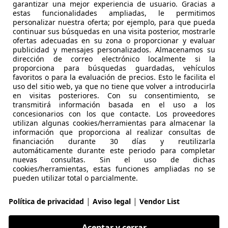
garantizar una mejor experiencia de usuario. Gracias a
-48950 Arriaga- Erandio
estas funcionalidades ampliadas, le permitimos
personalizar nuestra oferta; por ejemplo, para que pueda
continuar sus búsquedas en una visita posterior, mostrarle
CX-5
ofertas adecuadas en su zona o proporcionar y evaluar
publicidad y mensajes personalizados. Almacenamos su
ury (Navi) 2WD 150
dirección de correo electrónico localmente si la
proporciona para búsquedas guardadas, vehículos
€ 8.498
favoritos o para la evaluación de precios. Esto le facilita el
Súper
oferta
uso del sitio web, ya que no tiene que volver a introducirla
en visitas posteriores. Con su consentimiento, se
transmitirá información basada en el uso a los
concesionarios con los que contacte. Los proveedores
utilizan algunas cookies/herramientas para almacenar la
información que proporciona al realizar consultas de
financiación durante 30 días y reutilizarla
automáticamente durante este periodo para completar
08/2016
237.000 km
Di
nuevas consultas. Sin el uso de dichas
cookies/herramientas, estas funciones ampliadas no se
UTO GARAGE
pueden utilizar total o parcialmente.
 PUZOL
|
|
Política de privacidad
Aviso legal
Vendor List
CX-5
Aceptar y cerrar