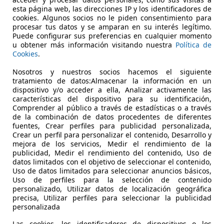
esta página web, las direcciones IP y los identificadores de
€ 11.490
cookies. Algunos socios no le piden consentimiento para
Sin
compara
procesar tus datos y se amparan en su interés legítimo.
Puede configurar sus preferencias en cualquier momento
u obtener más información visitando nuestra
Política de
Cookies
.
Nosotros y nuestros socios hacemos el siguiente
tratamiento de datos:Almacenar la información en un
11/2015
190.000 km
Di
dispositivo y/o acceder a ella, Analizar activamente las
características del dispositivo para su identificación,
Asientos calef., ABS, Elevalunas eléctrico, Bluetooth, Airbags
Comprender al público a través de estadísticas o a través
de la combinación de datos procedentes de diferentes
guna seca motor
fuentes, Crear perfiles para publicidad personalizada,
Crear un perfil para personalizar el contenido, Desarrollo y
-48950 Arriaga- Erandio
mejora de los servicios, Medir el rendimiento de la
publicidad, Medir el rendimiento del contenido, Uso de
datos limitados con el objetivo de seleccionar el contenido,
Uso de datos limitados para seleccionar anuncios básicos,
Uso de perfiles para la selección de contenido
personalizado, Utilizar datos de localización geográfica
precisa, Utilizar perfiles para seleccionar la publicidad
personalizada
Las cookies, los identificadores de dispositivos o los