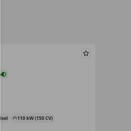
Guardar
o
ésel
110 kW (150 CV)