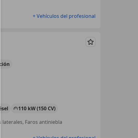
+ Vehículos del profesional
Guardar
ción
ésel
110 kW (150 CV)
 laterales, Faros antiniebla
+ Vehículos del profesional