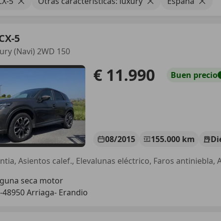
CX-5
Otras características: luxury
España
CX-5
ury (Navi) 2WD 150
€ 11.990
Buen
precio
08/2015
155.000 km
Di
tia, Asientos calef., Elevalunas eléctrico, Faros antiniebla, 
guna seca motor
-48950 Arriaga- Erandio