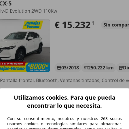
CX-5
tiv-D Evolution 2WD 110Kw
€ 15.232
1
Sin
compar
03/2018
250.222 km
Di
CASIONPLUS SANTANDER
Utilizamos cookies. Para que pueda
-39600 Maliaño
encontrar lo que necesita.
CX-5
Con su consentimiento, nosotros y nuestros 263 socios
usamos cookies o tecnologías similares para almacenar,
tiv-D Zenith 2WD Aut. 110kW
acceder y procesar datos personales, como sus visitas a