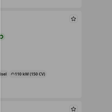
Guardar
ésel
110 kW (150 CV)
Guardar