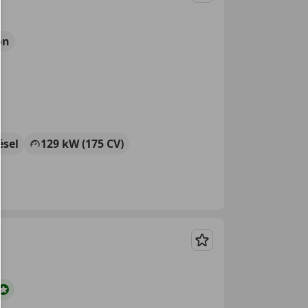
ón
ésel
129 kW (175 CV)
Guardar