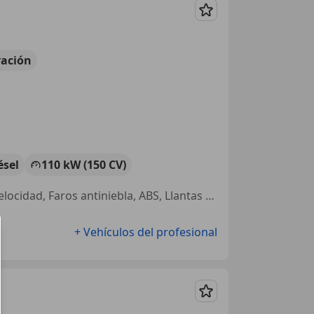
Guardar
ación
ésel
110 kW (150 CV)
Garantia, Pantalla frontal, Bluetooth, Ventanas tintadas, Control de velocidad, Faros antiniebla, ABS, Llantas de aleación
+ Vehículos del profesional
Guardar