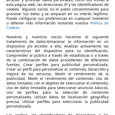
esta página web, las direcciones IP y los identificadores de
€ 17.890
cookies. Algunos socios no le piden consentimiento para
Súper
oferta
procesar tus datos y se amparan en su interés legítimo.
Puede configurar sus preferencias en cualquier momento
u obtener más información visitando nuestra
Política de
Cookies
.
Nosotros y nuestros socios hacemos el siguiente
tratamiento de datos:Almacenar la información en un
dispositivo y/o acceder a ella, Analizar activamente las
07/2020
111.958 km
Di
características del dispositivo para su identificación,
Comprender al público a través de estadísticas o a través
EVILLA
de la combinación de datos procedentes de diferentes
fuentes, Crear perfiles para publicidad personalizada,
Sevilla
Crear un perfil para personalizar el contenido, Desarrollo y
mejora de los servicios, Medir el rendimiento de la
publicidad, Medir el rendimiento del contenido, Uso de
datos limitados con el objetivo de seleccionar el contenido,
Uso de datos limitados para seleccionar anuncios básicos,
Uso de perfiles para la selección de contenido
personalizado, Utilizar datos de localización geográfica
precisa, Utilizar perfiles para seleccionar la publicidad
personalizada
Las cookies, los identificadores de dispositivos o los