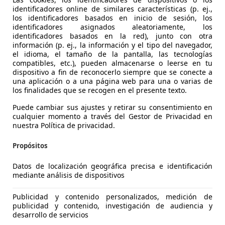
identificadores online de similares características (p. ej.,
los identificadores basados en inicio de sesión, los
identificadores asignados aleatoriamente, los
identificadores basados en la red), junto con otra
información (p. ej., la información y el tipo del navegador,
el idioma, el tamaño de la pantalla, las tecnologías
compatibles, etc.), pueden almacenarse o leerse en tu
dispositivo a fin de reconocerlo siempre que se conecte a
CX-5
una aplicación o a una página web para una o varias de
los finalidades que se recogen en el presente texto.
W DE 4WD AT Luxury
Puede cambiar sus ajustes y retirar su consentimiento en
€ 10.490
cualquier momento a través del Gestor de Privacidad en
Buen
precio
nuestra Política de privacidad.
Propósitos
Datos de localización geográfica precisa e identificación
mediante análisis de dispositivos
01/2016
216.000 km
Di
Publicidad y contenido personalizados, medición de
publicidad y contenido, investigación de audiencia y
L MOTION CIUDAD DEL AUTOMOVIL 2
desarrollo de servicios