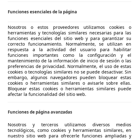
 LEGANES
Funciones esenciales de la página
CX-5
Nosotros o estos proveedores utilizamos cookies o
Skyactiv-D Evolution 2WD Aut. 110Kw Evolution
herramientas y tecnologías similares necesarias para las
funciones esenciales del sitio web y para garantizar su
€ 13.900
correcto funcionamiento. Normalmente, se utilizan en
Súper
oferta
respuesta a la actividad del usuario para habilitar
funciones importantes como la configuración y el
mantenimiento de la información de inicio de sesión o las
preferencias de privacidad. Normalmente, el uso de estas
cookies o tecnologías similares no se puede desactivar. Sin
embargo, algunos navegadores pueden bloquear estas
cookies o herramientas similares o avisarle sobre ellas.
Bloquear estas cookies o herramientas similares puede
03/2019
202.000 km
Di
afectar la funcionalidad del sitio web.
Funciones de página avanzadas
 Torremolinos
Nosotros y terceros utilizamos diversos medios
tecnológicos, como cookies y herramientas similares, en
CX-5
nuestro sitio web para ofrecerle funciones ampliadas y