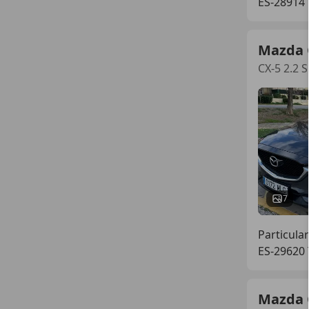
ES-28914
Mazda 
CX-5 2.2 
7
Particular
ES-29620
Mazda 