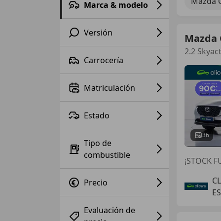
Mazda 
Marca & modelo
Versión
Mazda 
2.2 Skyac
Carrocería
Matriculación
Estado
36
Tipo de
combustible
¡STOCK FU
C
Precio
E
Evaluación de