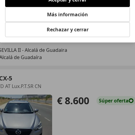
Más información
Rechazar y cerrar
07/2020
111.958 km
Di
VILLA II - Alcalá de Guadaira
Alcalá de Guadaíra
CX-5
D AT Lux.P.T.SR CN
€ 8.600
Súper
oferta