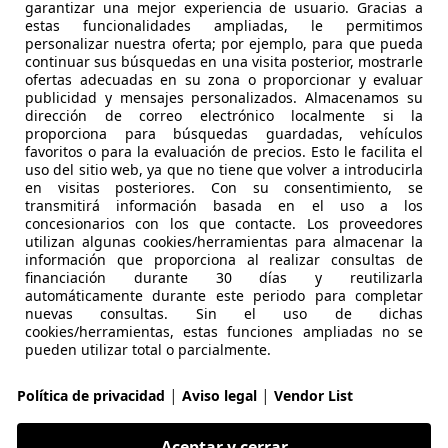
garantizar una mejor experiencia de usuario. Gracias a
D AT Lux.+P.+T.+SR (CN)
estas funcionalidades ampliadas, le permitimos
personalizar nuestra oferta; por ejemplo, para que pueda
€ 9.000
Sin
comparaci
continuar sus búsquedas en una visita posterior, mostrarle
ofertas adecuadas en su zona o proporcionar y evaluar
publicidad y mensajes personalizados. Almacenamos su
dirección de correo electrónico localmente si la
proporciona para búsquedas guardadas, vehículos
favoritos o para la evaluación de precios. Esto le facilita el
uso del sitio web, ya que no tiene que volver a introducirla
en visitas posteriores. Con su consentimiento, se
transmitirá información basada en el uso a los
11/2014
179.000 km
Di
concesionarios con los que contacte. Los proveedores
utilizan algunas cookies/herramientas para almacenar la
Group
información que proporciona al realizar consultas de
 MADRID
financiación durante 30 días y reutilizarla
automáticamente durante este periodo para completar
nuevas consultas. Sin el uso de dichas
cookies/herramientas, estas funciones ampliadas no se
CX-5
pueden utilizar total o parcialmente.
tiv-D Zenith 2WD Aut. 110kW
|
|
Política de privacidad
Aviso legal
Vendor List
€ 17.890
Súper
oferta
Aceptar y cerrar