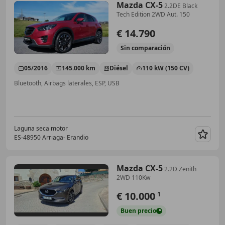
Mazda CX-5
2.2DE Black
Tech Edition 2WD Aut. 150
€ 14.790
Sin
comparación
05/2016
145.000 km
Diésel
110 kW (150 CV)
Bluetooth, Airbags laterales, ESP, USB
Laguna seca motor
ES-48950 Arriaga- Erandio
Guar
Mazda CX-5
2.2D Zenith
2WD 110Kw
€ 10.000
1
Buen
precio