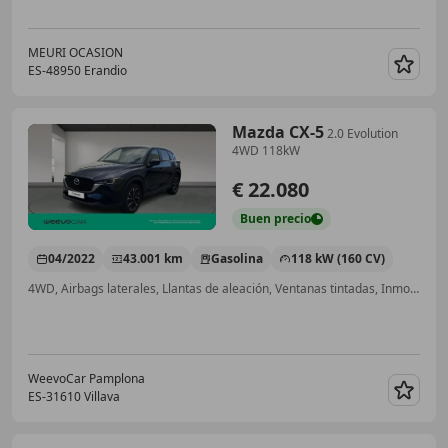
MEURI OCASION
ES-48950 Erandio
Guar
Mazda CX-5
2.0 Evolution
4WD 118kW
€ 22.080
Buen
precio
04/2022
43.001 km
Gasolina
118 kW (160 CV)
4WD, Airbags laterales, Llantas de aleación, Ventanas tintadas, Inmovilizador, Faros antiniebla, Pantalla frontal
WeevoCar Pamplona
ES-31610 Villava
Guar