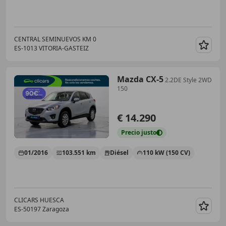
CENTRAL SEMINUEVOS KM 0
ES-1013 VITORIA-GASTEIZ
Guar
Mazda CX-5
2.2DE Style 2WD
150
€ 14.290
Precio
justo
01/2016
103.551 km
Diésel
110 kW (150 CV)
CLICARS HUESCA
ES-50197 Zaragoza
Guar