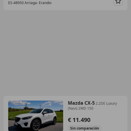
ES-48950 Arriaga- Erandio
Guar
Mazda CX-5
2.2DE Luxury
(Navi) 2WD 150
€ 11.490
Sin
comparación