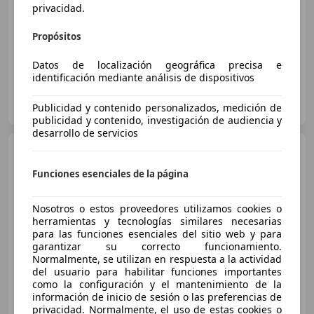
Buen
precio
privacidad.
11/2019
70.855 km
Gasolina
143 kW (194 CV)
Propósitos
Datos de localización geográfica precisa e
identificación mediante análisis de dispositivos
OCASIONPLUS ELGOIBAR
ES-20870 ELGOIBAR
Publicidad y contenido personalizados, medición de
Guar
publicidad y contenido, investigación de audiencia y
desarrollo de servicios
Mazda CX-5
2.0 GE 121kW
(165CV) Evolution No BSM
Funciones esenciales de la página
Nosotros o estos proveedores utilizamos cookies o
€ 24.490
herramientas y tecnologías similares necesarias
para las funciones esenciales del sitio web y para
Precio
justo
garantizar su correcto funcionamiento.
Normalmente, se utilizan en respuesta a la actividad
02/2023
49.000 km
Gasolina
121 kW (165 CV)
del usuario para habilitar funciones importantes
como la configuración y el mantenimiento de la
información de inicio de sesión o las preferencias de
privacidad. Normalmente, el uso de estas cookies o