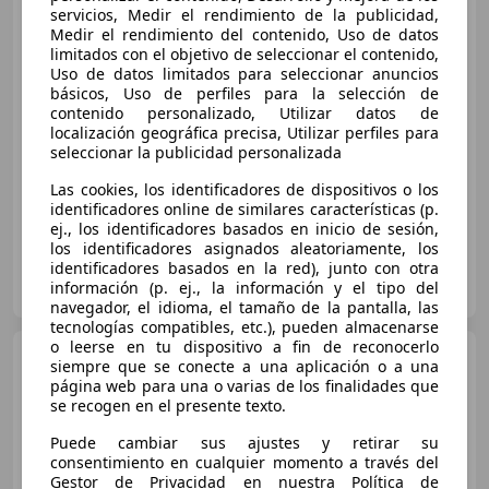
Cruise+Roof+Black Leather 4WD
servicios, Medir el rendimiento de la publicidad,
Aut. 143k
Medir el rendimiento del contenido, Uso de datos
limitados con el objetivo de seleccionar el contenido,
Uso de datos limitados para seleccionar anuncios
€ 18.056
1
básicos, Uso de perfiles para la selección de
contenido personalizado, Utilizar datos de
Buen
precio
localización geográfica precisa, Utilizar perfiles para
seleccionar la publicidad personalizada
03/2018
131.436 km
Gasolina
143 kW (194 CV)
Las cookies, los identificadores de dispositivos o los
identificadores online de similares características (p.
ej., los identificadores basados en inicio de sesión,
los identificadores asignados aleatoriamente, los
identificadores basados en la red), junto con otra
OcasionPlus - Pamplona Centro
información (p. ej., la información y el tipo del
ES-31006 Pamplona
Guar
navegador, el idioma, el tamaño de la pantalla, las
tecnologías compatibles, etc.), pueden almacenarse
o leerse en tu dispositivo a fin de reconocerlo
Mazda CX-5
2.5 Skyactiv-G
siempre que se conecte a una aplicación o a una
Zenith 2WD Aut.
página web para una o varias de los finalidades que
se recogen en el presente texto.
Puede cambiar sus ajustes y retirar su
€ 21.236
1
consentimiento en cualquier momento a través del
Gestor de Privacidad en nuestra Política de