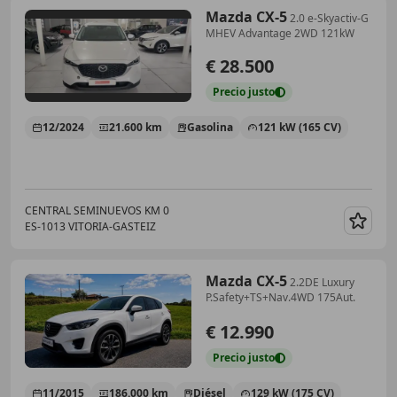
Mazda CX-5
2.0 e-Skyactiv-G
MHEV Advantage 2WD 121kW
€ 28.500
Precio
justo
12/2024
21.600 km
Gasolina
121 kW (165 CV)
CENTRAL SEMINUEVOS KM 0
ES-1013 VITORIA-GASTEIZ
Guar
Mazda CX-5
2.2DE Luxury
P.Safety+TS+Nav.4WD 175Aut.
€ 12.990
Precio
justo
11/2015
186.000 km
Diésel
129 kW (175 CV)