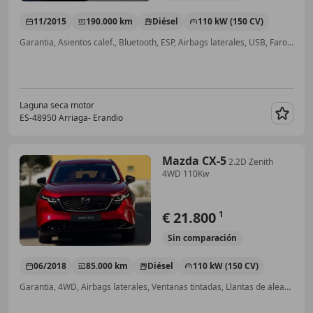
11/2015
190.000 km
Diésel
110 kW (150 CV)
Garantia, Asientos calef., Bluetooth, ESP, Airbags laterales, USB, Faros antiniebla
Laguna seca motor
ES-48950 Arriaga- Erandio
Guar
Mazda CX-5
2.2D Zenith
4WD 110Kw
€ 21.800
1
Sin
comparación
06/2018
85.000 km
Diésel
110 kW (150 CV)
Garantia, 4WD, Airbags laterales, Ventanas tintadas, Llantas de aleación, Pantalla frontal, Inmovilizador, Asiento trasero partido