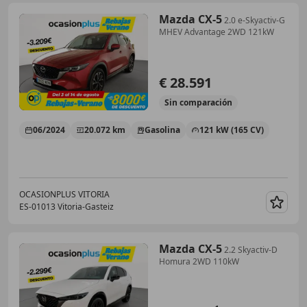
Mazda CX-5
2.0 e-Skyactiv-G
MHEV Advantage 2WD 121kW
€ 28.591
Sin
comparación
06/2024
20.072 km
Gasolina
121 kW (165 CV)
OCASIONPLUS VITORIA
ES-01013 Vitoria-Gasteiz
Guar
Mazda CX-5
2.2 Skyactiv-D
Homura 2WD 110kW