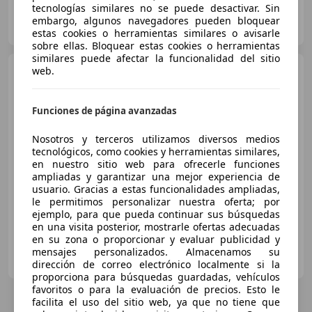
tecnologías similares no se puede desactivar. Sin
AVENIDA DEL AUTOMOVIL
embargo, algunos navegadores pueden bloquear
ES-01013 VITORIA-GASTEIZ
Guar
estas cookies o herramientas similares o avisarle
sobre ellas. Bloquear estas cookies o herramientas
similares puede afectar la funcionalidad del sitio
Mazda CX-5
web.
2.2DE Style 2WD
Aut.
Funciones de página avanzadas
€ 10.900
1
Nosotros y terceros utilizamos diversos medios
tecnológicos, como cookies y herramientas similares,
Precio
justo
en nuestro sitio web para ofrecerle funciones
ampliadas y garantizar una mejor experiencia de
11/2012
163.823 km
Diésel
110 kW (150 CV)
usuario. Gracias a estas funcionalidades ampliadas,
le permitimos personalizar nuestra oferta; por
ejemplo, para que pueda continuar sus búsquedas
en una visita posterior, mostrarle ofertas adecuadas
en su zona o proporcionar y evaluar publicidad y
OCASIONPLUS PAMPLONA
mensajes personalizados. Almacenamos su
ES-31610 VILLAVA
Guar
dirección de correo electrónico localmente si la
proporciona para búsquedas guardadas, vehículos
favoritos o para la evaluación de precios. Esto le
facilita el uso del sitio web, ya que no tiene que