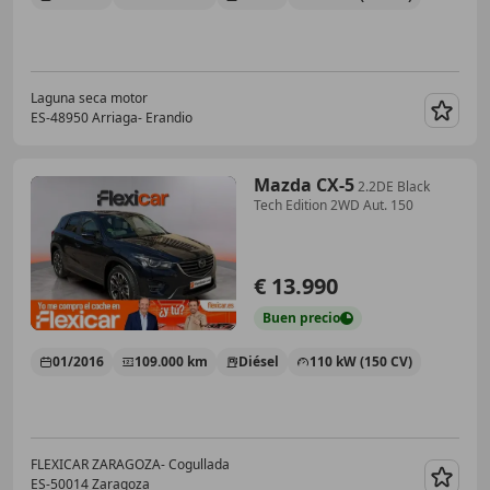
Laguna seca motor
ES-48950 Arriaga- Erandio
Guar
Mazda CX-5
2.2DE Black
Tech Edition 2WD Aut. 150
€ 13.990
Buen
precio
01/2016
109.000 km
Diésel
110 kW (150 CV)
FLEXICAR ZARAGOZA- Cogullada
ES-50014 Zaragoza
Guar