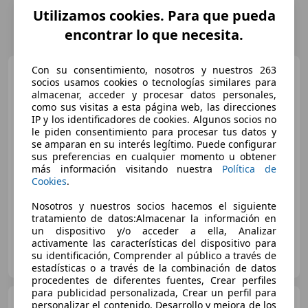
Utilizamos cookies. Para que pueda
encontrar lo que necesita.
Con su consentimiento, nosotros y nuestros 263
Mazda CX-5
2.2 Skyactiv-D
socios usamos cookies o tecnologías similares para
Zenith Safety Black Sky AWD Aut.
almacenar, acceder y procesar datos personales,
13
como sus visitas a esta página web, las direcciones
IP y los identificadores de cookies. Algunos socios no
le piden consentimiento para procesar tus datos y
€ 17.800
se amparan en su interés legítimo. Puede configurar
sus preferencias en cualquier momento u obtener
Precio
justo
más información visitando nuestra
Política de
Cookies
.
04/2019
185.000 km
Diésel
135 kW (184 CV)
Nosotros y nuestros socios hacemos el siguiente
tratamiento de datos:Almacenar la información en
un dispositivo y/o acceder a ella, Analizar
activamente las características del dispositivo para
CENTRAL SEMINUEVOS KM 0
su identificación, Comprender al público a través de
ES-1013 VITORIA-GASTEIZ
Guar
estadísticas o a través de la combinación de datos
procedentes de diferentes fuentes, Crear perfiles
para publicidad personalizada, Crear un perfil para
Mazda CX-5
2.5 Zenith
personalizar el contenido, Desarrollo y mejora de los