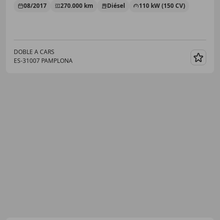
08/2017
270.000 km
Diésel
110 kW (150 CV)
DOBLE A CARS
ES-31007 PAMPLONA
Guar