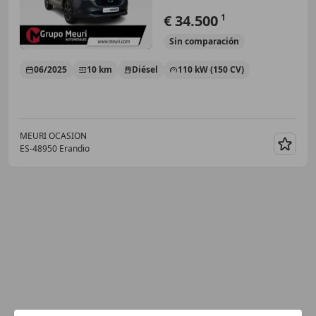
€ 34.500
1
Sin
comparación
06/2025
10 km
Diésel
110 kW (150 CV)
MEURI OCASION
ES-48950 Erandio
Guar