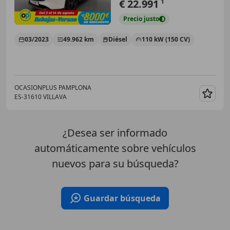
€ 22.991
1
Precio
justo
03/2023
49.962 km
Diésel
110 kW (150 CV)
OCASIONPLUS PAMPLONA
ES-31610 VILLAVA
Guar
¿Desea ser informado
automáticamente sobre vehículos
nuevos para su búsqueda?
Guardar búsqueda