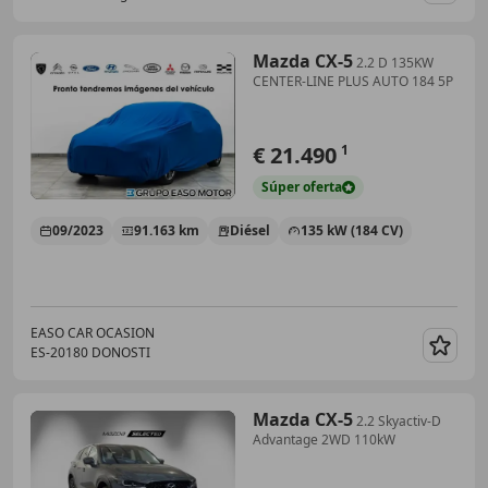
Mazda CX-5
2.2 D 135KW
CENTER-LINE PLUS AUTO 184 5P
€ 21.490
1
Súper
oferta
09/2023
91.163 km
Diésel
135 kW (184 CV)
EASO CAR OCASION
ES-20180 DONOSTI
Guar
Mazda CX-5
2.2 Skyactiv-D
Advantage 2WD 110kW