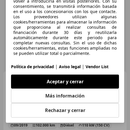
volver a introducirla en visitas posteriores. Con su
consentimiento, se transmitirá información basada
en el uso a los concesionarios con los que contacte.
Los proveedores utilizan algunas
cookies/herramientas para almacenar la información
que proporciona al realizar consultas de
financiación durante 30 días y reutilizarla
automáticamente durante este periodo para
completar nuevas consultas. Sin el uso de dichas
cookies/herramientas, estas funciones ampliadas no
se pueden utilizar total o parcialmente.
|
|
Política de privacidad
Aviso legal
Vendor List
Mazda CX-5
2.2 Skyactiv-D
Aceptar y cerrar
Zenith AWD Aut. 110kW
Más información
€ 20.800
Rechazar y cerrar
Precio
justo
09/2019
102.000 km
Diésel
110 kW (150 CV)