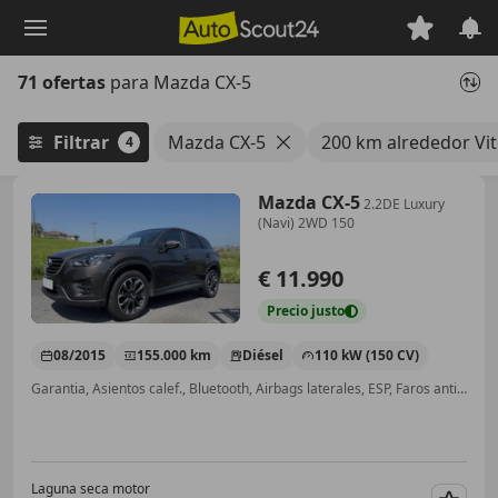
Saltar
al
contenido
71 ofertas
para Mazda CX-5
principal
Filtrar
Mazda CX-5
200 km alrededor Vit
4
Mazda CX-5
2.2DE Luxury
(Navi) 2WD 150
€ 11.990
Precio
justo
08/2015
155.000 km
Diésel
110 kW (150 CV)
Garantia, Asientos calef., Bluetooth, Airbags laterales, ESP, Faros antiniebla
Laguna seca motor