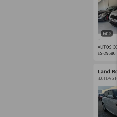
10
AUTOS CO
ES-29680
Land R
3.0TDV6 H