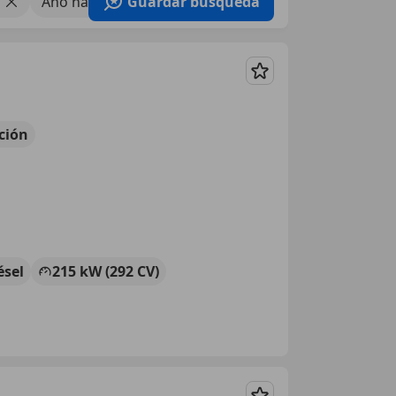
Año hasta 2014
Guardar búsqueda
Guardar
ción
ésel
215 kW (292 CV)