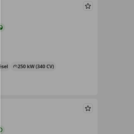
Guardar
ésel
250 kW (340 CV)
Guardar