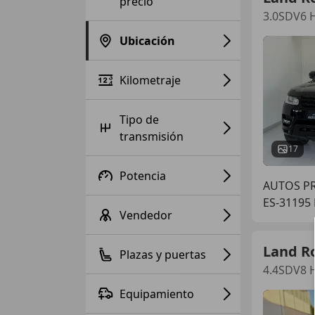
precio
3.0SDV6 
Ubicación
Kilometraje
Tipo de
transmisión
17
Potencia
AUTOS P
ES-31195
Vendedor
Land R
Plazas y puertas
4.4SDV8 H
Equipamiento