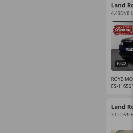
Land R
4.4SDV8 H
20
ROYB MO
ES-11650
Land R
3.0TDV6 H