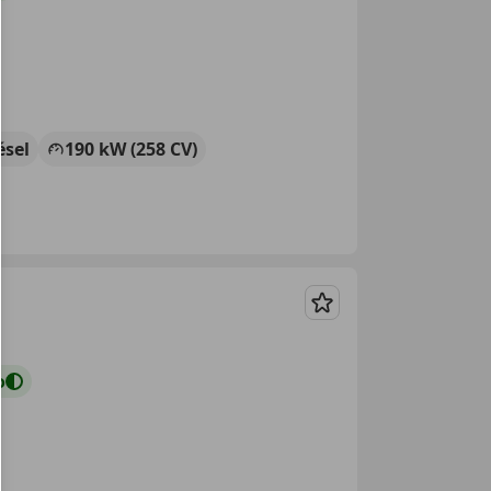
ésel
190 kW (258 CV)
Guardar
o