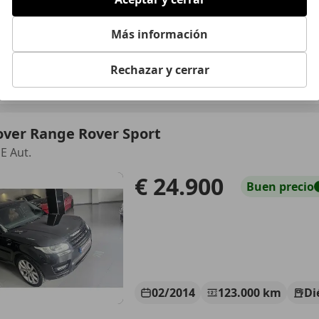
Más información
08/2014
154.918 km
Di
ESTION INTEGRAL, S.L.
Rechazar y cerrar
 SAN MARTIN DE LA VEGA
over Range Rover Sport
E Aut.
€ 24.900
Buen
precio
02/2014
123.000 km
Di