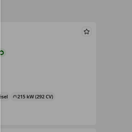
Guardar
ésel
215 kW (292 CV)