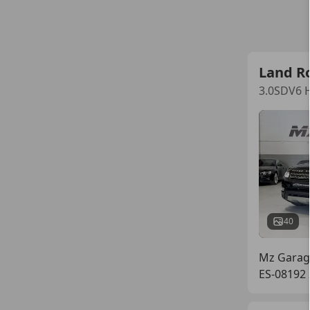
Land R
3.0SDV6 
40
Mz Garag
ES-08192 