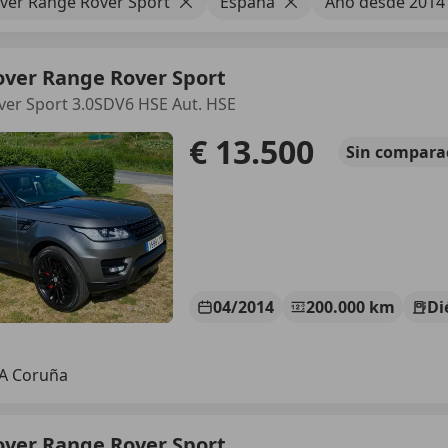
ver Range Rover Sport
España
Año desde 2014
over Range Rover Sport
er Sport 3.0SDV6 HSE Aut. HSE
€ 13.500
Sin
compara
04/2014
200.000 km
Di
 A Coruña
over Range Rover Sport