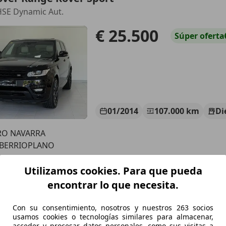
HSE Dynamic Aut.
€ 25.500
Súper
oferta
01/2014
107.000 km
Di
RO NAVARRA
 BERRIOPLANO
Utilizamos cookies. Para que pueda
over Range Rover Sport
encontrar lo que necesita.
SE Aut.
Con su consentimiento, nosotros y nuestros 263 socios
€ 25.000
usamos cookies o tecnologías similares para almacenar,
Súper
oferta
acceder y procesar datos personales, como sus visitas a