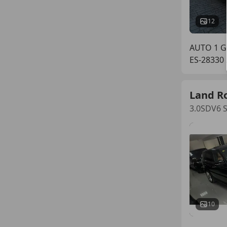
12
AUTO 1 G
ES-28330
Land R
3.0SDV6 S
10