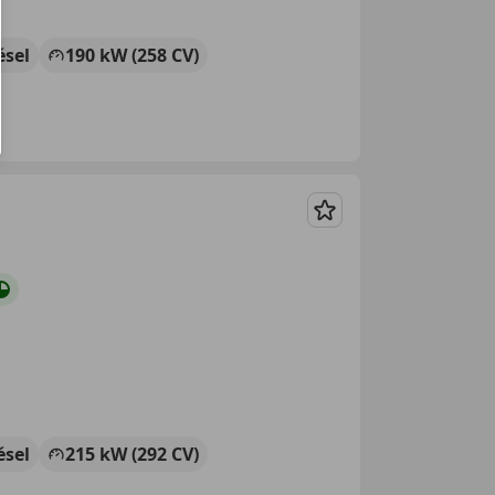
ésel
190 kW (258 CV)
Guardar
ésel
215 kW (292 CV)