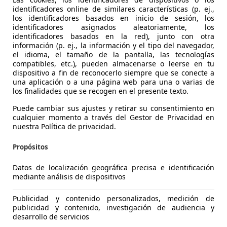
identificadores online de similares características (p. ej.,
los identificadores basados en inicio de sesión, los
identificadores asignados aleatoriamente, los
identificadores basados en la red), junto con otra
información (p. ej., la información y el tipo del navegador,
over Range Rover Sport
el idioma, el tamaño de la pantalla, las tecnologías
compatibles, etc.), pueden almacenarse o leerse en tu
HSE Dynamic Aut.
dispositivo a fin de reconocerlo siempre que se conecte a
una aplicación o a una página web para una o varias de
€ 22.990
Súper
oferta
los finalidades que se recogen en el presente texto.
Puede cambiar sus ajustes y retirar su consentimiento en
cualquier momento a través del Gestor de Privacidad en
nuestra Política de privacidad.
Propósitos
01/2014
149.000 km
Di
Datos de localización geográfica precisa e identificación
mediante análisis de dispositivos
e Barcelona
Publicidad y contenido personalizados, medición de
Sant Quirze del Vallès
publicidad y contenido, investigación de audiencia y
desarrollo de servicios