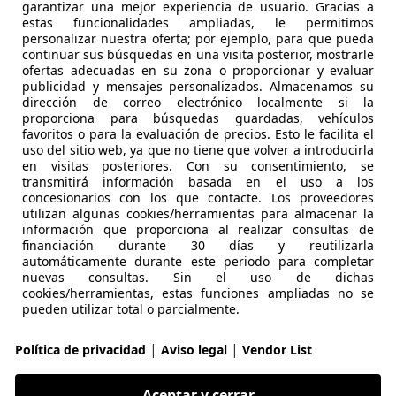
garantizar una mejor experiencia de usuario. Gracias a
estas funcionalidades ampliadas, le permitimos
personalizar nuestra oferta; por ejemplo, para que pueda
continuar sus búsquedas en una visita posterior, mostrarle
ofertas adecuadas en su zona o proporcionar y evaluar
publicidad y mensajes personalizados. Almacenamos su
dirección de correo electrónico localmente si la
proporciona para búsquedas guardadas, vehículos
06/2014
185.000 km
Di
favoritos o para la evaluación de precios. Esto le facilita el
uso del sitio web, ya que no tiene que volver a introducirla
ZAR ESTEPONA S.L.
en visitas posteriores. Con su consentimiento, se
 ESTEPONA
transmitirá información basada en el uso a los
concesionarios con los que contacte. Los proveedores
utilizan algunas cookies/herramientas para almacenar la
información que proporciona al realizar consultas de
over Range Rover Sport
financiación durante 30 días y reutilizarla
automáticamente durante este periodo para completar
SE Aut.
nuevas consultas. Sin el uso de dichas
cookies/herramientas, estas funciones ampliadas no se
€ 22.000
1
Precio
just
pueden utilizar total o parcialmente.
|
|
Política de privacidad
Aviso legal
Vendor List
Aceptar y cerrar