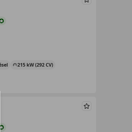
Guardar
ésel
215 kW (292 CV)
Guardar