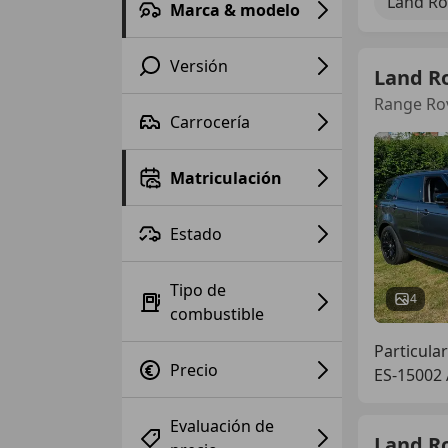
Land Ro
Marca & modelo
Versión
Land R
Range Rov
Carrocería
Matriculación
Estado
Tipo de
4
combustible
Particular
Precio
ES-15002
Evaluación de
Land R