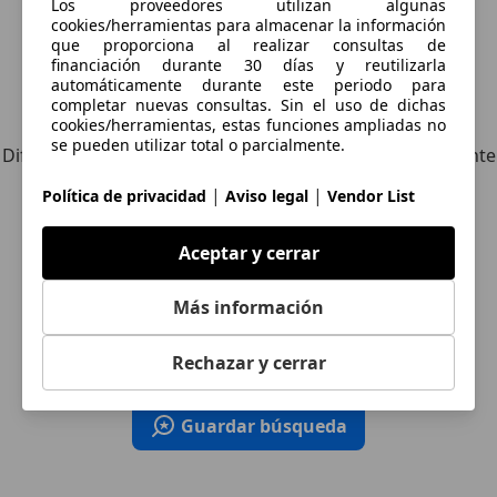
Los proveedores utilizan algunas
cookies/herramientas para almacenar la información
que proporciona al realizar consultas de
financiación durante 30 días y reutilizarla
automáticamente durante este periodo para
completar nuevas consultas. Sin el uso de dichas
Explora vehículos similares
cookies/herramientas, estas funciones ampliadas no
se pueden utilizar total o parcialmente.
Diferente de tus criterios de búsqueda, pero posiblemente
una coincidencia perfecta.
|
|
Política de privacidad
Aviso legal
Vendor List
Aceptar y cerrar
¿Desea ser informado
Más información
automáticamente sobre vehículos
nuevos para su búsqueda?
Rechazar y cerrar
Guardar búsqueda