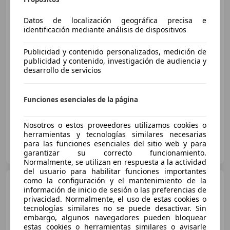
Lamborghini Urus
SE
Datos de localización geográfica precisa e
identificación mediante análisis de dispositivos
€ 329.900
1
Publicidad y contenido personalizados, medición de
Sin
comparación
publicidad y contenido, investigación de audiencia y
desarrollo de servicios
06/2026
300 km
Electro/Gasolina
589 kW (801 CV)
Funciones esenciales de la página
Nosotros o estos proveedores utilizamos cookies o
herramientas y tecnologías similares necesarias
ICONIC MOTOR GALLERY
para las funciones esenciales del sitio web y para
ES-08173 SANT CUGAT DEL VALLÈS
Guar
garantizar su correcto funcionamiento.
Normalmente, se utilizan en respuesta a la actividad
del usuario para habilitar funciones importantes
como la configuración y el mantenimiento de la
Lamborghini Urus
SE
información de inicio de sesión o las preferencias de
privacidad. Normalmente, el uso de estas cookies o
tecnologías similares no se puede desactivar. Sin
embargo, algunos navegadores pueden bloquear
estas cookies o herramientas similares o avisarle
€ 320.000
1