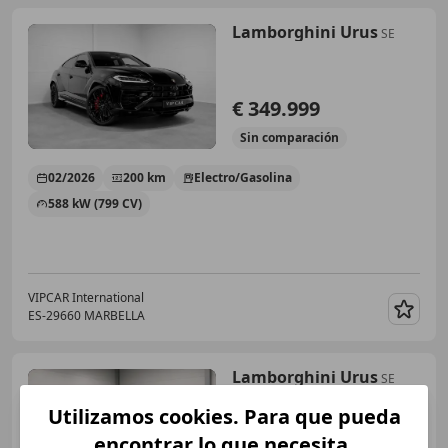
Lamborghini Urus
SE
€ 349.999
Sin
comparación
02/2026
200 km
Electro/Gasolina
588 kW (799 CV)
VIPCAR International
ES-29660 MARBELLA
Guar
Lamborghini Urus
SE
Utilizamos cookies. Para que pueda
encontrar lo que necesita.