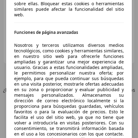
sobre ellas. Bloquear estas cookies o herramientas
Sin
comparación
similares puede afectar la funcionalidad del sitio
web.
05/2026
80 km
Electro/Gasolina
589 kW (801 CV)
Funciones de página avanzadas
Nosotros y terceros utilizamos diversos medios
LEVORE COLLECTION
tecnológicos, como cookies y herramientas similares,
ES-30009 MURCIA
en nuestro sitio web para ofrecerle funciones
Guar
ampliadas y garantizar una mejor experiencia de
usuario. Gracias a estas funcionalidades ampliadas,
le permitimos personalizar nuestra oferta; por
9
Ofertas
para Lamborghini Urus
ejemplo, para que pueda continuar sus búsquedas
en una visita posterior, mostrarle ofertas adecuadas
en su zona o proporcionar y evaluar publicidad y
¿Desea ser informado automáticamente sobre vehículos
mensajes personalizados. Almacenamos su
nuevos para su búsqueda?
dirección de correo electrónico localmente si la
proporciona para búsquedas guardadas, vehículos
favoritos o para la evaluación de precios. Esto le
Guardar búsqueda
facilita el uso del sitio web, ya que no tiene que
volver a introducirla en visitas posteriores. Con su
consentimiento, se transmitirá información basada
en el uso a los concesionarios con los que contacte.