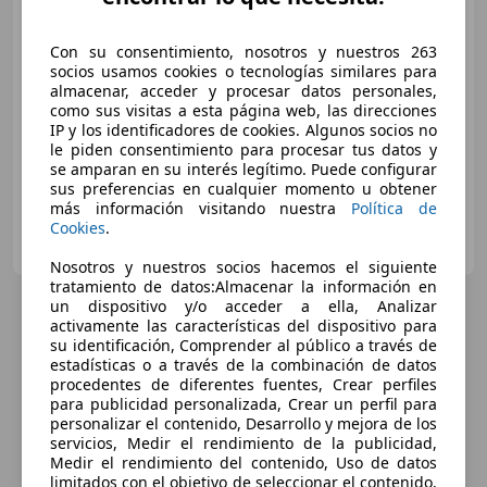
€ 315.000
1
Con su consentimiento, nosotros y nuestros 263
Sin
comparación
socios usamos cookies o tecnologías similares para
almacenar, acceder y procesar datos personales,
03/2026
200 km
Electro/Gasolina
como sus visitas a esta página web, las direcciones
588 kW (799 CV)
IP y los identificadores de cookies. Algunos socios no
le piden consentimiento para procesar tus datos y
se amparan en su interés legítimo. Puede configurar
sus preferencias en cualquier momento u obtener
más información visitando nuestra
Política de
Cookies
.
VIPCAR International
ES-29660 MARBELLA
Guar
Nosotros y nuestros socios hacemos el siguiente
tratamiento de datos:Almacenar la información en
un dispositivo y/o acceder a ella, Analizar
activamente las características del dispositivo para
su identificación, Comprender al público a través de
estadísticas o a través de la combinación de datos
procedentes de diferentes fuentes, Crear perfiles
para publicidad personalizada, Crear un perfil para
personalizar el contenido, Desarrollo y mejora de los
servicios, Medir el rendimiento de la publicidad,
Medir el rendimiento del contenido, Uso de datos
limitados con el objetivo de seleccionar el contenido,