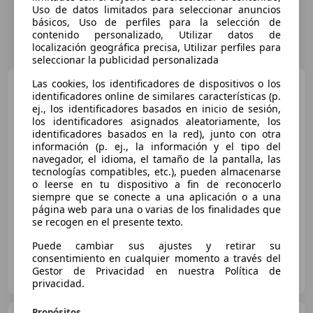
Uso de datos limitados para seleccionar anuncios
básicos, Uso de perfiles para la selección de
contenido personalizado, Utilizar datos de
localización geográfica precisa, Utilizar perfiles para
seleccionar la publicidad personalizada
Las cookies, los identificadores de dispositivos o los
Lamborghini Urus
SE
identificadores online de similares características (p.
ej., los identificadores basados en inicio de sesión,
los identificadores asignados aleatoriamente, los
identificadores basados en la red), junto con otra
información (p. ej., la información y el tipo del
€ 349.900
1
navegador, el idioma, el tamaño de la pantalla, las
Sin
comparación
tecnologías compatibles, etc.), pueden almacenarse
o leerse en tu dispositivo a fin de reconocerlo
siempre que se conecte a una aplicación o a una
04/2026
44 km
Electro/Gasolina
589 kW (801 CV)
página web para una o varias de los finalidades que
se recogen en el presente texto.
Puede cambiar sus ajustes y retirar su
consentimiento en cualquier momento a través del
RADIKAL WORLD
Gestor de Privacidad en nuestra Política de
ES-30560 ALGUAZAS
Guar
privacidad.
Propósitos