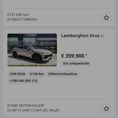
CT37 Edit Cars
ES-08223 TERRASSA
Guar
Lamborghini Urus
SE
€ 359.900
1
Sin
comparación
05/2026
100 km
Electro/Gasolina
589 kW (801 CV)
ICONIC MOTOR GALLERY
ES-08173 SANT CUGAT DEL VALLÈS
Guar