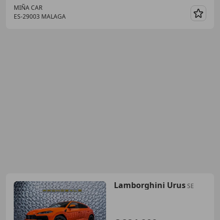
MIÑA CAR
ES-29003 MALAGA
Guar
Lamborghini Urus
SE