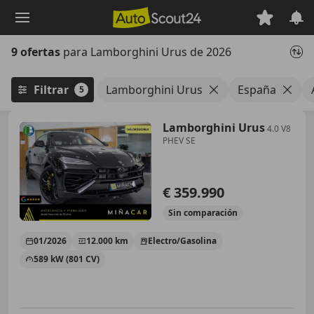
Saltar
al
contenido
9 ofertas
para Lamborghini Urus de 2026
principal
Filtrar
Lamborghini Urus
España
5
Lamborghini Urus
4.0 V8
PHEV SE
€ 359.990
Sin
comparación
01/2026
12.000 km
Electro/Gasolina
589 kW (801 CV)