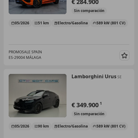
€ 284.900
Sin
comparación
05/2026
51 km
Electro/Gasolina
589 kW (801 CV)
PROMOSALE SPAIN
ES-29004 MÁLAGA
Guar
Lamborghini Urus
SE
€ 349.900
1
Sin
comparación
05/2026
90 km
Electro/Gasolina
589 kW (801 CV)