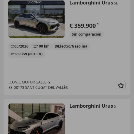
Lamborghini Urus
SE
€ 359.900
1
Sin
comparación
05/2026
100 km
Electro/Gasolina
589 kW (801 CV)
ICONIC MOTOR GALLERY
ES-08173 SANT CUGAT DEL VALLÈS
Guar
Lamborghini Urus
S