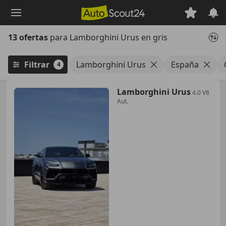
Saltar
al
contenido
13 ofertas
para Lamborghini Urus en gris
principal
Filtrar
Lamborghini Urus
España
4
Lamborghini Urus
4.0 V8
Aut.