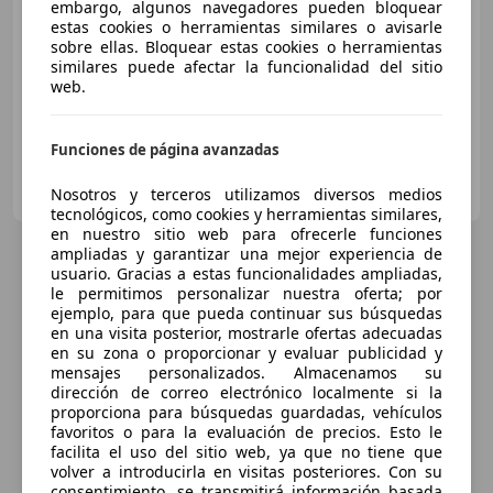
embargo, algunos navegadores pueden bloquear
estas cookies o herramientas similares o avisarle
05/2025
1.900 km
Electro/Gasolina
sobre ellas. Bloquear estas cookies o herramientas
similares puede afectar la funcionalidad del sitio
589 kW (801 CV)
web.
Funciones de página avanzadas
Luis Carratala - General Manager
Nosotros y terceros utilizamos diversos medios
ES-28025 28025
Guar
tecnológicos, como cookies y herramientas similares,
en nuestro sitio web para ofrecerle funciones
ampliadas y garantizar una mejor experiencia de
usuario. Gracias a estas funcionalidades ampliadas,
le permitimos personalizar nuestra oferta; por
ejemplo, para que pueda continuar sus búsquedas
en una visita posterior, mostrarle ofertas adecuadas
en su zona o proporcionar y evaluar publicidad y
mensajes personalizados. Almacenamos su
dirección de correo electrónico localmente si la
proporciona para búsquedas guardadas, vehículos
favoritos o para la evaluación de precios. Esto le
facilita el uso del sitio web, ya que no tiene que
volver a introducirla en visitas posteriores. Con su
consentimiento, se transmitirá información basada