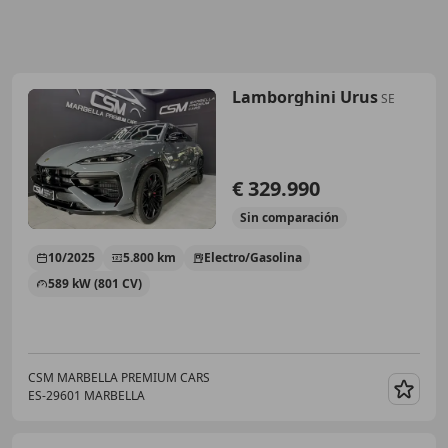
Lamborghini Urus
SE
€ 329.990
Sin
comparación
10/2025
5.800 km
Electro/Gasolina
589 kW (801 CV)
CSM MARBELLA PREMIUM CARS
ES-29601 MARBELLA
Guar