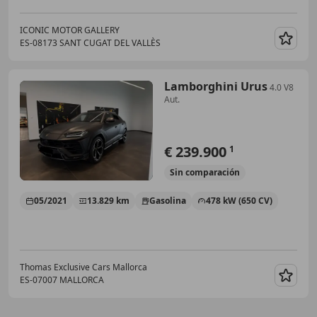
ICONIC MOTOR GALLERY
ES-08173 SANT CUGAT DEL VALLÈS
Guar
Lamborghini Urus
4.0 V8
Aut.
€ 239.900
1
Sin
comparación
05/2021
13.829 km
Gasolina
478 kW (650 CV)
Thomas Exclusive Cars Mallorca
ES-07007 MALLORCA
Guar