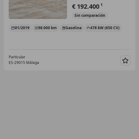
€ 192.400
1
Sin
comparación
01/2019
98.000 km
Gasolina
478 kW (650 CV)
Particular
ES-29015 Málaga
Guar