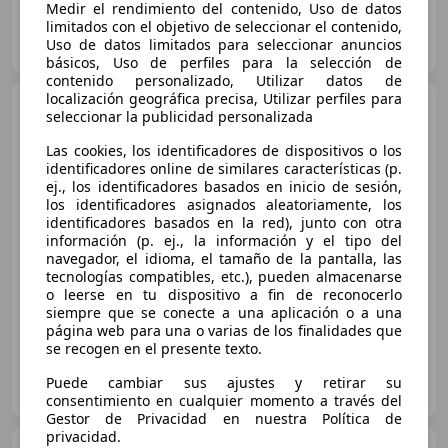
Medir el rendimiento del contenido, Uso de datos
limitados con el objetivo de seleccionar el contenido,
Luis Carratala - General Manager
Uso de datos limitados para seleccionar anuncios
ES-28025 28025
Guar
básicos, Uso de perfiles para la selección de
contenido personalizado, Utilizar datos de
localización geográfica precisa, Utilizar perfiles para
Lamborghini Urus
SE
seleccionar la publicidad personalizada
Las cookies, los identificadores de dispositivos o los
identificadores online de similares características (p.
€ 349.990
1
ej., los identificadores basados en inicio de sesión,
los identificadores asignados aleatoriamente, los
Sin
comparación
identificadores basados en la red), junto con otra
información (p. ej., la información y el tipo del
08/2025
3.175 km
Electro/Gasolina
navegador, el idioma, el tamaño de la pantalla, las
tecnologías compatibles, etc.), pueden almacenarse
589 kW (801 CV)
o leerse en tu dispositivo a fin de reconocerlo
siempre que se conecte a una aplicación o a una
página web para una o varias de los finalidades que
se recogen en el presente texto.
PUERTO MOTOR
Puede cambiar sus ajustes y retirar su
ES-11500 EL PUERTO DE SANTA MARÍA
Guar
consentimiento en cualquier momento a través del
Gestor de Privacidad en nuestra Política de
privacidad.