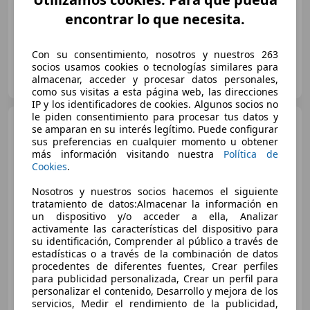
04/2026
44 km
Electro/Gasolina
589 kW (801 CV)
encontrar lo que necesita.
Con su consentimiento, nosotros y nuestros 263
socios usamos cookies o tecnologías similares para
RADIKAL WORLD
almacenar, acceder y procesar datos personales,
ES-30560 ALGUAZAS
Guar
como sus visitas a esta página web, las direcciones
IP y los identificadores de cookies. Algunos socios no
le piden consentimiento para procesar tus datos y
Lamborghini Urus
SE
se amparan en su interés legítimo. Puede configurar
sus preferencias en cualquier momento u obtener
más información visitando nuestra
Política de
Cookies
.
Nosotros y nuestros socios hacemos el siguiente
€ 350.900
1
tratamiento de datos:Almacenar la información en
un dispositivo y/o acceder a ella, Analizar
Sin
comparación
activamente las características del dispositivo para
su identificación, Comprender al público a través de
12/2025
500 km
Electro/Gasolina
estadísticas o a través de la combinación de datos
589 kW (801 CV)
procedentes de diferentes fuentes, Crear perfiles
para publicidad personalizada, Crear un perfil para
personalizar el contenido, Desarrollo y mejora de los
servicios, Medir el rendimiento de la publicidad,