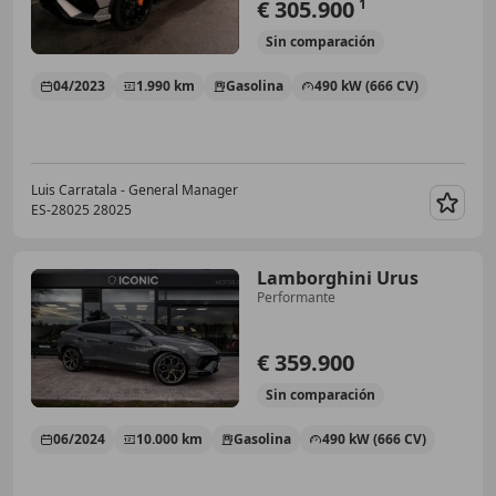
€ 305.900
1
Sin
comparación
04/2023
1.990 km
Gasolina
490 kW (666 CV)
Luis Carratala - General Manager
ES-28025 28025
Guar
Lamborghini Urus
Performante
€ 359.900
Sin
comparación
06/2024
10.000 km
Gasolina
490 kW (666 CV)