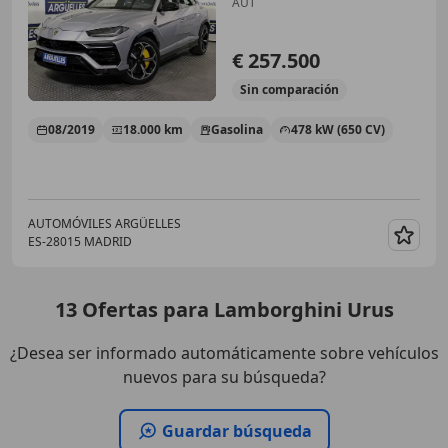
AUT
€ 257.500
Sin
comparación
08/2019
18.000 km
Gasolina
478 kW (650 CV)
AUTOMÓVILES ARGÜELLES
ES-28015 MADRID
Guar
13
Ofertas
para Lamborghini Urus
¿Desea ser informado automáticamente sobre vehículos
nuevos para su búsqueda?
Guardar búsqueda