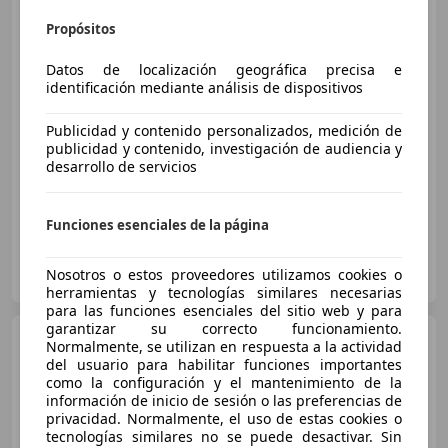
Lamborghini Urus
4.0 V8
Aut.
Propósitos
Datos de localización geográfica precisa e
identificación mediante análisis de dispositivos
€ 224.950
Sin
comparación
Publicidad y contenido personalizados, medición de
publicidad y contenido, investigación de audiencia y
04/2022
49.800 km
Gasolina
478 kW (650 CV)
desarrollo de servicios
Funciones esenciales de la página
LEVORE COLLECTION
Nosotros o estos proveedores utilizamos cookies o
ES-30009 MURCIA
Guar
herramientas y tecnologías similares necesarias
para las funciones esenciales del sitio web y para
garantizar su correcto funcionamiento.
Lamborghini Urus
SE
Normalmente, se utilizan en respuesta a la actividad
del usuario para habilitar funciones importantes
como la configuración y el mantenimiento de la
información de inicio de sesión o las preferencias de
€ 314.900
privacidad. Normalmente, el uso de estas cookies o
tecnologías similares no se puede desactivar. Sin
Sin
comparación