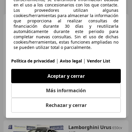
en el uso a los concesionarios con los que contacte.
Los proveedores utilizan algunas
cookies/herramientas para almacenar la información
Lamborghini Urus
que proporciona al realizar consultas de
4.0 V8
financiación durante 30 días y reutilizarla
PHEV SE
automáticamente durante este periodo para
completar nuevas consultas. Sin el uso de dichas
cookies/herramientas, estas funciones ampliadas no
€ 345.000
se pueden utilizar total o parcialmente.
Sin
comparación
|
|
Política de privacidad
Aviso legal
Vendor List
01/2025
2.000 km
Electro/Gasolina
Aceptar y cerrar
589 kW (801 CV)
Más información
IK MOTOR
Rechazar y cerrar
ES-28925 ALCORCON
Guar
Lamborghini Urus
650cv