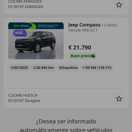
CLICARS ZARAGOZA
ES-50197 ZARAGOZA
Guar
Jeep Compass
1.5 MHEV
Altitude FWD DCT
€ 21.790
Buen
precio
05/2025
20.945 km
Gasolina
95 kW (129 CV)
CLICARS HUESCA
ES-50197 Zaragoza
Guar
¿Desea ser informado
automáticamente sobre vehículos