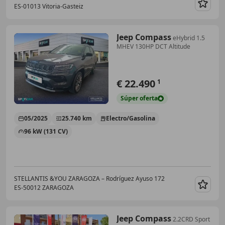
ES-01013 Vitoria-Gasteiz
Guar
Jeep Compass
eHybrid 1.5
MHEV 130HP DCT Altitude
€ 22.490
1
Súper
oferta
05/2025
25.740 km
Electro/Gasolina
96 kW (131 CV)
STELLANTIS &YOU ZARAGOZA – Rodríguez Ayuso 172
ES-50012 ZARAGOZA
Guar
Jeep Compass
2.2CRD Sport