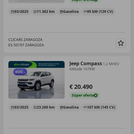
03/2025
11.382 km
Gasolina
95 kW (129 CV)
CLICARS ZARAGOZA
ES-50197 ZARAGOZA
Guar
Jeep Compass
1.2 MHEV
Altitude 107KW
€ 20.490
Súper
oferta
03/2025
23.260 km
Gasolina
107 kW (145 CV)