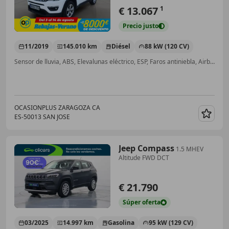
€ 13.067
1
Precio
justo
11/2019
145.010 km
Diésel
88 kW (120 CV)
Sensor de lluvia, ABS, Elevalunas eléctrico, ESP, Faros antiniebla, Airbags laterales
OCASIONPLUS ZARAGOZA CA
ES-50013 SAN JOSE
Guar
Jeep Compass
1.5 MHEV
Altitude FWD DCT
€ 21.790
Súper
oferta
03/2025
14.997 km
Gasolina
95 kW (129 CV)