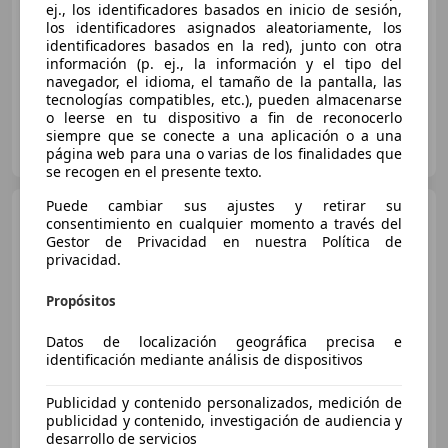
ej., los identificadores basados en inicio de sesión,
los identificadores asignados aleatoriamente, los
09/2021
71.242 km
Diésel
96 kW (131 CV)
identificadores basados en la red), junto con otra
información (p. ej., la información y el tipo del
navegador, el idioma, el tamaño de la pantalla, las
tecnologías compatibles, etc.), pueden almacenarse
o leerse en tu dispositivo a fin de reconocerlo
EASO CAR OCASION
siempre que se conecte a una aplicación o a una
ES-20180 DONOSTI
página web para una o varias de los finalidades que
Guar
se recogen en el presente texto.
Puede cambiar sus ajustes y retirar su
Jeep Compass
1.5 MHEV
consentimiento en cualquier momento a través del
Altitude FWD DCT
Gestor de Privacidad en nuestra Política de
privacidad.
€ 21.790
Propósitos
Súper
oferta
Datos de localización geográfica precisa e
identificación mediante análisis de dispositivos
03/2025
14.997 km
Gasolina
95 kW (129 CV)
Publicidad y contenido personalizados, medición de
publicidad y contenido, investigación de audiencia y
desarrollo de servicios