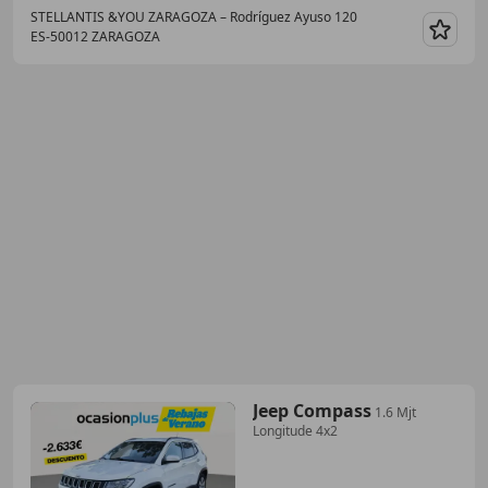
STELLANTIS &YOU ZARAGOZA – Rodríguez Ayuso 120
ES-50012 ZARAGOZA
Guar
Jeep Compass
1.6 Mjt
Longitude 4x2