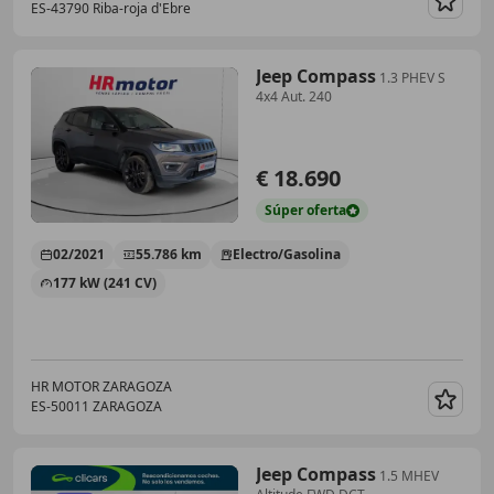
ES-43790 Riba-roja d'Ebre
Guar
Jeep Compass
1.3 PHEV S
4x4 Aut. 240
€ 18.690
Súper
oferta
02/2021
55.786 km
Electro/Gasolina
177 kW (241 CV)
HR MOTOR ZARAGOZA
ES-50011 ZARAGOZA
Guar
Jeep Compass
1.5 MHEV