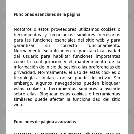
CLICARS HUESCA
ES-50197 Zaragoza
Guar
Funciones esenciales de la página
Jeep Compass
1.2 MHEV
Nosotros o estos proveedores utilizamos cookies o
Altitude 107KW
herramientas y tecnologías similares necesarias
para las funciones esenciales del sitio web y para
garantizar su correcto funcionamiento.
€ 20.490
Normalmente, se utilizan en respuesta a la actividad
del usuario para habilitar funciones importantes
Súper
oferta
como la configuración y el mantenimiento de la
información de inicio de sesión o las preferencias de
03/2025
23.260 km
Gasolina
107 kW (145 CV)
privacidad. Normalmente, el uso de estas cookies o
tecnologías similares no se puede desactivar. Sin
embargo, algunos navegadores pueden bloquear
estas cookies o herramientas similares o avisarle
sobre ellas. Bloquear estas cookies o herramientas
CLICARS HUESCA
similares puede afectar la funcionalidad del sitio
ES-50197 Zaragoza
Guar
web.
Jeep Compass
1.5 MHEV
Funciones de página avanzadas
Altitude FWD DCT