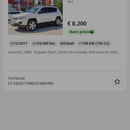
4x4
€ 8.200
Buen
precio
12/2011
156.000 km
Diésel
100 kW (136 CV)
Garantia, 4WD, Paquete Sport, Dirección asistida, Retrovisores laterales eléctricos, Luz diurna, ABS, Airbag acompañante
Cochescat
ES-43830 TORREDEMBARRA
Guar