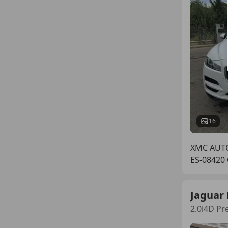
16
XMC AUT
ES-08420
Jaguar 
2.0i4D Pr