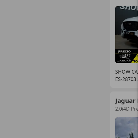
37
SHOW CA
ES-28703
Jaguar 
2.0i4D Pr