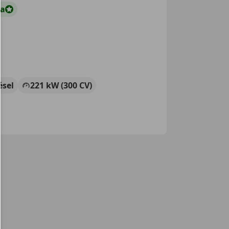
ta
ésel
221 kW (300 CV)