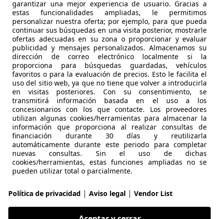
garantizar una mejor experiencia de usuario. Gracias a
estas funcionalidades ampliadas, le permitimos
€ 22.900
1
Precio
just
personalizar nuestra oferta; por ejemplo, para que pueda
continuar sus búsquedas en una visita posterior, mostrarle
ofertas adecuadas en su zona o proporcionar y evaluar
publicidad y mensajes personalizados. Almacenamos su
dirección de correo electrónico localmente si la
proporciona para búsquedas guardadas, vehículos
favoritos o para la evaluación de precios. Esto le facilita el
uso del sitio web, ya que no tiene que volver a introducirla
01/2020
72.000 km
Dié
en visitas posteriores. Con su consentimiento, se
transmitirá información basada en el uso a los
concesionarios con los que contacte. Los proveedores
RS MADRID.
utilizan algunas cookies/herramientas para almacenar la
 SAN SEBASTIAN DE LOS REYES
información que proporciona al realizar consultas de
financiación durante 30 días y reutilizarla
automáticamente durante este periodo para completar
nuevas consultas. Sin el uso de dichas
F-Pace
cookies/herramientas, estas funciones ampliadas no se
pueden utilizar total o parcialmente.
estige Aut.RWD 180
€ 11.490
|
|
1
Política de privacidad
Aviso legal
Vendor List
Buen
preci
Aceptar y cerrar