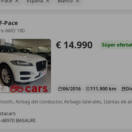
F-Pace
España
Blanco
F-Pace
ure AWD 180
€ 14.990
Súper
oferta
06/2016
111.900 km
Di
tacars
-48970 BASAURI