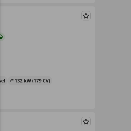
Guardar
sel
132 kW (179 CV)
Guardar