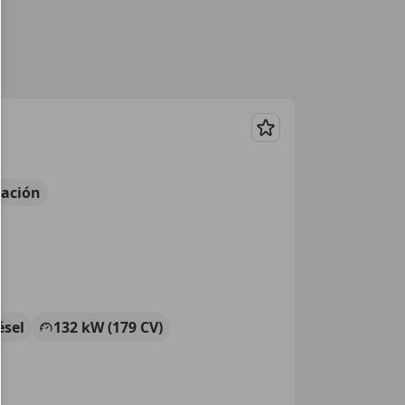
Guardar
ación
ésel
132 kW (179 CV)