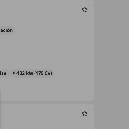
Guardar
ación
ésel
132 kW (179 CV)
Guardar