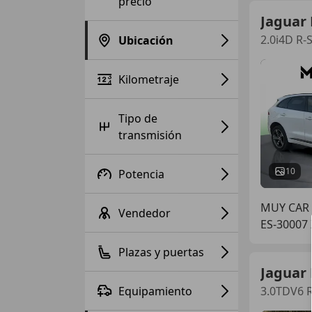
precio
Jaguar 
2.0i4D R-
Ubicación
Kilometraje
Tipo de
transmisión
10
Potencia
MUY CAR
Vendedor
ES-3000
Plazas y puertas
Jaguar 
Equipamiento
3.0TDV6 R