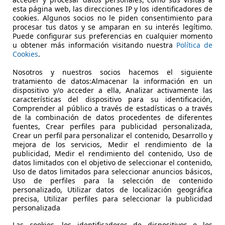
€ 18.900
1
Súper
ofer
esta página web, las direcciones IP y los identificadores de
cookies. Algunos socios no le piden consentimiento para
procesar tus datos y se amparan en su interés legítimo.
Puede configurar sus preferencias en cualquier momento
u obtener más información visitando nuestra
Política de
Cookies
.
Nosotros y nuestros socios hacemos el siguiente
tratamiento de datos:Almacenar la información en un
08/2016
179.000 km
Di
dispositivo y/o acceder a ella, Analizar activamente las
características del dispositivo para su identificación,
O 2000, S.L.
Comprender al público a través de estadísticas o a través
de la combinación de datos procedentes de diferentes
EL PRAT DE LLOBREGAT
fuentes, Crear perfiles para publicidad personalizada,
Crear un perfil para personalizar el contenido, Desarrollo y
mejora de los servicios, Medir el rendimiento de la
publicidad, Medir el rendimiento del contenido, Uso de
datos limitados con el objetivo de seleccionar el contenido,
Uso de datos limitados para seleccionar anuncios básicos,
Uso de perfiles para la selección de contenido
personalizado, Utilizar datos de localización geográfica
precisa, Utilizar perfiles para seleccionar la publicidad
personalizada
Las cookies, los identificadores de dispositivos o los