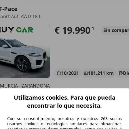
F-Pace
Sport Aut. AWD 180
€ 19.990
1
Sin
compar
10/2021
101.211 km
Di
 MURCIA - ZARANDONA
7 ZARANDONA
Utilizamos cookies. Para que pueda
encontrar lo que necesita.
F-Pace
Con su consentimiento, nosotros y nuestros 263 socios
-Sport Aut. AWD
usamos cookies o tecnologías similares para almacenar,
acceder y procesar datos personales, como sus visitas a