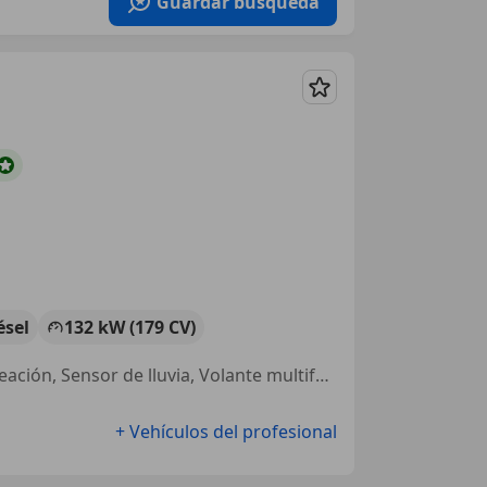
Guardar búsqueda
Guardar
ésel
132 kW (179 CV)
4WD, Bluetooth, Airbag del conductor, Airbags laterales, Llantas de aleación, Sensor de lluvia, Volante multifunción, Alarma
+ Vehículos del profesional