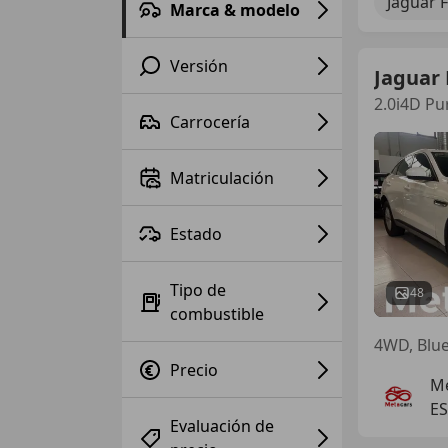
Jaguar 
Marca & modelo
Versión
Jaguar 
2.0i4D P
Carrocería
Matriculación
Estado
Tipo de
48
combustible
Precio
Me
ES
Evaluación de