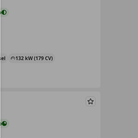
o
sel
132 kW (179 CV)
Guardar
o