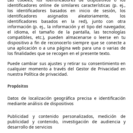
identificadores online de similares características (p. ej.,
los identificadores basados en inicio de sesión, los
identificadores asignados aleatoriamente, los
identificadores basados en la red), junto con otra
información (p. ej., la información y el tipo del navegador,
el idioma, el tamaño de la pantalla, las tecnologías
compatibles, etc.), pueden almacenarse o leerse en tu
F-Pace
dispositivo a fin de reconocerlo siempre que se conecte a
una aplicación o a una página web para una o varias de
Sport Aut. AWD 180
los finalidades que se recogen en el presente texto.
€ 19.990
1
Sin
compar
Puede cambiar sus ajustes y retirar su consentimiento en
cualquier momento a través del Gestor de Privacidad en
nuestra Política de privacidad.
Propósitos
Datos de localización geográfica precisa e identificación
mediante análisis de dispositivos
10/2021
101.211 km
Di
Publicidad y contenido personalizados, medición de
VALENCIA
publicidad y contenido, investigación de audiencia y
desarrollo de servicios
 SEDAVI