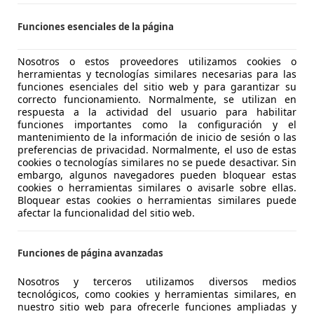
Funciones esenciales de la página
F-Pace
rtfolio Aut. RWD 180
Nosotros o estos proveedores utilizamos cookies o
herramientas y tecnologías similares necesarias para las
€ 16.990
funciones esenciales del sitio web y para garantizar su
Buen
precio
correcto funcionamiento. Normalmente, se utilizan en
respuesta a la actividad del usuario para habilitar
funciones importantes como la configuración y el
mantenimiento de la información de inicio de sesión o las
preferencias de privacidad. Normalmente, el uso de estas
cookies o tecnologías similares no se puede desactivar. Sin
embargo, algunos navegadores pueden bloquear estas
cookies o herramientas similares o avisarle sobre ellas.
11/2017
71.000 km
Dié
Bloquear estas cookies o herramientas similares puede
afectar la funcionalidad del sitio web.
RS
 SABADELL
Funciones de página avanzadas
Nosotros y terceros utilizamos diversos medios
F-Pace
tecnológicos, como cookies y herramientas similares, en
nuestro sitio web para ofrecerle funciones ampliadas y
Sport Aut. RWD 180