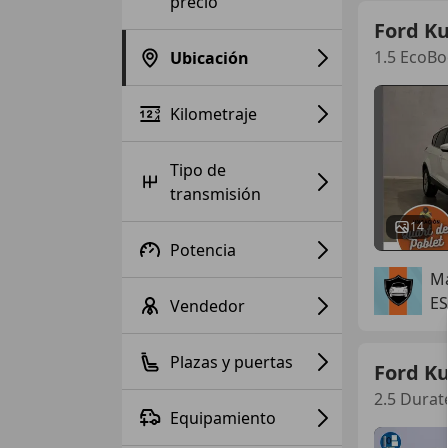
precio
Ford K
1.5 EcoB
Ubicación
Kilometraje
Tipo de
transmisión
14
Potencia
Ma
ES
Vendedor
Plazas y puertas
Ford K
2.5 Durat
Equipamiento