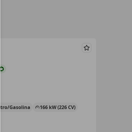
Guardar
ctro/Gasolina
166 kW (226 CV)