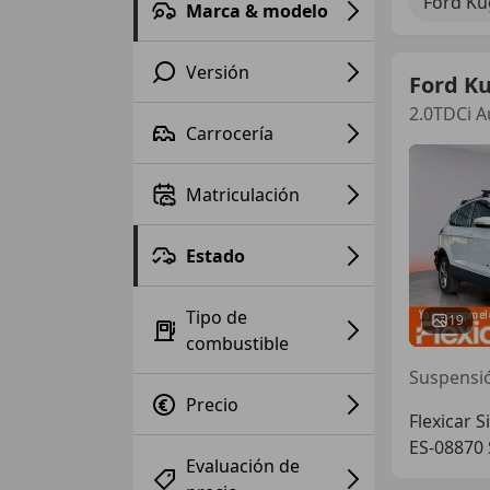
Ford Ku
Marca & modelo
Versión
Ford K
2.0TDCi A
Carrocería
Matriculación
Estado
Tipo de
19
combustible
Precio
Flexicar S
ES-08870 
Evaluación de