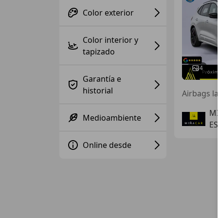
Color exterior
Color interior y
tapizado
4
Garantía e
historial
Airbags l
M
Medioambiente
E
Online desde