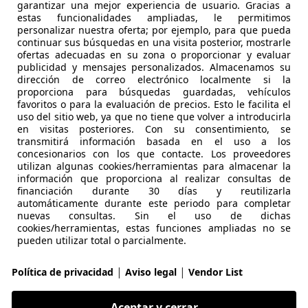
garantizar una mejor experiencia de usuario. Gracias a
estas funcionalidades ampliadas, le permitimos
uga
personalizar nuestra oferta; por ejemplo, para que pueda
continuar sus búsquedas en una visita posterior, mostrarle
ost 88kW 4x2 Trend+
ofertas adecuadas en su zona o proporcionar y evaluar
publicidad y mensajes personalizados. Almacenamos su
€ 12.390
1
dirección de correo electrónico localmente si la
Súper
ofer
proporciona para búsquedas guardadas, vehículos
favoritos o para la evaluación de precios. Esto le facilita el
uso del sitio web, ya que no tiene que volver a introducirla
en visitas posteriores. Con su consentimiento, se
transmitirá información basada en el uso a los
concesionarios con los que contacte. Los proveedores
utilizan algunas cookies/herramientas para almacenar la
información que proporciona al realizar consultas de
01/2019
48.883 km
Gas
financiación durante 30 días y reutilizarla
automáticamente durante este periodo para completar
nuevas consultas. Sin el uso de dichas
 PALMA DE MALLORCA - Gran Vía Asima
cookies/herramientas, estas funciones ampliadas no se
Palma de Mallorca
pueden utilizar total o parcialmente.
|
|
Política de privacidad
Aviso legal
Vendor List
uga
ec PHEV ST-Line 4x2
Aceptar y cerrar