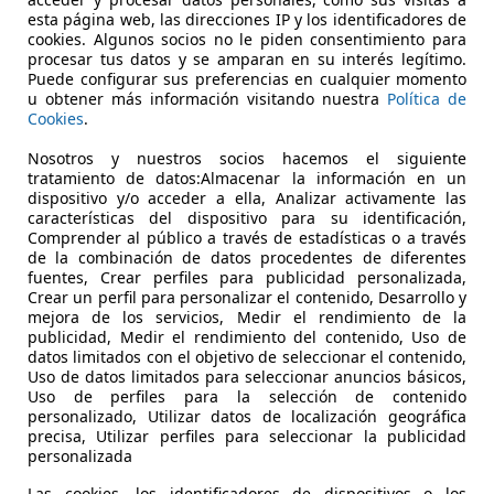
esta página web, las direcciones IP y los identificadores de
cookies. Algunos socios no le piden consentimiento para
procesar tus datos y se amparan en su interés legítimo.
Puede configurar sus preferencias en cualquier momento
u obtener más información visitando nuestra
Política de
Cookies
.
Nosotros y nuestros socios hacemos el siguiente
05/2023
126.000 km
El
tratamiento de datos:Almacenar la información en un
dispositivo y/o acceder a ella, Analizar activamente las
aterales, ABS, ESP
características del dispositivo para su identificación,
Comprender al público a través de estadísticas o a través
IÑA CAR
de la combinación de datos procedentes de diferentes
fuentes, Crear perfiles para publicidad personalizada,
S-29003 MALAGA
Crear un perfil para personalizar el contenido, Desarrollo y
mejora de los servicios, Medir el rendimiento de la
publicidad, Medir el rendimiento del contenido, Uso de
datos limitados con el objetivo de seleccionar el contenido,
Uso de datos limitados para seleccionar anuncios básicos,
Uso de perfiles para la selección de contenido
personalizado, Utilizar datos de localización geográfica
precisa, Utilizar perfiles para seleccionar la publicidad
personalizada
Las cookies, los identificadores de dispositivos o los