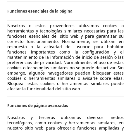
S-28021 MADRID
Funciones esenciales de la página
Nosotros o estos proveedores utilizamos cookies o
uga
herramientas y tecnologías similares necesarias para las
itanium 4x4 Powershift 140
funciones esenciales del sitio web y para garantizar su
correcto funcionamiento. Normalmente, se utilizan en
€ 8.890
respuesta a la actividad del usuario para habilitar
Sin
comparaci
funciones importantes como la configuración y el
mantenimiento de la información de inicio de sesión o las
preferencias de privacidad. Normalmente, el uso de estas
cookies o tecnologías similares no se puede desactivar. Sin
embargo, algunos navegadores pueden bloquear estas
cookies o herramientas similares o avisarle sobre ellas.
Bloquear estas cookies o herramientas similares puede
afectar la funcionalidad del sitio web.
01/2013
129.000 km
Di
ntia, ABS, Control de velocidad, Bluetooth, Llantas de aleaci
Funciones de página avanzadas
BILBAO - Iurreta
Nosotros y terceros utilizamos diversos medios
tecnológicos, como cookies y herramientas similares, en
 IURRETA
nuestro sitio web para ofrecerle funciones ampliadas y