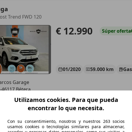
uga
oost Trend FWD 120
€ 12.990
Súper
oferta
01/2020
59.000 km
Gas
rcos Garage
-46117 Bétera
Utilizamos cookies. Para que pueda
encontrar lo que necesita.
uga
ec PHEV ST-Line 4x2
Con su consentimiento, nosotros y nuestros 263 socios
usamos cookies o tecnologías similares para almacenar,
€ 15.975
Buen
precio
acceder y procesar datos personales, como sus visitas a