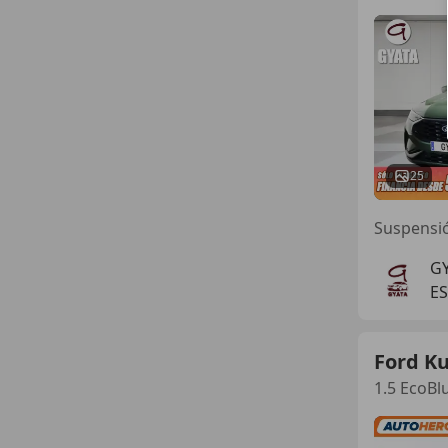
25
Suspensi
GY
E
Ford K
1.5 EcoBl