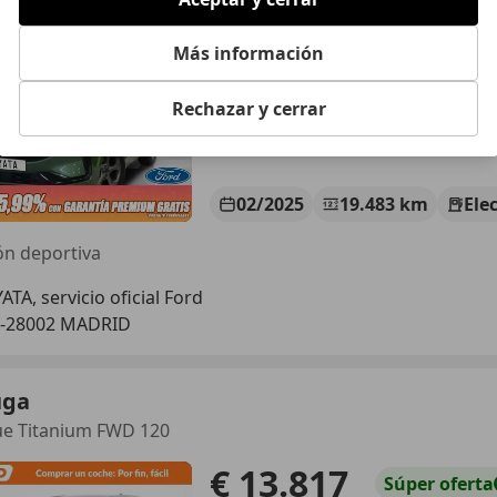
€ 25.990
Súper
oferta
Más información
Rechazar y cerrar
02/2025
19.483 km
Ele
ón deportiva
ATA, servicio oficial Ford
S-28002 MADRID
uga
ue Titanium FWD 120
€ 13.817
Súper
oferta