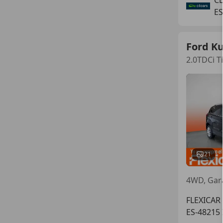
E
Ford K
2.0TDCi T
21
4WD, Gara
FLEXICAR 
ES-48215