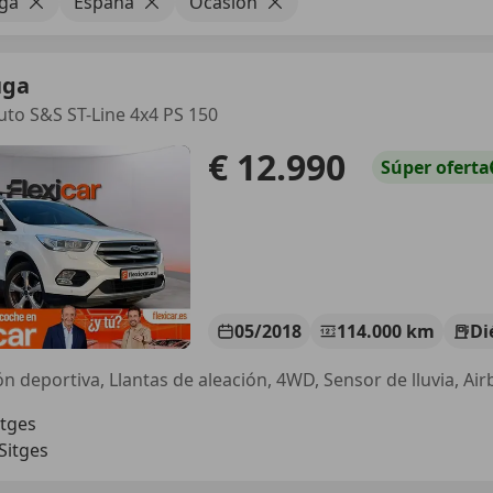
ga
España
Ocasión
uga
uto S&S ST-Line 4x4 PS 150
€ 12.990
Súper
oferta
05/2018
114.000 km
Di
itges
Sitges