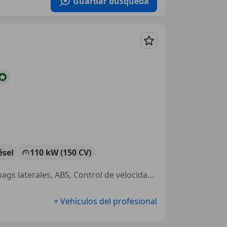
Guardar búsqueda
Guardar
ésel
110 kW (150 CV)
Suspensión deportiva, Llantas de aleación, 4WD, Sensor de lluvia, Airbags laterales, ABS, Control de velocidad, ESP
+ Vehículos del profesional