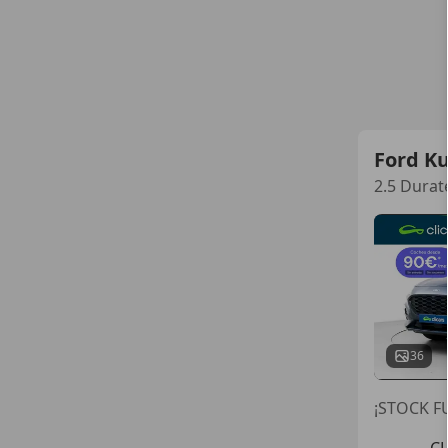
Ford K
2.5 Durat
36
¡STOCK FU
C