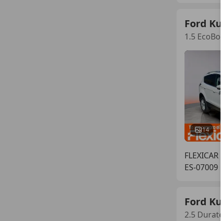
Ford K
1.5 EcoBo
14
FLEXICAR
ES-07009 
Ford K
2.5 Durat