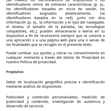
identificadores online de similares características (p. ej.,
los identificadores basados en inicio de sesión, los
identificadores asignados aleatoriamente, los
identificadores basados en la red), junto con otra
información (p. ej., la información y el tipo del navegador,
el idioma, el tamaño de la pantalla, las tecnologías
compatibles, etc.), pueden almacenarse o leerse en tu
dispositivo a fin de reconocerlo siempre que se conecte a
uga
una aplicación o a una página web para una o varias de
los finalidades que se recogen en el presente texto.
ec PHEV ST-Line 4x2
Puede cambiar sus ajustes y retirar su consentimiento en
€ 20.490
cualquier momento a través del Gestor de Privacidad en
Súper
oferta
nuestra Política de privacidad.
Propósitos
Datos de localización geográfica precisa e identificación
mediante análisis de dispositivos
03/2023
30.693 km
Ele
Publicidad y contenido personalizados, medición de
ERA! Hasta -45% dto sobre financiación!
publicidad y contenido, investigación de audiencia y
desarrollo de servicios
LICARS MADRID